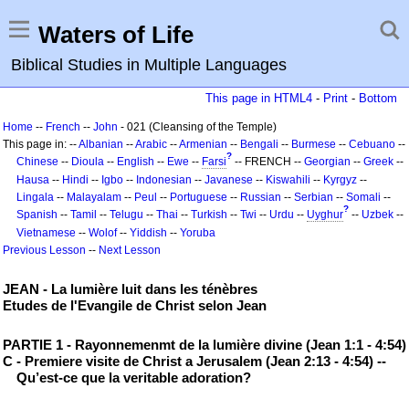
Waters of Life
Biblical Studies in Multiple Languages
This page in HTML4
-
Print
-
Bottom
Home
--
French
--
John
- 021 (Cleansing of the Temple)
This page in: --
Albanian
--
Arabic
--
Armenian
--
Bengali
--
Burmese
--
Cebuano
--
?
Chinese
--
Dioula
--
English
--
Ewe
--
Farsi
-- FRENCH --
Georgian
--
Greek
--
Hausa
--
Hindi
--
Igbo
--
Indonesian
--
Javanese
--
Kiswahili
--
Kyrgyz
--
Lingala
--
Malayalam
--
Peul
--
Portuguese
--
Russian
--
Serbian
--
Somali
--
?
Spanish
--
Tamil
--
Telugu
--
Thai
--
Turkish
--
Twi
--
Urdu
--
Uyghur
--
Uzbek
--
Vietnamese
--
Wolof
--
Yiddish
--
Yoruba
Previous Lesson
--
Next Lesson
JEAN - La lumière luit dans les ténèbres
Etudes de l'Evangile de Christ selon Jean
PARTIE 1 - Rayonnemenmt de la lumière divine (Jean 1:1 - 4:54)
C - Premiere visite de Christ a Jerusalem (Jean 2:13 - 4:54) --
Qu’est-ce que la veritable adoration?