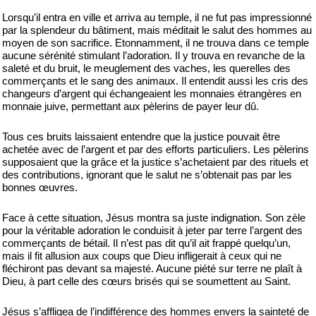
Lorsqu’il entra en ville et arriva au temple, il ne fut pas impressionné
par la splendeur du bâtiment, mais méditait le salut des hommes au
moyen de son sacrifice. Etonnamment, il ne trouva dans ce temple
aucune sérénité stimulant l’adoration. Il y trouva en revanche de la
saleté et du bruit, le meuglement des vaches, les querelles des
commerçants et le sang des animaux. Il entendit aussi les cris des
changeurs d’argent qui échangeaient les monnaies étrangères en
monnaie juive, permettant aux pèlerins de payer leur dû.
Tous ces bruits laissaient entendre que la justice pouvait être
achetée avec de l’argent et par des efforts particuliers. Les pèlerins
supposaient que la grâce et la justice s’achetaient par des rituels et
des contributions, ignorant que le salut ne s’obtenait pas par les
bonnes œuvres.
Face à cette situation, Jésus montra sa juste indignation. Son zèle
pour la véritable adoration le conduisit à jeter par terre l’argent des
commerçants de bétail. Il n’est pas dit qu’il ait frappé quelqu’un,
mais il fit allusion aux coups que Dieu infligerait à ceux qui ne
fléchiront pas devant sa majesté. Aucune piété sur terre ne plaît à
Dieu, à part celle des cœurs brisés qui se soumettent au Saint.
Jésus s’affligea de l’indifférence des hommes envers la sainteté de