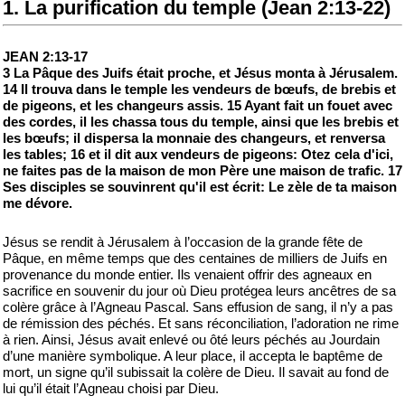
1. La purification du temple (Jean 2:13-22)
JEAN 2:13-17
3 La Pâque des Juifs était proche, et Jésus monta à Jérusalem.
14 Il trouva dans le temple les vendeurs de bœufs, de brebis et
de pigeons, et les changeurs assis. 15 Ayant fait un fouet avec
des cordes, il les chassa tous du temple, ainsi que les brebis et
les bœufs; il dispersa la monnaie des changeurs, et renversa
les tables; 16 et il dit aux vendeurs de pigeons: Otez cela d'ici,
ne faites pas de la maison de mon Père une maison de trafic. 17
Ses disciples se souvinrent qu'il est écrit: Le zèle de ta maison
me dévore.
Jésus se rendit à Jérusalem à l’occasion de la grande fête de
Pâque, en même temps que des centaines de milliers de Juifs en
provenance du monde entier. Ils venaient offrir des agneaux en
sacrifice en souvenir du jour où Dieu protégea leurs ancêtres de sa
colère grâce à l’Agneau Pascal. Sans effusion de sang, il n’y a pas
de rémission des péchés. Et sans réconciliation, l’adoration ne rime
à rien. Ainsi, Jésus avait enlevé ou ôté leurs péchés au Jourdain
d’une manière symbolique. A leur place, il accepta le baptême de
mort, un signe qu’il subissait la colère de Dieu. Il savait au fond de
lui qu’il était l’Agneau choisi par Dieu.