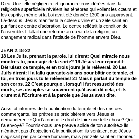
Dieu. Une telle négligence et ignorance considérées dans la
religiosité superficielle révèlent les ténèbres qui voilent les cœurs et
les esprits, même si la Loi avait été donnée 1300 ans auparavant.
Là-dessus, Jésus manifesta la colère divine et un zèle saint en
purifiant ce centre d’adoration. Le centre reflétait la condition de
l’ensemble. Il fallait une réforme au cœur de la religion, un
changement radical dans l’attitude de l’homme envers Dieu.
JEAN 2:18-22
18 Les Juifs, prenant la parole, lui dirent: Quel miracle nous
montres-tu, pour agir de la sorte? 19 Jésus leur répondit:
Détruisez ce temple, et en trois jours je le relèverai. 20 Les
Juifs dirent: Il a fallu quarante-six ans pour bâtir ce temple, et
toi, en trois jours tu le relèveras! 21 Mais il parlait du temple de
son corps. 22 C'est pourquoi, lorsqu'il fut ressuscité des
morts, ses disciples se souvinrent qu'il avait dit cela, et ils
crurent à l'Ecriture et à la parole que Jésus avait dite.
Aussitôt informés de la purification du temple et des cris des
commerçants, les prêtres se précipitèrent vers Jésus et
demandèrent: «Qui t’a donné le droit de faire une telle chose? Qui
t’a envoyé? Fournis-nous une preuve solide de ton autorité.» Ils
n’émirent pas d’objection à la purification; ils sentaient que Jésus
n’agissait pas par colère humaine, mais par zèle saint en l’honneur