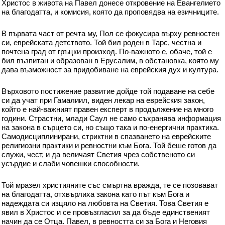
Христос в живота на Павел донесе откровение на Евангелието
на благодатта, и комисия, която да проповядва на езичниците.
В първата част от речта му, Пол се фокусира върху ревностен
си, еврейската детството. Той бил роден в Тарс, честна и
почтена град от гръцки произход. По-важното е, обаче, той е
бил възпитан и образован в Ерусалим, в обстановка, която му
дава възможност за придобиване на еврейския дух и култура.
Върховото постижение развитие дойде той подаване на себе
си да учат при Гамалиил, виден лекар на еврейския закон,
който е най-важният правен експерт в продължение на много
години. Страстни, млади Саул не само съхранява информация
на закона в сърцето си, но също така и по-енергични практика.
Самодисциплинирани, стриктни в спазването на еврейските
религиозни практики и ревностни към Бога. Той беше готов да
служи, чест, и да величаят Светия чрез собственото си
усърдие и слаби човешки способности.
Той мразел християните със смъртна вражда, те се позовават
на благодатта, отхвърлиха закона като път към Бога и
надеждата си изцяло на любовта на Светия. Това Светия е
явил в Христос и се провъзгласил за да бъде единственият
начин да се Отца. Павел, в ревността си за Бога и Неговия