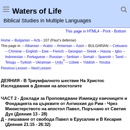
Waters of Life
Biblical Studies in Multiple Languages
This page in HTML4
-
Print
-
Bottom
Home
--
Bulgarian
--
Acts
- 107 (Paul’s defense)
This page in: --
Albanian
--
Arabic
--
Armenian
--
Azeri
-- BULGARIAN --
Cebuano
--
Chinese
--
English
--
Ewe
--
French
--
Georgian
--
Greek
--
Hausa
--
Igbo
--
Indonesian
--
Portuguese
--
Russian
--
Serbian
--
Somali
--
Spanish
--
Tamil
--
?
Telugu
--
Turkish
--
Ukrainian
--
Urdu
--
Uzbek
--
Yiddish
--
Yoruba
Previous Lesson
--
Next Lesson
ДЕЯНИЯ - В Триумфалното шествие На Христос
Изследвания в Деяния на апостолите
ЧАСТ 2 - Доклади за Проповядване Измежду езичниците и
Фондацията на църквите от Антиохия до Рим - Чрез
Министерството на апостол Павел, Поръчано от Светия
Дух (Деяния 13 - 28)
Д - лишаване от свобода Павел в Ерусалим и В Кесария
(Деяния 21:15 - 26:32)