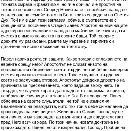
тяхната омраза и фанатизъм, но ги е обичал и е простил на
тяхното невежество. Според Новия завет, еврейския народ не
са членове на семейството на Бога, които са родени на Светия
Дух. Той им е дал тези заглавия, обаче, в съответствие с
обещанията, посочени в Стария Завет. Апостол на езичниците,
адресирано мълчаливите народа на майчиния си език и да ги
счетоха в името на честта на своите бащи. Той говори с
дрехите му разкъсани, раните му кървене и веригите си
дрънчене на всяко движение на тялото му.
Павел нарича речта си защита. Какво тогава е оплакването на
евреите срещу него? Апостолът не слизат нивото на
повърхностни обвинение, което твърди, че той беше осквернил
светия храм като езичник в него. Това е глупаво твърдение,
което не заслужава отговор. Апостолът дойдоха директно на
причината за преследването, което падаше върху него. Те
твърдят, че научил хората да отпаднат от юдаизма, и призна,
необрязани езичниците в завета с Бог. В отговора си, Павел
обяснява на своите слушатели, че той не е измислил
Евангелието на благодатта, нито пък той в себе си желание да
проповядва на езичниците. Жилищната Самия Господ му се
яви лично, и му заповядал да възникнат и да свидетелстват
пред Него всички хора. По този начин, новата доктрина не
произхождат с Павел, но от възкръсналия Господ. Пробив на