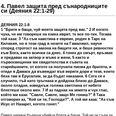
4. Павел защита пред сънародниците
си (Деяния 22:1-29)
ДЕЯНИЯ 22:1-8
1 "Братя и бащи, чуй моята защита пред вас." 2 И когато
чуха, че им говореше на езика иврит, те все по-тих. Тогава
той каза: 3 "Аз съм наистина е евреин, роден в Тарс на
Киликия, но в този град в нозете на Гамалиил, научи
според строгост на закона на бащите ни, и беше ревностен
към Бога, както всички са днес. 4 гонех до смърт, връзвах
и предавах на затвор и мъже и жени, 5 както и
първосвещеник ми свидетелства и съвета на
старейшините, от когото са получили писма до братята, и
отиде в Дамаск да въвеждат във вериги дори и тези, които
бяха там в Ерусалим, за да бъдат наказани. 6 Сега се е
случило, тъй като тръгнаха и дойдоха близо до Дамаск,
около пладне, изведнъж голяма светлина от небето
блестеше около мен. 7 И аз паднах на земята и чух глас,
който ми каза: "Савле, Савле, защо Ме гониш?" 8 Така
отговорих аз, "Кой си ти, Господи?", А той ми каза: "Аз съм
Исус от Назарет, когото гонят."
Павел нарича бъдещи убийци братя и бащи. Той не ги съди за