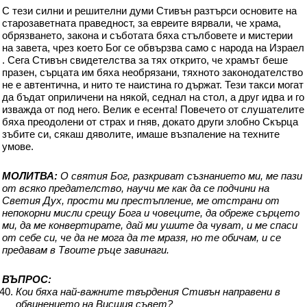
С тези силни и решителни думи Стивън разтърси основите на
старозаветната праведност, за евреите вярвали, че храма,
обрязването, закона и съботата бяха стълбовете и мистерии
на завета, чрез което Бог се обвързва само с народа на Израел
. Сега Стивън свидетелства за тях открито, че храмът беше
празен, сърцата им бяха необрязани, тяхното законодателство
не е автентична, и нито те наистина го държат. Тези такси могат
да бъдат оприличени на някой, седнал на стол, а друг идва и го
изважда от под него. Велик е есента! Повечето от слушателите
бяха преодолени от страх и гняв, докато други злобно Скърца
зъбите си, сякаш дяволите, имаше възпаление на техните
умове.
МОЛИТВА:
O святия Бог, разкриват съзнанието ми, ме пази
от всяко предателство, научи ме как да се подчини на
Светия Дух, прости ми престъпление, ме отстрани от
непокорни мисли срещу Бога и човеците, да обреже сърцето
ми, да ме конвертирате, дай ми ушите да чуват, и ме спаси
от себе си, че да не мога да те мразя, но те обичам, и се
предавам в Твоите ръце завинаги.
ВЪПРОС:
Кои бяха най-важните твърдения Стивън направени в
обвинението на Висшия съвет?