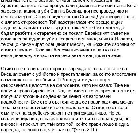
Христос, защото те са пропуснали дизайн на историята на Бога
за своята нация, и уби Син на Всевишния несправедливо и
неправомерно. С това свидетелство Святия Дух говори отново
с цялата откровеност. Той наостри главните свещеници и
лидери на нацията към сърцето, така че те биха могли да
бъдат разбити и старателно се покаят. Еврейският съвет не
само несправедливо убил посредствен млад мъж от Назарет,
те също консумират обещаният Месия, на Божиите избрани от
самото начало. Този акт бележи височината на тяхното
неподчинение, и властта на бесовете и над цялата земя.
Стивън не е доволен от просто зареждане на членовете на
Висшия съвет с убийство и престъпления, за които апостолите
са многократно ги обвини. Той продължи да оспори
съкровената целостта на фарисеите, като им казал: "Вие не
получи право директно от Бог, но вместо това, чрез ангели сте
получили вторични съдебни решения и безполезни
подробности. Вие сте в състояние да се прави разлика между
това, което е истинско и кое е маловажно. Отделно от тази
съмнителна еврейския закон, не притежава нищо. Не са
квалифицирани да спазват командите, нито са праведни, но
виновен и прокълнат, тъй като той, който прави лошо в една
наредба, не лошо в целия закон. "(Яков 2:10)