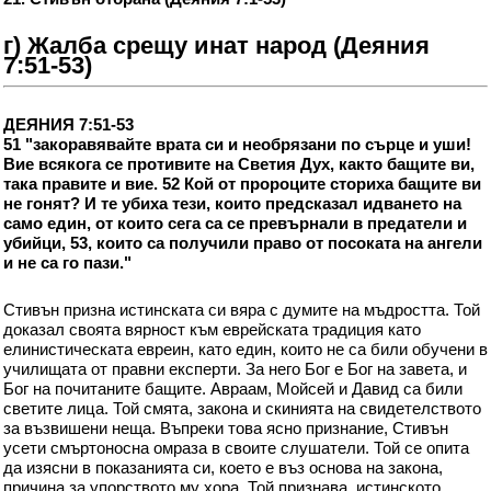
г) Жалба срещу инат народ (Деяния
7:51-53)
ДЕЯНИЯ 7:51-53
51 "закоравявайте врата си и необрязани по сърце и уши!
Вие всякога се противите на Светия Дух, както бащите ви,
така правите и вие. 52 Кой от пророците сториха бащите ви
не гонят? И те убиха тези, които предсказал идването на
само един, от които сега са се превърнали в предатели и
убийци, 53, които са получили право от посоката на ангели
и не са го пази."
Стивън призна истинската си вяра с думите на мъдростта. Той
доказал своята вярност към еврейската традиция като
елинистическата евреин, като един, които не са били обучени в
училищата от правни експерти. За него Бог е Бог на завета, и
Бог на почитаните бащите. Авраам, Мойсей и Давид са били
светите лица. Той смята, закона и скинията на свидетелството
за възвишени неща. Въпреки това ясно признание, Стивън
усети смъртоносна омраза в своите слушатели. Той се опита
да изясни в показанията си, което е въз основа на закона,
причина за упорството му хора. Той признава, истинското