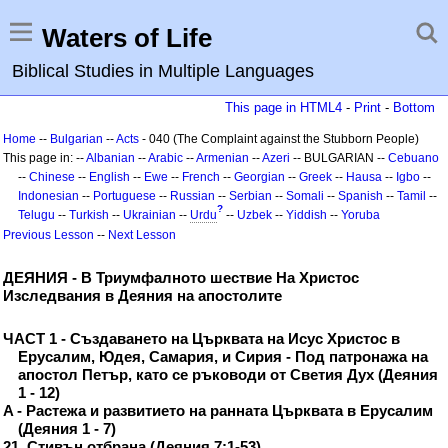
Waters of Life
Biblical Studies in Multiple Languages
This page in HTML4
-
Print
-
Bottom
Home
--
Bulgarian
--
Acts
- 040 (The Complaint against the Stubborn People)
This page in: --
Albanian
--
Arabic
--
Armenian
--
Azeri
-- BULGARIAN --
Cebuano
--
Chinese
--
English
--
Ewe
--
French
--
Georgian
--
Greek
--
Hausa
--
Igbo
--
Indonesian
--
Portuguese
--
Russian
--
Serbian
--
Somali
--
Spanish
--
Tamil
--
?
Telugu
--
Turkish
--
Ukrainian
--
Urdu
--
Uzbek
--
Yiddish
--
Yoruba
Previous Lesson
--
Next Lesson
ДЕЯНИЯ - В Триумфалното шествие На Христос
Изследвания в Деяния на апостолите
ЧАСТ 1 - Създаването на Църквата на Исус Христос в
Ерусалим, Юдея, Самария, и Сирия - Под патронажа на
апостол Петър, като се ръководи от Светия Дух (Деяния
1 - 12)
A - Растежа и развитието на ранната Църквата в Ерусалим
(Деяния 1 - 7)
21. Стивън отбрана (Деяния 7:1-53)