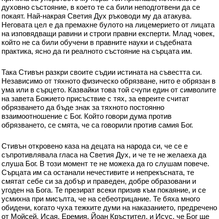
духовно състояние, в което те са били неподготвени да се
покаят. Най-накрая Светия Дух ръководи му да атакува.
Неговата цел е да премахне булото на лицемерието от лицата
на изповядващи равини и строги правни експерти. Млад човек,
който не са били обучени в правните науки и съдебната
практика, ясно да ги реалното състояние на сърцата им.
Така Стивън разкри своите съдии истината на съвестта си.
Независимо от тяхното физическо обрязване, нито е обрязан в
ума или в сърцето. Казвайки това той счупи един от символите
на завета Божието присъствие с тях, за евреите считат
обрязването да бъде знак за тяхното постоянно
взаимоотношение с Бог. Който говори дума против
обрязването, се смята, че са говорили против самия Бог.
Стивън откровено каза на децата на народа си, че се е
съпротивлявала гласа на Светия Дух, и че те не желаеха да
слуша Бог. В този момент те не можеха да го слушам повече.
Сърцата им са останали нечестивите и непрекъсната, те
смятат себе си за добър и праведен, добре образовани и
угоден на Бога. Те презират всеки призив към покаяние, и се
усмихна при мисълта, че на себеотрицание. Те бяха много
обидени, когато чуха тежките думи на наказанието, предречено
от Мойсей, Исая, Еремия, Йоан Кръстител, и Исус, че Бог ще