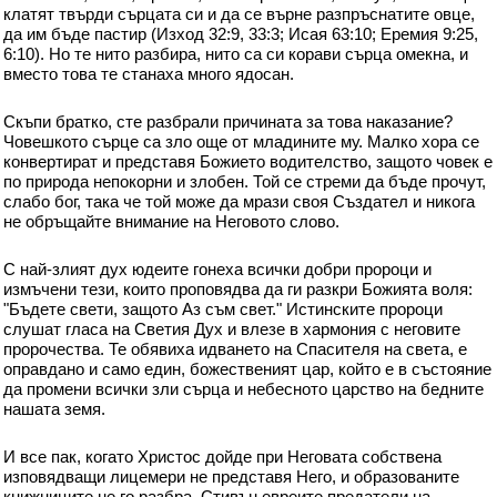
клатят твърди сърцата си и да се върне разпръснатите овце,
да им бъде пастир (Изход 32:9, 33:3; Исая 63:10; Еремия 9:25,
6:10). Но те нито разбира, нито са си корави сърца омекна, и
вместо това те станаха много ядосан.
Скъпи братко, сте разбрали причината за това наказание?
Човешкото сърце са зло още от младините му. Малко хора се
конвертират и представя Божието водителство, защото човек е
по природа непокорни и злобен. Той се стреми да бъде прочут,
слабо бог, така че той може да мрази своя Създател и никога
не обръщайте внимание на Неговото слово.
С най-злият дух юдеите гонеха всички добри пророци и
измъчени тези, които проповядва да ги разкри Божията воля:
"Бъдете свети, защото Аз съм свет." Истинските пророци
слушат гласа на Светия Дух и влезе в хармония с неговите
пророчества. Те обявиха идването на Спасителя на света, е
оправдано и само един, божественият цар, който е в състояние
да промени всички зли сърца и небесното царство на бедните
нашата земя.
И все пак, когато Христос дойде при Неговата собствена
изповядващи лицемери не представя Него, и образованите
книжниците не го разбра. Стивън евреите предатели на