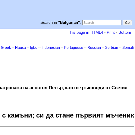
Search in
"Bulgarian"
:
This page in HTML4
-
Print
-
Bottom
-
Greek
--
Hausa
--
Igbo
--
Indonesian
--
Portuguese
--
Russian
--
Serbian
--
Somali
патронажа на апостол Петър, като се ръководи от Светия
 с камъни; си да стане първият мъченик