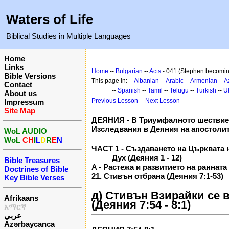
Waters of Life
Biblical Studies in Multiple Languages
Home
Links
Home
--
Bulgarian
--
Acts
- 041 (Stephen becoming
Bible Versions
This page in: --
Albanian
--
Arabic
--
Armenian
--
A
Contact
--
Spanish
--
Tamil
--
Telugu
--
Turkish
--
U
About us
Previous Lesson
--
Next Lesson
Impressum
Site Map
ДЕЯНИЯ - В Триумфалното шествие
Изследвания в Деяния на апостоли
WoL AUDIO
WoL
CH
I
L
D
R
E
N
ЧАСТ 1 - Създаването на Църквата 
Дух (Деяния 1 - 12)
Bible Treasures
A - Растежа и развитието на ранната
Doctrines of Bible
21. Стивън отбрана (Деяния 7:1-53)
Key Bible Verses
д) Стивън Взирайки се 
Afrikaans
(Деяния 7:54 - 8:1)
አማርኛ
عربي
Azərbaycanca