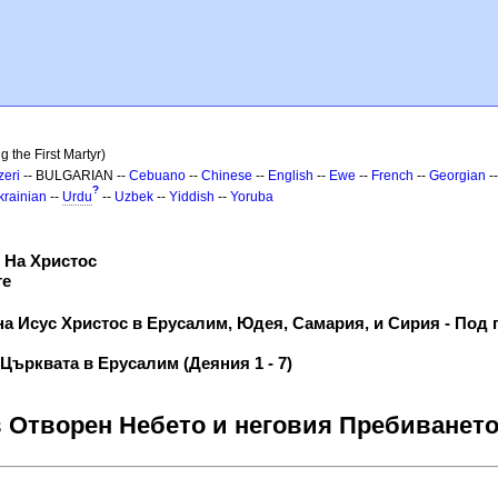
 the First Martyr)
zeri
-- BULGARIAN --
Cebuano
--
Chinese
--
English
--
Ewe
--
French
--
Georgian
-
?
krainian
--
Urdu
--
Uzbek
--
Yiddish
--
Yoruba
 На Христос
те
на Исус Христос в Ерусалим, Юдея, Самария, и Сирия - Под 
 Църквата в Ерусалим (Деяния 1 - 7)
в Отворен Небето и неговия Пребиването