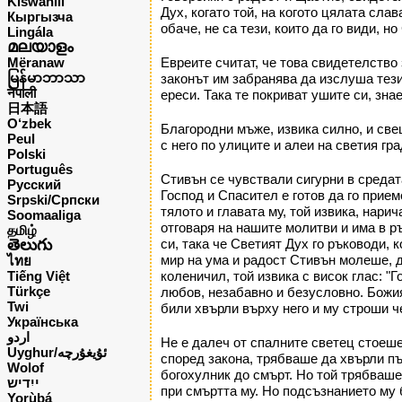
Kiswahili
Дух, когато той, на когото цялата сл
Кыргызча
обаче, не са тези, които да го види, н
Lingála
മലയാളം
Mëranaw
Евреите считат, че това свидетелство
မြန်မာဘာသာ
законът им забранява да изслуша тези
नेपाली
ереси. Така те покриват ушите си, зна
日本語
O‘zbek
Благородни мъже, извика силно, и све
Peul
с него по улиците и алеи на светия гр
Polski
Português
Стивън се чувствали сигурни в средата
Русский
Господ и Спасител е готов да го прием
Srpski/Српски
тялото и главата му, той извика, нари
Soomaaliga
отговаря на нашите молитви и има в р
தமிழ்
తెలుగు
си, така че Светият Дух го ръководи, 
мир на ума и радост Стивън молеше, до
ไทย
Tiếng Việt
коленичил, той извика с висок глас: "
Türkçe
любов, незабавно и безусловно. Божия
Twi
били хвърли върху него и му строши че
Українська
اردو
Не е далеч от спалните светец стоеше
Uyghur/ئۇيغۇرچه
според закона, трябваше да хвърли пъ
Wolof
богохулник до смърт. Но той трябваше
ייִדיש
при смъртта му. Но подсъзнанието му 
Yorùbá