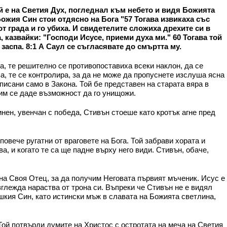
той е на Светия Дух, погледнал към небето и видя Божията
Божия Син стои отдясно на Бога "57 Тогава извикаха със
от града и го убиха. И свидетелите сложиха дрехите си в
, казвайки: "Господи Исусе, приеми духа ми." 60 Тогава той
 заспа. 8:1 А Саул се съгласявате до смъртта му.
а, те решително се противопоставиха всеки наклон, да се
а, те се контролира, за да не може да пропуснете изслуша ясна
аписани само в Закона. Той бе представен на старата вяра в
 им се даде възможност да го унищожи.
нен, увенчан с победа, Стивън стоеше като кротък агне пред
овече ругатни от враговете на Бога. Той забрави хората и
а, и когато те са ще падне върху него види. Стивън, обаче,
 на Своя Отец, за да получим Неговата първият мъченик. Исус е
зглежда нараства от трона си. Въпреки че Стивън не е видял
ешкия Син, като истински мъж в славата на Божията светлина,
 Той потвърди думите на Христос с остротата на меча на Светия