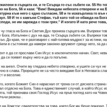
 ужилени в сърцата си, и те Скърца го със зъбите си. 55 Но 
но на Бога, 56 и каза: "Виж! Виждам небесата отворени и на 
втурна към него с едно съгласие, 58 и те изхвърлиха го вън 
л. 59 И те с камъни Стефан, тъй като той се обажда на Бога
поди, не им зарежда с този грях." И когато И като рече това,
чу гласа на Бога и Светия Дух прониза сърцата им. Въпреки тов
 Бога. Изпълнен с дух на ада, те Скърца зъбите си. Въпреки тов
ън. До края, че е разговарял с най-голяма мъдрост за истини, н
 били в състояние да намери законно аргумент срещу него, за да
нт е да се прослави Син Исус в изключителен начин. Свет, неви
да се появят върху него и да го погълне.
а ангел. Очите му гледаха небето отворено, и ушите си чух не п
чно в слава. Пророците не са често виждаме Бог в Неговата слав
ст и веселие.
о, когато Божият Син е нараснал от трона си от дясната страна
л отдясно на Бога. Това е единственият случай, в който Исус и
ята, той признава своя Господ Исус на пръв поглед като на Чов
 лъчи разкош .
л на Христос свидетелства за това, което Бог му беше показал.