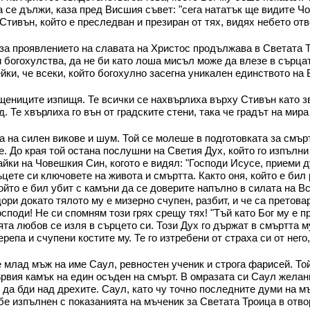
ава се дължи, каза пред Висшия съвет: "сега нататък ще видите 
о Стивън, който е преследван и презиран от тях, видях небето от
 за проявлението на славата на Христос продължава в Светата Тр
 богохулства, да не би като лоша мисъл може да влезе в сърцат
ейки, че всеки, който богохулно засегна уникален единството на 
щениците изпищя. Те всички се нахвърлиха върху Стивън като зв
ад. Те хвърлиха го вън от градските стени, така че градът на ми
 на силен викове и шум. Той се молеше в подготовката за смъртт
е. До края той остана послушни на Светия Дух, който го изпълни
чайки на Човешкия Син, когото е видял: "Господи Исусе, приеми 
ъцете си ключовете на живота и смъртта. Както оня, който е бил
който е бил убит с камъни да се доверите напълно в силата на В
ри докато тялото му е мизерно счупен, разбит, и че са претовар
Господи! Не си спомням този грях срещу тях! "Тъй като Бог му е 
та любов се изля в сърцето си. Този Дух го държат в смъртта му
репа и счупени костите му. Те го изтребени от страха си от него
 млад мъж на име Саул, ревностен ученик и строга фарисей. То
рвия камък на един осъден на смърт. В омразата си Саул желани
 да бди над дрехите. Саул, като чу точно последните думи на мъ
бе изпълнен с показанията на мъченик за Светата Троица в отв