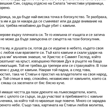
Човешкия Син, седящ отдясно на Силата "нечестиви управници,
ворено.
оица, за да бъде най-висока точка в богохулство. Те разбраха,
а им и да ги накара да се съмняват или да даде внимание на
Бог, трябва незабавно да бъде убит с камъни.
ерове върху плячката си. Те го измъкна от къщата и се затича
ра не може да бъде замърсена от смъртта на този богохулник.
а му, и душата си, готов да се издигне в небето, където своя
 с любов към враговете си. Тъй като камъни и скали удари на
духа ми" мъченик знаеше, че Христос е Самият Господ, който
 разпънат на кръст, извършено Неговия Дух в ръцете на баща
семогъщия. Той не трябва да трепери или се страхувайте. В този
ени с дъжд от камъни. Накрая той падна, а след това,
простил, така че Стивън е простил на владетелите на своя народ,
. Той спеше в мир, спокойно, независимо от камъните, които са
, сякаш са засегнати от бяс бясно куче.
й имаше честта да пази дрехите на лъжесвидетели, които,
я с цялото си сърце, за да участват в пребиването с камъни
ченика, за който той го мразеше още повече. Много се зарадва
ореното небе. Също така, картината на Стивън любов молитва,