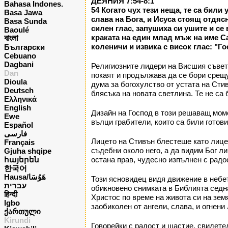
ДЕЯНИЯ 7:54-8:1
Bahasa Indones.
54 Когато чух тези неща, те са били
Basa Jawa
слава на Бога, и Исуса стоящ отдяс
Basa Sunda
силен глас, запушиха си ушите и се 
Baoulé
বাংলা
краката на един млад мъж на име Сау
коленичи и извика с висок глас: "Гос
Български
Cebuano
Dagbani
Религиозните лидери на Висшия съвет 
Dan
покаят и продължава да се бори срещу
Dioula
дума за богохулство от устата на Стив
Deutsch
блясъка на новата светлина. Те не са
Ελληνικά
English
Дизайн на Господ в този решаващ моме
Ewe
вълци грабители, които са били готови 
Español
فارسی
Лицето на Стивън блестеше като лице н
Français
съдебни около него, а да видим Бог ли
Gjuha shqipe
հայերեն
остана прав, чудесно изпълнен с радо
한국어
Hausa/هَوُسَا
Този ясновидец видя движение в небет
עברית
обикновено снимката в Библията седна
हिन्दी
Христос по време на живота си на зем
Igbo
заобиколен от ангели, слава, и огнени
ქართული
Kirundi
Говорейки с радост и щастие, свидете