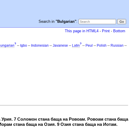
Search in
"Bulgarian"
:
This page in HTML4
-
Print
-
Bottom
?
?
ungarian
--
Igbo
--
Indonesian
--
Javanese
--
Latin
--
Peul
--
Polish
--
Russian
--
а Урия. 7 Соломон стана баща на Ровоам. Ровоам стана баща
Иорам стана баща на Озия. 9 Озия стана баща на Иотам.