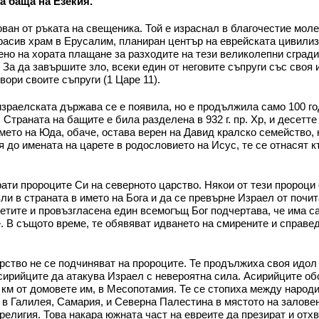
а баща на Езекия.
ван от ръката на свещеника. Той е израснал в благочестие моле
красив храм в Ерусалим, планиран център на еврейската цивилиз
ено на хората плащане за разходите на тези великолепни сгради
За да завършите зло, всеки един от неговите съпруги със своя 
вори своите съпруги (1 Царе 11).
зраелската държава се е появила, но е продължила само 100 го
 Страната на бащите е била разделена в 932 г. пр. Хр, и десетт
ето на Юда, обаче, остава верен на Давид кралско семейство, 
я до имената на царете в родословието на Исус, те се отнасят 
рати пророците Си на северното царство. Някои от тези пророци 
ли в страната в името на Бога и да се превърне Израел от почи
уетите и провъзгласена един всемогъщ Бог подчертава, че има с
 В същото време, те обявяват идването на смирените и справед
рство не се подчиняват на пророците. Те продължиха своя идол
сирийците да атакува Израел с невероятна сила. Асирийците об
 км от домовете им, в Месопотамия. Те се стопиха между народит
в Галилея, Самария, и Северна Палестина в мястото на заловени
елигия. Това накара южната част на евреите да презират и отхв