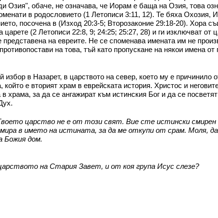
и Озия", обаче, не означава, че Иорам е баща на Озия, това о
оменати в родословието (1 Летописи 3:11, 12). Те бяха Охозия, 
ето, посочена в (Изход 20:3-5; Второзаконие 29:18-20). Хора съ
на царете (2 Летописи 22:8, 9; 24:25; 25:27, 28) и ги изключват 
е представена на евреите. Не се споменава имената им не прои
противопостави на това, тъй като пропускане на някои имена от 
й избор в Назарет, в царството на север, което му е причинило 
 който е вторият храм в еврейската история. Христос и неговите
 в храма, за да се ангажират към истинския Бог и да се посветят
Дух.
воето царство не е от този свят. Вие сте истински смирен ц
умира в името на истината, за да ме откупи от срам. Моля, да
а Божия дом.
 царството на Стария Завет, и от коя група Исус слезе?