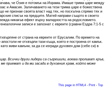
значава, че Озия е потомък на Иорама. Имаше трима царе между
Иоас и Амасия. Заличаването на тези трима царе е божествена
що не признае своята власт над тях, но поскъпна спрямо тях и
от царския списък на предците. Матей направи същото в своето
звежда никакъв ефект върху валидността на родословието.
генеалогични записи е запознат с евреите (сравни Ездра 7:1-5 с
отхвърляне от страна на евреите от Ерусалим. По времето на
 апостоли не отхвърли тази къща, която е построена от камък.
 като живи камъни, за да се изгради духовен дом (себе си) в
ар. Всички други лидери са съгрешили, воюва проливат кръв,
 ме приемат и да ми засади в духовния храм, който може
This page in HTML4
-
Print
-
Top