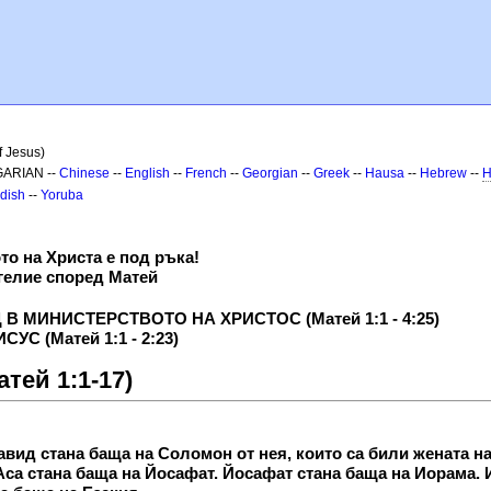
f Jesus)
GARIAN --
Chinese
--
English
--
French
--
Georgian
--
Greek
--
Hausa
--
Hebrew
--
H
dish
--
Yoruba
то на Христа е под ръка!
гелие според Матей
В МИНИСТЕРСТВОТО НА ХРИСТОС (Матей 1:1 - 4:25)
С (Матей 1:1 - 2:23)
атей 1:1-17)
авид стана баща на Соломон от нея, които са били жената н
 Аса стана баща на Йосафат. Йосафат стана баща на Иорама. 