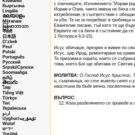
Kiswahili
с езичниците. Изложението "Иорам род
Кыргызча
Иорам и Озия, чиито имена не бяха сп
Lingála
изтребление, в съответствие с обещани
മലയാളം
ги уби. Те не ги погребват в гробници 
Mëranaw
Евангелие писане, тъй като тя ще бъд
မြန်မာဘာသာ
Евреите не са били в състояние да се 
नेपाली
1 Летописи 6:3-15).
日本語
O‘zbek
Peul
Исус обичаше, презрян и живее по сво
Polski
Исус, цар Ирод, ремонтирани на храма,
Português
Те призоваха хората, които се събраха
Русский
това, което Бог ще обитава от Светия 
Srpski/Српски
Soomaaliga
МОЛИТВА:
О Господ Исус Христос, Т
தமிழ்
и, съкровища, но сте живели свят и 
తెలుగు
наистина да бъде вечно, посветена н
ไทย
Tiếng Việt
ВЪПРОС:
Türkçe
Twi
Кога разделянето се проведе в
Українська
اردو
Uyghur/ئۇيغۇرچه
Wolof
ייִדיש
Yorùbá