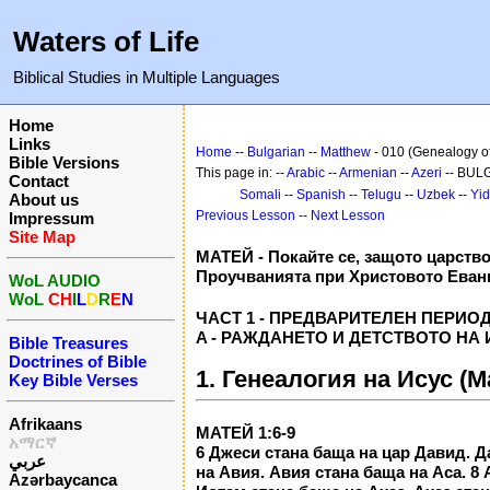
Waters of Life
Biblical Studies in Multiple Languages
Home
Links
Home
--
Bulgarian
--
Matthew
- 010 (Genealogy o
Bible Versions
This page in: --
Arabic
--
Armenian
--
Azeri
-- BUL
Contact
Somali
--
Spanish
--
Telugu
--
Uzbek
--
Yid
About us
Previous Lesson
--
Next Lesson
Impressum
Site Map
МАТЕЙ - Покайте се, защото царство
Проучванията при Христовото Еван
WoL AUDIO
WoL
CH
I
L
D
R
E
N
ЧАСТ 1 - ПРЕДВАРИТЕЛЕН ПЕРИОД 
A - РАЖДАНЕТО И ДЕТСТВОТО НА ИСУ
Bible Treasures
Doctrines of Bible
1. Генеалогия на Исус (М
Key Bible Verses
Afrikaans
МАТЕЙ 1:6-9
አማርኛ
6 Джеси стана баща на цар Давид. Д
عربي
на Авия. Авия стана баща на Аса. 8
Azərbaycanca