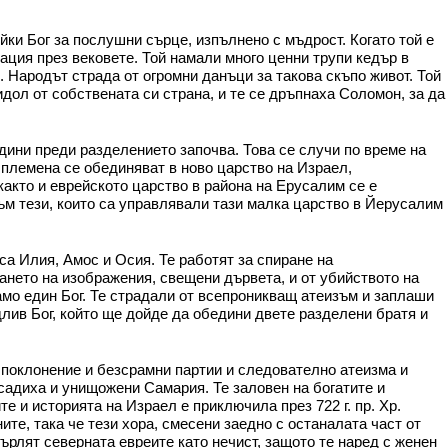
йки Бог за послушни сърце, изпълнено с мъдрост. Когато той е
ация през вековете. Той намали много ценни трупи кедър в
. Народът страда от огромни данъци за такова скъпо живот. Той
идол от собствената си страна, и те се дръпнаха Соломон, за да
дини преди разделението започва. Това се случи по време на
е племена се обединяват в ново царство на Израел,
както и еврейското царство в района на Ерусалим се е
към тези, които са управлявали тази малка царство в Йерусалим
са Илия, Амос и Осия. Те работят за спиране на
тането на изображения, свещени дървета, и от убийството на
амо един Бог. Те страдали от всепроникващ атеизъм и заплаши
лив Бог, който ще дойде да обедини двете разделени братя и
 поклонение и безсрамни партии и следователно атеизма и
садиха и унищожени Самария. Те заловен на богатите и
е и историята на Израел е приключила през 722 г. пр. Хр.
те, така че тези хора, смесени заедно с останалата част от
ърлят северната евреите като нечист, защото те наред с женен