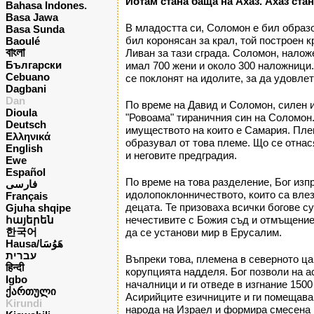
Иотам стана баща на Ахаз. Ахаз стан
Bahasa Indones.
Basa Jawa
В младостта си, Соломон е бил образо
Basa Sunda
бил коронясан за крал, той построен 
Baoulé
বাংলা
Ливан за тази сграда. Соломон, налож
Български
имал 700 жени и около 300 наложници. 
Cebuano
се поклонят на идолите, за да удовлет
Dagbani
Dan
По време на Давид и Соломон, силен и
Dioula
"Ровоама" тираничния син на Соломон.
Deutsch
имуществото на които е Самария. Плем
Ελληνικά
образувал от това племе. Що се отнас
English
и неговите предградия.
Ewe
Español
По време на това разделение, Бог изп
فارسی
идолопоклонничеството, които са влез
Français
децата. Те призоваха всички богове с
Gjuha shqipe
հայերեն
нечестивите с Божия съд и отмъщение.
한국어
да се установи мир в Ерусалим.
Hausa/هَوُسَا
עברית
Въпреки това, племена в северното ца
हिन्दी
корупцията надделя. Бог позволи на а
Igbo
началници и ги отведе в изгнание 1500
ქართული
Асирийците езичниците и ги помещава 
Kirundi
народа на Израел и формира смесена р