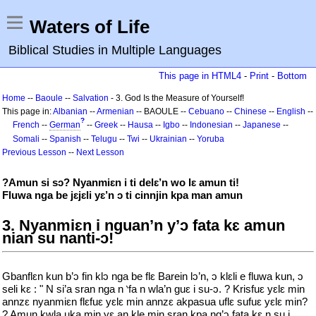
Waters of Life
Biblical Studies in Multiple Languages
This page in HTML4
-
Print
-
Bottom
Home
--
Baoule
--
Salvation
- 3. God Is the Measure of Yourself!
This page in:
Albanian
--
Armenian
-- BAOULE --
Cebuano
--
Chinese
--
English
--
?
French
--
German
--
Greek
--
Hausa
--
Igbo
--
Indonesian
--
Japanese
--
Somali
--
Spanish
--
Telugu
--
Twi
--
Ukrainian
--
Yoruba
Previous Lesson
--
Next Lesson
?Amun si sᴐ? Nyanmiԑn i ti delԑ’n wo lԑ amun ti!
Fluwa nga be jԑjԑli yԑ’n ͻ ti cinnjin kpa man amun
3. Nyanmiԑn i nguan’n y’ᴐ fata kԑ amun
nian su nanti-ᴐ!
Gbanflԑn kun b’ᴐ fin klᴐ nga be flԑ Barein lᴐ’n, ᴐ klԑli e fluwa kun, ᴐ
seli kԑ : " N si’a sran nga n ‵fa n wla’n guԑ i su-ᴐ. ? Krisfuԑ yԑlԑ min
annzԑ nyanmiԑn flԑfuԑ yԑlԑ min annzԑ akpasua uflԑ sufuԑ yԑlԑ min?
? Amun kwla uka min yԑ an kle min sran kpa ng’ᴐ fata kԑ n su i