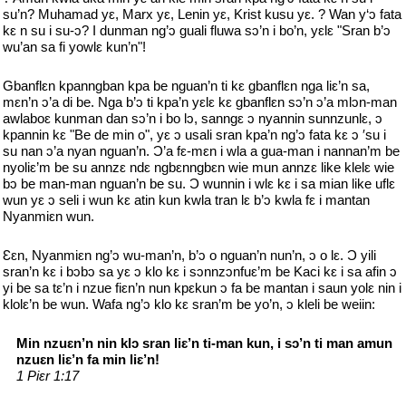
su’n? Muhamad yԑ, Marx yԑ, Lenin yԑ, Krist kusu yԑ. ? Wan y‘ᴐ fata
kԑ n su i su-ᴐ? I dunman ng’ᴐ guali fluwa sᴐ’n i bo’n, yԑlԑ "Sran b’ᴐ
wu’an sa fi yowlԑ kun’n"!
Gbanflԑn kpanngban kpa be nguan’n ti kԑ gbanflԑn nga liԑ’n sa,
mԑn’n ᴐ’a di be. Nga b’ᴐ ti kpa’n yԑlԑ kԑ gbanflԑn sᴐ’n ᴐ’a mlᴐn-man
awlaboԑ kunman dan sᴐ’n i bo lᴐ, sanngԑ ᴐ nyannin sunnzunlԑ, ᴐ
kpannin kԑ "Be de min o", yԑ ᴐ usali sran kpa’n ng’ᴐ fata kԑ ᴐ ′su i
su nan ᴐ’a nyan nguan’n. Ͻ’a fԑ-mԑn i wla a gua-man i nannan’m be
nyoliԑ’m be su annzԑ ndԑ ngbԑnngbԑn wie mun annzԑ like klelԑ wie
bᴐ be man-man nguan’n be su. Ͻ wunnin i wlԑ kԑ i sa mian like uflԑ
wun yԑ ᴐ seli i wun kԑ atin kun kwla tran lԑ b’ᴐ kwla fԑ i mantan
Nyanmiԑn wun.
Ɛԑn, Nyanmiԑn ng’ᴐ wu-man’n, b’ᴐ o nguan’n nun’n, ᴐ o lԑ. Ͻ yili
sran’n kԑ i bᴐbᴐ sa yԑ ᴐ klo kԑ i sᴐnnzᴐnfuԑ’m be Kaci kԑ i sa afin ᴐ
yi be sa tԑ’n i nzue fiԑn’n nun kpԑkun ᴐ fa be mantan i saun yolԑ nin i
klolԑ’n be wun. Wafa ng’ᴐ klo kԑ sran’m be yo’n, ᴐ kleli be weiin:
Min nzuԑn’n nin klᴐ sran liԑ’n ti-man kun, i sᴐ’n ti man amun
nzuԑn liԑ’n fa min liԑ’n!
1 Piԑr 1:17