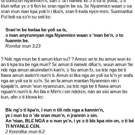
fa sunnzun Nyanmiԑn’n, san ᴐ ′di i nanwlԑ kԑ ᴐ ti sa tԑ yofuԑ, ᴐ ti
klun wifuԑ yԑ ᴐ ti fiԑn kԑ sran nga’m be sa. Sԑ Nyanmiԑn waan ᴐ sa
sran mun nian kpa yolԑ’n i lika’n, sran fi kwla nyԑn-mԑn. Sunmanfuԑ
Pᴐl boli sa sᴐ’n su seli kԑ:
Sran’m be kwlaa be yoli sa tԑ,
ᴐ man anyrunnyan nga Nyanmiԑn waan ᴐ ′man be’n, ᴐ to
fuannin be.
Rᴐmfuԑ mun 3:23
? Ndԑ nga mun be ti amun klun su? ? Annzԑ an tԑ bu amun wun kԑ
an ti kpa tra be nga mun? Sԑ amun ti nanwlԑ difuԑ’n, wuun amun ′tie
ndԑ nga amun akunndan’n kan’n, ᴐ ‵bu amun fᴐ, sa tԑtԑ nga be ti
fiawa amun awlԑn’n nun’n ti. Amun si lika nga an yoli sa tԑ’n yԑ wafa
nga an yoli sa tԑ sᴐ’n. Sԑ an fa amun mantan Nyanmiԑn nin i
kpajalԑ’n, amun ′wun nyannzuԑn, sa tԑtԑ nga be ti fiawa amun
nguan’n nun’n ti. An bla e Min’n i sin ndԑkԑn, nàn an sisi amun bo
kun, afin ᴐ ti klԑwa kԑ:
Blԑ ng’ᴐ ti kpa’n, i nun n tili ndԑ nga a kannin’n,
yԑ i nun bᴐ n ′de sran mun’n, n jrannin ᴐ sin.
An ‵nian, BLԐ NGA e o nun yԑ’n, i yԑ ᴐ ti blԑ kpa nin-ᴐn, ᴐ ti bé
TI NYANLԐ CԐN.
2 Korԑntfuԑ mun 6:2