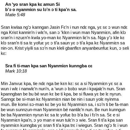
An ‵yo sran kpa kԑ amun Si
b’ᴐ o nyanmiԑn su lᴐ’n ᴐ ti kpa’n sa.
Matie 5:48
Sran kwlaa ng’ᴐ kanngan Jasin Fԑ’n i nun ndԑ nga, yԑ sԑ ᴐ wun ndԑ
nga Krist kannin’n i wlԑ’n, san ᴐ ′klԑn i wun man Nyanmiԑn, afin klᴐ
sran’n i nzuԑn’n kwla yo-man kԑ Nyanmiԑn liԑ’n sa. Nga y’ᴐ kle kԑ
klᴐ sran’n ti sa tԑ yofuԑ yԑ ᴐ ti’a saun yԑ ᴐ ti’a kpa kԑ Nyanmiԑn sa
nin-ᴐn. Krist yiyili sa sᴐ’n nun kleli gbanflԑn anyanbeunfuԑ kun, ᴐ seli
kԑ:
Sra fi ti-man kpa san Nyanmiԑn kunngba cԑ
Mark 10:18
Min Janvuԑ kpa, tie ndԑ nga be kԑn kԑ: sԑ a si Nyanmiԑn yԑ sԑ a
wun i wlԑ i nanwlԑ’n nun’n, a ′wun ᴐ bᴐbᴐ wun i kpajalԑ’n nun. Sran
kpanngban be bu bé wun kԑ be ti kpa, be si fluwa yԑ be lԑ nyrun.
Sanngԑ be si-man kԑ Nyanmiԑn nian be nin i saun yolԑ nyinma
mun. Be konvi sᴐ-man kԑ be yo kԑ Nyanmiԑn sa, i sᴐ’n ti be fa-man
be wun sunnzun-man Nyanmiԑn bé nantilԑ’n nun. Be nun kunngun
be ba Nyanmiԑn nyrun kԑ sa tԑ yofuԑ bᴐ b’a bu i fᴐ’n sa. Sԑ e si
Nyanmiԑn kpa’n, ᴐ yo man e wun tulԑ’n ᴐ wie. Sran fi ti’a kpa san
nyanmiԑn kunngba yԑ sran fi ti’a kpa trԑ i wiegun. Sran ng’ᴐ fԑ i wun