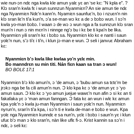
wie nun-ᴐn ndԑ nga kwla kle amun yalԑ yԑ an ‵se kԑ: "N kpla e”. ?
Klᴐ sran’n kwla fԑ i wun sunnzun Nyanmiԑn? An sie amun tie ndԑ
nga Nyanmiԑn Ndԑ’n kann’n. Nyamiԑn saunfuԑ’n, bᴐ i nzuԑn’n nin
klᴐ sran liԑ’n ti’a kun’n, ᴐ’a se-man wᴐ kԑ a de ᴐ bᴐbᴐ wun. I sᴐ’n
kwla yo-man bᴐbᴐ. I waan ᴐ de wᴐ ᴐ wun nga a fa sunnzun klᴐ sran
mun’n i nun ᴐ nin mԑn’n i ninnge ng’ᴐ bu i kԑ be ti kpa’n be lika.
Nyanmiԑn yili sran’n kԑ i bᴐbᴐ sa. Nyanmiԑn klo kԑ e nanti i saun
yolԑ’n nun, s’ᴐ ti’ԑ i ti’n, i klun jᴐ-man e wun. Ͻ seli i janvuԑ Abraham
kԑ:
Nyanmiԑn b’ᴐ kwla like kwlaa yo’n yԑlԑ min.
Bo manndrԑn su min titi. Nán fiԑn kaan sa tran ᴐ wun!
BO BOLƐ 17:1
Nyanmiԑn b’ᴐ klo amun’n, ᴐ ′de amun, ᴐ ′bubu amun sa tԑtԑ’m be
jrᴐkᴐ nga be fa cili amun’n nun. Ͻ klo kpa kԑ ᴐ ‵de amun yԑ ᴐ ‵yo
amun saun. Ͻ klo kԑ ᴐ ‵yo amun juejue wawԑ’n nun afin ᴐ si kԑ an ti
fakafaka yԑ ᴐ ‵man amun fanngan. Ͻ fata kԑ an wun i wlԑ kԑ amun
kpa yolԑ’n ᴐ kwla ju-man Nyanmiԑn i saun yolԑ’n nun. Nyanmiԑn
nyrun’n, sran’n ti’a kpa, i sᴐ’n ti e kwla de-man e bᴐbᴐ e wun. Kpa
yolԑ nga Nyanmiԑn kunndԑ e sa nun’n, yԑlԑ i bᴐbᴐ i saun’n yԑ i klun
ufuԑ b’ᴐ man ᴐ klo sran’n, nàn like uflԑ fi-ᴐ. Krist kannin sa sᴐ’n i
ndԑ, ᴐ seli kԑ: