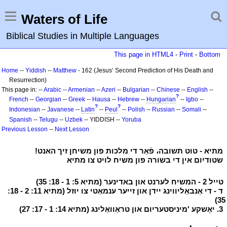
Waters of Life
Biblical Studies in Multiple Languages
This page in HTML4
-
Print
-
Bottom
Home
--
Yiddish
--
Matthew
- 162 (Jesus’ Second Prediction of His Death and
Resurrection)
This page in: --
Arabic
--
Armenian
--
Azeri
--
Bulgarian
--
Chinese
--
English
--
?
French
--
Georgian
--
Greek
--
Hausa
--
Hebrew
--
Hungarian
--
Igbo
--
?
?
Indonesian
--
Javanese
--
Latin
--
Peul
--
Polish
--
Russian
--
Somali
--
Spanish
--
Telugu
--
Uzbek
-- YIDDISH --
Yoruba
Previous Lesson
--
Next Lesson
י
מתיא - טוט תשובה، פֿאַר די מלכות פון משיחן זיך האנט!
י
י
שטודיום אין די בשורה פון משיח לויט צו מתיא
י
י
טייל 2 - המשיח לערנט און באדינער (מתיא 5: 1 - 18: 35)
י
י
ד - די אַנבאַליווינג יידן און זייער ענמאַטי צו יוזל (מתיא 11: 2 - 18:
35)
י
י
3. יאָשקע 'מיניסטעריום און טראַוואַלינג (מתיא 14: 1 - 17: 27)
י