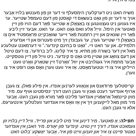
י
משיח האט ניט דערקלערן הימסעלף ווי דער זון פון מענטש בלויז אָבער
אויך ווי דער זון פון גאָט בעשאַס די קאַסטן פון דעם טעמפּל שטייַער. ער
איז געווען ניט געצווונגען צו באַצאָלן אַ שטייַער פֿאַר דעם הויז פון זיין
פאטער אין הימל، ווייַל אַלע וואס גאָט האט، ער האט. אבער זיין ליבע
פֿאַר זיין שונאים און זיין רחמנות פֿאַר זייער שוואַכקייַט פּראַמפּטיד אים צו
באַצאָלן די שטייַער גערן. ער געבונדן זיך מיט פעטרוס און די אנדערע
תלמידים، און ער האט זיי، "גאָט ס בחינם קינדער،" ווי דערמאנט עטלעכע
מאל אין דער בשורה פון מתיא. צי איר קלינג، ליב ברודער، צו דעם טיטל
און דעם צוזאָג און שטיין מיט גאָט ס קינדער، ניט ווייַל פון דיין גוטסקייט،
אָבער מחמת איר געגלויבט אין יוזל 'וואָרט؟ זיין שטאַרק וואָרט וועט
הייליקן איר צו די וטטערמאָסט، אַז איר וועט ווערן וואָס גאָט רופט איר צו
ווערן.
י
י
קריסטלעך פּרודאַנס און אַנאָווע לערנען אונדז، אין פילע פאלן، צו געבן
אַרויף אונדזער רעכט גאַנץ ווי געבן העט דורך ינסיסטינג אויף עס. מיר
מוזן קיינמאָל אַראָפּגיין אונדזער פליכט פֿאַר מורא פון געבן העט، אָבער
מיר מוזן מאל לייקענען זיך אין אַז וואָס איז אונדזער וועלטלעך אינטערעס،
אלא ווי געבן העט.
י
י
תפילה:
אָ פאטער، מיר דינען איר מיט ליבע און פרייד، ווייַל דיין בלויז זון
געמאכט אונדז، דורך זיין טויט، קינדער פון יאָורס. מיר האבן אין אונדזער
נאַטור פיינט צו איר און זענען ווייַט פון איר، אָבער יאָשקע 'בלוט האט