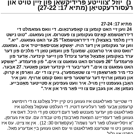
י
נ)
י
יוזל 'צווייטע פּרידיקשאַן פון זיין טויט און
רעסוררעקטיאָן (מתיא 17: 27-22)
י
י
מתיא 17: 27-24
י
י
24 ווען זיי האט קומען צו קאַפּערנאַום، די וואס געזאמלט די
דידראַטשמאַ קאָינס געקומען צו פעטרוס، און געזאגט، "טוט נישט
דיין מלמד באַצאָלן די דידראַטשמאַ؟" 25 ער האט געזאגט، "יא."
ווען ער געקומען אין דער הויז، יאָשקע אַנטיסאַפּייטיד אים ، געזאגט،
"וואס טוט איר טראַכטן، שמעון؟ פון וועמען טאָן די מלכים פון דער
ערד באַקומען אָפּצאָל אָדער צינדז؟ פון זייער קינדער، אָדער פון
פרעמדע؟ "26 פעטרוס האט געזאגט צו אים،" פֿון פרעמדע. "יאָשקע
האט געזאגט צו אים،" דעריבער די קינדער זענען פּאָטער. 27 אבער،
כדי מיר פאַרשאַפן זיי צו שטאָמפּערן، גיין צו די ים، וואַרפן אַ קרוק،
און נעמען אַרויף דער ערשטער פיש וואס קומט אַרויף. ווען איר
האָבן געעפנט זייַן מויל، איר וועט געפינען אַ סטייטער מאַטבייע.
נעמען אַז، און געבן עס צו זיי פֿאַר מיר און איר."
י
י
די שטייַער פארלאנגט איז געווען ניט קיין יידל צאָלונג צו די רוימישע
קרעפטן אָבער פֿאַר רעליגיעז דוטיז. די העלפט שעקאַל צאָלונג איז
פארלאנגט פון יעדער מענטש פֿאַר דעם דינסט פון די היכל. דאס איז
געווען פֿאַר דעפרייַינג הוצאות פארבונדן מיט עבודה עס. עס איז גערופן،
"אַ ויסלייזגעלט פֿאַר דער נשמה" (עקסאָדוס 30: 12)۔ אין אַז צייַט، עס איז
געווען ניט ווי שטרענג פארלאנגט ווי עס האט געווען בייַ אנדערע מאל،
בפרט אין גליל.
י