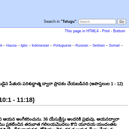
Search in
"Telugu"
:
This page in HTML4
-
Print
-
Bottom
ek
--
Hausa
--
Igbo
--
Indonesian
--
Portuguese
--
Russian
--
Serbian
--
Somali
--
ేతురు పరిశుద్దాత్మ ద్వారా ప్రాపకం చేయబడినది (అపొస్తలుల 1 - 12)
10:1 - 11:18)
 ఆయన అంగీకరించును. 36 యేసుక్రీస్తు అందరికి ప్రభువు. ఆయనద్వారా
ప్తిస్మము ప్రకటించిన తరువాత గలిలయమొదలు కొని యూదయ యందంతట