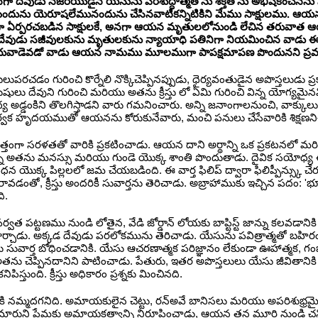
దనగా దేవుడు నజరేయుడైన యేసును పరిశుద్ధాత్మతోను శక్తితోను అభిషేకిం
ను యెరూషలేమునందును చేసినవాటికన్నిటికిని మేము సాక్షులము. ఆయనన
ందుగా ఏర్పరచబడిన సాక్షులకే, అనగా ఆయన మృతులలోనుండి లేచిన తరువాత 
దేవుడు సజీవులకును మృతులకును న్యాయాధి పతినిగా నియమించిన వాడు ఈయన
ువాడెవడో వాడు ఆయన నామము మూలముగా పాపక్షమాపణ పొందునని ప్రవక్త లం
లుపరచడం గురించి కొర్నేలి నొక్కిచెప్పినప్పుడు, ధైర్యవంతుడైన అపొస్తలుడు 
రుషులు దేవుని గురించి మరియు అతను క్రీస్తు లో ఏమి గురించి విన్న యోగ్యమ
ల మధ్య అడ్డంకిని తొలగిస్తాడని వారు గమనించారు. అన్ని జనాంగాలనుంచి, వాక్క
క హృదయముతో ఆయనను కోరుకునేవారు, మంచి పనులు చేసేవారికి శిక్షణనిచ్
మొత్తంగా సరళతతో వారికి ప్రకటించాడు. ఆయన దాని అర్థాన్ని ఒక ప్రకటనలో మరియు 
న్న అతను మనస్సు మరియు గుండె యొక్క శాంతి పొందుతాడు. దైవిక సయ
యొక్క పిల్లలలో జమ చేయబడింది. ఈ వార్త ఫిలిప్ ద్వారా ఫిలిప్పీన్స్కు చ
ంతో, క్రీస్తు అందరికీ సువార్తను తెరిచాడు. అబ్రాహాముకు ఇచ్చిన పదం: 'భ
ి.
్వత పట్టణము నుండి లోతైన, వేడి జోర్డాన్ లోయకు బాప్టిస్ట్ జాన్ను కల
ూర్చాడు. అక్కడ దేవుడు పరలోకమును తెరిచాడు. యేసును పవిత్రాత్మతో బహిరంగం
ు సువార్త బోధించడానికి. యేసు ఆచరణాత్మక పరిజ్ఞానం లేకుండా ఊహాత్మక, 
చాడు, అతను చెప్పినదానిని పాటించాడు. పేతురు, ఇతర అపొస్తలులు యేసు జీవితానికి 
ుంది. క్రీస్తు అధికారం ప్రశ్నకు మించినది.
 నమ్మదగనిది. అమాయకులైన చెట్టు, రన్అవే బానిసలు మరియు అపరిశుభ్రమైన హంత
ారుని ప్రేమకు అమాయకత్వాన్ని నిరూపించాడు, ఆయన తన మూర్తి నుండి చనిప