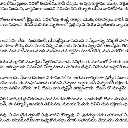
ు ప్రజలందరితో కలవలేదు, కానీ దేవుడు ఆ పునరుత్థానం యొక్క సాక్షులుగా
 నిజమని, వాస్తవంగా ఉందని నిరూపించిన తర్వాత యేసు వారితోపాటు జీవించి,
రోజుల కాలంలో, క్రీస్తు తన పరలోకపు తండ్రి రాజ్యం యొక్క రహస్యాలు వార
డు. అందువలన జీసస్ మరియు మృతులలో ప్రభువు మరియు మృతులకు న్యాయాధ
న అవసరం లేదు. ఎందుకంటే, యేసుక్రీస్తు నామమున నమ్మేవాళ్ళు ఎవరైతే ప
వాడు కూడా తీర్పు దినం నుండి నిష్క్రమించాడు మరియు స్వర్గానికి తలుపును త
న పాపముల నుండి మనము తన రక్తము నుండి కడిగి, మన పరలోక తండ్రికి దగ్గర
మోక్షానికి సువార్తను స్వీకరించినవాడు పవిత్రం. ఈ మాటలతో పేతురు యూదుల మ
ాడు. అపొస్తలుడు వినడానికి విశ్వాసులను మరియు దేవుని విమోచన ఇష్టానికి అన
 మతాచారాలను వేదాంతపరంగా నిరూపించలేదు. అతను తార్కికంగా ప్రత్యేక పద
 నిరూపించాడు. ఈ సంఘటనలను గురించి చెప్పటం ద్వారా తన విన్నవారికి రక్షణ 
ా నడిపించలేదు, కానీ యేసు వారి దృష్టిని ఆకర్షించాడు. యేసు లో మాత్రమే 
క చారిత్రక ధ్రువీకరణను మనము కనుగొంటాము, ఎందుకంటే రోమా శతాధిపతికి
యితే, ఈ సత్యాన్ని అందరికీ తెలిసినది, మరియు పేతురు దీనిని మన రక్షణక
కీ ప్రభువు. నీ విలువైన రక్తంతో నీవు వారిని కొన్నావు. నీ పునరుత్ధానము 
దరి ముందు భయములేకుండా ఒప్పుకొనునట్లు మాకు సహాయము చేయుము,మరియు