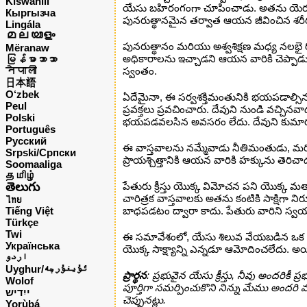
Kiswahili
యేసు బహిరంగంగా చూపించాడు. అతను యెరూషలేమ
Кыргызча
పునరుత్థానమైన తర్వాత ఆయన జీవించిన శరీరము
Lingála
മലയാളം
పునరుత్థానం మరియు అశ్వశిక్షణ మధ్య నలభై 
Mëranaw
అధికారాలను ఇచ్చాడని ఆయన వారికి చెప్పా
မြန်မာဘာသာ
नेपाली
స్వంతం.
日本語
O‘zbek
ఏదేమైనా, ఈ సర్వశక్తిమంతునికి భయపడాల్సి
Peul
ప్రవక్తలు ప్రవచించారు. దేవుని నుండి వచ్చిన
Polski
భయపడవలసిన అవసరం లేదు. దేవుని కుమారుడు మ
Português
Русский
ఈ వాస్తవాలను నమ్మేవాడు నీతిమంతుడు, మరియు 
Srpski/Српски
ప్రాయశ్చిత్తానికి ఆయన వారికి హక్కును తెరిచ
Soomaaliga
தமிழ்
తెలుగు
పేతురు క్రీస్తు యొక్క విమోచన పని యొక్క
చారిత్రక వాస్తవాలకు అతను కంటికి సాక్షిగా
ไทย
Tiếng Việt
బాధపడటం ద్వారా కాదు. పేతురు వారిని స్వయంగ
Türkçe
Twi
ఈ సమావేశంలో, యేసు శిలువ వేయబడిన ఒక ఏకై
Українська
యొక్క సాక్ష్యాన్ని ఎన్నడూ ఆమోదించలేదు. అ
اردو
Uyghur/ئۇيغۇرچه
ప్రార్థన
: ప్రభువైన యేసు క్రీస్తు, నీవు అందరి
Wolof
పూర్తిగా సమర్పించుకొని నిన్ను మేము అం
ייִדיש
చెప్పునట్లు.
Yorùbá