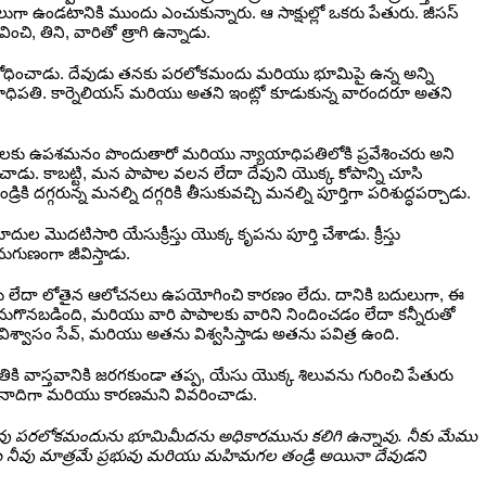
 ఉండటానికి ముందు ఎంచుకున్నారు. ఆ సాక్షుల్లో ఒకరు పేతురు. జీసస్
 తిని, వారితో త్రాగి ఉన్నాడు.
ికి బోధించాడు. దేవుడు తనకు పరలోకమందు మరియు భూమిపై ఉన్న అన్ని
ిపతి. కార్నెలియస్ మరియు అతని ఇంట్లో కూడుకున్న వారందరూ అతని
ాపాలకు ఉపశమనం పొందుతారో మరియు న్యాయాధిపతిలోకి ప్రవేశించరు అని
ెరిచాడు. కాబట్టి, మన పాపాల వలన లేదా దేవుని యొక్క కోపాన్ని చూసి
ున్న మనల్ని దగ్గరికి తీసుకువచ్చి మనల్ని పూర్తిగా పరిశుద్ధపర్చాడు.
ొదటిసారి యేసుక్రీస్తు యొక్క కృపను పూర్తి చేశాడు. క్రీస్తు
ుగుణంగా జీవిస్తాడు.
ాలు లేదా లోతైన ఆలోచనలు ఉపయోగించి కారణం లేదు. దానికి బదులుగా, ఈ
కనుగొనబడింది, మరియు వారి పాపాలకు వారిని నిందించడం లేదా కన్నీరుతో
విశ్వాసం సేవ్, మరియు అతను విశ్వసిస్తాడు అతను పవిత్ర ఉంది.
 వాస్తవానికి జరగకుండా తప్ప, యేసు యొక్క శిలువను గురించి పేతురు
ు పునాదిగా మరియు కారణమని వివరించాడు.
తరువాత నీవు పరలోకమందును భూమిమీదను అధికారమును కలిగి ఉన్నావు. నీకు మేము
 నీవు మాత్రమే ప్రభువు మరియు మహిమగల తండ్రి అయినా దేవుడని