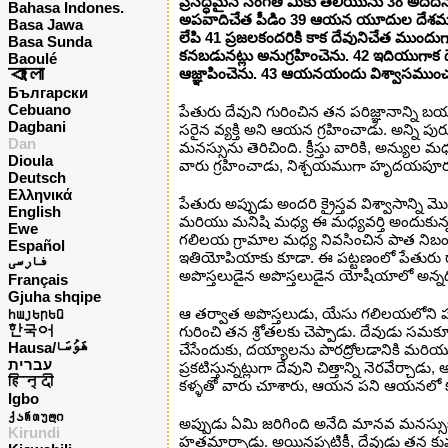
ప్రసిద్ధమైన సంగతి మీకు తెలియును 38 అదే
Bahasa Indones.
అపవాదిచేత పీడిం 39 ఆయన యూదుల దేశమందు
Basa Jawa
లేపి 41 ప్రజలకందరికి కాక దేవునిచేత ము
Basa Sunda
కనబడునట్లు అనుగ్రహించెను. 42 ఇదియుగాక 
Baoulé
বাংলা
ఆజ్ఞాపించెను. 43 ఆయనయందు విశ్వాసముంచ
Български
Cebuano
పేతురు దేవుని గురించిన తన పరిజ్ఞానాన్ని బయ
Dagbani
సరైన వ్యక్తి అని ఆయన గ్రహించాడు. అన్ని పు
Dan
మనస్సును తెరిచింది. క్రీస్తు వారికి, అన్యు
Dioula
వారు గ్రహించాడు, నిశ్చయముగా హృదయపూర్వ
Deutsch
Ελληνικά
పేతురు అప్పుడు అందరి క్రైస్తవ విశ్వాసాన్ని 
English
మరియు మనిషి మధ్య ఈ మధ్యవర్తి అందుకు
Ewe
గలిలయ గ్రామాల మధ్య నివసించిన పాత నిబంధన 
Español
ఇతియోపియాకు కూడా. ఈ పట్టణంలో పేతురు రావడ
فارسی
అపొస్తలుడైన అపొస్తలుడైన యోషీయాలో అన్నద
Français
Gjuha shqipe
հայերեն
ఆ తర్వాత అపొస్తలుడు, యేసు గలిలయలోని పర
한국어
గురించి తన శ్రోతలకు చెప్పాడు. దేవుడు సమక
Hausa/هَوُسَا
చేసేందుకు, దయ్యాలను పారద్రోలడానికి మరియ
עברית
ప్రకటిస్తున్నట్లుగా దేవుని చిత్తాన్ని నెరవేర్
हिन्दी
కళ్ళతో వారు చూశారు, ఆయన పని ఆయనలో కనిపిస్త
Igbo
ქართული
అప్పుడు ఏమి జరిగింది అనేది మానవ మనస్సుకి
Kirundi
హతమార్చాడు. అయినప్పటికీ, దేవుడు తన కుమ