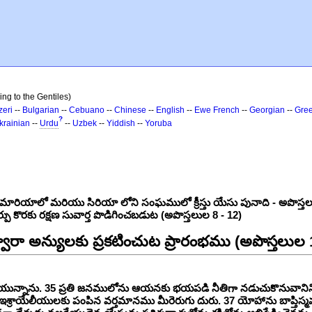
ng to the Gentiles)
zeri
--
Bulgarian
--
Cebuano
--
Chinese
--
English
--
Ewe
French
--
Georgian
--
Gre
?
krainian
--
Urdu
--
Uzbek
--
Yiddish
--
Yoruba
లో మరియు సిరియా లోని సంఘములో క్రీస్తు యేసు పునాది - అపొస్తలుడైన ప
కొరకు రక్షణ సువార్త పొడిగించబడుట (అపొస్తలుల 8 - 12)
్వారా అన్యులకు ప్రకటించుట ప్రారంభము (అపొస్తలుల 
చి యున్నాను. 35 ప్రతి జనములోను ఆయనకు భయపడి నీతిగా నడుచుకొనువానిని
చి ఇశ్రాయేలీయులకు పంపిన వర్తమానము మీరెరుగు దురు. 37 యోహాను బా