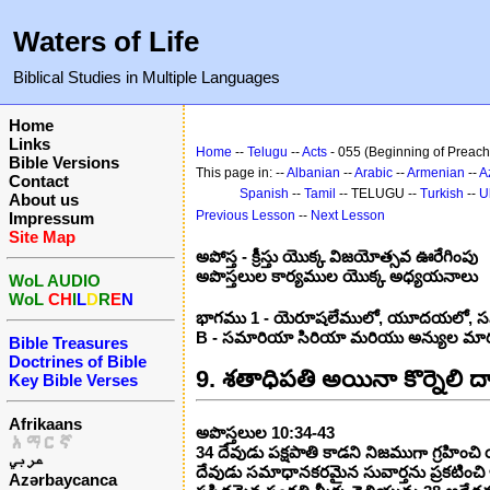
Waters of Life
Biblical Studies in Multiple Languages
Home
Links
Home
--
Telugu
--
Acts
- 055 (Beginning of Preachi
Bible Versions
This page in: --
Albanian
--
Arabic
--
Armenian
--
A
Contact
Spanish
--
Tamil
-- TELUGU --
Turkish
--
U
About us
Previous Lesson
--
Next Lesson
Impressum
Site Map
అపోస్త - క్రీస్తు యొక్క విజయోత్సవ ఊరేగింపు
అపొస్తలుల కార్యముల యొక్క అధ్యయనాలు
WoL AUDIO
WoL
CH
I
L
D
R
E
N
భాగము 1 - యెరూషలేములో, యూదయలో, సమారియా
B - సమారియా సిరియా మరియు అన్యుల మార్పు 
Bible Treasures
Doctrines of Bible
9. శతాధిపతి అయినా కొర్నెలి ద
Key Bible Verses
Afrikaans
అపొస్తలుల 10:34-43
አማርኛ
34 దేవుడు పక్షపాతి కాడని నిజముగా గ్రహిం
عربي
దేవుడు సమాధానకరమైన సువార్తను ప్రకటిం
Azərbaycanca