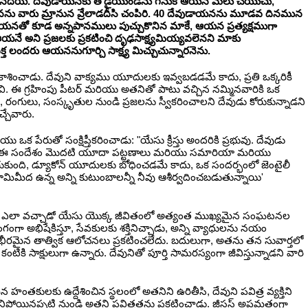
చెనను నదియే. దేవుడాయనకు తోడైయుండెను గనుక ఆయన మేలు చేయుచు,
ు వారు మ్రానున వ్రేలాడదీసి చంపిరి. 40 దేవుడాయనను మూడవ దినమున
ఆయనతో కూడ అన్నపానములు పుచ్చుకొనిన మాకే, ఆయన ప్రత్యక్షముగా
ే అని ప్రజలకు ప్రకటించి దృఢసాక్ష్యమియ్యవలెనని మాకు
దరు ఆయననుగూర్చి సాక్ష్య మిచ్చుచున్నారనెను.
ప్రకాశించాడు. దేవుని వాక్యము యూదులకు ఇవ్వబడడమే కాదు, ప్రతి ఒక్కరికీ
ైనవి. ఈ గ్రహింపు పీటర్ మరియు అతనితో పాటు వచ్చిన నమ్మినవారికి ఒక
ులు, రంగులు, సంస్కృతుల నుండి ప్రజలను స్వీకరించాలని దేవుడు కోరుకున్నాడని
చేవారు.
ఒక పేరుతో సంక్షిప్తీకరించాడు: "యేసు క్రీస్తు అందరికి ప్రభువు. దేవుడు
ోధ్య ఈ సందేశం మొదటి యూదా పట్టణాలు మరియు సమారియా మరియు
ేరుకుంది, డ్యూకోన్ యూదులకు బోధించడమే కాదు, ఒక సందర్భంలో జెంటైలీ
ూమిమీద ఉన్న అన్ని కుటుంబాలన్నీ నీవు ఆశీర్వదించబడుతున్నాయి'
వడానికి ఎలా వచ్చాడో యేసు యొక్క జీవితంలో అత్యంత ముఖ్యమైన సంఘటనల
గా అభిషేకిస్తూ, సేవకులకు శక్తినిచ్చాడు, అన్ని వ్యాధులను నయం
గంభీరమైన తాత్విక ఆలోచనలు ప్రకటించలేదు. బదులుగా, అతను తన సువార్తలో
కంటికి సాక్షులుగా ఉన్నారు. దేవునితో పూర్తి సామరస్యంగా జీవిస్తున్నాడని వారి
కులకు ఉద్దేశించిన స్థలంలో అతనిని ఉరితీసి, దేవుని పవిత్ర వ్యక్తిని
ోయినప్పటి నుండి అతని పవిత్రతను ప్రకటించాడు. జీసస్ అప్రమత్తంగా