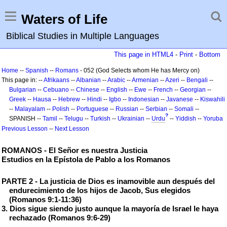
Waters of Life
Biblical Studies in Multiple Languages
This page in HTML4
-
Print
-
Bottom
Home
--
Spanish
--
Romans
- 052 (God Selects whom He has Mercy on)
This page in: --
Afrikaans
--
Albanian
--
Arabic
--
Armenian
--
Azeri
--
Bengali
--
Bulgarian
--
Cebuano
--
Chinese
--
English
--
Ewe
--
French
--
Georgian
--
Greek
--
Hausa
--
Hebrew
--
Hindi
--
Igbo
--
Indonesian
--
Javanese
--
Kiswahili
--
Malayalam
--
Polish
--
Portuguese
--
Russian
--
Serbian
--
Somali
--
?
SPANISH --
Tamil
--
Telugu
--
Turkish
--
Ukrainian
--
Urdu
--
Yiddish
--
Yoruba
Previous Lesson
--
Next Lesson
ROMANOS - El Señor es nuestra Justicia
Estudios en la Epístola de Pablo a los Romanos
PARTE 2 - La justicia de Dios es inamovible aun después del
endurecimiento de los hijos de Jacob, Sus elegidos
(Romanos 9:1-11:36)
3. Dios sigue siendo justo aunque la mayoría de Israel le haya
rechazado (Romanos 9:6-29)