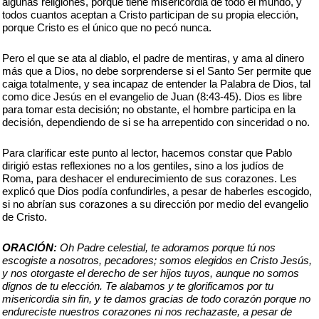
algunas religiones, porque tiene misericordia de todo el mundo, y
todos cuantos aceptan a Cristo participan de su propia elección,
porque Cristo es el único que no pecó nunca.
Pero el que se ata al diablo, el padre de mentiras, y ama al dinero
más que a Dios, no debe sorprenderse si el Santo Ser permite que
caiga totalmente, y sea incapaz de entender la Palabra de Dios, tal
como dice Jesús en el evangelio de Juan (8:43-45). Dios es libre
para tomar esta decisión; no obstante, el hombre participa en la
decisión, dependiendo de si se ha arrepentido con sinceridad o no.
Para clarificar este punto al lector, hacemos constar que Pablo
dirigió estas reflexiones no a los gentiles, sino a los judíos de
Roma, para deshacer el endurecimiento de sus corazones. Les
explicó que Dios podía confundirles, a pesar de haberles escogido,
si no abrían sus corazones a su dirección por medio del evangelio
de Cristo.
ORACIÓN:
Oh Padre celestial, te adoramos porque tú nos
escogiste a nosotros, pecadores; somos elegidos en Cristo Jesús,
y nos otorgaste el derecho de ser hijos tuyos, aunque no somos
dignos de tu elección. Te alabamos y te glorificamos por tu
misericordia sin fin, y te damos gracias de todo corazón porque no
endureciste nuestros corazones ni nos rechazaste, a pesar de