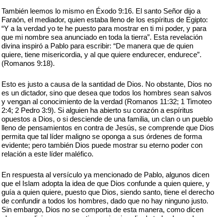
También leemos lo mismo en Éxodo 9:16. El santo Señor dijo a
Faraón, el mediador, quien estaba lleno de los espíritus de Egipto:
“Y a la verdad yo te he puesto para mostrar en ti mi poder, y para
que mi nombre sea anunciado en toda la tierra”. Esta revelación
divina inspiró a Pablo para escribir: “De manera que de quien
quiere, tiene misericordia, y al que quiere endurecer, endurece”.
(Romanos 9:18).
Esto es justo a causa de la santidad de Dios. No obstante, Dios no
es un dictador, sino que desea que todos los hombres sean salvos
y vengan al conocimiento de la verdad (Romanos 11:32; 1 Timoteo
2:4; 2 Pedro 3:9). Si alguien ha abierto su corazón a espíritus
opuestos a Dios, o si desciende de una familia, un clan o un pueblo
lleno de pensamientos en contra de Jesús, se comprende que Dios
permita que tal líder maligno se oponga a sus órdenes de forma
evidente; pero también Dios puede mostrar su eterno poder con
relación a este líder maléfico.
En respuesta al versículo ya mencionado de Pablo, algunos dicen
que el Islam adopta la idea de que Dios confunde a quien quiere, y
guía a quien quiere, puesto que Dios, siendo santo, tiene el derecho
de confundir a todos los hombres, dado que no hay ninguno justo.
Sin embargo, Dios no se comporta de esta manera, como dicen