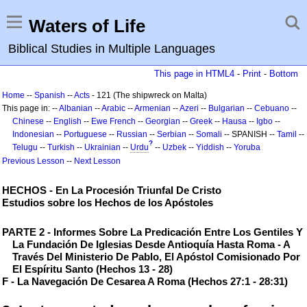
Waters of Life
Biblical Studies in Multiple Languages
This page in HTML4
-
Print
-
Bottom
Home
--
Spanish
--
Acts
- 121 (The shipwreck on Malta)
This page in: --
Albanian
--
Arabic
--
Armenian
--
Azeri
--
Bulgarian
--
Cebuano
--
Chinese
--
English
--
Ewe
French
--
Georgian
--
Greek
--
Hausa
--
Igbo
--
Indonesian
--
Portuguese
--
Russian
--
Serbian
--
Somali
-- SPANISH --
Tamil
--
?
Telugu
--
Turkish
--
Ukrainian
--
Urdu
--
Uzbek
--
Yiddish
--
Yoruba
Previous Lesson
--
Next Lesson
HECHOS - En La Procesión Triunfal De Cristo
Estudios sobre los Hechos de los Apóstoles
PARTE 2 - Informes Sobre La Predicación Entre Los Gentiles Y
La Fundación De Iglesias Desde Antioquía Hasta Roma - A
Través Del Ministerio De Pablo, El Apóstol Comisionado Por
El Espíritu Santo (Hechos 13 - 28)
F - La Navegación De Cesarea A Roma (Hechos 27:1 - 28:31)