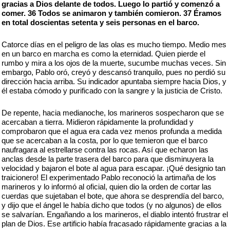
gracias a Dios delante de todos. Luego lo partió y comenzó a
comer. 36 Todos se animaron y también comieron. 37 Éramos
en total doscientas setenta y seis personas en el barco.
Catorce días en el peligro de las olas es mucho tiempo. Medio mes
en un barco en marcha es como la eternidad. Quien pierde el
rumbo y mira a los ojos de la muerte, sucumbe muchas veces. Sin
embargo, Pablo oró, creyó y descansó tranquilo, pues no perdió su
dirección hacia arriba. Su indicador apuntaba siempre hacia Dios, y
él estaba cómodo y purificado con la sangre y la justicia de Cristo.
De repente, hacia medianoche, los marineros sospecharon que se
acercaban a tierra. Midieron rápidamente la profundidad y
comprobaron que el agua era cada vez menos profunda a medida
que se acercaban a la costa, por lo que temieron que el barco
naufragara al estrellarse contra las rocas. Así que echaron las
anclas desde la parte trasera del barco para que disminuyera la
velocidad y bajaron el bote al agua para escapar. ¡Qué designio tan
traicionero! El experimentado Pablo reconoció la artimaña de los
marineros y lo informó al oficial, quien dio la orden de cortar las
cuerdas que sujetaban el bote, que ahora se desprendía del barco,
y dijo que el ángel le había dicho que todos (y no algunos) de ellos
se salvarían. Engañando a los marineros, el diablo intentó frustrar el
plan de Dios. Ese artificio había fracasado rápidamente gracias a la