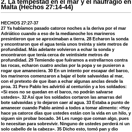
2. La tempestad en el mar y el naufragio en
Malta (Hechos 27:14-44)
HECHOS 27:27-37
27 Ya habíamos pasado catorce noches a la deriva por el mar
Adriático cuando a eso de la medianoche los marineros
presintieron que se aproximaban a tierra. 28 Echaron la sonda
y encontraron que el agua tenía unos treinta y siete metros de
profundidad. Más adelante volvieron a echar la sonda y
encontraron que tenía cerca de veintisiete metros de
profundidad. 29 Temiendo que fuéramos a estrellarnos contra
las rocas, echaron cuatro anclas por la popa y se pusieron a
rogar que amaneciera. 30 En un intento por escapar del barco,
los marineros comenzaron a bajar el bote salvavidas al mar,
con el pretexto de que iban a echar algunas anclas desde la
proa. 31 Pero Pablo les advirtió al centurión y a los soldados:
«Si esos no se quedan en el barco, no podrán salvarse
ustedes». 32 Así que los soldados cortaron las amarras del
bote salvavidas y lo dejaron caer al agua. 33 Estaba a punto de
amanecer cuando Pablo animó a todos a tomar alimento: «Hoy
hace ya catorce días que ustedes están con la vida en un hilo, y
siguen sin probar bocado. 34 Les ruego que coman algo, pues
lo necesitan para sobrevivir. Ninguno de ustedes perderá ni un
solo cabello de la cabeza». 35 Dicho esto, tomó pan y dio