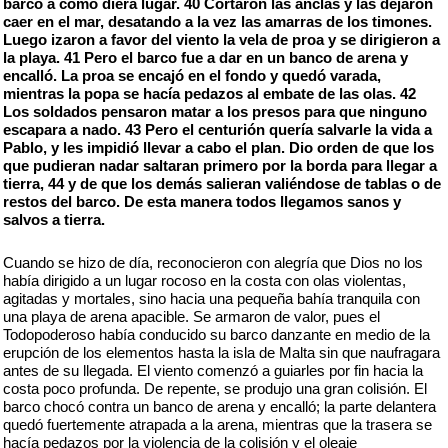
barco a como diera lugar. 40 Cortaron las anclas y las dejaron
caer en el mar, desatando a la vez las amarras de los timones.
Luego izaron a favor del viento la vela de proa y se dirigieron a
la playa. 41 Pero el barco fue a dar en un banco de arena y
encalló. La proa se encajó en el fondo y quedó varada,
mientras la popa se hacía pedazos al embate de las olas. 42
Los soldados pensaron matar a los presos para que ninguno
escapara a nado. 43 Pero el centurión quería salvarle la vida a
Pablo, y les impidió llevar a cabo el plan. Dio orden de que los
que pudieran nadar saltaran primero por la borda para llegar a
tierra, 44 y de que los demás salieran valiéndose de tablas o de
restos del barco. De esta manera todos llegamos sanos y
salvos a tierra.
Cuando se hizo de día, reconocieron con alegría que Dios no los
había dirigido a un lugar rocoso en la costa con olas violentas,
agitadas y mortales, sino hacia una pequeña bahía tranquila con
una playa de arena apacible. Se armaron de valor, pues el
Todopoderoso había conducido su barco danzante en medio de la
erupción de los elementos hasta la isla de Malta sin que naufragara
antes de su llegada. El viento comenzó a guiarles por fin hacia la
costa poco profunda. De repente, se produjo una gran colisión. El
barco chocó contra un banco de arena y encalló; la parte delantera
quedó fuertemente atrapada a la arena, mientras que la trasera se
hacía pedazos por la violencia de la colisión y el oleaje