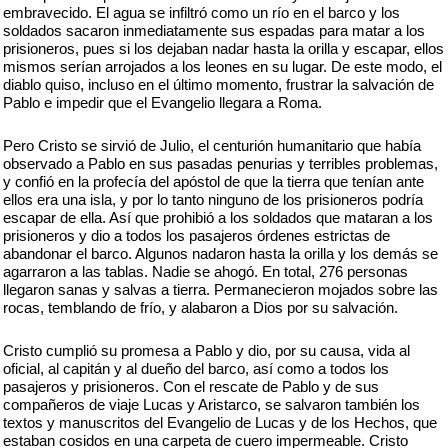
embravecido. El agua se infiltró como un río en el barco y los
soldados sacaron inmediatamente sus espadas para matar a los
prisioneros, pues si los dejaban nadar hasta la orilla y escapar, ellos
mismos serían arrojados a los leones en su lugar. De este modo, el
diablo quiso, incluso en el último momento, frustrar la salvación de
Pablo e impedir que el Evangelio llegara a Roma.
Pero Cristo se sirvió de Julio, el centurión humanitario que había
observado a Pablo en sus pasadas penurias y terribles problemas,
y confió en la profecía del apóstol de que la tierra que tenían ante
ellos era una isla, y por lo tanto ninguno de los prisioneros podría
escapar de ella. Así que prohibió a los soldados que mataran a los
prisioneros y dio a todos los pasajeros órdenes estrictas de
abandonar el barco. Algunos nadaron hasta la orilla y los demás se
agarraron a las tablas. Nadie se ahogó. En total, 276 personas
llegaron sanas y salvas a tierra. Permanecieron mojados sobre las
rocas, temblando de frío, y alabaron a Dios por su salvación.
Cristo cumplió su promesa a Pablo y dio, por su causa, vida al
oficial, al capitán y al dueño del barco, así como a todos los
pasajeros y prisioneros. Con el rescate de Pablo y de sus
compañeros de viaje Lucas y Aristarco, se salvaron también los
textos y manuscritos del Evangelio de Lucas y de los Hechos, que
estaban cosidos en una carpeta de cuero impermeable. Cristo