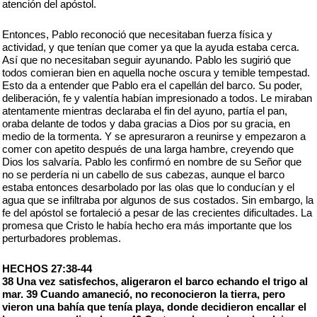
atención del apóstol.
Entonces, Pablo reconoció que necesitaban fuerza física y
actividad, y que tenían que comer ya que la ayuda estaba cerca.
Así que no necesitaban seguir ayunando. Pablo les sugirió que
todos comieran bien en aquella noche oscura y temible tempestad.
Esto da a entender que Pablo era el capellán del barco. Su poder,
deliberación, fe y valentía habían impresionado a todos. Le miraban
atentamente mientras declaraba el fin del ayuno, partía el pan,
oraba delante de todos y daba gracias a Dios por su gracia, en
medio de la tormenta. Y se apresuraron a reunirse y empezaron a
comer con apetito después de una larga hambre, creyendo que
Dios los salvaría. Pablo les confirmó en nombre de su Señor que
no se perdería ni un cabello de sus cabezas, aunque el barco
estaba entonces desarbolado por las olas que lo conducían y el
agua que se infiltraba por algunos de sus costados. Sin embargo, la
fe del apóstol se fortaleció a pesar de las crecientes dificultades. La
promesa que Cristo le había hecho era más importante que los
perturbadores problemas.
HECHOS 27:38-44
38 Una vez satisfechos, aligeraron el barco echando el trigo al
mar. 39 Cuando amaneció, no reconocieron la tierra, pero
vieron una bahía que tenía playa, donde decidieron encallar el