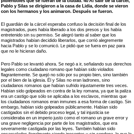
pidiéndoles que se fueran de la ciudad. 40 Al salir de la cárcel,
Pablo y Silas se dirigieron a la casa de Lidia, donde se vieron
con los hermanos y los animaron. Después se fueron.
El guardián de la cárcel esperaba confuso la decisión final de los
magistrados, pues había liberado a los dos presos y los había
entretenido sin su permiso. Se alegró tanto al saber que los
magistrados habían decidido liberarlos, que corrió alegremente
hacia Pablo y se lo comunicó. Le pidió que se fuera en paz para
que no le hicieran daño.
Pero Pablo se levantó ahora. Se negó a ir, señalando sus derechos
legales como ciudadano romano que habían sido violados
flagrantemente. Se quejó no sólo por su propio bien, sino también
por el bien de la iglesia. Él y Silas no eran ladrones, sino
ciudadanos romanos que habían sufrido injustamente tres veces.
Habían sido golpeados en contra de la ley romana, ya que la paliza
era un castigo que sólo se aplicaba a los esclavos, mientras que
los ciudadanos romanos eran inmunes a esa forma de castigo. Sin
embargo, habían sido golpeados públicamente. Habían sido
castigados sin el debido proceso legal, y tal injusticia se
consideraba en un imperio justo como el romano un grave error y
una grave negligencia por parte de los magistrados, que era
severamente castigada por las leyes. También habían sido
encarcelados ilegalmente siendo inocentes y sin condena, lo que le