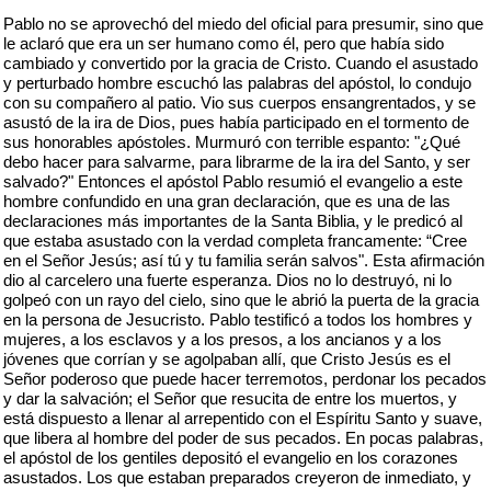
Pablo no se aprovechó del miedo del oficial para presumir, sino que
le aclaró que era un ser humano como él, pero que había sido
cambiado y convertido por la gracia de Cristo. Cuando el asustado
y perturbado hombre escuchó las palabras del apóstol, lo condujo
con su compañero al patio. Vio sus cuerpos ensangrentados, y se
asustó de la ira de Dios, pues había participado en el tormento de
sus honorables apóstoles. Murmuró con terrible espanto: "¿Qué
debo hacer para salvarme, para librarme de la ira del Santo, y ser
salvado?" Entonces el apóstol Pablo resumió el evangelio a este
hombre confundido en una gran declaración, que es una de las
declaraciones más importantes de la Santa Biblia, y le predicó al
que estaba asustado con la verdad completa francamente: “Cree
en el Señor Jesús; así tú y tu familia serán salvos". Esta afirmación
dio al carcelero una fuerte esperanza. Dios no lo destruyó, ni lo
golpeó con un rayo del cielo, sino que le abrió la puerta de la gracia
en la persona de Jesucristo. Pablo testificó a todos los hombres y
mujeres, a los esclavos y a los presos, a los ancianos y a los
jóvenes que corrían y se agolpaban allí, que Cristo Jesús es el
Señor poderoso que puede hacer terremotos, perdonar los pecados
y dar la salvación; el Señor que resucita de entre los muertos, y
está dispuesto a llenar al arrepentido con el Espíritu Santo y suave,
que libera al hombre del poder de sus pecados. En pocas palabras,
el apóstol de los gentiles depositó el evangelio en los corazones
asustados. Los que estaban preparados creyeron de inmediato, y