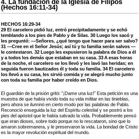
4. La fundación de la Iglesia de Filipos
(Hechos 16:11-34)
HECHOS 16:29-34
29 El carcelero pidió luz, entró precipitadamente y se echó
temblando a los pies de Pablo y de Silas. 30 Luego los sacó y
les preguntó: —Señores, ¿qué tengo que hacer para ser salvo?
31 —Cree en el Señor Jesús; así tú y tu familia serán salvos —
le contestaron. 32 Luego les expusieron la palabra de Dios a él
y a todos los demás que estaban en su casa. 33 A esas horas
de la noche, el carcelero se los llevó y les lavó las heridas; en
seguida fueron bautizados él y toda su familia. 34 El carcelero
los llevó a su casa, les sirvió comida y se alegró mucho junto
con toda su familia por haber creído en Dios.
El guardián de la prisión gritó: "¡Dame una luz!" Esta petición es una
muestra de que había vivido toda su vida militar en las tinieblas,
pero ahora se iluminó en cierto modo por las palabras de Pablo.
Reconoció enseguida la luz del Espíritu celestial y se postró a los
pies del apóstol que le había salvado la vida. Probablemente pensó
que eran dioses, sobre todo porque no lo rescataron, sino que lo
amaron sobremanera, y le preservaron la vida. La bondad de Cristo
es la mayor revolución espiritual del mundo.