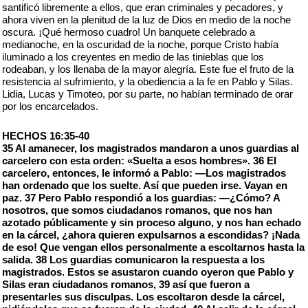
santificó libremente a ellos, que eran criminales y pecadores, y
ahora viven en la plenitud de la luz de Dios en medio de la noche
oscura. ¡Qué hermoso cuadro! Un banquete celebrado a
medianoche, en la oscuridad de la noche, porque Cristo había
iluminado a los creyentes en medio de las tinieblas que los
rodeaban, y los llenaba de la mayor alegría. Este fue el fruto de la
resistencia al sufrimiento, y la obediencia a la fe en Pablo y Silas.
Lidia, Lucas y Timoteo, por su parte, no habían terminado de orar
por los encarcelados.
HECHOS 16:35-40
35 Al amanecer, los magistrados mandaron a unos guardias al
carcelero con esta orden: «Suelta a esos hombres». 36 El
carcelero, entonces, le informó a Pablo: —Los magistrados
han ordenado que los suelte. Así que pueden irse. Vayan en
paz. 37 Pero Pablo respondió a los guardias: —¿Cómo? A
nosotros, que somos ciudadanos romanos, que nos han
azotado públicamente y sin proceso alguno, y nos han echado
en la cárcel, ¿ahora quieren expulsarnos a escondidas? ¡Nada
de eso! Que vengan ellos personalmente a escoltarnos hasta la
salida. 38 Los guardias comunicaron la respuesta a los
magistrados. Estos se asustaron cuando oyeron que Pablo y
Silas eran ciudadanos romanos, 39 así que fueron a
presentarles sus disculpas. Los escoltaron desde la cárcel,