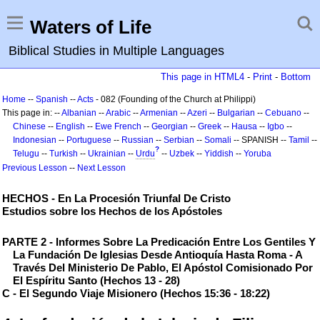
Waters of Life
Biblical Studies in Multiple Languages
This page in HTML4
-
Print
-
Bottom
Home
--
Spanish
--
Acts
- 082 (Founding of the Church at Philippi)
This page in: --
Albanian
--
Arabic
--
Armenian
--
Azeri
--
Bulgarian
--
Cebuano
--
Chinese
--
English
--
Ewe
French
--
Georgian
--
Greek
--
Hausa
--
Igbo
--
Indonesian
--
Portuguese
--
Russian
--
Serbian
--
Somali
-- SPANISH --
Tamil
--
?
Telugu
--
Turkish
--
Ukrainian
--
Urdu
--
Uzbek
--
Yiddish
--
Yoruba
Previous Lesson
--
Next Lesson
HECHOS - En La Procesión Triunfal De Cristo
Estudios sobre los Hechos de los Apóstoles
PARTE 2 - Informes Sobre La Predicación Entre Los Gentiles Y
La Fundación De Iglesias Desde Antioquía Hasta Roma - A
Través Del Ministerio De Pablo, El Apóstol Comisionado Por
El Espíritu Santo (Hechos 13 - 28)
C - El Segundo Viaje Misionero (Hechos 15:36 - 18:22)