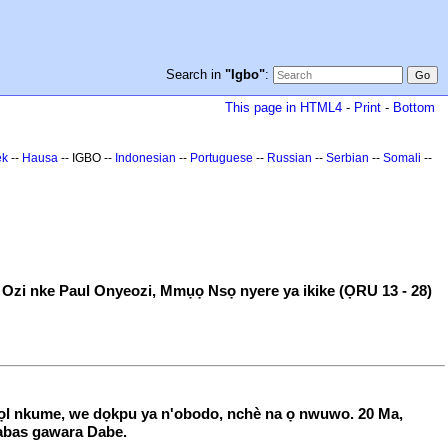
Search in
"Igbo"
:
This page in HTML4
-
Print
-
Bottom
ek
--
Hausa
-- IGBO --
Indonesian
--
Portuguese
--
Russian
--
Serbian
--
Somali
--
zi nke Paul Onyeozi, Mmụọ Nsọ nyere ya ikike (ỌRU 13 - 28)
 Pọl nkume, we dọkpu ya n'obodo, nchè na ọ nwuwo. 20 Ma,
nabas gawara Dabe.