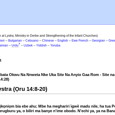
 at Lystra; Ministry in Derbe and Strengthening of the Infant Churches)
zeri
--
Bulgarian
--
Cebuano
--
Chinese
--
English
--
Ewe
French
--
Georgian
--
Gre
?
ainian
--
Urdu
--
Uzbek
--
Yiddish
--
Yoruba
t
ata Okwu Na Nnweta Nke Uka Site Na Anyio Gaa Rom - Site na O
14:28)
stra (Ọru 14:8-20)
 Aịkọniọm bia ebe ahu; Mbe ha meghariri ìgwè madu nile, ha tua
rugburu ya, o biliri ma banye n'ime obodo. N'echi ya, ya na Ba