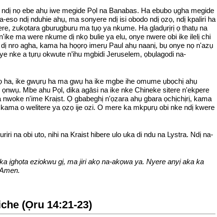
uo ndị nọ ebe ahụ iwe megide Pọl na Banabas. Ha ebubo ụgha megide
eso ndị nduhie ahụ, ma sonyere ndị isi obodo ndị ọzọ, ndị kpaliri ha
e, zukọtara gburugburu ma tụọ ya nkume. Ha gladụrịrị ọ thatụ na
ke ma were nkume dị nkọ bulie ya elu, onye nwere obi ike ilelị chi
 dị nro agha, kama ha họọrọ imerụ Paul ahụ naanị, bụ onye nọ n'azụ
ye nke a tụrụ okwute n’ihu mgbidi Jeruselem, ọbụlagodi na-
ụlọ ha, ike gwụrụ ha ma gwụ ha ike mgbe ihe omume ụbọchị ahụ
 ọnwụ. Mbe ahu Pọl, dika agāsi na ike nke Chineke sitere n'ekpere
nwoke n'ime Kraịst. Ọ gbabeghị n'ọzara ahụ gbara ọchịchịrị, kama
, kama o welitere ya ọzọ ije ozi. O mere ka mkpụrụ obi nke ndị kwere
i na obi uto, nihi na Kraist hibere ulo uka di ndu na Lystra. Ndị na-
aka ịghọta eziokwu gị, ma jiri akọ na-akọwa ya. Nyere anyị aka ka
. Amen.
iche (Ọru 14:21-23)