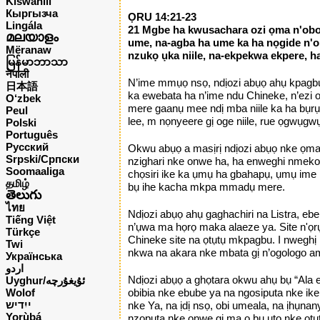
Kiswahili
Кыргызча
ỌRU 14:21-23
Lingála
21 Mgbe ha kwusachara ozi ọma n'obod
മലയാളം
ume, na-agba ha ume ka ha nọgide n'o
Mëranaw
nzukọ ụka niile, na-ekpekwa ekpere, 
မြန်မာဘာသာ
नेपाली
N’ime mmụọ nsọ, ndịozi abụọ ahụ kpagbu
日本語
ka ewebata ha n’ime ndu Chineke, n’ezi o
O‘zbek
mere gaanụ mee ndị mba niile ka ha bụrụ
Peul
lee, m nọnyeere gị oge niile, rue ọgwụgw
Polski
Português
Русский
Okwu abụọ a masịrị ndịozi abụọ nke ọma:
Srpski/Српски
nzighari nke onwe ha, ha enweghi nmeko h
Soomaaliga
chọsiri ike ka ụmụ ha gbahapụ, ụmụ ime 
தமிழ்
bụ ihe kacha mkpa mmadụ mere.
తెలుగు
ไทย
Ndịozi abụọ ahụ gaghachiri na Listra, eb
Tiếng Việt
n’ụwa ma họrọ maka alaeze ya. Site n'ọrụ
Türkçe
Chineke site na ọtụtụ mkpagbu. I nweghị 
Twi
nkwa na akara nke mbata gị n’ogologo a
Українська
اردو
Ndịozi abụọ a ghọtara okwu ahụ bụ “Ala e
Uyghur/ئۇيغۇرچه
Wolof
obibia nke ebube ya na ngosiputa nke ik
ייִדיש
nke Ya, na ịdị nsọ, obi umeala, na ịhụna
Yorùbá
nzọpụta nke onwe gị ma ọ bụ uto nke ọtụ