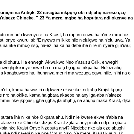
koniọm na Antiọk, 22 na-agba mkpụrụ obi ndị ahụ na-eso ụzọ
'alaeze Chineke. ” 23 Ya mere, mgbe ha họpụtara ndị okenye na
tutu mmadu kwenyere na Kraist, ha rapuru onwu ha n’ime mmehie
t, onye kwuru, sị: “E nyewo m ikike nile n'eluigwe na n'elu ụwa. Ya
na nke mmụọ nsọ, na-ezi ha ka ha debe ihe niile m nyere gị n'iwu;
a ha dị ọhụrụ. Ha enweghi Akwukwo Nso n'asusu Grik, enweghi
enweghị ike inye onwe ha nri ma ọ bụ igbo mkpa ha. Ndịozi ahụ
a kpagbuworo ha. Ihụnanya meriri ma wezuga egwu niile, n'ihi na ọ
n’otu, kama ha wusiri ndị kwere ekwe ike, ndị ahụ Kraịst kpọrọ
re nrọ na okike, kama ha gbara akaebe na anyị ga-aba n’alaeze
miri nke ịkpọasị, ịgha ụgha, ịta ahụhụ, na ahụhụ maka Kraịst, dịka
pụtara ìhè n'ike nke Ọkpara ahụ. Ndi nile kwere ekwe n’abia na
alaeze nke Chineke. Jizọs Kraịst zụtara anyị maka ndị otu ọbara
ọbịbịa nke Kraịst Onye Nzọpụta anyị? Njedebe nke ala eze abụghị
 nke ndị na-ebi n'ike nke Mmụọ Nsọ. Ya mere, Kraist kwuru si: