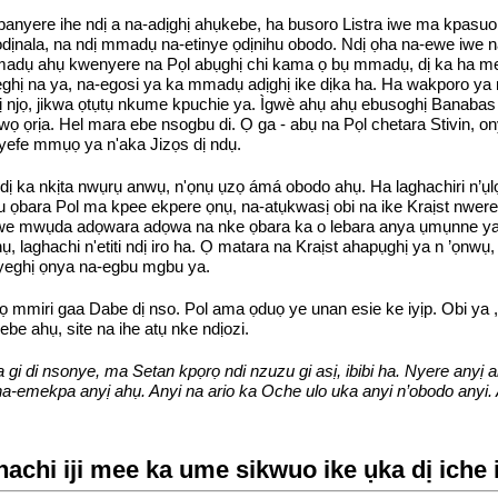
 banyere ihe ndị a na-adịghị ahụkebe, ha busoro Listra iwe ma kpas
ọdịnala, na ndị mmadụ na-etinye ọdịnihu obodo. Ndị ọha na-ewe iwe na-
madụ ahụ kwenyere na Pọl abụghị chi kama ọ bụ mmadụ, dị ka ha mer
ị na ya, na-egosi ya ka mmadụ adịghị ike dịka ha. Ha wakporo ya n'i
dị njọ, jikwa ọtụtụ nkume kpuchie ya. Ìgwè ahụ ahụ ebusoghị Banabas
ọ ọrịa. Hel mara ebe nsogbu di. Ọ ga - abụ na Pọl chetara Stivin, on
yefe mmụọ ya n'aka Jizọs dị ndụ.
ị ka nkịta nwụrụ anwụ, n'ọnụ ụzọ ámá obodo ahụ. Ha laghachiri n’
 ọbara Pol ma kpee ekpere ọnụ, na-atụkwasị obi na ike Kraịst nwere
 uwe mwụda adọwara adọwa na nke ọbara ka o lebara anya ụmụnne ya 
, laghachi n'etiti ndị iro ha. Ọ matara na Kraịst ahapụghị ya n ’ọnwụ
yeghị ọnya na-egbu mgbu ya.
mmiri gaa Dabe dị nso. Pol ama ọduọ ye unan esie ke iyịp. Obi ya ,urir
be ahụ, site na ihe atụ nke ndịozi.
 gi di nsonye, ma Setan kpọrọ ndi nzuzu gi asị, ibibi ha. Nyere anyị 
ị na-emekpa anyị ahụ. Anyi na ario ka Oche ulo uka anyi n’obodo anyi
hachi iji mee ka ume sikwuo ike ụka dị iche 