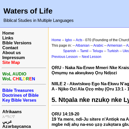
Waters of Life
Biblical Studies in Multiple Languages
Home
Links
Home
--
Igbo
--
Acts
- 070 (Founding of the Church
Bible Versions
This page in: --
Albanian
--
Arabic
--
Armenian
--
A
Contact
Spanish
--
Tamil
--
Telugu
--
Turkish
--
Ukr
About us
Previous Lesson
--
Next Lesson
Impressum
Site Map
ỌRU - Naka Na-Enwe Mmeri Nke Krais
Ọmụmụ na akwụkwọ Ọrụ Ndịozi
WoL AUDIO
WoL
CH
I
L
D
R
E
N
NIILE 2 - Akwtskwọ Ego Na-Ekwu N'agb
A - Njiko Ozi Ala Ọzọ mbụ (Ọru 13:1 - 
Bible Treasures
Doctrines of Bible
5. Ntọala nke nzukọ nke Ly
Key Bible Verses
Afrikaans
ỌRU 14:19-20
አማርኛ
19 Ya mere, ndi-Ju sitere n'Antiọk na
عربي
mgbe ndị ahụ na-eso ụzọ zukọtara gbu
Azərbaycanca