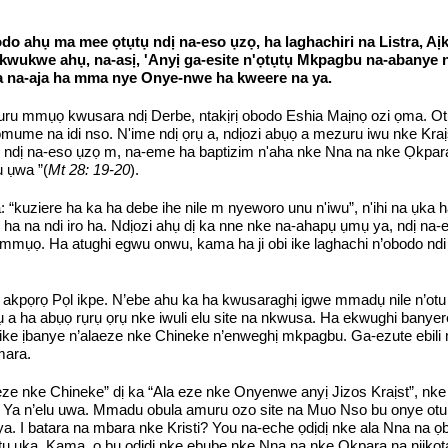
o ahụ ma mee ọtụtụ ndị na-eso ụzọ, ha laghachiri na Listra, Aị
kwukwe ahụ, na-asị, 'Anyị ga-esite n'ọtụtụ Mkpagbu na-abanye n
ha na-aja ha mma nye Onye-nwe ha kweere na ya.
ru mmụọ kwusara ndị Derbe, ntakịrị obodo Eshia Maịnọ ozi ọma. O
mume na idi nso. N'ime ndị ọrụ a, ndịozi abụọ a mezuru iwu nke Kraịs
 ndị na-eso ụzọ m, na-eme ha baptizim n'aha nke Nna na nke Ọkpara 
ụ ụwa ”(
Mt 28: 19-20
).
 “kuziere ha ka ha debe ihe nile m nyeworo unu n'iwu”, n'ihi na ụk
a na ndi iro ha. Ndịozi ahụ dị ka nne nke na-ahapụ ụmụ ya, ndị na-
mmụọ. Ha atughi egwu onwu, kama ha ji obi ike laghachi n’obodo ndi 
e akpọrọ Pọl ikpe. N’ebe ahu ka ha kwusaraghị igwe mmadụ nile n’otu 
 a ha abụọ rụrụ ọrụ nke iwuli elu site na nkwusa. Ha ekwughi banye
ike ịbanye n’alaeze nke Chineke n’enweghị mkpagbu. Ga-ezute ebili m
mara.
ze nke Chineke” dị ka “Ala eze nke Onyenwe anyị Jizos Kraịst”, nke 
e Ya n’elu uwa. Mmadu obula amuru ozo site na Muo Nso bu onye otu 
nya. I batara na mbara nke Kristi? You na-eche ọdịdị nke ala Nna na 
tụ ụka. Kama, ọ bụ ọdịdị nke ebube nke Nna na nke Ọkpara na njikọta