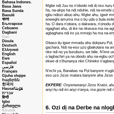
Bahasa Indones.
Mgbe ndị Juu nọ n'obodo ndị dị nso nụrụ
Basa Jawa
ha, na-akpọ ha ndị nduhie, ndị na-emebi 
Basa Sunda
igbu ndịozi abụọ ahụ. Mgbe ahụ, ìgwè m
Baoulé
বাংলা
enweghị amuma ma ọ bụ ụda ọ bụla esitegh
Български
ha. Ọ dara n'ọbara, ọ dakwara, n'ọnọdụ 
Cebuano
ngagharị ahụ, dị ike na nkwusa ma na-agw
Dagbani
agbaghara ndị iro ya mmejọ ha ma na-en
Dan
Dioula
Gbaso ịtụ igwe mmadụ ahụ dọkpụrụ Pọl, d
Deutsch
gachara. Ndị na-eso ụzọ gbakọtara na aru
Ελληνικά
nke ndi nọ ya buruburu, we bilie. N'ime
English
ọ laghachiri ya na obodo ahụ na-egbu ọchụ
Ewe
ekwe dị n'ịhụnanya nke Chineke n'agban
Español
فارسی
N'echi ya, Banabas na Pọl banyere n'ụgbọ 
Français
eso ụzọ Jizọs matara banyere aha Jizọs e
Gjuha shqipe
հայերեն
한국어
EKPERE
: Onyenweanyi Jizos Kraist, aha
Hausa/هَوُسَا
anyị hụ ndị iro anyị n'anya, ma gọzie nd
עברית
हिन्दी
Igbo
ქართული
6. Ozi dị na Derbe na nlọg
Kirundi