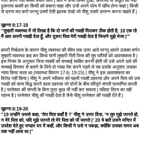
नाश करने नहीं बल्की बचाने आये | आप ने कभी किसी दुखी, अपराधी या अछूत को नहीं
ठुकराया बल्की हर किसी को बचाना चाहा और उन्हें अपने प्रेम में खींच लेना चाहा | किसी
से घ्रणा मत करो परन्तु उसमें ऐसी झलक देखो जो यीशु उसमें उत्पन्न करना चाहते हैं |
यूहन्ना 8:17-18
“तुम्हारी व्यवस्था में भी लिखा है कि दो जनों की गवाही मिलकर ठीक होती है; 18 एक तो
मैं आप अपनी गवाही देता हूँ, और दूसरा पिता मेरी गवाही देता है जिसने मुझे भेजा |’”
हमारी निर्बलता के कारण यीशु व्यवस्था की सीमा तक उतर आये परन्तु आपने उसका वर्णन
तुम्हारी व्यवस्था कह कर किया यानी तुम्हारी रीती जिस की तुम पापियों को आवयश्कता है |
इस नियम के अनुसार जिस व्यक्ती को सच्चाई साबित करनी होती थी उसे अपने दावे की
सच्चाई विस्तार से बताने के लिये दो गवाह पेश करने पड़ते थे तब उसके अनुसार उसका
न्याय किया जाता था (व्यवस्था विवरण 17:6; 19:15) | यीशु ने इस आवयश्कता का
विरोध नहीं किया | यीशु ने अपने स्वीकार को पहली गवाही ठहराया और अपने पिता को उस
गवाही को सत्य सिद्ध करने वाला ठहराया जो दोनों के बीच परिपूर्ण संगती प्रमाणित करती
है | परमेश्वर की संगती के बिना पुत्र कुछ भी नहीं कर सकता | पवित्र त्रिय का यही
रहस्य है | परमेश्वर यीशु की गवाही देता है जैसे यीशु परमेश्वर की गवाही देते हैं |
यूहन्ना 8:19-20
“19 उन्होंने उससे कहा, ‘तेरा पिता कहाँ है ?’ यीशु ने उत्तर दिया, ‘न तुम मुझे जानते हो,
न मेरे पिता को, यदि मुझे जानते तो मेरे पिता को भी जानते |’ 20 ये बातें उसने मन्दिर में
उपदेश देते हुए भण्डार घर में कहीं, और किसी ने उसे न पकड़ा, क्योंकि उसका समय अब
तक नहीं आया था |”