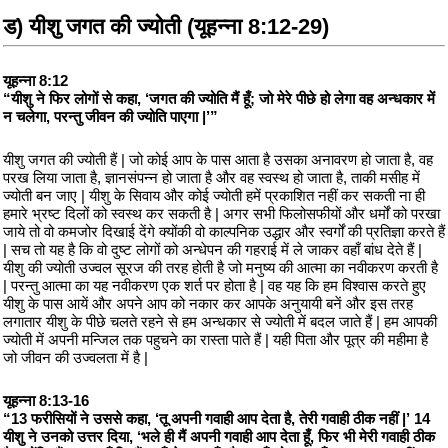
ड) यीशु जगत की ज्योती (यूहन्ना 8:12-29)
यूहन्ना 8:12
“यीशु ने फिर लोगों से कहा, ‘जगत की ज्योति मैं हूँ; जो मेरे पीछे हो लेगा वह अन्धकार में
न चलेगा, परन्तु जीवन की ज्योति पाएगा |’”
यीशु जगत की ज्योती हैं | जो कोई आप के पास आता है उसका अनावरण हो जाता है, वह
परख लिया जाता है, ज्ञानसंपन्न हो जाता है और वह स्वस्थ हो जाता है, ताकी मसीह में
ज्योती बन जाए | यीशु के सिवाय और कोई ज्योती हमें प्रकाशित नहीं कर सकती ना ही
हमारे भ्रष्ट दिलों को स्वस्थ कर सकती है | अगर सभी फिलोसफीयों और धर्मों को परखा
जाये तो वो कमजोर दिखाई देंगे क्योंकी वो काल्पनिक उद्धार और स्वर्गों की प्रतिज्ञा करते हैं
| सच तो यह है कि वो दुष्ट लोगों को अन्धेपन की गहराई में ले जाकर वहाँ बांध देते हैं |
यीशु की ज्योती उज्वल सूरज की तरह होती है जो मनुष्य की आत्मा का नवीकरण करती है
| परन्तु आत्मा का यह नवीकरण एक शर्त पर होता है | वह यह कि हम विश्वास करते हुए
यीशु के पास आयें और अपने आप को नकार कर आपके अनुयायी बनें और इस तरह
लगातार यीशु के पीछे चलते रहने से हम अन्धकार से ज्योती में बदल जाते हैं | हम आपकी
ज्योती में अपनी मन्जिल तक पहुचने का रास्ता पाते हैं | यही पिता और पूत्र की महीमा है
जो जीवन की उज्वलता में है |
यूहन्ना 8:13-16
“13 फरीसियों ने उससे कहा, ‘तू अपनी गवाही आप देता है, तेरी गवाही ठीक नहीं |’ 14
यीशु ने उनको उत्तर दिया, ‘भले ही मैं अपनी गवाही आप देता हूँ, फिर भी मेरी गवाही ठीक