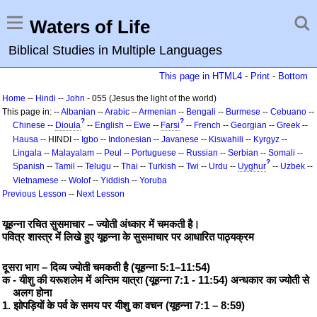
Waters of Life
Biblical Studies in Multiple Languages
This page in HTML4
-
Print
-
Bottom
Home
--
Hindi
--
John
- 055 (Jesus the light of the world)
This page in: --
Albanian
--
Arabic
--
Armenian
--
Bengali
--
Burmese
--
Cebuano
--
?
?
Chinese
--
Dioula
--
English
--
Ewe
--
Farsi
--
French
--
Georgian
--
Greek
--
Hausa
-- HINDI --
Igbo
--
Indonesian
--
Javanese
--
Kiswahili
--
Kyrgyz
--
Lingala
--
Malayalam
--
Peul
--
Portuguese
--
Russian
--
Serbian
--
Somali
--
?
Spanish
--
Tamil
--
Telugu
--
Thai
--
Turkish
--
Twi
--
Urdu
--
Uyghur
--
Uzbek
--
Vietnamese
--
Wolof
--
Yiddish
--
Yoruba
Previous Lesson
--
Next Lesson
यूहन्ना रचित सुसमाचार – ज्योती अंध्कार में चमकती है।
पवित्र शास्त्र में लिखे हुए यूहन्ना के सुसमाचार पर आधारित पाठ्यक्रम
दूसरा भाग – दिव्य ज्योती चमकती है (यूहन्ना 5:1–11:54)
क - यीशु की यरूशलेम में अन्तिम यात्रा (यूहन्ना 7:1 - 11:54) अन्धकार का ज्योती से
अलग होना
1. झोपड़ियों के पर्व के समय पर यीशु का वचन (यूहन्ना 7:1 – 8:59)