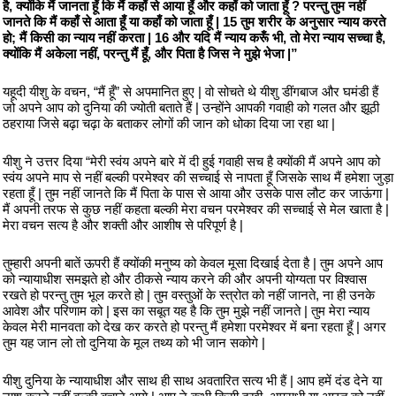
है, क्योंकि मैं जानता हूँ कि मैं कहाँ से आया हूँ और कहाँ को जाता हूँ ? परन्तु तुम नहीं
जानते कि मैं कहाँ से आता हूँ या कहाँ को जाता हूँ | 15 तुम शरीर के अनुसार न्याय करते
हो; मैं किसी का न्याय नहीं करता | 16 और यदि मैं न्याय करूँ भी, तो मेरा न्याय सच्चा है,
क्योंकि मैं अकेला नहीं, परन्तु मैं हूँ, और पिता है जिस ने मुझे भेजा |”
यहूदी यीशु के वचन, “मैं हूँ” से अपमानित हुए | वो सोचते थे यीशु डींगबाज और घमंडी हैं
जो अपने आप को दुनिया की ज्योती बताते हैं | उन्होंने आपकी गवाही को गलत और झूठी
ठहराया जिसे बढ़ा चढ़ा के बताकर लोगों की जान को धोका दिया जा रहा था |
यीशु ने उत्तर दिया “मेरी स्वंय अपने बारे में दी हुई गवाही सच है क्योंकी मैं अपने आप को
स्वंय अपने माप से नहीं बल्की परमेश्वर की सच्चाई से नापता हूँ जिसके साथ मैं हमेशा जुड़ा
रहता हूँ | तुम नहीं जानते कि मैं पिता के पास से आया और उसके पास लौट कर जाऊंगा |
मैं अपनी तरफ से कुछ नहीं कहता बल्की मेरा वचन परमेश्वर की सच्चाई से मेल खाता है |
मेरा वचन सत्य है और शक्ती और आशीष से परिपूर्ण है |
तुम्हारी अपनी बातें ऊपरी हैं क्योंकी मनुष्य को केवल मूसा दिखाई देता है | तुम अपने आप
को न्यायाधीश समझते हो और ठीकसे न्याय करने की और अपनी योग्यता पर विश्वास
रखते हो परन्तु तुम भूल करते हो | तुम वस्तुओं के स्त्रोत को नहीं जानते, ना ही उनके
आवेश और परिणाम को | इस का सबूत यह है कि तुम मुझे नहीं जानते | तुम मेरा न्याय
केवल मेरी मानवता को देख कर करते हो परन्तु मैं हमेशा परमेश्वर में बना रहता हूँ | अगर
तुम यह जान लो तो दुनिया के मूल तथ्य को भी जान सकोगे |
यीशु दुनिया के न्यायाधीश और साथ ही साथ अवतारित सत्य भी हैं | आप हमें दंड देने या