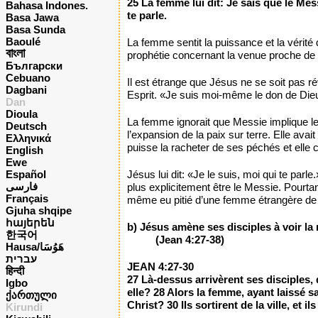
25 La femme lui dit: Je sais que le Mes
Bahasa Indones.
te parle.
Basa Jawa
Basa Sunda
Baoulé
La femme sentit la puissance et la vérité 
বাংলা
prophétie concernant la venue proche de Ch
Български
Cebuano
Il est étrange que Jésus ne se soit pas ré
Dagbani
Esprit. «Je suis moi-même le don de Dieu 
Dan
Dioula
La femme ignorait que Messie implique le R
Deutsch
l’expansion de la paix sur terre. Elle ava
Ελληνικά
puisse la racheter de ses péchés et elle cr
English
Ewe
Español
Jésus lui dit: «Je le suis, moi qui te pa
فارسی
plus explicitement être le Messie. Pourtan
Français
même eu pitié d’une femme étrangère de S
Gjuha shqipe
հայերեն
b) Jésus amène ses disciples à voir l
한국어
(Jean 4:27-38)
Hausa/هَوُسَا
עברית
JEAN 4:27-30
हिन्दी
27 Là-dessus arrivèrent ses disciples,
Igbo
elle? 28 Alors la femme, ayant laissé sa
ქართული
Christ? 30 Ils sortirent de la ville, et ils
Kirundi