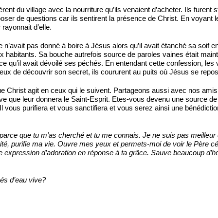
ivèrent du village avec la nourriture qu’ils venaient d’acheter. Ils fur
oser de questions car ils sentirent la présence de Christ. En voyant 
rayonnait d’elle.
’avait pas donné à boire à Jésus alors qu’il avait étanché sa soif en 
aux habitants. Sa bouche autrefois source de paroles vaines était main
 qu’il avait dévoilé ses péchés. En entendant cette confession, les vi
ux de découvrir son secret, ils coururent au puits où Jésus se repos
e Christ agit en ceux qui le suivent. Partageons aussi avec nos amis 
 vive que leur donnera le Saint-Esprit. Etes-vous devenu une source d
l vous purifiera et vous sanctifiera et vous serez ainsi une bénédicti
 parce que tu m’as cherché et tu me connais. Je ne suis pas meill
rité, purifie ma vie. Ouvre mes yeux et permets-moi de voir le Père c
 expression d’adoration en réponse à ta grâce. Sauve beaucoup d’homme
és d’eau vive?