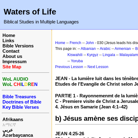
Waters of Life
Biblical Studies in Multiple Languages
Home
Links
Home
--
French
--
John
- 030 (Jesus leads his dis
Bible Versions
This page in: --
Albanian
--
Arabic
--
Armenian
--
B
Contact
Kiswahili
--
Kyrgyz
--
Lingala
--
Malayalam
About us
Impressum
--
Yoruba
Site Map
Previous Lesson
--
Next Lesson
JEAN - La lumière luit dans les ténèbr
WoL AUDIO
Etudes de l'Evangile de Christ selon J
WoL
CH
I
L
D
R
E
N
PARTIE 1 - Rayonnemenmt de la lumière
Bible Treasures
C - Premiere visite de Christ a Jerusal
Doctrines of Bible
4. Jésus en Samarie (Jean 4:1–42)
Key Bible Verses
b) Jésus amène ses discip
Afrikaans
አማርኛ
عربي
JEAN 4:25-26
Azərbaycanca