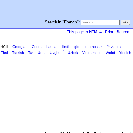
Search in
"French"
:
This page in HTML4
-
Print
-
Bottom
ENCH --
Georgian
--
Greek
--
Hausa
--
Hindi
--
Igbo
--
Indonesian
--
Javanese
--
?
-
Thai
--
Turkish
--
Twi
--
Urdu
--
Uyghur
--
Uzbek
--
Vietnamese
--
Wolof
--
Yiddish