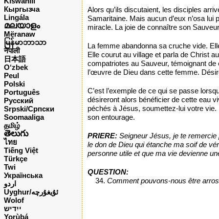
Kiswahili
Кыргызча
Alors qu’ils discutaient, les disciples arr
Lingála
Samaritaine. Mais aucun d’eux n’osa lui p
മലയാളം
miracle. La joie de connaître son Sauveur 
Mëranaw
မြန်မာဘာသာ
La femme abandonna sa cruche vide. Elle n
नेपाली
Elle courut au village et parla de Christ 
日本語
compatriotes au Sauveur, témoignant de ce
O‘zbek
l’œuvre de Dieu dans cette femme. Désire
Peul
Polski
C’est l’exemple de ce qui se passe lorsqu
Português
désireront alors bénéficier de cette eau
Русский
péchés à Jésus, soumettez-lui votre vie. I
Srpski/Српски
Soomaaliga
son entourage.
தமிழ்
తెలుగు
PRIERE:
Seigneur Jésus, je te remercie
ไทย
le don de Dieu qui étanche ma soif de vé
Tiếng Việt
personne utile et que ma vie devienne une
Türkçe
Twi
QUESTION:
Українська
Comment pouvons-nous être arros
اردو
Uyghur/ئۇيغۇرچه
Wolof
ייִדיש
Yorùbá