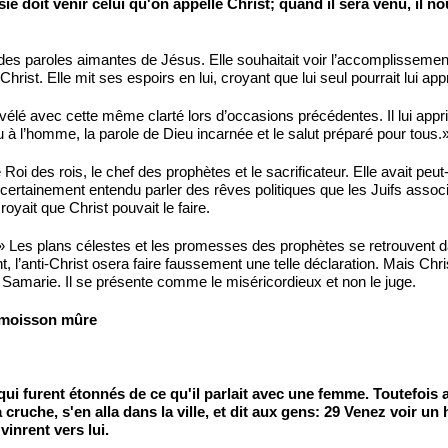
sie doit venir celui qu'on appelle Christ; quand il sera venu, il n
des paroles aimantes de Jésus. Elle souhaitait voir l’accomplissement 
rist. Elle mit ses espoirs en lui, croyant que lui seul pourrait lui app
vélé avec cette même clarté lors d’occasions précédentes. Il lui apprit 
à l’homme, la parole de Dieu incarnée et le salut préparé pour tous.
oi des rois, le chef des prophètes et le sacrificateur. Elle avait peut-
it certainement entendu parler des rêves politiques que les Juifs assoc
oyait que Christ pouvait le faire.
rle.» Les plans célestes et les promesses des prophètes se retrouvent
t, l’anti-Christ osera faire faussement une telle déclaration. Mais Chr
amarie. Il se présente comme le miséricordieux et non le juge.
a moisson mûre
 qui furent étonnés de ce qu'il parlait avec une femme. Toutefoi
 cruche, s'en alla dans la ville, et dit aux gens: 29 Venez voir un 
 vinrent vers lui.