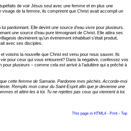
ent stupéfaits de voir Jésus seul avec une femme et en plus une
le visage de la femme, ils comprirent que Christ avait accompli un
lui pardonnant. Elle devint une source d’eau vivre pour plusieurs.
tenant une source d’eau pure témoignant de Christ. Elle attira ses
llageois devinèrent qu’un événement inhabituel s’était produit,
ait avec ses disciples.
et voisins la nouvelle que Christ est venu pour nous sauver. Ils
e vie pour ceux qui vous entourent? Dans la négative, confessez vos
on pour plusieurs – comme cela est arrivé à l’adultère qui a prêché à
eur que cette femme de Samarie. Pardonne mes péchés. Accorde-moi
éleste. Remplis mon cœur du Saint-Esprit afin que je devienne une
s et attire-les à toi. Tu ne rejettes pas ceux qui viennent à toi.
This page in HTML4
-
Print
-
Top