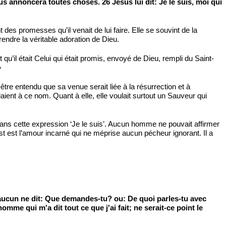
ous annoncera toutes choses. 26 Jésus lui dit: Je le suis, moi qui
des promesses qu’il venait de lui faire. Elle se souvint de la
rendre la véritable adoration de Dieu.
qu’il était Celui qui était promis, envoyé de Dieu, rempli du Saint-
»
être entendu que sa venue serait liée à la résurrection et à
iaient à ce nom. Quant à elle, elle voulait surtout un Sauveur qui
 dans cette expression ‘Je le suis’. Aucun homme ne pouvait affirmer
ist est l’amour incarné qui ne méprise aucun pécheur ignorant. Il a
s aucun ne dit: Que demandes-tu? ou: De quoi parles-tu avec
homme qui m'a dit tout ce que j'ai fait; ne serait-ce point le