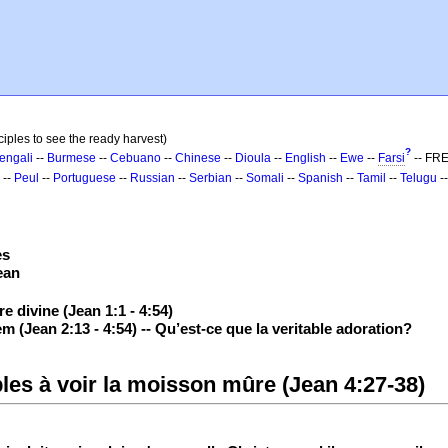
ciples to see the ready harvest)
?
engali
--
Burmese
--
Cebuano
--
Chinese
--
Dioula
--
English
--
Ewe
--
Farsi
-- FR
--
Peul
--
Portuguese
--
Russian
--
Serbian
--
Somali
--
Spanish
--
Tamil
--
Telugu
-
es
ean
 divine (Jean 1:1 - 4:54)
em (Jean 2:13 - 4:54) -- Qu’est-ce que la veritable adoration?
les à voir la moisson mûre (Jean 4:27-38)