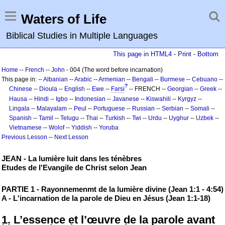
Waters of Life
Biblical Studies in Multiple Languages
This page in HTML4
-
Print
-
Bottom
Home
--
French
--
John
- 004 (The word before incarnation)
This page in: --
Albanian
--
Arabic
--
Armenian
--
Bengali
--
Burmese
--
Cebuano
--
?
Chinese
--
Dioula
--
English
--
Ewe
--
Farsi
-- FRENCH --
Georgian
--
Greek
--
Hausa
--
Hindi
--
Igbo
--
Indonesian
--
Javanese
--
Kiswahili
--
Kyrgyz
--
Lingala
--
Malayalam
--
Peul
--
Portuguese
--
Russian
--
Serbian
--
Somali
--
Spanish
--
Tamil
--
Telugu
--
Thai
--
Turkish
--
Twi
--
Urdu
--
Uyghur
--
Uzbek
--
Vietnamese
--
Wolof
--
Yiddish
--
Yoruba
Previous Lesson
--
Next Lesson
JEAN - La lumière luit dans les ténèbres
Etudes de l'Evangile de Christ selon Jean
PARTIE 1 - Rayonnemenmt de la lumière divine (Jean 1:1 - 4:54)
A - L'incarnation de la parole de Dieu en Jésus (Jean 1:1-18)
1. L’essence et l’œuvre de la parole avant