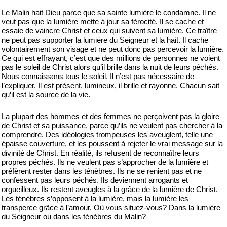
Le Malin hait Dieu parce que sa sainte lumière le condamne. Il ne
veut pas que la lumière mette à jour sa férocité. Il se cache et
essaie de vaincre Christ et ceux qui suivent sa lumière. Ce traître
ne peut pas supporter la lumière du Seigneur et la hait. Il cache
volontairement son visage et ne peut donc pas percevoir la lumière.
Ce qui est effrayant, c’est que des millions de personnes ne voient
pas le soleil de Christ alors qu’il brille dans la nuit de leurs péchés.
Nous connaissons tous le soleil. Il n’est pas nécessaire de
l’expliquer. Il est présent, lumineux, il brille et rayonne. Chacun sait
qu’il est la source de la vie.
La plupart des hommes et des femmes ne perçoivent pas la gloire
de Christ et sa puissance, parce qu’ils ne veulent pas chercher à la
comprendre. Des idéologies trompeuses les aveuglent, telle une
épaisse couverture, et les poussent à rejeter le vrai message sur la
divinité de Christ. En réalité, ils refusent de reconnaître leurs
propres péchés. Ils ne veulent pas s’approcher de la lumière et
préfèrent rester dans les ténèbres. Ils ne se renient pas et ne
confessent pas leurs péchés. Ils deviennent arrogants et
orgueilleux. Ils restent aveugles à la grâce de la lumière de Christ.
Les ténèbres s’opposent à la lumière, mais la lumière les
transperce grâce à l’amour. Où vous situez-vous? Dans la lumière
du Seigneur ou dans les ténèbres du Malin?