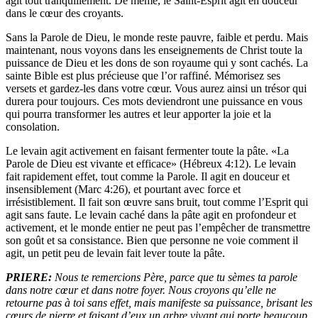
agit tout tranquillement. De même, le Saint-Esprit agit en douceur
dans le cœur des croyants.
Sans la Parole de Dieu, le monde reste pauvre, faible et perdu. Mais
maintenant, nous voyons dans les enseignements de Christ toute la
puissance de Dieu et les dons de son royaume qui y sont cachés. La
sainte Bible est plus précieuse que l’or raffiné. Mémorisez ses
versets et gardez-les dans votre cœur. Vous aurez ainsi un trésor qui
durera pour toujours. Ces mots deviendront une puissance en vous
qui pourra transformer les autres et leur apporter la joie et la
consolation.
Le levain agit activement en faisant fermenter toute la pâte. «La
Parole de Dieu est vivante et efficace» (Hébreux 4:12). Le levain
fait rapidement effet, tout comme la Parole. Il agit en douceur et
insensiblement (Marc 4:26), et pourtant avec force et
irrésistiblement. Il fait son œuvre sans bruit, tout comme l’Esprit qui
agit sans faute. Le levain caché dans la pâte agit en profondeur et
activement, et le monde entier ne peut pas l’empêcher de transmettre
son goût et sa consistance. Bien que personne ne voie comment il
agit, un petit peu de levain fait lever toute la pâte.
PRIERE:
Nous te remercions Père, parce que tu sèmes ta parole
dans notre cœur et dans notre foyer. Nous croyons qu’elle ne
retourne pas à toi sans effet, mais manifeste sa puissance, brisant les
cœurs de pierre et faisant d’eux un arbre vivant qui porte beaucoup