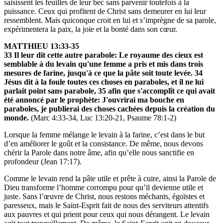
saisissent les feuilles de leur bec sans parvenir toutefois à la
puissance. Ceux qui profitent de Christ sans demeurer en lui leur
ressemblent. Mais quiconque croit en lui et s’imprègne de sa parole,
expérimentera la paix, la joie et la bonté dans son cœur.
MATTHIEU 13:33-35
33 Il leur dit cette autre parabole: Le royaume des cieux est
semblable à du levain qu'une femme a pris et mis dans trois
mesures de farine, jusqu'à ce que la pâte soit toute levée. 34
Jésus dit à la foule toutes ces choses en paraboles, et il ne lui
parlait point sans parabole, 35 afin que s'accomplît ce qui avait
été annoncé par le prophète: J'ouvrirai ma bouche en
paraboles, je publierai des choses cachées depuis la création du
monde.
(Marc 4:33-34, Luc 13:20-21, Psaume 78:1-2)
Lorsque la femme mélange le levain à la farine, c’est dans le but
d’en améliorer le goût et la consistance. De même, nous devons
chérir la Parole dans notre âme, afin qu’elle nous sanctifie en
profondeur (Jean 17:17).
Comme le levain rend la pâte utile et prête à cuire, ainsi la Parole de
Dieu transforme l’homme corrompu pour qu’il devienne utile et
juste. Sans l’œuvre de Christ, nous restons méchants, égoïstes et
paresseux, mais le Saint-Esprit fait de nous des serviteurs attentifs
aux pauvres et qui prient pour ceux qui nous dérangent. Le levain