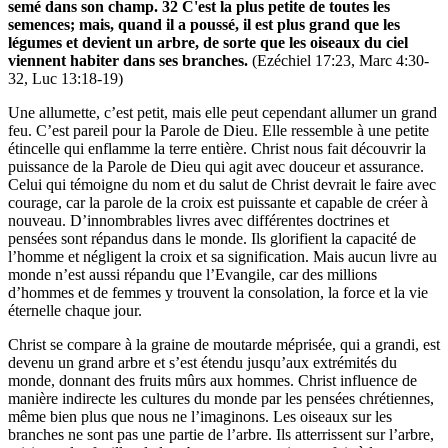
semé dans son champ. 32 C'est la plus petite de toutes les
semences; mais, quand il a poussé, il est plus grand que les
légumes et devient un arbre, de sorte que les oiseaux du ciel
viennent habiter dans ses branches.
(Ezéchiel 17:23, Marc 4:30-
32, Luc 13:18-19)
Une allumette, c’est petit, mais elle peut cependant allumer un grand
feu. C’est pareil pour la Parole de Dieu. Elle ressemble à une petite
étincelle qui enflamme la terre entière. Christ nous fait découvrir la
puissance de la Parole de Dieu qui agit avec douceur et assurance.
Celui qui témoigne du nom et du salut de Christ devrait le faire avec
courage, car la parole de la croix est puissante et capable de créer à
nouveau. D’innombrables livres avec différentes doctrines et
pensées sont répandus dans le monde. Ils glorifient la capacité de
l’homme et négligent la croix et sa signification. Mais aucun livre au
monde n’est aussi répandu que l’Evangile, car des millions
d’hommes et de femmes y trouvent la consolation, la force et la vie
éternelle chaque jour.
Christ se compare à la graine de moutarde méprisée, qui a grandi, est
devenu un grand arbre et s’est étendu jusqu’aux extrémités du
monde, donnant des fruits mûrs aux hommes. Christ influence de
manière indirecte les cultures du monde par les pensées chrétiennes,
même bien plus que nous ne l’imaginons. Les oiseaux sur les
branches ne sont pas une partie de l’arbre. Ils atterrissent sur l’arbre,