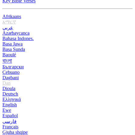
Key Bible Verses
Afrikaans
አማርኛ
عربي
Azərbaycanca
Bahasa Indones.
Basa Jawa
Basa Sunda
Baoulé
বাংলা
Български
Cebuano
Dagbani
Dan
Dioula
Deutsch
Ελληνικά
English
Ewe
Español
فارسی
Français
Gjuha shqipe