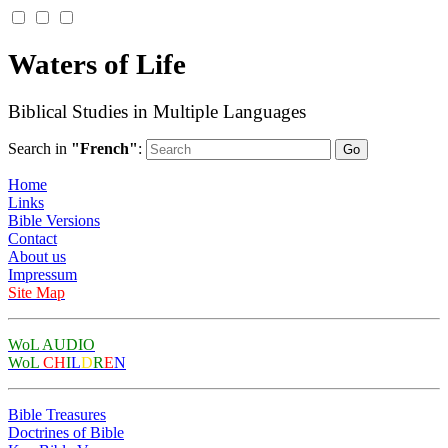
Waters of Life
Biblical Studies in Multiple Languages
Search in
"French"
:
Home
Links
Bible Versions
Contact
About us
Impressum
Site Map
WoL AUDIO
WoL
CH
I
L
D
R
E
N
Bible Treasures
Doctrines of Bible