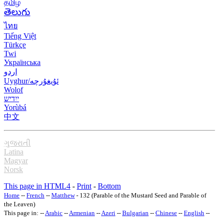
தமிழ்
తెలుగు
ไทย
Tiếng Việt
Türkçe
Twi
Українська
اردو
Uyghur/ئۇيغۇرچه
Wolof
ייִדיש
Yorùbá
中文
ગુજરાતી
Latina
Magyar
Norsk
This page in HTML4
-
Print
-
Bottom
Home
--
French
--
Matthew
- 132 (Parable of the Mustard Seed and Parable of
the Leaven)
This page in: --
Arabic
--
Armenian
--
Azeri
--
Bulgarian
--
Chinese
--
English
--