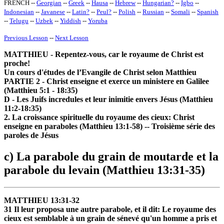
FRENCH --
Georgian
--
Greek
--
Hausa
--
Hebrew
--
Hungarian
?
--
Igbo
--
Indonesian
--
Javanese
--
Latin
?
--
Peul
?
--
Polish
--
Russian
--
Somali
--
Spanish
--
Telugu
--
Uzbek
--
Yiddish
--
Yoruba
Previous Lesson
--
Next Lesson
MATTHIEU - Repentez-vous, car le royaume de Christ est
proche!
Un cours d'études de l’Evangile de Christ selon Matthieu
PARTIE 2 - Christ enseigne et exerce un ministere en Galilee
(Matthieu 5:1 - 18:35)
D - Les Juifs incredules et leur inimitie envers Jésus (Matthieu
11:2-18:35)
2. La croissance spirituelle du royaume des cieux: Christ
enseigne en paraboles (Matthieu 13:1-58) -- Troisième série des
paroles de Jésus
c) La parabole du grain de moutarde et la
parabole du levain (Matthieu 13:31-35)
MATTHIEU 13:31-32
31 Il leur proposa une autre parabole, et il dit: Le royaume des
cieux est semblable à un grain de sénevé qu'un homme a pris et