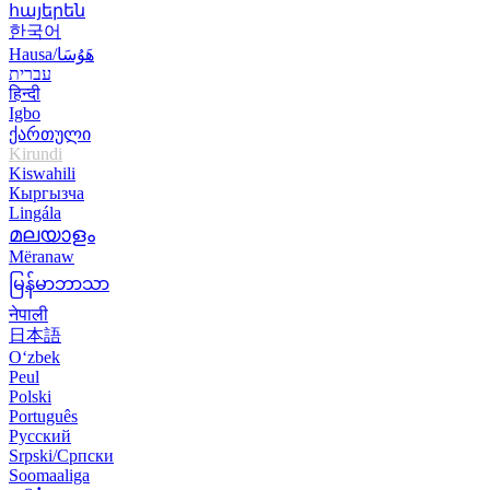
հայերեն
한국어
Hausa/هَوُسَا
עברית
हिन्दी
Igbo
ქართული
Kirundi
Kiswahili
Кыргызча
Lingála
മലയാളം
Mëranaw
မြန်မာဘာသာ
नेपाली
日本語
O‘zbek
Peul
Polski
Português
Русский
Srpski/Српски
Soomaaliga