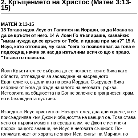
2. Кръщението на Христос (Матей 3:13-
15)
МАТЕЙ 3:13-15
13 Тогава идва Исус от Галилея на Иордан, за да Иоана за
да се кръсти от него. 14 А Иоан Го възпираше, казвайки:
"имам нужда да се кръстя от Тебе, и идваш при мен?" 15 А
Исус, като отговори, му каза: "сега го позволяват, за това е
подходящ начин за нас да изпълним всичко що е право.
"Тогава го позволи.
Йоан Кръстител се събраха да се покаете, които бяха като
области, отглеждани за засаждане на насрещното
Евангелието, в долината на река Йордан. Съкрушен бяха
избрани от Бога да бъде началото на неговата църква.
Историята на общността на Бог не започне в грандиозен храм,
но в безлюдната пустиня.
Изведнъж Исус пристига от Назарет след два дни ходене, и се
присъединява към Джон и общността на каещия се. Това става
ясно от първия момент на срещата им, че Джон е истински
пророк, защото знаеше, че Исус в неговата същност. По-
голямата част от хората не знаят Иса, синът на Мариам, но