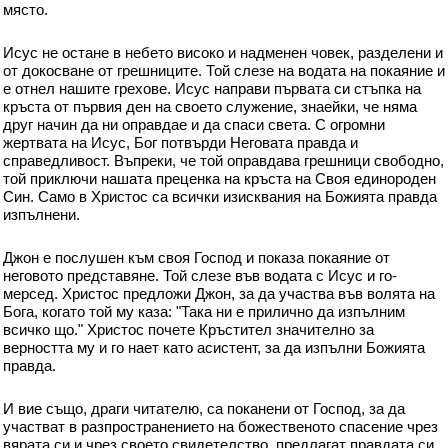
място.
Исус не остане в небето високо и надменен човек, разделени и
от докосване от грешниците. Той слезе на водата на покаяние и
е отнел нашите грехове. Исус направи първата си стъпка на
кръста от първия ден на своето служение, знаейки, че няма
друг начин да ни оправдае и да спаси света. С огромни
жертвата на Исус, Бог потвърди Неговата правда и
справедливост. Въпреки, че той оправдава грешници свободно,
той приключи нашата преценка на кръста на Своя единороден
Син. Само в Христос са всички изисквания на Божията правда
изпълнени.
Джон е послушен към своя Господ и показа покаяние от
неговото представяне. Той слезе във водата с Исус и го-
мерсед. Христос предложи Джон, за да участва във волята на
Бога, когато той му каза: "Така ни е прилично да изпълним
всичко що." Христос почете Кръстител значително за
верността му и го нает като асистент, за да изпълни Божията
правда.
И вие също, драги читателю, са поканени от Господ, за да
участват в разпространението на божественото спасение чрез
вярата си и чрез своето свидетелство, предлагат правдата си