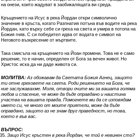
на онези, които жадуват в заобикалящата ви среда.
Кръщението на Исус в река Йордан откри символично
значение в кръста, когато Разпнатия потъна във водите на река
Йордан, като върху себе си греха на света и умира в потопа на
Божия гняв. С си победител идва от водата е символ на
Неговото възкресение от мъртвите.
Така смисъла на кръщението на Йоан промени. Това не е само
решение, то е начин, определен от Бога за вечен живот. Но
Христос иска да ни даде живота си.
МОЛИТВА:
Аз обожавам да Светата Божия Агнец, защото
ти отне греховете на света. Роди решението на Бога, че
ние заслужавахме. Моля, отвори очите ми за вашата голяма
любов и спасение, че може да бъде оправдано и наистина
участва на вашата правда. Помогнете ми да се изповядам
името си, че много от моите приятели, може да бъде
оправдано, защото аз не знам друг праведност, но това,
което е във вас.
ВЪПРОС:
Защо Исус кръстен в река Йордан, че той е невинен сто?