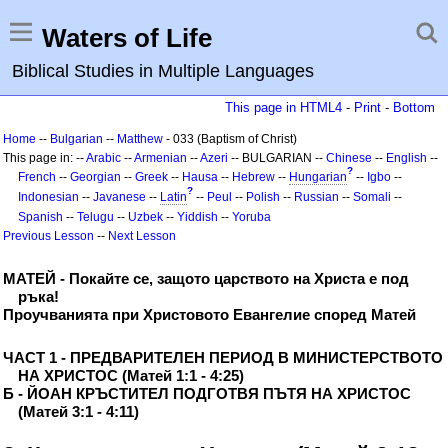
Waters of Life
Biblical Studies in Multiple Languages
This page in HTML4
-
Print
-
Bottom
Home
--
Bulgarian
--
Matthew
- 033 (Baptism of Christ)
This page in: --
Arabic
--
Armenian
--
Azeri
-- BULGARIAN --
Chinese
--
English
--
?
French
--
Georgian
--
Greek
--
Hausa
--
Hebrew
--
Hungarian
--
Igbo
--
?
Indonesian
--
Javanese
--
Latin
--
Peul
--
Polish
--
Russian
--
Somali
--
Spanish
--
Telugu
--
Uzbek
--
Yiddish
--
Yoruba
Previous Lesson
--
Next Lesson
МАТЕЙ - Покайте се, защото царството на Христа е под
ръка!
Проучванията при Христовото Евангелие според Матей
ЧАСТ 1 - ПРЕДВАРИТЕЛЕН ПЕРИОД В МИНИСТЕРСТВОТО
НА ХРИСТОС (Матей 1:1 - 4:25)
Б - ЙОАН КРЪСТИТЕЛ ПОДГОТВЯ ПЪТЯ НА ХРИСТОС
(Матей 3:1 - 4:11)