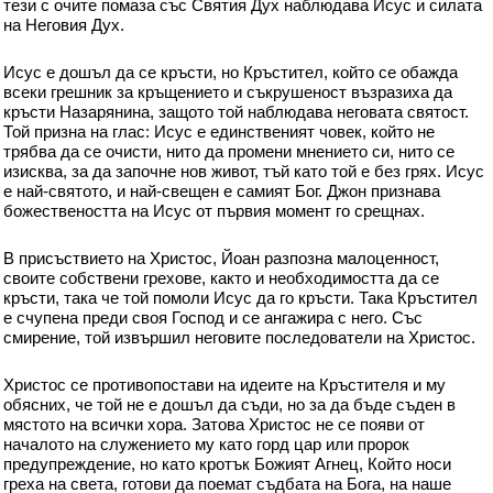
тези с очите помаза със Святия Дух наблюдава Исус и силата
на Неговия Дух.
Исус е дошъл да се кръсти, но Кръстител, който се обажда
всеки грешник за кръщението и съкрушеност възразиха да
кръсти Назарянина, защото той наблюдава неговата святост.
Той призна на глас: Исус е единственият човек, който не
трябва да се очисти, нито да промени мнението си, нито се
изисква, за да започне нов живот, тъй като той е без грях. Исус
е най-святото, и най-свещен е самият Бог. Джон признава
божествеността на Исус от първия момент го срещнах.
В присъствието на Христос, Йоан разпозна малоценност,
своите собствени грехове, както и необходимостта да се
кръсти, така че той помоли Исус да го кръсти. Така Кръстител
е счупена преди своя Господ и се ангажира с него. Със
смирение, той извършил неговите последователи на Христос.
Христос се противопостави на идеите на Кръстителя и му
обясних, че той не е дошъл да съди, но за да бъде съден в
мястото на всички хора. Затова Христос не се появи от
началото на служението му като горд цар или пророк
предупреждение, но като кротък Божият Агнец, Който носи
греха на света, готови да поемат съдбата на Бога, на наше