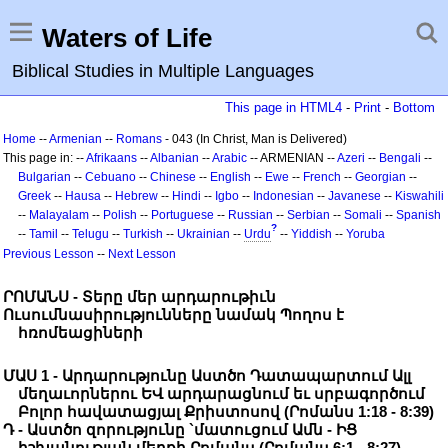
Waters of Life
Biblical Studies in Multiple Languages
This page in HTML4
-
Print
-
Bottom
Home
--
Armenian
--
Romans
- 043 (In Christ, Man is Delivered)
This page in: --
Afrikaans
--
Albanian
--
Arabic
-- ARMENIAN --
Azeri
--
Bengali
--
Bulgarian
--
Cebuano
--
Chinese
--
English
--
Ewe
--
French
--
Georgian
--
Greek
--
Hausa
--
Hebrew
--
Hindi
--
Igbo
--
Indonesian
--
Javanese
--
Kiswahili
--
Malayalam
--
Polish
--
Portuguese
--
Russian
--
Serbian
--
Somali
--
Spanish
?
--
Tamil
--
Telugu
--
Turkish
--
Ukrainian
--
Urdu
--
Yiddish
--
Yoruba
Previous Lesson
--
Next Lesson
ՐՈՄԱՆՍ - Տերը մեր արդարութիւն
Ուսումնասիրությունները նամակ Պողոս է
հռոմեացիների
ՄԱՍ 1 - Արդարությունը Աստծո Դատապարտում Ալլ
մեղաւորներու ԵՎ արդարացնում եւ սրբագործում
Բոլոր հավատացյալ Քրիստոսով (Րոմանս 1:18 - 8:39)
Դ - Աստծո զորությունը `մատուցում Ամն - ԻՑ
իշխանության մեղքի Րոմանս (Րոմանս 6:1 - 8:27)