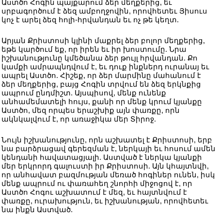
Աստծո Հոգին պայքարում ձեր մեղքերից, եւ
սրբագործում է ձեզ ամբողջովին, որովհետեւ Յիսուս
կոչ է արել ձեզ հոլի-հրվանդան եւ ոչ թե կեղտ.
Արյան Քրիստոսի կլինի մաքրել ձեր բոլոր մեղքերից,
եթե կարծում եք, որ իրեն եւ իր խոստումը. Նրա
իշխանությունը կմեծանա ձեր թույլ հրվանդան. Քո
կամքի ամրապնդվում է, եւ դուք ինքներդ ուրանայ եւ
ապրել Աստծո. Հիշեք, որ ձեր մարմինը մահանում է
ձեր մեղքերից, բայց Հոգին տրվում են ձեզ երկնքից
ապրում ընդմիշտ. Այսպիսով, մենք ունենք
անհամեմատելի հույս, քանի որ մենք կրում կյանքը
Աստծո, մեզ որպես երաշխիք այն փառքը, որն
ակնկալվում է, որ առաջիկա մեր Տիրոջ.
Նույն իշխանությունը, որն աշխատել է Քրիստոսի, երբ
նա բարձրացավ գերեզման է, ներկայի եւ հոսում ամեն
կենդանի հավատացյալի. Աստված է ներկա կյանքի
մեր երկրորդ գալուստի իր Քրիստոսի. Այն կհայտնվի,
որ անհավատ բազմության մեռած հոգիներ ունեն, իսկ
մենք ապրում ու փառահեղ շնորհի միջոցով է, որ
Աստծո Հոգու աշխատում է մեզ, եւ հայտնվում է
փառքը, ուրախություն, եւ իշխանության, որովհետեւ
նա ինքն Աստված.