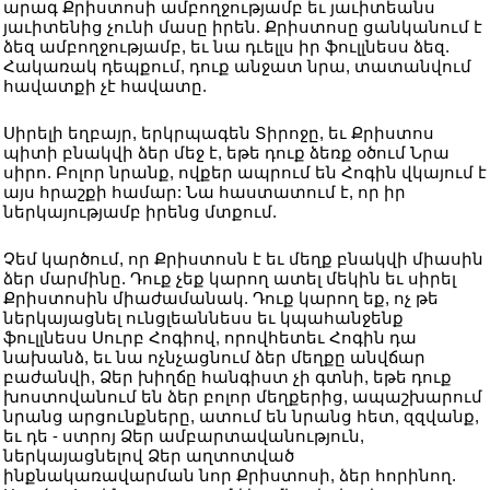
արագ Քրիստոսի ամբողջությամբ եւ յաւիտեանս
յաւիտենից չունի մասը իրեն. Քրիստոսը ցանկանում է
ձեզ ամբողջությամբ, եւ նա դւելլս իր ֆուլլնեսս ձեզ.
Հակառակ դեպքում, դուք անջատ նրա, տատանվում
հավատքի չէ հավատը.
Սիրելի եղբայր, երկրպագեն Տիրոջը, եւ Քրիստոս
պիտի բնակվի ձեր մեջ է, եթե դուք ձեռք օծում Նրա
սիրո. Բոլոր նրանք, ովքեր ապրում են Հոգին վկայում է
այս հրաշքի համար: Նա հաստատում է, որ իր
ներկայությամբ իրենց մտքում.
Չեմ կարծում, որ Քրիստոսն է եւ մեղք բնակվի միասին
ձեր մարմինը. Դուք չեք կարող ատել մեկին եւ սիրել
Քրիստոսին միաժամանակ. Դուք կարող եք, ոչ թե
ներկայացնել ունցլեաննեսս եւ կպահանջենք
ֆուլլնեսս Սուրբ Հոգիով, որովհետեւ Հոգին դա
նախանձ, եւ նա ոչնչացնում ձեր մեղքը անվճար
բաժանվի, Ձեր խիղճը հանգիստ չի գտնի, եթե դուք
խոստովանում են ձեր բոլոր մեղքերից, ապաշխարում
նրանց արցունքները, ատում են նրանց հետ, զզվանք,
եւ դե - ստրոյ Ձեր ամբարտավանություն,
ներկայացնելով Ձեր աղտոտված
ինքնակառավարման նոր Քրիստոսի, ձեր հորինող.