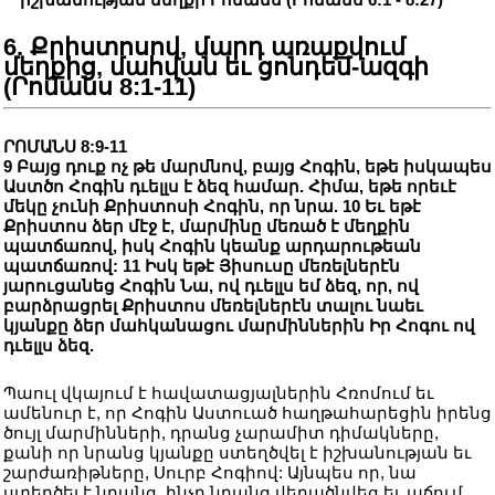
6. Քրիստոսով, մարդ առաքվում
մեղքից, մահվան եւ ցոնդեմ-ազգի
(Րոմանս 8:1-11)
ՐՈՄԱՆՍ 8:9-11
9 Բայց դուք ոչ թե մարմնով, բայց Հոգին, եթե իսկապես
Աստծո Հոգին դւելլս է ձեզ համար. Հիմա, եթե որեւէ
մեկը չունի Քրիստոսի Հոգին, որ նրա. 10 Եւ եթէ
Քրիստոս ձեր մէջ է, մարմինը մեռած է մեղքին
պատճառով, իսկ Հոգին կեանք արդարութեան
պատճառով: 11 Իսկ եթէ Յիսուսը մեռելներէն
յարուցանեց Հոգին Նա, ով դւելլս եմ ձեզ, որ, ով
բարձրացրել Քրիստոս մեռելներէն տալու նաեւ
կյանքը ձեր մահկանացու մարմիններին Իր Հոգու ով
դւելլս ձեզ.
Պաուլ վկայում է հավատացյալներին Հռոմում եւ
ամենուր է, որ Հոգին Աստուած հաղթահարեցին իրենց
ծույլ մարմինների, դրանց չարամիտ դիմակները,
քանի որ նրանց կյանքը ստեղծվել է իշխանության եւ
շարժառիթները, Սուրբ Հոգիով: Այնպես որ, նա
ստեղծել է նրանց, ինչը նրանց վերածնվեց եւ աճում