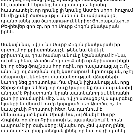
են, պահում է նրանց, հանգստացնել նրանց,
հաստատել է, որ դրանք լի նրանց Աստծո սիրո, հուշում
են մի քանի ծառայություններին, եւ ամրապնդել
դրանք անել այս ծառայություններից: Յուրաքանչյուր
ԲԵ-լիեվեր գոհ էր, որ իր Սուրբ Հոգին բնակարան
իրեն.
Սակայն նա, ով չունի Սուրբ Հոգին բնակարան իր
սրտում որ քրիստոնեայ չէ, թեեւ նա ծնվել է
քրիստոնյա, դրա համար անունը նշանակում է «Նա,
ով օծեց հետ, Աստծո Հոգին»: Քանի որ Քրիստոս ինքն
էր, որ օծեց ֆուլլնեսս հոր ոգին, որ հավատացյալ է. Ոչ
անունը, ոչ ծագման, ոչ էլ կատարում մկրտության, ոչ էլ
վճարումը Եկեղեցու մասնակցության վճարների
կարող ձեզ քրիստոնյա. Դա միայն իշխանության, որը
Տիրոջ դւելլս եմ ձեզ, որ դուք կարող եք դառնալ ակտիվ
անդամ է Քրիստոսին, նրան պատկանող եւ կենդանի
քար իր տաճարին մէջ. Նա, ով չի ստացել: Այս պարգեւը
կյանքի եւ մնում է ուժը կորցրած սեր Աստծո, ոչ մի
կապ չունի Քրիստոսի հետ. Նա դառնում է
մեկուսացած նրան. Միայն նա, ով ծնվել է Սուրբ
Հոգիին, որ մոտ Քրիստոսի եւ պատկանում է իրեն,
ապրում է իր ծախսերը: Այնպես որ, չեմ կարող լինել
անտարբեր, բայց տեղյակ լինել, որ նա, ով չի պահել