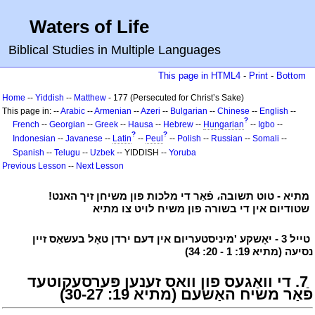
Waters of Life
Biblical Studies in Multiple Languages
This page in HTML4
-
Print
-
Bottom
Home
--
Yiddish
--
Matthew
- 177 (Persecuted for Christ’s Sake)
This page in: --
Arabic
--
Armenian
--
Azeri
--
Bulgarian
--
Chinese
--
English
--
?
French
--
Georgian
--
Greek
--
Hausa
--
Hebrew
--
Hungarian
--
Igbo
--
?
?
Indonesian
--
Javanese
--
Latin
--
Peul
--
Polish
--
Russian
--
Somali
--
Spanish
--
Telugu
--
Uzbek
-- YIDDISH --
Yoruba
Previous Lesson
--
Next Lesson
י
מתיא - טוט תשובה، פֿאַר די מלכות פון משיחן זיך האנט!
י
י
שטודיום אין די בשורה פון משיח לויט צו מתיא
י
י
טייל 3 - יאָשקע 'מיניסטעריום אין דעם ירדן טאָל בעשאַס זיין
נסיעה (מתיא 19: 1 - 20: 34)
י
י
7. די וואַגעס פון וואס זענען פּערסעקוטעד
פֿאַר משיח האַשעם (מתיא 19: 30-27)
י