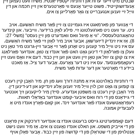
שבטים מיט זייער עדות און רוחניות יקספּיריאַנסיז. משיח וועט נעמען זיין
אַנעדזשוקייטיד، פּשוט טייַער אָנעס ווי פּאַרטנערס אין זיין חכמה און דין
ווייַל זיי זענען אנגעברייט צו גאָר פאָרלייגן צו אים.
י
י
די אָנווער פון פארמאגט איז געמיינט צו זיין פֿאַר משיח האַשעם، אויב
ניט، ער וועט ניט פארגעלטונג זיי. פילע לאָזן ברידער، ווייבער، און קינדער
טהאָוגהטלעססלי، "ווי אַ פויגל וואס וואנדערט פון זייַן נעסט" (משלי 27:
8). אַז איז זינדיק דיזערשאַן. אבער אויב מיר לאָזן זיי פֿאַר משיח האַשעם،
עס איז ניט ווייַל מיר קענען ניט זאָרגן פֿאַר זיי אָבער זיין-גרונט מיר טאָן ניט
וועלן צו פאַרלאָזן די דינען גאָט האט פֿאַר אונדז צו טאָן. אונדזער פאַרלאַנג
איז צו קוקן צו יוזל און טאָן זיין וועט און זען זיין כבוד. דעם איז וואָס וועט זיין
רעקאָמפּענסעד. עס איז ניט דער צאָרעס، אָבער דער ציל، אַז מאכט
ביידע די מאַרטער און דער עדות פֿאַר משיח.
י
י
די רוחניות באַלוינונג איז אַ מתנה דורך וועג פון חן. מיר האָבן קיין רעכט
צו קומען צו גאָט זוכן לוין ווייַל מיר זענען אַלע זינדיקע און דע-דינען דין.
מיר האָבן קיין רעכט צו משפּטן אנדערע، סייַדן מיר לייקענען זיך אונטער
די גיידאַנס פון די רוח וואס איבער-קומט אונדזער באַדאַלי תאוות،
רעפּראָאַטשעס אונדז פֿאַר אונדזער זינד، און קאַם-פאָרץ אונדז מיט אַ
לעבעדיק אמונה.
י
י
דעם קאַמפערטינג גייסט ברענגט אונדז צו אונדזער דורכקוק אין פראָנט
פון די אייביק משפט، און האלט אונדז נאָענט צו אים، אַז מיר וועט נישט
אַנטלויפן פון די שטראַלן פון די קדושה פון זיין כבוד، אָבער פאַלן אויף