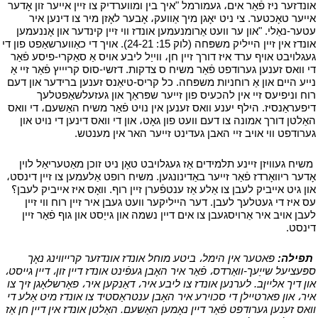
אונדזער ניז פֿאַר אים، געמורמל "איך בין ומווערדיק צו זיין אייער זון אָדער
אייער טאָכטער. צי ניט יאָגן מיך אַוועק، אָבער לאָזן מיר צו דינען איר
עטער-נאַלי. "און ער וועט אַרומנעמען אונדז ווי זיין קינדער און אָננעמען
אונדז אין זיין הייליק משפּחה (לוק 15: 24-21). אויך די כאַווערשאַפט פון די
געגלויבט אויף ערד איז דורך זיין חן، ווייַל ליבע אויס אַ סאַקרי-פיסע פֿאַר
די וואס זענען גערודפט פֿאַר משיח ס צדקות. דזשי-סוס קריייץ פֿאַר זיי אַ
נייע היים און אַ רוחניות משפּחה. כל קריס-טיאַנס זענען ברידער און דעם
רוח וניפיעס זיי אין להכעיס פון זייער שפּראַך און געזעלשאַפטלעך
דיפעראַנסיז. הילף יענע וואס זענען אין נויט פֿאַר משיח האַשעם، די וואס
האַלטן דורך אמונה צו דעם וועט פון גאָט، און די וואס דינען די נויט און
גערודפט ווי אויב זיי האבן געדינט זייער האר אין מענטש.
י
י
משיח געוויזן זיינע תלמידים אַז געגלויבט טאָן ניט זוכן מאַטעריאַל לוין
אָדער ריוואָרדז פֿאַר זייער באַדינונגען. משיח רופט אַלעמען צו זיין דינסט،
און גיט אייביק לעבן צו אַלע אַז ענטפֿערן זיין רוף. וואָס איז אייביק לעבן؟
עס איז די געטלעך לעבן. דער הייליקער וועט געבן איר זיין רוח ווי זיין
לעבן אויב איר אַרויסגעבן צו אים דיין נשמה און גייַסט און גוף פֿאַר זיין
דינסט.
י
י
תפילה:
פאטער אין הימל، ביטע מוחל אונדז אונדזער קרייווינג נאָך
ספּעציעל שייַעך-וואַרדס، פֿאַר איר האָבן געפֿינט אונדז דיין זון، דיין גייסט،
און דיך אלייןב. לערנען אונדז צו ליבע איר، דאַנקען איר، פאָרשלאָגן זיך צו
איר، און פארטיילן די סכוירע איר האָבן ענטראַסטיד צו אונדז מיט אַלע די
וואס זענען גערודפט פֿאַר דיין נאָמען האַשעם. האַלטן אונדז אין דיין חן אַז