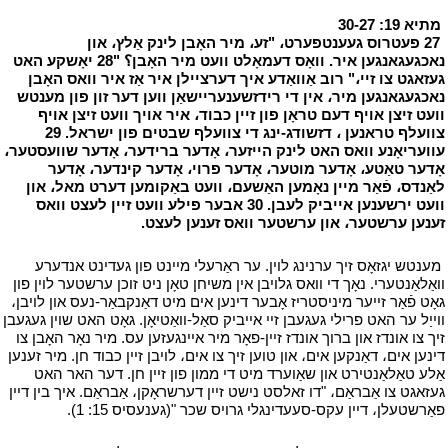
י
מתיא 19: 30-27
י
י
27 פעטרוס געענטפערט، "זע، מיר האָבן לינק אַלץ، און
נאכגעגאנגען איר. וואָס דעמאָלט וועט מיר האָבן؟ "28 יאָשקע האט
געזאגט צו זיי،" רוב אַוואַדע איך דערציילן איר אַז איר וואס האָבן
נאכגעגאנגען מיר، אין די רידזשענעריישאַן ווען דער זון פון מענטש
וועט זיצן אויף דעם טראָן פון זיין כבוד، איר אויך וועט זיצן אויף
צוועלף טראנען ، דזשודג-ינג די צוועלף שבטים פון ישראל. 29
עוועריאָנע וואס האט לינק הייזער، אָדער ברידער، אָדער שוועסטער،
אָדער טאַטע، אָדער מוטער، אָדער פרוי، אָדער קינדער، אָדער
לאַנדס، פֿאַר מיין נאָמען האַשעם، וועט באַקומען דערט מאל، און
וועט ירשענען אייביק לעבן. 30 אבער פילע וועט זיין לעצט וואס
זענען ערשטער، און ערשטער וואס זענען לעצט.
י
י
מענטש יגזאָס זיך ערנינג לוין. ער ראַרעלי מיינט פון געדינט אנדערע
וואַלאַנטערי. נאָך די וואס גלויבן אין משיחן טאָן ניט זוכן ערשטער לוין פון
גאָט פֿאַר זייער מיניסטריז אָבער דינען אים מיט דאַנקבאַר-נעס און לויבן،
ווייַל ער האט פרילי געגעבן זיי אייביק סאַל-וואַטיאָן. גאָט האט שוין געגעבן
זיך צו אונדז און ברוך אונדז זיין-פאָר מיר איינגעזען עס. מיר נאָר האָבן צו
דינען אים، דאַנקען אים، און טוען זיך צו אים، לויבן זיין כבוד חן. מיר זענען
אַלע טאַלאַנטירט און שאַוערד מיט די ממון פון זיין חן. דער האר האט
געזאגט צו אַבראַם، "דו זאלסט נישט זיין דערשראָקן، אַבראַם. איך בין דיין
פאַרשטעלן، דיין עקס-סעעדינגלי גרויס שכר "(גענעסיס 15: 1).
י