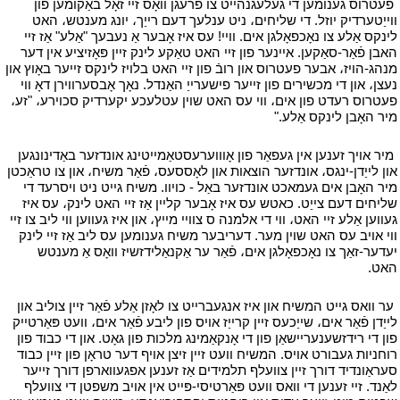
י
פעטרוס גענומען די געלעגנהייט צו פרעגן וואָס זיי זאָל באַקומען פון
ווייַטערדיק יוזל. די שליחים، ניט ענלעך דעם רייַך، יונג מענטש، האט
לינקס אַלע צו נאָכפאָלגן אים. וויי! עס איז אָבער אַ נעבעך "אַלע" אַז זיי
האבן פֿאַר-סאַקען. איינער פון זיי האט טאַקע לינק זיין פּאָזיציע אין דער
מנהג-הויז، אבער פעטרוס און רובֿ פון זיי האט בלויז לינקס זייער באָוץ און
נעצן، און די מכשירים פון זייער פישערייַ האַנדל. נאָך אָבסערווירן דאָ ווי
פעטרוס רעדט פון אים، ווי עס האט שוין עטלעכע יקערדיק סכוירע، "זע،
מיר האָבן לינקס אַלע."
י
י
מיר אויך זענען אין געפאַר פון אָוווערעסטאַמייטינג אונדזער באַדינונגען
און לייַדן-ינגס، אונדזער הוצאות און לאָססעס، פֿאַר משיח، און צו טראַכטן
מיר האָבן אים געמאכט אונדזער באַל - כויוו. משיח גייט ניט ויסרעד די
שליחים דעם צייַט. כאטש עס איז אָבער קליין אַז זיי האט לינק، עס איז
געווען אַלע זיי האט، ווי די אלמנה ס צוויי מייץ، און איז געווען ווי ליב צו זיי
ווי אויב עס האט שוין מער. דעריבער משיח גענומען עס ליב אַז זיי לינק
יעדער-זאַך צו נאָכפאָלגן אים، פֿאַר ער אַקנאַלידזשיז וואָס אַ מענטש
האט.
י
י
ער וואס גייט המשיח און איז אנגעברייט צו לאָזן אַלע פֿאַר זיין צוליב און
לייַדן פֿאַר אים، שייַכעס זיין קרייַז אויס פון ליבע פֿאַר אים، וועט פּאַרטייק
פון די רידזשענעריישאַן פון די אָנקאַמינג מלכות פון גאָט. און די כבוד פון
רוחניות געבורט אויס. המשיח וועט זיין זיצן אויף דער טראָן פון זיין כבוד
סעראַונדיד דורך זיין צוועלף תלמידים אַז זענען אפגעווארפן דורך זייער
לאַנד. זיי זענען די וואס וועט פּאַרטיסי-פּייט אין אויב משפטן די צוועלף