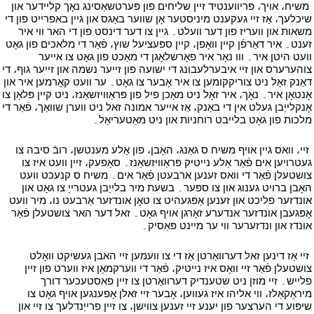
י
משיח، אויך، פּריווענטיד זיין שליחים פון פּערטשאַסינג נאָך קליידער און
שיכלעך، אַז זיי געקענט מיניסטער אָן שווער באַגס און גיין באפרייט פון די
משאות און וועריז פון דער וועלט۔ גיין צו דער דינסט פון די האר ווי איר
זענט۔ איר דאַרפֿן קיין וואָפן، קיין ספּעציעל שוץ، פֿאַר די מלאכים פון גאָט
וועט היטן איר۔ ווו נאָר איר פאָרשלאָגן די מאַכט פון גאָט צו אייער
צוהערערס און זיי איבערלעבונג די ישועה פון זייער נשמה און זייער גוף، די
דאַנק זאָל ניט צוריקקומען צו איר אָבער צו גאָט۔ ער וועט קאָרמען איר און
אָנטאָן איר۔ נאָך، איר זאָל ניט מאַכן פיל פון פּראַוויזשאַנז، ניט קיין פּלאַן צו
אָנקלייַבן געלט אין די באַנק، אַז אייער אמונה זאל ניט ווערן שוואַך، פֿאַר די
מלכות פון גאָט בלייבט רוחניות און ניט מאַטעריאַל۔
י
י
זיי، וואס גיין אויף משיח ס גאַנג، האָבן، פון אַלע מענטשן، רובֿ סיבה צו
געטרויען אים פֿאַר אַלע נייטיק פּראַוויזשאַנז۔ סאָפעק، זיין וועט איז צו
צושטעלן פֿאַר די וואס זענען ארבעטן פֿאַר אים۔ משיח ס קנעכט וועט
האָבן ברויט גענוג און צו ספּער۔ בשעת מיר בלייַבן געטרייַ צו גאָט און
אונדזער פליכט און זענען אָפּגעהיט צו טאָן אונדזער אַרבעט נו، מיר וועט
אָפּגעבן אונדזער אנדערע זאָרגן אויף גאָט۔ זאל דער האר צושטעלן פֿאַר
אונדז און ונדזערער ווי ער מיינט פּאַסיק۔
י
י
זיי אַז דינען זאל דערוואַרטן אַז די צו וועמען זיי האבן געשיקט וואָלט
צושטעלן פֿאַר זיי וואָס איז נייטיק، פֿאַר די ווערקמאַן איז ווערט פון זיין
פלייש۔ זיי מוזן ניט שטענדיק דערוואַרטן צו זיין פאסטעכער דורך
מיראַקאַלז، ווי אליהו איז געווען، אָבער זיי זאלן אָפענגען אויף גאָט צו
שיפּוע די הערצער פון יענע זיי זענען צווישן، צו זיין פרייַנדלעך צו זיי און