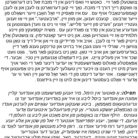
צושטעלן פֿאַר זיי۔ כאטש זיי וואס דינען אין די מזבח זאל ניט דערוואַרטן
צו וואַקסן רייַך דורך די מזבח، נאָך זיי קען דערוואַרטן צו לעבן און צו לעבן
קאַמפערטאַבלי אויף עס۔ עס איז פּאַסיק זיי זאָל האָבן זייער וישאַלט פון
זייער אַרבעט۔ קנעכט זענען، און מוזן זיין، "ארבעטער،" און זיי אַז זענען
געטרייַ זענען "ווערט פון זייער פלייש،" אַזוי ווי ניט צו ווערן געצווונגען צו
אנדערע אַרבעטן אין סדר צו פאַרדינען עס۔ משיח יקספּעקץ פון זיינע
תלמידים אַז זיי געטרויען גאָט، און ניט זייער קאַנטרימין، צו צושטעלן אַלץ
נייטיק פֿאַר זיי צו לעבן۔ אויב איר פּריידיקן צו זיי און אייל דיך צו טאָן גוט
צווישן זיי، שורלי זיי וועט געבן איר ברויט און טרינקען גענוג פֿאַר דיין
באדערפענישן: און אויב זיי טאָן، טאָן ניט בענקען פֿאַר מער۔ גאָט וועט
שכר איר אין פעליק צייַט،
י
און ביז דעמאָלט אָננעמען זיין טנייַ۔ אבער، די
אַפּאָסטלע פאולוס סאַגדזשעסטיד אַז יעדער דינער פֿאַר די האר אויך
ווערק מיט זיין הענט צו זיכער זיין טעגלעך לעבעדיק און ניט אָפענגען אויף
דאָוניישאַנז۔ אזוי יעדער דינסט פון די האר זאָל פרעגן זיין האר ווי ער
אָדער זי וואָלט בעסטער דינען אים לויט צו זיין גיידאַנס۔
י
י
תפילה:
אָ פאטער אין הימל، מיר זענען פאַרשעמט פון אונדזער קליין
אמונה און אונדזער ביסל ליבע צו איר און באַדויערן אונדזער יצר צו
ונריגהטעאָוס מאַממאָן۔ ביטע שענקען אונדזער עגאָיזם און לערנען אונדז
צו נאָכפאָלגן יאָשקע געטריי، אָן קיין פּערזענלעך אינטערעס אָדער
געווינס۔ הילף אונדז צו באַקומען פון אים מאַכט און ליבע צו העלפן די
אָרעם، די שוואַך، יענע ימפּריזאַנד אונטער די זאל פון שׂטן און אַלע יענע
וועמען דער רוח פירער אונדז צו۔ רופן פילע מענטשן פון אונדזער לאַנד צו
דינען، פֿאַר די שניט באמת איז שעפעדיק، אָבער דער געטרייער
ארבעטער זענען ווייניק۔ דעריבער، האר، שיקן אויס פילע ארבעטער אין