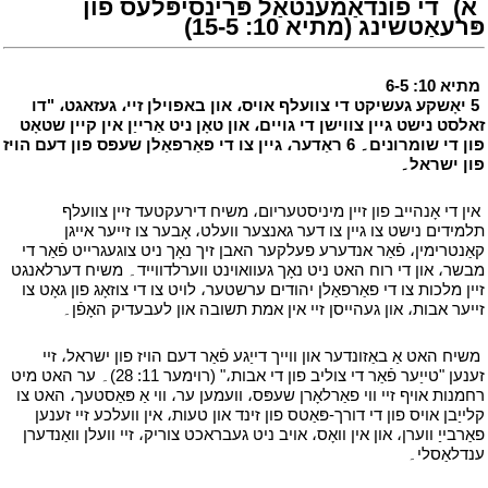
י
א)
י
די פונדאַמענטאַל פּרינסיפּלעס פון
פּרעאַטשינג (מתיא 10: 15-5)
י
י
מתיא 10: 6-5
י
י
5 יאָשקע געשיקט די צוועלף אויס، און באפוילן זיי، געזאגט، "דו
זאלסט נישט גיין צווישן די גויים، און טאָן ניט אַרייַן אין קיין שטאָט
פון די שומרונים۔ 6 ראַדער، גיין צו די פאַרפאַלן שעפּס פון דעם הויז
פון ישראל۔
י
י
אין די אָנהייב פון זיין מיניסטעריום، משיח דירעקטעד זיין צוועלף
תלמידים נישט צו גיין צו דער גאנצער וועלט، אָבער צו זייער אייגן
קאַנטרימין، פֿאַר אנדערע פעלקער האבן זיך נאָך ניט צוגעגרייט פֿאַר די
מבשר، און די רוח האט ניט נאָך געוואוינט ווערלדווייד۔ משיח דערלאנגט
זיין מלכות צו די פאַרפאַלן יהודים ערשטער، לויט צו די צוזאָג פון גאָט צו
זייער אבות، און געהייסן זיי אין אמת תשובה און לעבעדיק האָפֿן۔
י
י
משיח האט אַ באַזונדער און ווייך דייַגע פֿאַר דעם הויז פון ישראל، זיי
זענען "טייַער פֿאַר די צוליב פון די אבות،" (רוימער 11: 28)۔ ער האט מיט
רחמנות אויף זיי ווי פאַרלאָרן שעפּס، וועמען ער، ווי אַ פּאַסטעך، האט צו
קלייַבן אויס פון די דורך-פּאַטס פון זינד און טעות، אין וועלכע זיי זענען
פאַרבייַ ווערן، און אין וואָס، אויב ניט געבראכט צוריק، זיי וועלן וואַנדערן
ענדלאַסלי۔
י