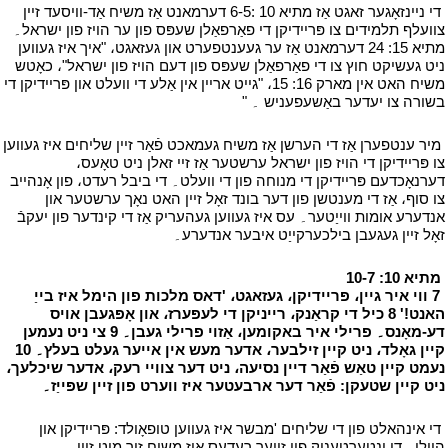
י
די ניינזאָגער זאגט אַז מתיא 10 :6-5 דערמאנט אַז משיח אַד-וויסעד זיין
צוועלף תלמידים צו פּריידיקן די פאַרפאַלן שעפּס פון ער הויז פון ישראל۔
מתיא 15: 24 דערמאנט אַז ער געענטפערט און געזאגט، "איך איז געווען
ניט געשיקט חוץ צו די פאַרפאַלן שעפּס פון דעם הויז פון ישראל"، כאָטש
משיח האט אין מארק 16: 15، "גייט אריין אין אַלע די וועלט און פּריידיקן די
בשורה צו יעדער באַשעפעניש ۔ "
י
י
מיר ענטפערן אַז די הערשן אַז משיח געמאכט פֿאַר זיין שליחים איז געווען
צו פּריידיקן די הויז פון ישראל ערשטער אַז זיי זאלן ניט טאָעס،
דערנאָכדעם פּריידיקן די מנוחה פון די וועלט۔ די ביבל רעדט، פון אָנהייב
צו סוף، אַז די מענטשן פון דער בונד זאָל זיין האט נאָך ערשטער און
אנדערע אומות ווייַטער۔ עס איז געווען געהעריק אַז די קינדער פון יעקבֿ
זאָל זיין געגעבן בילכערקייַט איבער אנדערע۔
י
י
מתיא 10: 10-7
י
י
7 ווי איר גיין، פּריידיקן، געזאגט، 'דאס מלכות פון הימל איז בייַ
האנט!' 8 כיל די קראַנק، רייניקן די לעפּערז، און אָפּגעבן אויס
דע-מאָנס۔ פרילי איר באקומען، אַזוי פרילי געבן۔ 9 צי ניט נעמען
קיין גאָלד، ניט קיין זילבער، אדער מעש אין אייער געלט בעלץ۔ 10
נעמט קיין טאַש פֿאַר דיין נסיעה، ניט דער צוויי רעק، אדער שיכלעך،
ניט קיין שטעקן: פֿאַר דער ארבעטער איז ווערט פון זיין שפּייַז۔
י
י
די אינהאלט פון די שליחים 'מבשר איז געווען טופאָולד: פּריידיקן און
היילן۔ די ונטערטעניק פון זייער רעדעס איז משיח זיך מיט זיין