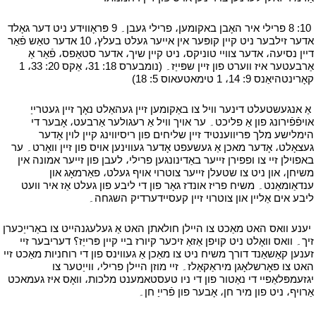
י
10: 8 פרילי איר האָבן באקומען، פרילי געבן۔ 9 פּראָווידע ניט דער גאָלד
אדער זילבער ניט קיין קופּער אין אייער געלט בעלץ، 10 אדער טאַש פֿאַר
דיין נסיעה، אדער צוויי טוניקס، ניט קיין שיך، אדער סטאַפס، פֿאַר אַ
אַרבעטער איז ווערט פון זיין שפּייַז۔ (נומבערס 18: 31، אַקס 20: 33، 1
קאָרינטהיאַנס 9: 14، 1 טימאטעאוס 5: 18)
י
י
אַ אנגעשטעלט דינער וויל צו באַקומען זיין געהאַלט נאָך זיין געטרייַ
אויפֿפֿירונג פון אַ פליכט۔ ער אויך וויל אַ רעגולער אַרבעט، אָבער די
הימלישע מלך פּריווענטיד זיין שליחים פון ריסיווינג קיין לוין אָדער
געצאָלט، אָדער מאכן אַ געשעפט אָדער געווינען אויס פון זיין וואָרט۔ ער
באפוילן זיי צו ופפירן זייער באַדינונגען פרילי، לעבן פון זייער אמונה אין
משיחן، און ניט צו שטעלן זייער צוטרוי אויף געלט، פאַרמאָג און
ענדאַומאַנט۔ משיח פריז אונדז גאָר פון די ליבע פון ​​געלט אַז איר וועט
ליבע אים אַליין און צוטרוי זיין קעסיידערדיק השגחה۔
י
י
יענע וואס האט מאַכט צו היילן חולאתן האט אַ געלעגנהייט צו באַרייַכערן
זיך۔ וואס וואָלט ניט קויפן אַזאַ זיכער קיורז ביי קיין פּרייַז؟ דעריבער זיי
זענען קאַשאַנד דורך משיח ניט צו מאַכן אַ געווינס פון די רוחניות מאַכט זיי
האט צו פאָרשלאָגן מיראַקאַלז۔ זיי מוזן היילן פרילי، ווייַטער צו
יגזעמפּלאַפיי די נאַטור פון די ניו טעסטאמענט מלכות، וואָס איז געמאכט
אַרויף، ניט פון מיר חן، אָבער פון פֿרייַ חן۔
י