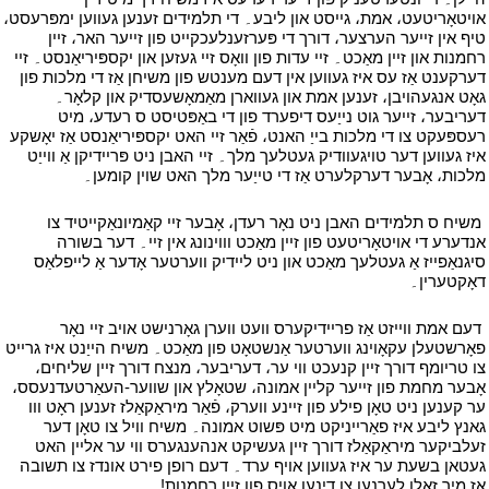
אויטאָריטעט، אמת، גייסט און ליבע۔ די תלמידים זענען געווען ימפּרעסט،
טיף אין זייער הערצער، דורך די פּערזענלעכקייט פון זייער האר، זיין
רחמנות און זיין מאַכט۔ זיי עדות פון וואָס זיי געזען און יקספּיריאַנסט۔ זיי
דערקענט אַז עס איז געווען אין דעם מענטש פון משיחן אַז די מלכות פון
גאָט אנגעהויבן، זענען אמת און געווארן מאַמאָשעסדיק און קלאָר۔
דעריבער، זייער גוט נייַעס דיפערד פון די באַפּטיסט ס רעדע، מיט
רעספּעקט צו די מלכות בייַ האנט، פֿאַר זיי האט יקספּיריאַנסט אַז יאָשקע
איז געווען דער טויגעוודיק געטלעך מלך۔ זיי האבן ניט פּריידיקן אַ ווייַט
מלכות، אָבער דערקלערט אַז די טייַער מלך האט שוין קומען۔
י
י
משיח ס תלמידים האבן ניט נאָר רעדן، אָבער זיי קאַמיונאַקייטיד צו
אנדערע די אויטאָריטעט פון זיין מאַכט וווינונג אין זיי۔ דער בשורה
סיגנאַפייז אַ געטלעך מאַכט און ניט ליידיק ווערטער אָדער אַ לייפלאַס
דאָקטערין۔
י
י
דעם אמת ווייזט אַז פריידיקערס וועט ווערן גאָרנישט אויב זיי נאָר
פאָרשטעלן עקאָוינג ווערטער אַנשטאָט פון מאַכט۔ משיח הייַנט איז גרייט
צו טריומף דורך זיין קנעכט ווי ער، דעריבער، מנצח דורך זיין שליחים،
אָבער מחמת פון זייער קליין אמונה، שטאָלץ און שווער-העאַרטעדנעסס،
ער קענען ניט טאָן פילע פון ​​זיינע ווערק، פֿאַר מיראַקאַלז זענען ראָט ווו
גאנץ ליבע איז פאַרייניקט מיט פּשוט אמונה۔ משיח וויל צו טאָן דער
זעלביקער מיראַקאַלז דורך זיין געשיקט אנהענגערס ווי ער אליין האט
געטאן בשעת ער איז געווען אויף ערד۔ דעם רופן פירט אונדז צו תשובה
אַז מיר זאלן לערנען צו דינען אויס פון זיין רחמנות!
י