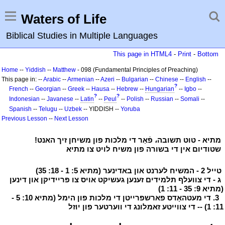
Waters of Life
Biblical Studies in Multiple Languages
This page in HTML4
-
Print
-
Bottom
Home
--
Yiddish
--
Matthew
- 098 (Fundamental Principles of Preaching)
This page in: --
Arabic
--
Armenian
--
Azeri
--
Bulgarian
--
Chinese
--
English
--
?
French
--
Georgian
--
Greek
--
Hausa
--
Hebrew
--
Hungarian
--
Igbo
--
?
?
Indonesian
--
Javanese
--
Latin
--
Peul
--
Polish
--
Russian
--
Somali
--
Spanish
--
Telugu
--
Uzbek
-- YIDDISH --
Yoruba
Previous Lesson
--
Next Lesson
י
מתיא - טוט תשובה، פֿאַר די מלכות פון משיחן זיך האנט!
י
י
שטודיום אין די בשורה פון משיח לויט צו מתיא
י
י
טייל 2 - המשיח לערנט און באדינער (מתיא 5: 1 - 18: 35)
י
י
ג - די צוועלף תלמידים זענען געשיקט אויס צו פּריידיקן און דינען
(מתיא 9: 35 - 11: 1)
י
י
3. די מעטהאָדס פארשפרייטן די מלכות פון הימל (מתיא 10: 5 -
11: 1) -- די צווייטע זאמלונג די ווערטער פון יוזל