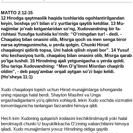
MATTO 2:12-15
12 Hirodga qaytmaslik haqida tushlarida ogohlantirilgandan
keyin, boshqa yo'l bilan o'z yurtlariga qaytib ketdilar. 13 Mu-
najjimlar jo'nab ketganlaridan so'ng, Xudovandning bir fa-
rishtasi Yusufga tushida ko'rinib: “O'rningdan tur! - dedi. -
Chaqaloq bilan onasini olib, Misrga qoch va men senga biror
narsa aytmagunimcha, u yerda qolgin. Chunki Hirod
chaqaloqni qidirib topsa, Uni halok qilish niyati bor”. 14 Yusuf
shu kechasiyoq turib, chaqaloq bilan onasini olib, Misrga qarab
yo'lga tushdi. 15 Hirodning ajali yetgunigacha u yerda qoldi.
Shu tariqa Xudovandning: “Men O'g'limni Misrdan chaqirib
oldim”, - deb payg'ambar orqali aytgan so'zi bajo keldi.
(Ho'sheya 11:1)
Xudo chaqaloqni topish uchun Hirod munajjimlarga ishonganda
uning rejasiga halal berdi. Shayton Masihni va Unga
ergashadiganlarni yo'q qilishni xohlaydi, lekin Xudo xochda xizmatini
tomomlagunicha tanlangan farzandini himoya qildi.
Hech kim Xudoning qutqarish irodasini kechiktirolmaydi yoki halal
berolmaydi chunki U buyuklikkacha O'zining xabarchilarini himoya
qiladi. Xudo munajjimlarni yovuz Hirodning oldiga qaytib