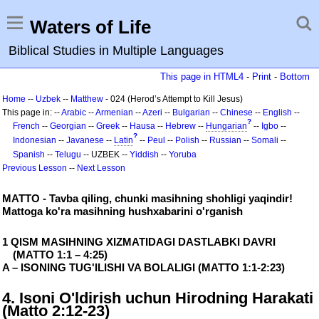
Waters of Life
Biblical Studies in Multiple Languages
This page in HTML4
-
Print
-
Bottom
Home
--
Uzbek
--
Matthew
- 024 (Herod’s Attempt to Kill Jesus)
This page in: --
Arabic
--
Armenian
--
Azeri
--
Bulgarian
--
Chinese
--
English
--
?
French
--
Georgian
--
Greek
--
Hausa
--
Hebrew
--
Hungarian
--
Igbo
--
?
Indonesian
--
Javanese
--
Latin
--
Peul
--
Polish
--
Russian
--
Somali
--
Spanish
--
Telugu
-- UZBEK --
Yiddish
--
Yoruba
Previous Lesson
--
Next Lesson
MATTO - Tavba qiling, chunki masihning shohligi yaqindir!
Mattoga ko'ra masihning hushxabarini o'rganish
1 QISM MASIHNING XIZMATIDAGI DASTLABKI DAVRI
(MATTO 1:1 – 4:25)
A – ISONING TUG'ILISHI VA BOLALIGI (MATTO 1:1-2:23)
4. Isoni O'ldirish uchun Hirodning Harakati
(Matto 2:12-23)