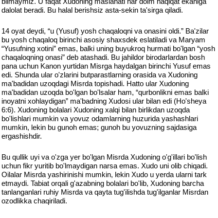
bilmaymiz. U faqat Xudoning maslahati har doim haqiqat ekaniga
dalolat beradi. Bu halal berishsiz asta-sekin ta'sirga qiladi.
14 oyat deydi, “u (Yusuf) yosh chaqaloqni va onasini oldi.” Ba'zilar
bu yosh chaqaloq birinchi asosiy shaxsdek eslatiladi va Maryam
“Yusufning xotini” emas, balki uning buyukroq hurmati bo'lgan “yosh
chaqaloqning onasi” deb atashadi. Bu jahildor birodarlardan bosh
pana uchun Kanon yurtidan Misrga haydalgan birinchi Yusuf emas
edi. Shunda ular o'zlarini butparastlarning orasida va Xudoning
ma'badidan uzoqdagi Misrda topishadi. Hatto ular Xudoning
ma'badidan uzoqda bo'lgan bo'lsalar ham, “qurbonlikni emas balki
inoyatni xohlaydigan” ma'badning Xudosi ular bilan edi (Ho'sheya
6:6). Xudoning bolalari Xudoning xalqi bilan birlikdan uzoqda
bo'lishlari mumkin va yovuz odamlarning huzurida yashashlari
mumkin, lekin bu gunoh emas; gunoh bu yovuzning sajdasiga
ergashishdir.
Bu qullik uyi va o'zga yer bo'lgan Misrda Xudoning o'g'illari bo'lish
uchun fikr yuritib bo'lmaydigan narsa emas. Xudo uni olib chiqadi.
Oilalar Misrda yashirinishi mumkin, lekin Xudo u yerda ularni tark
etmaydi. Tabiat orqali g'azabning bolalari bo'lib, Xudoning barcha
tanlanganlari ruhiy Misrda va qayta tug'ilishda tug'ilganlar Misrdan
ozodlikka chaqiriladi.