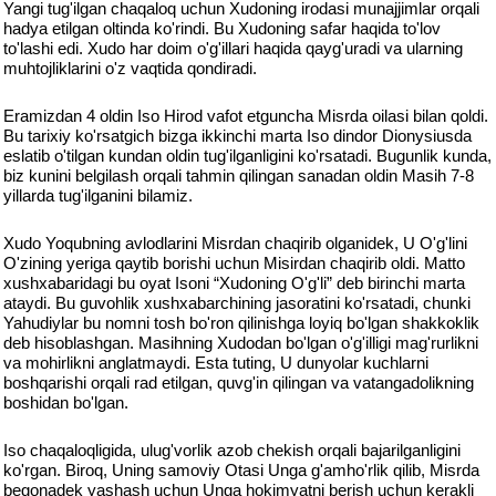
Yangi tug'ilgan chaqaloq uchun Xudoning irodasi munajjimlar orqali
hadya etilgan oltinda ko'rindi. Bu Xudoning safar haqida to'lov
to'lashi edi. Xudo har doim o'g'illari haqida qayg'uradi va ularning
muhtojliklarini o'z vaqtida qondiradi.
Eramizdan 4 oldin Iso Hirod vafot etguncha Misrda oilasi bilan qoldi.
Bu tarixiy ko'rsatgich bizga ikkinchi marta Iso dindor Dionysiusda
eslatib o'tilgan kundan oldin tug'ilganligini ko'rsatadi. Bugunlik kunda,
biz kunini belgilash orqali tahmin qilingan sanadan oldin Masih 7-8
yillarda tug'ilganini bilamiz.
Xudo Yoqubning avlodlarini Misrdan chaqirib olganidek, U O'g'lini
O'zining yeriga qaytib borishi uchun Misirdan chaqirib oldi. Matto
xushxabaridagi bu oyat Isoni “Xudoning O'g'li” deb birinchi marta
ataydi. Bu guvohlik xushxabarchining jasoratini ko'rsatadi, chunki
Yahudiylar bu nomni tosh bo'ron qilinishga loyiq bo'lgan shakkoklik
deb hisoblashgan. Masihning Xudodan bo'lgan o'g'illigi mag'rurlikni
va mohirlikni anglatmaydi. Esta tuting, U dunyolar kuchlarni
boshqarishi orqali rad etilgan, quvg'in qilingan va vatangadolikning
boshidan bo'lgan.
Iso chaqaloqligida, ulug'vorlik azob chekish orqali bajarilganligini
ko'rgan. Biroq, Uning samoviy Otasi Unga g'amho'rlik qilib, Misrda
begonadek yashash uchun Unga hokimyatni berish uchun kerakli