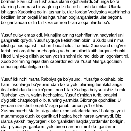
bormasliklari uchun tushlarida ularni ogohlantirdi. Shunga ko'ra
ularning hammasi bir vaqtning o'zida bir hil tush ko'rdilar. Ularda
ishlagan Xudoning qo'lini tushunib, ular Iordan Vodiysiga yashirincha
ketdilar. Imon orqali Masihga ruhan bog'langanlarda ular begona
bo'lganlaridan oldin birlik va osmon bilan aloqa ularda bo'r.
Yusuf qulay emas edi. Munajjimlarning tashriflari va hadyalari uni
gangiratib qo'ydi. Yusuf uyquga ketishidan oldin, u Xudo uni nima
qilishga boshqarishi uchun ibodat qildi. Tushida Xudovand ulug'vor
farishtasi orqali hatar chaqaloq va butun oilani kutib turgani chunki
Hirod Uni yo'q qilish uchun yosh shohni qidiradi deb uni ogohlantirdi.
Xudo zolimning rejasidan xabardor edi va Yusuf Misrga qochish
uchun ogohlantirilgan edi.
Yusuf ikkinchi marta Rabbiysiga bo'ysundi. Yusufga o'xshab, biz
ham insonlarga bo'ysunishdan ko'ra yoki ularning tashkilotlariga
itoat qilishdan ko'ra ko'proq imon bilan Xudoga bo'ysunishiz kerak.
Tushdan keyin, yarim kechasida, Yusuf o'rnidan turib, onasini
o'yg'otib chaqaloqni olib, tunning yarmida Gibronga qochdilar. U
yerdan ular cho'l orqali Misrga janub tomon yo'l oldilar.
Xushxabarchi Matto bizga ular uzoq safarlarida havf-hatarga yoki
muammoga duch kelganliklari haqida hech narsa aytmaydi. Biz
ularda yaxshi tayyorgarlik ko'rganliklari haqida yordamlar borligini,
ular piyoda yurganlarmi yoki biron narsani minib ketganlarmi