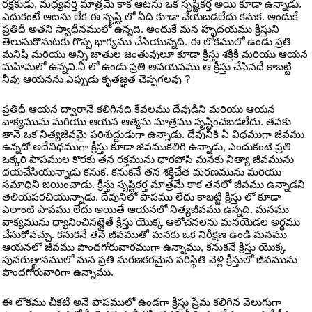
రక్షకుడు, మధ్యవర్తి మాత్రమే కాక ఆటను ఒక సృష్టికర్త అయి కూడా ఉన్నాడు.
ఎదుకంటే ఆటను లేక ఈ సృష్టి లో ఏది కూడా చేయబడలేదు కనుక. అందుకే
ప్రతిదీ అతని స్వాధీనములో ఉన్నది. అందుకే మన హృదయము క్రీస్తుని
తెలుసుకొనుటకు గొప్ప భాగ్యము చేసియున్నది. ఈ లోకములో ఉండు ప్రతి
మనిషి మరియు అన్ని జాతుల జంతువులూ కూడా క్రీస్తు శక్తికి మరియు ఆయన
మహిమలో ఉన్నవి.నీ లో ఉండు ప్రతి అవయవము ఆ క్రీస్తు చేసినదే కాబట్టి
నీవు ఆయనను ఎప్పుడు కృతజ్ఞత చెప్పగలవు ?
ప్రతిదీ ఆయన ద్వారానే కలిగినది కేవలము దేవుడిని మరియు ఆయన
వాక్యమును మరియు ఆయన ఆత్మను మాత్రము సృష్టించబడలేదు. తనకు
తానె ఒక నిత్యజీవమై పరిశుద్దుడుగా ఉన్నాడు. దేవునికి ఏ విధముగా జీవము
ఉన్నదో అదేవిధముగా క్రీస్తు కూడా జీవముకలిగి ఉన్నాడు, ఎందుకంటె ప్రతి
ఒక్కరి పాపముల కొరకు తన రక్తమును ధారపోసి మనకు నిత్యా జీవమును
దయచేసియున్నాడు కనుక. కనుకనే తన శక్తిచేత మరణమును మరియు
సమాధిని జయించాడు. క్రీస్తు సృష్టికర్త మాత్రమే కాక తనలో జీవము ఉన్నాడని
తెలియపరచియున్నాడు. దేవునిలో పాపము లేదు కాబట్టి క్రీస్తు లో కూడా
ఎలాంటి పాపము లేదు అయితే ఆయనలో నిత్యజీవము ఉన్నది. మనము
వాక్యమును ధ్యానించినట్లైతే క్రీస్తు యొక్క ఆలోచనలను మనయెడల అర్థము
చేసుకోవచ్చు. కనుకనే తన జీవముతో మనకు ఒక నిరీక్షణ ఉండి మనము
ఆయనలో జీవము పొందగోరువారముగా ఉన్నాము, కనుకనే క్రీస్తు యొక్క
పునరుత్థానములో మన ప్రతి మరణకరమైన పరిస్థితి వెళ్లి క్రీస్తులో జీవమును
పొందగోరువారిగా ఉన్నాము.
ఈ లోకము చీకటి అనే పాపములో ఉండగా క్రీస్తు ప్రేమ కలిగిన వెలుగుగా