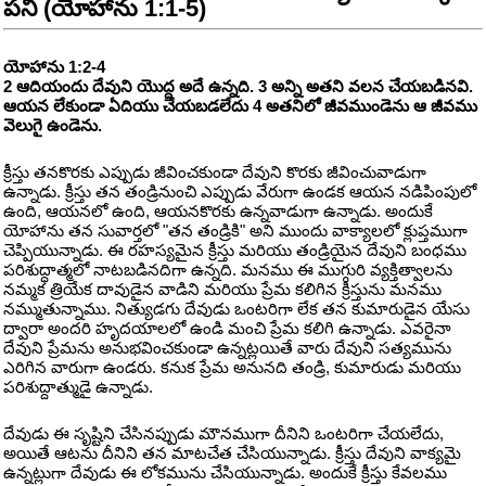
పని (యోహాను 1:1-5)
యోహాను 1:2-4
2 ఆదియందు దేవుని యొద్ద అదే ఉన్నది. 3 అన్ని అతని వలన చేయబడినవి.
ఆయన లేకుండా ఏదియు చేయబడలేదు 4 అతనిలో జీవముండెను ఆ జీవము
వెలుగై ఉండెను.
క్రీస్తు తనకొరకు ఎప్పుడు జీవించకుండా దేవుని కొరకు జీవించువాడుగా
ఉన్నాడు. క్రీస్తు తన తండ్రినుంచి ఎప్పుడు వేరుగా ఉండక ఆయన నడిపింపులో
ఉంది, ఆయనలో ఉంది, ఆయనకొరకు ఉన్నవాడుగా ఉన్నాడు. అందుకే
యోహాను తన సువార్తలో "తన తండ్రికి" అని ముందు వాక్యాలలో క్లుప్తముగా
చెప్పియున్నాడు. ఈ రహస్యమైన క్రీస్తు మరియు తండ్రియైన దేవుని బంధము
పరిశుద్ధాత్మలో నాటబడినదిగా ఉన్నది. మనము ఈ ముగ్గురి వ్యక్తిత్వాలను
నమ్మక త్రియేక దావుడైన వాడిని మరియు ప్రేమ కలిగిన క్రీస్తును మనము
నమ్ముతున్నాము. నిత్యుడగు దేవుడు ఒంటరిగా లేక తన కుమారుడైన యేసు
ద్వారా అందరి హృదయాలలో ఉండి మంచి ప్రేమ కలిగి ఉన్నాడు. ఎవరైనా
దేవుని ప్రేమను అనుభవించకుండా ఉన్నట్లయితే వారు దేవుని సత్యమును
ఎరిగిన వారుగా ఉండరు. కనుక ప్రేమ అనునది తండ్రి, కుమారుడు మరియు
పరిశుద్దాత్ముడై ఉన్నాడు.
దేవుడు ఈ సృష్టిని చేసినప్పుడు మౌనముగా దీనిని ఒంటరిగా చేయలేదు,
అయితే ఆటను దీనిని తన మాటచేత చేసియున్నాడు. క్రీస్తు దేవుని వాక్యమై
ఉన్నట్లుగా దేవుడు ఈ లోకమును చేసియున్నాడు. అందుకే క్రీస్తు కేవలము