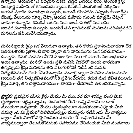
ఉన్నాడు. ఆయనలో ఏ విధమైన చీకటి, చెడ్డది ఏదియు లేదు. అందుకే క్రీస్తు
సంపూర్ణ మహిమతో కనబడుచున్నాడు. కనుకనే వెలుగుకంటే ఎక్కువగా
ఆయన ప్రకాశించువాడుగా ఉన్నాడు, అయితే యోహాను ఎప్పుడు కూడా క్రీస్తు
యొక్క వెలుగును గూర్చి చెప్పా ఆయన మహిమ గురించి మాత్రమే చెప్పిన
వాడుగా ఉన్నాడు. కనుకనే ఆటను మన బలహీనతతో మనలను
బలపరచువాడుగా ఉన్నాడు. అందుకే తన జ్ఞానముతో మనలను పరిశుద్ధపరచి
మనలను జీవింపచేసియున్నాడు.
మనుస్యులకు క్రీస్తు ఒక వెలుగుగా ఉన్నాడు. తన కొరకు ప్రకాశించువాడుగా లేక
ఇతరులకొరకు ప్రకాశించి వారి ద్వారా తన నామమును ఘనపరచువాడుగా
ఉన్నాడు. కనుక మనము చీకటి సంబంధులము కాక వెలుగు సంబంధులము
అయి ఉన్నాము. మనలో ఉండు ప్రతి మనిషి చీకటిలో ఉండు వారముగా
ఉన్నప్పుడు క్రీస్తు మనలను తన వెలుగులోనికి నడిపించి మనకు
నిత్యజీవమును దయచేసియున్నాడు. సువార్త ద్వారా మనము మరణమును
జయించి తన నిత్యజీవితములోనికి ప్రవేశించెదము. కనుక మన జీవితములను
క్రీస్తు మార్చి తన చిత్తానుసారముగా వారినిగా చేయాలనీ తలంచియున్నాడు.
ప్రార్థన:
ప్రభువైన యేసు క్రీస్తు మేము మీ ముందర మా శిరస్సు వంచి మీకు
కృతఙ్ఞతలు చెల్లిస్తున్నాము, ఎందుకంటె మీరు అన్ని వంశముల కంటే
ముందుగా ఉన్నవాడు. మేము స్వతంత్రులుగా ఉండకుండా ఎప్పుడు మీకు
సమర్పించి మీ ప్రేమలో నిలిచియున్నట్లు మమ్మును నడిపించు. మీ వాక్యము
ద్వారా మీరు మాతో వచ్చినందుకు మరియు మీ అధికారమును మీ
వాక్యముద్వారా తెలుసుకొనుటకు సహాయము చేసినందుకు మీకు వందనాలు.