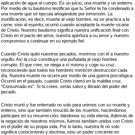
aplicación de agua al cuerpo. Es un juicio, una muerte y un entierro.
Por medio de tu bautismo testificas que tu Señor te ha condenado a
una muerte que se ejecuta ahogándote por inmersión. La
mortificación, es decir, muerte al viejo hombre, no se practica a la
carne, sino al espíritu; ocurrió cuando aceptaste la muerte vicaria
de Cristo. Nuestro bautismo significa nuestra unificación final con
Cristo en el pacto del amor, nuestra apertura a su amor y nuestro
compromiso a continuar en su ejemplo fiel.
Cuando Cristo quitó nuestros pecados, morimos con él a nuestro
orgullo. Así la cruz constituye una puñalada al viejo hombre
corrupto. El que cree, se niega a sí mismo y coge su cruz,
reconociendo que todos los hombres merecen destrucción cada
día. Nuestra muerte no ocurre por medio de una guerra psicológica.
Ocurrió en el pasado, cuando Cristo clamó en la maldita cruz,
“Consumado es”. Si tú crees, serás salvo y librado del poder del
pecado.
Cristo murió y fue enterrado no solo para unirnos con su muerte y
entierro, sino que también resucitó de los muertos, haciéndonos
participes en su resurrección, dándonos su vida eterna. Además de
la negación de nosotros mismos, fuimos también unidos con Cristo
en el poder de su propia vida. Por lo tanto, nuestra fe no solo
significa conocimiento y doctrina, sino un poder creciente en