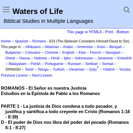
Waters of Life
Biblical Studies in Multiple Languages
This page in HTML4
-
Print
-
Bottom
Home
--
Spanish
--
Romans
- 033 (The Believer Considers Himself Dead to Sin)
This page in: --
Afrikaans
--
Albanian
--
Arabic
--
Armenian
--
Azeri
--
Bengali
--
Bulgarian
--
Cebuano
--
Chinese
--
English
--
Ewe
--
French
--
Georgian
--
Greek
--
Hausa
--
Hebrew
--
Hindi
--
Igbo
--
Indonesian
--
Javanese
--
Kiswahili
--
Malayalam
--
Polish
--
Portuguese
--
Russian
--
Serbian
--
Somali
--
?
SPANISH --
Tamil
--
Telugu
--
Turkish
--
Ukrainian
--
Urdu
--
Yiddish
--
Yoruba
Previous Lesson
--
Next Lesson
ROMANOS - El Señor es nuestra Justicia
Estudios en la Epístola de Pablo a los Romanos
PARTE 1 - La justicia de Dios condena a todo pecador, y
justifica y santifica a todo creyente en Cristo (Romanos 1:18
- 8:39)
D - El poder de Dios nos libra del poder del pecado (Romanos
6:1 - 8:27)