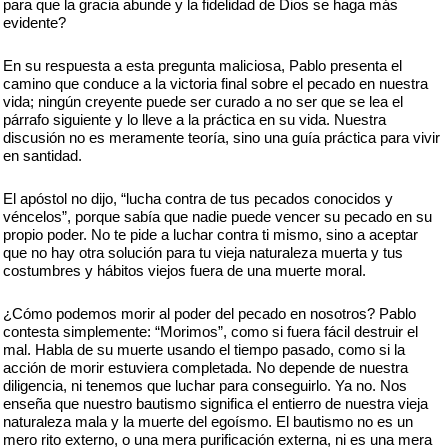
para que la gracia abunde y la fidelidad de Dios se haga más
evidente?
En su respuesta a esta pregunta maliciosa, Pablo presenta el
camino que conduce a la victoria final sobre el pecado en nuestra
vida; ningún creyente puede ser curado a no ser que se lea el
párrafo siguiente y lo lleve a la práctica en su vida. Nuestra
discusión no es meramente teoría, sino una guía práctica para vivir
en santidad.
El apóstol no dijo, “lucha contra de tus pecados conocidos y
véncelos”, porque sabía que nadie puede vencer su pecado en su
propio poder. No te pide a luchar contra ti mismo, sino a aceptar
que no hay otra solución para tu vieja naturaleza muerta y tus
costumbres y hábitos viejos fuera de una muerte moral.
¿Cómo podemos morir al poder del pecado en nosotros? Pablo
contesta simplemente: “Morimos”, como si fuera fácil destruir el
mal. Habla de su muerte usando el tiempo pasado, como si la
acción de morir estuviera completada. No depende de nuestra
diligencia, ni tenemos que luchar para conseguirlo. Ya no. Nos
enseña que nuestro bautismo significa el entierro de nuestra vieja
naturaleza mala y la muerte del egoísmo. El bautismo no es un
mero rito externo, o una mera purificación externa, ni es una mera