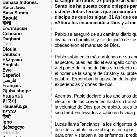
la sangre de todos, 27 porque sin vaci
Bahasa Indones.
Santo los ha puesto como obispos para
Basa Jawa
ustedes lobos feroces que procurarán 
Basa Sunda
discípulos que los sigan. 31 Así que e
Baoulé
বাংলা
»Ahora los encomiendo a Dios y al mens
Български
Cebuano
Pablo se aseguró de su caminar diario que
Dagbani
divina con humildad, y se despidió de sus 
Dan
obedecieron el mandato de Dios.
Dioula
Deutsch
Pablo sabía en lo más profundo de su con
Ελληνικά
aspectos, pues les dio el evangelio comple
English
y el poder del reino de Dios sin defecto 
Ewe
el poder de la sangre de Cristo y su prote
Español
palabra. Esperaban la aparición de la glo
فارسی
experiencias y dones divinos.
Français
Gjuha shqipe
հայերեն
Además, Pablo declaró a los ancianos de l
한국어
elección de los creyentes hasta su trans
Hausa/هَوُسَا
la voluntad de Dios por completo, pues to
עברית
sino también llevarlos a cabo en la vida 
हिन्दी
Igbo
Lucas llama "ancianos" a los dirigentes d
ქართული
de este capítulo, ni arzobispos, ni papas,
Kirundi
para orar, visitaban a los enfermos, pred