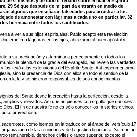
do de sí mismos y de todo el rebaño sobre el cual el Espíritu
gre. 29 Sé que después de mi partida entrarán en medio de
arán algunos que enseñarán falsedades para arrastrar a los
 dejado de amonestar con lágrimas a cada uno en particular. 32
les herencia entre todos los santificados.
vería a ver a sus hijos espirituales. Pablo aceptó esta revelación
lo hicieron con lágrimas en los ojos, abrazaron al buen apóstol y
nto a su predicación y a terminarla perfectamente en todos los
municó la plenitud de la gracia del evangelio, les reveló las verdades
 y los llevó a las extensiones del Espíritu Santo. Así experimentaron
lesia, sino la presencia de Dios con ellos en todo el sentido de la
ron en la fe y se hicieron responsables de sus conocimientos,
signios del Santo desde la creación hasta la perfección, desde la
os, amplios y elevados. Así que no pienses con orgullo que conoces
Dios. El fin de nuestra fe no es sólo conocer los misterios divinos,
uy poco provechosa.
ma sacerdotes, como leemos en la traducción al árabe del versículo 17
a organización de las reuniones y de la gestión financiera. Se reunían
cargo remunerable, derechos civiles o rango superior, excepto el