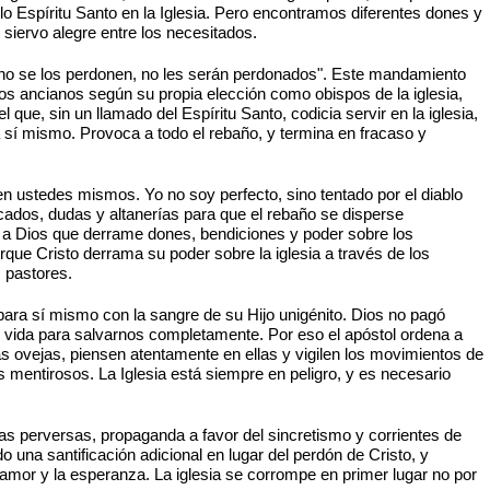
lo Espíritu Santo en la Iglesia. Pero encontramos diferentes dones y
 siervo alegre entre los necesitados.
s no se los perdonen, no les serán perdonados". Este mandamiento
los ancianos según su propia elección como obispos de la iglesia,
que, sin un llamado del Espíritu Santo, codicia servir en la iglesia,
sí mismo. Provoca a todo el rebaño, y termina en fracaso y
n ustedes mismos. Yo no soy perfecto, sino tentado por el diablo
ecados, dudas y altanerías para que el rebaño se disperse
e a Dios que derrame dones, bendiciones y poder sobre los
que Cristo derrama su poder sobre la iglesia a través de los
s pastores.
para sí mismo con la sangre de su Hijo unigénito. Dios no pagó
 su vida para salvarnos completamente. Por eso el apóstol ordena a
as ovejas, piensen atentamente en ellas y vigilen los movimientos de
s mentirosos. La Iglesia está siempre en peligro, y es necesario
nas perversas, propaganda a favor del sincretismo y corrientes de
 una santificación adicional en lugar del perdón de Cristo, y
amor y la esperanza. La iglesia se corrompe en primer lugar no por