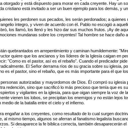
bía otorgado y está dispuesto para morar en cada creyente. Hay un so
a cristiano está invitado a ser un buen ejemplo para los demás, y un
 A quienes les perdonen sus pecados, les serán perdonados; a quiene
vangelio íntegro, y viven de acuerdo con él. Pablo no escogió a aquel
ó, los llamó, los llenó y les hizo dar sus muchos frutos. ¡Ay de aquel 
nociones mundanas sobre los creyentes! Tal hombre se hace daño a 
stán quebrantados en arrepentimiento y caminan humildemente: "Mire
ctor quiere que los ancianos y los líderes de la Iglesia caigan en p
ir: "Como es el pastor, así es el rebaño". Cuando el predicador pid
adicalmente. El Señor derrama ríos de su gracia sobre su iglesia, por
no es el pastor, sino el rebaño, que es más importante para él que lo
on personas autorizadas y mayordomos de Dios. Él compró su iglesia 
uestra redención, sino que sacrificó lo más precioso que tenía que es
iertos y vigilantes en la iglesia, para que oigan siempre la voz de l
mente vienen los lobos, se precipitan los enemigos y no están lejos lo
edio de la batalla entre el cielo y el infierno.
ara engañar a los creyentes, como resultado de lo cual surgen doctri
, al mismo tiempo, algunos se aferran al fanatismo legalista buscando
zos. Si desaparece la fe bíblica correcta, también desaparecerán el 