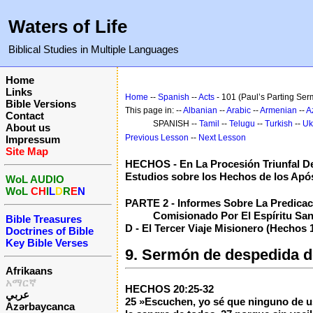
Waters of Life
Biblical Studies in Multiple Languages
Home
Links
Home
--
Spanish
--
Acts
- 101 (Paul’s Parting Se
Bible Versions
This page in: --
Albanian
--
Arabic
--
Armenian
--
A
Contact
SPANISH --
Tamil
--
Telugu
--
Turkish
--
Uk
About us
Previous Lesson
--
Next Lesson
Impressum
Site Map
HECHOS - En La Procesión Triunfal De
Estudios sobre los Hechos de los Apó
WoL AUDIO
WoL
CH
I
L
D
R
E
N
PARTE 2 - Informes Sobre La Predicaci
Comisionado Por El Espíritu San
Bible Treasures
D - El Tercer Viaje Misionero (Hechos 1
Doctrines of Bible
Key Bible Verses
9. Sermón de despedida de
Afrikaans
አማርኛ
HECHOS 20:25-32
عربي
25 »Escuchen, yo sé que ninguno de us
Azərbaycanca