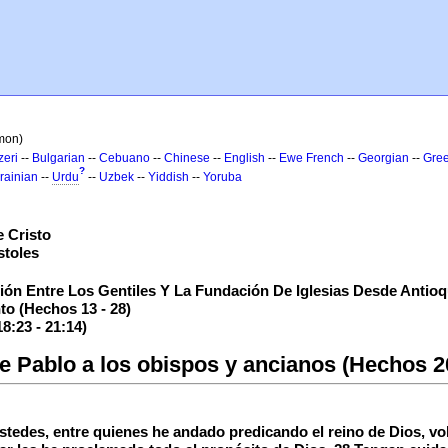
rmon)
zeri
--
Bulgarian
--
Cebuano
--
Chinese
--
English
--
Ewe
French
--
Georgian
--
Gre
?
rainian
--
Urdu
--
Uzbek
--
Yiddish
--
Yoruba
 Cristo
stoles
ón Entre Los Gentiles Y La Fundación De Iglesias Desde Antioqu
to (Hechos 13 - 28)
8:23 - 21:14)
 Pablo a los obispos y ancianos (Hechos 2
tedes, entre quienes he andado predicando el reino de Dios, vol