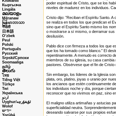
Kiswahili
poder espiritual de Cristo, que se los ha
Кыргызча
niveles de madurez en los individuos. Cad
Lingála
മലയാളം
Cristo dijo: "Reciban el Espíritu Santo.
Mëranaw
se realiza en todos los que predican el E
မြန်မာဘာသာ
नेपाली
sino que el Espíritu Santo mismo los nombr
日本語
o mostrarse a sí mismo, o derramar sus 
O‘zbek
desilusión.
Peul
Polski
Pablo dice con firmeza a todos los que e
Português
que los ha tomado como blanco.” El destru
Русский
repentinamente. A menudo es correcto dec
Srpski/Српски
miembros de su iglesia, su casa cambia r
Soomaaliga
pastores. Obsérvese que el fin de Cristo 
தமிழ்
తెలుగు
Sin embargo, los líderes de la Iglesia s
ไทย
plata, oro, platino, joyas o uranio por n
Tiếng Việt
los ancianos que estén continuamente desp
Türkçe
Twi
los individuos noche y día, porque cierta
Українська
reconocer que no vivimos en paz, sino en m
اردو
Uyghur/ئۇيغۇرچه
El maligno utiliza artimañas y astucias p
Wolof
superficialidad neutra. Sorprendentemente
ייִדיש
deseando salvarse por sus propios esfuer
Yorùbá