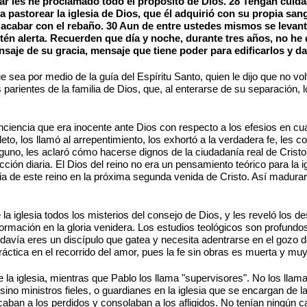
lar les he proclamado todo el propósito de Dios. 28 Tengan cuida
 pastorear la iglesia de Dios, que él adquirió con su propia san
acabar con el rebaño. 30 Aun de entre ustedes mismos se levant
stén alerta. Recuerden que día y noche, durante tres años, no he
aje de su gracia, mensaje que tiene poder para edificarlos y dar
 sea por medio de la guía del Espíritu Santo, quien le dijo que no vol
parientes de la familia de Dios, que, al enterarse de su separación, 
ciencia que era inocente ante Dios con respecto a los efesios en cua
to, los llamó al arrepentimiento, los exhortó a la verdadera fe, les co
alguno, les aclaró cómo hacerse dignos de la ciudadanía real de Cristo
cción diaria. El Dios del reino no era un pensamiento teórico para la ig
ria de este reino en la próxima segunda venida de Cristo. Así madura
a iglesia todos los misterios del consejo de Dios, y les reveló los de
formación en la gloria venidera. Los estudios teológicos son profund
davía eres un discípulo que gatea y necesita adentrarse en el gozo de 
práctica en el recorrido del amor, pues la fe sin obras es muerta y m
e la iglesia, mientras que Pablo los llama "supervisores". No los lla
 sino ministros fieles, o guardianes en la iglesia que se encargan de l
icaban a los perdidos y consolaban a los afligidos. No tenían ningún 