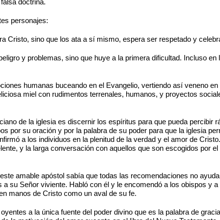
 falsa doctrina.
tes personajes:
ra Cristo, sino que los ata a sí mismo, espera ser respetado y celebra
ligro y problemas, sino que huye a la primera dificultad. Incluso en l
 nociones humanas buceando en el Evangelio, vertiendo así veneno e
ciosa miel con rudimentos terrenales, humanos, y proyectos sociales. 
ano de la iglesia es discernir los espíritus para que pueda percibir r
bos por su oración y por la palabra de su poder para que la iglesia 
nfirmó a los individuos en la plenitud de la verdad y el amor de Crist
elente, y la larga conversación con aquellos que son escogidos por el
, este amable apóstol sabía que todas las recomendaciones no ayuda
 a su Señor viviente. Habló con él y le encomendó a los obispos y a 
 en manos de Cristo como un aval de su fe.
oyentes a la única fuente del poder divino que es la palabra de graci