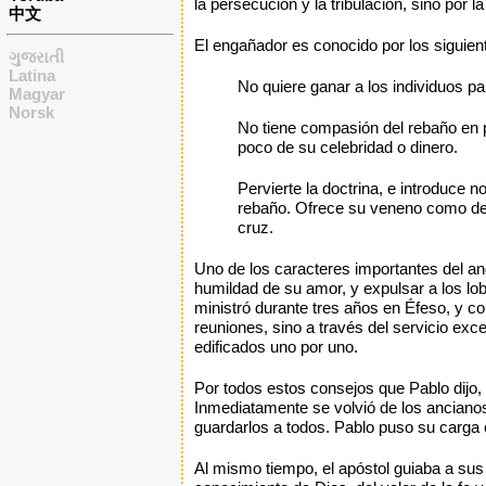
la persecución y la tribulación, sino por la
中文
El engañador es conocido por los siguien
ગુજરાતી
Latina
No quiere ganar a los individuos pa
Magyar
Norsk
No tiene compasión del rebaño en pe
poco de su celebridad o dinero.
Pervierte la doctrina, e introduce
rebaño. Ofrece su veneno como deli
cruz.
Uno de los caracteres importantes del anci
humildad de su amor, y expulsar a los lo
ministró durante tres años en Éfeso, y co
reuniones, sino a través del servicio exc
edificados uno por uno.
Por todos estos consejos que Pablo dijo
Inmediatamente se volvió de los ancianos
guardarlos a todos. Pablo puso su carga
Al mismo tiempo, el apóstol guiaba a sus 