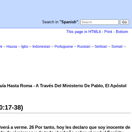
Search in
"Spanish"
:
This page in HTML4
-
Print
-
Bottom
ek
--
Hausa
--
Igbo
--
Indonesian
--
Portuguese
--
Russian
--
Serbian
--
Somali
--
ía Hasta Roma - A Través Del Ministerio De Pablo, El Apóstol
0:17-38)
verá a verme. 26 Por tanto, hoy les declaro que soy inocente de