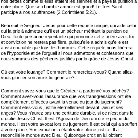
nos dettes comme si elles étaient les siennes et a payé la punition à
notre place. Que son humble amour est grand! Le Très Saint
participe à nos souffrances (2 Corinthiens 5:21).
Béni soit le Seigneur Jésus pour cette requête unique, qui aide celui
qui la prie à admettre qu’il est un pécheur méritant la punition de
Dieu. Toute personne repentante qui prononce cette prière avec foi
et conviction ne restera pas fière, puisqu’elle a admis qu’elle est
aussi coupable que tous les hommes. Cette requête nous libérera
de l’hypocrisie et de l’orgueil si nous admettons et confessons que
nous sommes des pécheurs justifiés par la grâce de Jésus-Christ.
Où est votre louange? Comment le remerciez-vous? Quand allez-
vous glorifier son amnistie générale?
Comment savez-vous que le Créateur a pardonné vos péchés?
Comment avez-vous l’assurance que vos transgressions ont été
complètement effacées avant la venue du jour du jugement?
Comment êtes-vous justifié éternellement devant Dieu et ses
anges? Vous n’aurez pas une certitude durable, si ce n’est dans le
crucifié Jésus-Christ. Il est l’Agneau de Dieu qui ôte le péché du
monde. Il est votre avocat lors du jugement. Il est celui qui a souffert
à votre place. Son expiation a établi votre pleine justice. Il a
réconcilié le monde avec Dieu. Quiconque croit en lui obtient