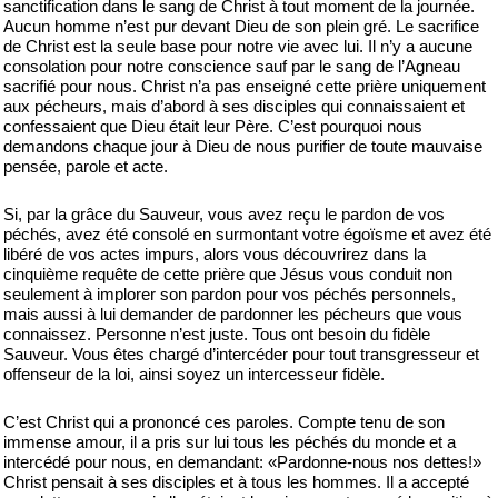
sanctification dans le sang de Christ à tout moment de la journée.
Aucun homme n’est pur devant Dieu de son plein gré. Le sacrifice
de Christ est la seule base pour notre vie avec lui. Il n’y a aucune
consolation pour notre conscience sauf par le sang de l’Agneau
sacrifié pour nous. Christ n’a pas enseigné cette prière uniquement
aux pécheurs, mais d’abord à ses disciples qui connaissaient et
confessaient que Dieu était leur Père. C’est pourquoi nous
demandons chaque jour à Dieu de nous purifier de toute mauvaise
pensée, parole et acte.
Si, par la grâce du Sauveur, vous avez reçu le pardon de vos
péchés, avez été consolé en surmontant votre égoïsme et avez été
libéré de vos actes impurs, alors vous découvrirez dans la
cinquième requête de cette prière que Jésus vous conduit non
seulement à implorer son pardon pour vos péchés personnels,
mais aussi à lui demander de pardonner les pécheurs que vous
connaissez. Personne n’est juste. Tous ont besoin du fidèle
Sauveur. Vous êtes chargé d’intercéder pour tout transgresseur et
offenseur de la loi, ainsi soyez un intercesseur fidèle.
C’est Christ qui a prononcé ces paroles. Compte tenu de son
immense amour, il a pris sur lui tous les péchés du monde et a
intercédé pour nous, en demandant: «Pardonne-nous nos dettes!»
Christ pensait à ses disciples et à tous les hommes. Il a accepté