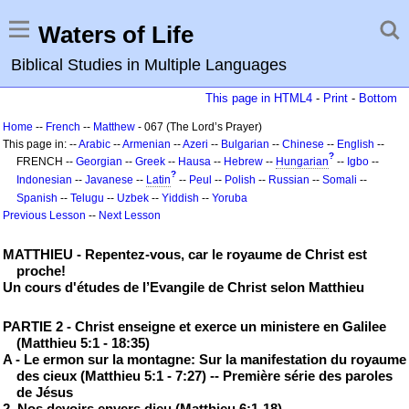
Waters of Life
Biblical Studies in Multiple Languages
This page in HTML4
-
Print
-
Bottom
Home
--
French
--
Matthew
- 067 (The Lord’s Prayer)
This page in: --
Arabic
--
Armenian
--
Azeri
--
Bulgarian
--
Chinese
--
English
--
?
FRENCH --
Georgian
--
Greek
--
Hausa
--
Hebrew
--
Hungarian
--
Igbo
--
?
Indonesian
--
Javanese
--
Latin
--
Peul
--
Polish
--
Russian
--
Somali
--
Spanish
--
Telugu
--
Uzbek
--
Yiddish
--
Yoruba
Previous Lesson
--
Next Lesson
MATTHIEU - Repentez-vous, car le royaume de Christ est
proche!
Un cours d'études de l’Evangile de Christ selon Matthieu
PARTIE 2 - Christ enseigne et exerce un ministere en Galilee
(Matthieu 5:1 - 18:35)
A - Le ermon sur la montagne: Sur la manifestation du royaume
des cieux (Matthieu 5:1 - 7:27) -- Première série des paroles
de Jésus
2. Nos devoirs envers dieu (Matthieu 6:1-18)