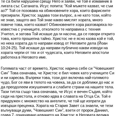
Те са били нарушени срещу Него и заяви, че той е измамник в
лигата със Сатаната. Исус попита: "Кой мъжете казват, че съм
аз?" Той се позовава на обикновените хора, които фарисеите
презирали. Христос задава този въпрос, а не като този, който
не знае, защото ако Той знае какво мислят хората, много
повече това, което казват! Обикновените хора разговаряха по-
известна с учениците, отколкото те направиха с техния
Учител, и затова Той искаше да ги насочи, да се говори открито
това, което прошепна тайно. Христос не е ясно казва кой е той,
но нека хората да го направи извод от Неговите дела (Йоан
10:24-25). Той искаше да направи публично какви изводи на
хората черпи от тях и от чудесата, които Неговите апостоли
работеха в Неговото име.
Голямата част от времето, Христос нарича себе си "Човешкият
Син" Това означава, че Христос е бил човек като учениците Си
и ни харесва. Въпреки това, този дял включва най-голямото
чудо, Бог се яви в тялото на човека, за да се доближи до нас и
да преодолеем изкушенията и слабите страни на нашите тела.
Тази титла също така означава, че Исус е вечен Съдия, който
седи на престола, и отново идва в славата на Отца Си. Той е
придружен с множество на ангелите, че той ще изпрати да
извърши преценка. Хората на Стария Завет са знаели, че тези
вълнуващи думи, "Човешкият Син", взети от пророк Даниил,
глава 7, означавано идването на Христос в Неговата велика