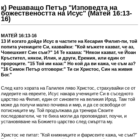
к) Решаващо Петър "Изповедта на
божествеността на Исус" (Матей 16:13-
16)
МАТЕЙ 16:13-16
13 И когато дойде Исус в частите на Кесария Филип-пи, той
попита учениците Си, казвайки: "Кой мъжете казват, че аз,
Човешкият Син съм?" 14 Те казаха: "Някои казват, че Йоан
Кръстител, някои, Илия, и други, Еремия, или един от
пророците. "15 Той им каза:" Но кой да ви кажа, че съм аз?
"16 Симон Петър отговори:" Ти си Христос, Син на живия
Бог."
След като хората на Галилея ляво Христос, страхувайки се от
лидерите на евреите, Исус накара учениците Си в съседното
царство на Филип, един от синовете на великия Ирод. Там той
може да получи малко почивка и мир, и да се освободи от
потисниците му. Той продължава да тренира Своите
последователи, че те биха могли да проповядват, поучи, и
установяване на Божието царство след смъртта му.
Христос не питат: "Кой книжниците и фарисеите кажа, че съм?"