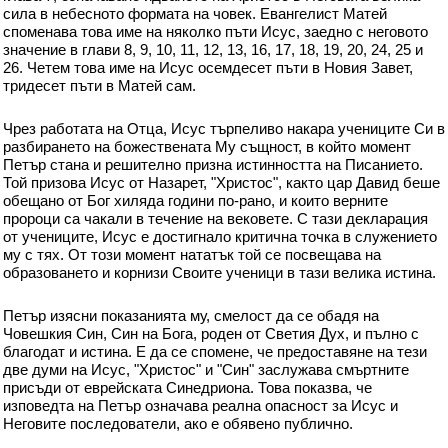
сила в небесното формата на човек. Евангелист Матей
споменава това име на няколко пъти Исус, заедно с неговото
значение в глави 8, 9, 10, 11, 12, 13, 16, 17, 18, 19, 20, 24, 25 и
26. Четем това име на Исус осемдесет пъти в Новия Завет,
тридесет пъти в Матей сам.
Чрез работата на Отца, Исус търпеливо накара учениците Си в
разбирането на божествената Му същност, в който момент
Петър стана и решително призна истинността на Писанието.
Той призова Исус от Назарет, "Христос", както цар Давид беше
обещано от Бог хиляда години по-рано, и които верните
пророци са чакали в течение на вековете. С тази декларация
от учениците, Исус е достигнало критична точка в служението
му с тях. От този момент нататък той се посвещава на
образоването и корнизи Своите ученици в тази велика истина.
Петър изясни показанията му, смелост да се обадя на
Човешкия Син, Син на Бога, роден от Светия Дух, и пълно с
благодат и истина. Е да се спомене, че предоставяне на тези
две думи на Исус, "Христос" и "Син" заслужава смъртните
присъди от еврейската Синедриона. Това показва, че
изповедта на Петър означава реална опасност за Исус и
Неговите последователи, ако е обявено публично.