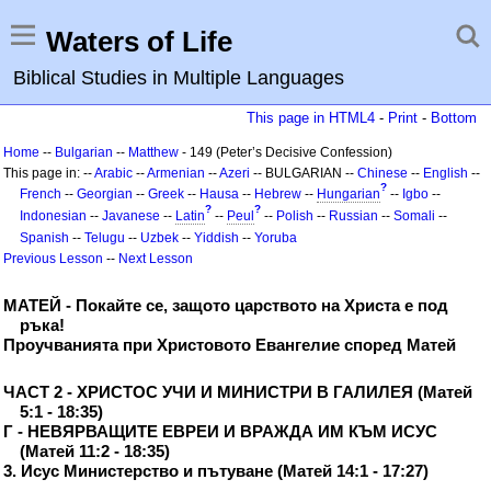
Waters of Life
Biblical Studies in Multiple Languages
This page in HTML4
-
Print
-
Bottom
Home
--
Bulgarian
--
Matthew
- 149 (Peter’s Decisive Confession)
This page in: --
Arabic
--
Armenian
--
Azeri
-- BULGARIAN --
Chinese
--
English
--
?
French
--
Georgian
--
Greek
--
Hausa
--
Hebrew
--
Hungarian
--
Igbo
--
?
?
Indonesian
--
Javanese
--
Latin
--
Peul
--
Polish
--
Russian
--
Somali
--
Spanish
--
Telugu
--
Uzbek
--
Yiddish
--
Yoruba
Previous Lesson
--
Next Lesson
МАТЕЙ - Покайте се, защото царството на Христа е под
ръка!
Проучванията при Христовото Евангелие според Матей
ЧАСТ 2 - ХРИСТОС УЧИ И МИНИСТРИ В ГАЛИЛЕЯ (Матей
5:1 - 18:35)
Г - НЕВЯРВАЩИТЕ ЕВРЕИ И ВРАЖДА ИМ КЪМ ИСУС
(Матей 11:2 - 18:35)
3. Исус Министерство и пътуване (Матей 14:1 - 17:27)