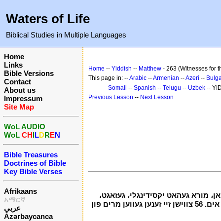
Waters of Life
Biblical Studies in Multiple Languages
Home
Links
Home
--
Yiddish
--
Matthew
- 263 (Witnesses for t
Bible Versions
This page in: --
Arabic
--
Armenian
--
Azeri
--
Bulga
Contact
Somali
--
Spanish
--
Telugu
--
Uzbek
-- YI
About us
Previous Lesson
--
Next Lesson
Impressum
Site Map
WoL AUDIO
WoL
CH
I
L
D
R
E
N
Bible Treasures
Doctrines of Bible
Key Bible Verses
Afrikaans
טאן، מורא געהאט יקסידינגלי، געזאגט،
አማርኛ
"פארוואר דעם איז געווען דער זון פון גאָט." 55 סך ווייבער האבן עס וואַטשינג פון ווייַטן ، ווער האט נאכגעגאנגען יאָשקע פון ​​גליל، געדינט אים. 56 צווישן זיי זענען געווען מרים פון
عربي
Azərbaycanca