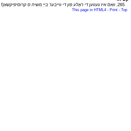
י
265.
וואס איז געווען די ראָלע פון ​​די ווייבער בייַ משיח ס קרוסיפיקשאַן؟
י
This page in HTML4
-
Print
-
Top