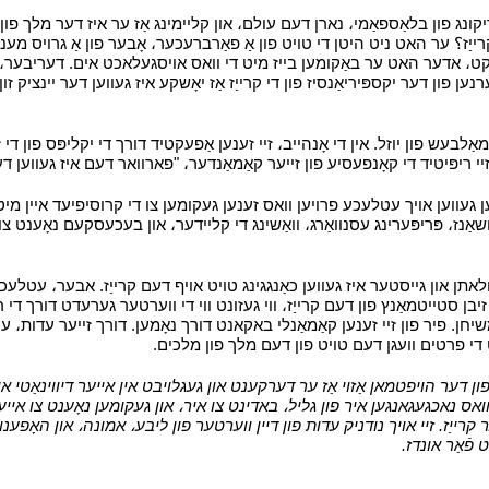
ונג פון בלאַספאַמי، נארן דעם עולם، און קליימינג אַז ער איז דער מלך פון די
؟ ער האט ניט היטן די טויט פון אַ פאַרברעכער، אָבער פון אַ גרויס מענט
ייציקט، אדער האט ער באַקומען בייז מיט די וואס אויסגעלאכט אים. דעריבער
ן פון דער יקספּיריאַנסיז פון די קרייַז אַז יאָשקע איז געווען דער יינציק זון 
אַלבעש פון יוזל. אין די אָנהייב، זיי זענען אַפעקטיד דורך די יקליפּס פון די 
 ריפּיטיד די קאָנפעסיע פון ​​זייער קאַמאַנדער، "פארוואר דעם איז געווען דער 
ען געווען אויך עטלעכע פרויען וואס זענען געקומען צו די קרוסיפיעד איין מי
שאַנז، פּריפּערינג עסנוואַרג، וואַשינג די קליידער، און בעכעסקעם נאָענט צ
ן און גייסטער איז געווען כאַנגגינג טויט אויף דעם קרייַז. אבער، עטלעכע פו
יבן סטייטמאַנץ פון דעם קרייַז، ווי געזונט ווי די ווערטער גערעדט דורך די רא
שיחן. פיר פון זיי זענען קאַמאַנלי באקאנט דורך נאָמען. דורך זייער עדות، עס 
ט די פרטים וועגן דעם טויט פון דעם מלך פון מלכים.
י
ון דער הויפטמאן אַזוי אַז ער דערקענט און געגלויבט אין אייער דיווינאַטי 
ואס נאכגעגאנגען איר פון גליל، באדינט צו איר، און געקומען נאָענט צו אייער 
ייַז. זיי אויך נודניק עדות פון דיין ווערטער פון ליבע، אמונה، און האָפענונג
 פֿאַר אונדז.
י