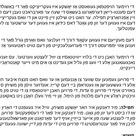
י
די רוימער הויפטמאן געוואוסט אַז יאָשקע איז געקרייציקט פֿאַר די באַשולדיק
דעם סענטו-רייאַן דערפאַרונג בעשאַס די שעה ער פארבראכט נעבן דעם קרייַז
זיין אָפנהאַרציק תפילה. ער האט ניט שילטן זיין פיינט און די וואס געקר
דעם איז געווען דער זון פון גאָט!" דאס כידאַן איז געווען דער ערשטער צו לערנע
עפנטלעך.
י
י
דעם מעקייַעם איז געווען עקאָוד דורך די זעלנער וואס וואַרפן גורל פֿאַר די מ
זענען אַזוי ימפּרעסט דורך די פּערזענלעכקייט פון דעם טויט ראַטעווער אַז זיי
י
די רוימער האבן ניט די בלויז ייוויטנאַסיז צו יוזל 'לעצטע ווערטער. עס זענ
נאכגעגאנגען אַלע די וועג פון גליל און געדינט צו אים מיט זייער קאַנטראַביו
ריינקייַט.
י
י
די פרויען געפונען עס שווער צו אָננעמען אַז ער וואס האט מנצח איבער חולאת
אַלע די געשעענישן אַז געטראפן בייַ דעם קרייַז. אונדזער וויסן פון משיחן ס ז
באזירט אויף די פרויען ס עדות. די פרויען האבן ייוויטנאַסיז צו די טויט פון מ
וויכטיק ראָלע אין דעם מלכות פון הימל. אָן זיי מיר וועלן האָבן ניט באקאנ
י
תפילה:
מיר דאַנקען איר האר יאָשקע משיחן، ווייַל איר געעפנט די האַרץ פ
אַז דו ביסט דער זון פון גאָט. מיר דאַנקען איר פֿאַר די רעספּעקטעד פרויען ו
פון די לעצטע שעה פון אייער בייַזייַן אויף דער פאַרנאַנט און פארשאלטענער קר
לויבן איר פֿאַר ענטראַסטינג די פרויען מיט די עדות פון דיין ישועה געענדיקט
י
קשיא:
י