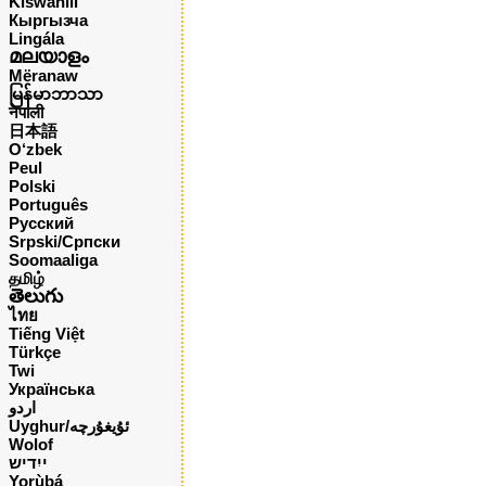
Kiswahili
Кыргызча
Lingála
മലയാളം
Mëranaw
မြန်မာဘာသာ
नेपाली
日本語
O‘zbek
Peul
Polski
Português
Русский
Srpski/Српски
Soomaaliga
தமிழ்
తెలుగు
ไทย
Tiếng Việt
Türkçe
Twi
Українська
اردو
Uyghur/ئۇيغۇرچه
Wolof
ייִדיש
Yorùbá