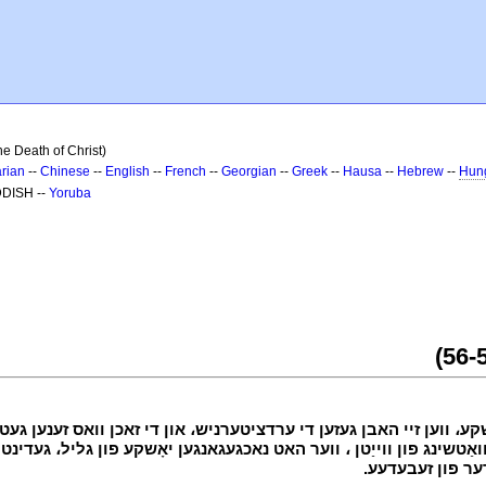
he Death of Christ)
rian
--
Chinese
--
English
--
French
--
Georgian
--
Greek
--
Hausa
--
Hebrew
--
Hun
DDISH --
Yoruba
י
שקע، ווען זיי האבן געזען די ערדציטערניש، און די זאכן וואס זענען גע
ער פון זעבעדעע.
י