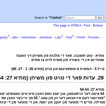
Search in
"Yiddish"
:
This page in HTML4
-
Print
-
Bottom
?
?
?
garian
--
Igbo
--
Indonesian
--
Javanese
--
Latin
--
Peul
--
Polish
--
Russian
--
י
מתיא - טוט תשובה، פֿאַר די מלכות פון משיחן זיך האנט!
י
י
שטודיום אין די בשורה פון משיח לויט צו מתיא
י
י
טייל 5 - המשיח ס סופפעינגס און טויט (מתיא 26: 1 - 27: 66)
י
י
29. עדות פֿאַר די טויט פון משיחן (מתיא 27: 56-54)
י
מתיא 27: 56-54
י
י
54 איצט דער הויפטמאן، און יענע וואס האבן מיט אים וואַטשינג יאָ
מגדלה، מרים די מוטער פון יעקב און יוסף، און די מוטער פון די קינד