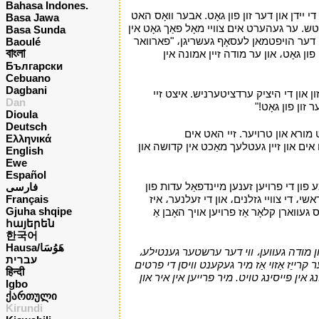
Bahasa Indones.
 יידן און דער זון פון גאָט. אבער וואָס האט
Basa Jawa
ש. ער געהערט אים צוויי מאָל פאַך גאָט אין
Basa Sunda
، דער הויפטמאן לעסאָף געשריגן، "פארוואר
Baoulé
বাংলা
פון גאָט، און ער מודה זיין אמונה אין
Български
Cebuano
Dagbani
זון און די היציק ערדציטערניש. איצט זיי
Dan
זון פון גאָט!"
י
Dioula
Deutsch
ט מורא און טרויער. זיי האט אים
Ελληνικά
ו אים און זיין געטלעך מאַכט אין קדושה און
English
Ewe
Español
ן ​​די פרויען זענען מיינדפאַל עדות פון
فارسی
שי، די צוויי גזלנים، און די זעלנער، איז
Français
Gjuha shqipe
געווארן קלאָר אַז פרויען אויך האָבן אַ
հայերեն
한국어
Hausa/هَوُسَا
און מודה געווען، ווי דער ערשטער גענטילע،
עברית
קרייַז אַזוי אַז מיר געקענט וויסן די פרטים
हिन्दी
 אין פייסינג טויט. מיר פרייען אין איר און
Igbo
ქართული
Kirundi