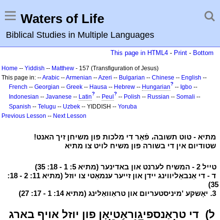
Waters of Life
Biblical Studies in Multiple Languages
This page in HTML4
-
Print
-
Bottom
Home
--
Yiddish
--
Matthew
- 157 (Transfiguration of Jesus)
This page in: --
Arabic
--
Armenian
--
Azeri
--
Bulgarian
--
Chinese
--
English
--
?
French
--
Georgian
--
Greek
--
Hausa
--
Hebrew
--
Hungarian
--
Igbo
--
?
?
Indonesian
--
Javanese
--
Latin
--
Peul
--
Polish
--
Russian
--
Somali
--
Spanish
--
Telugu
--
Uzbek
-- YIDDISH --
Yoruba
Previous Lesson
--
Next Lesson
י
מתיא - טוט תשובה، פֿאַר די מלכות פון משיחן זיך האנט!
י
י
שטודיום אין די בשורה פון משיח לויט צו מתיא
י
י
טייל 2 - המשיח לערנט און באדינער (מתיא 5: 1 - 18: 35)
י
י
ד - די אַנבאַליווינג יידן און זייער ענמאַטי צו יוזל (מתיא 11: 2 - 18:
35)
י
י
3. יאָשקע 'מיניסטעריום און טראַוואַלינג (מתיא 14: 1 - 17: 27)
י
י
ל)
י
די טראַנספיגוראַטיאָן פון יוזל אויף בארג