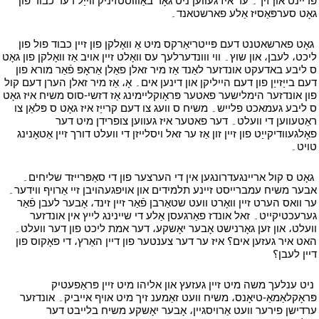
פריינט און זיך۔ ער איז געווען ניט גאָר באַוווסטזיניק ווייַל דער כבוד פון
גאָט סערפּאַסיז אַלע פארשטאנד۔
י
י
גאָט פארשאטנט דעם פּייטריאַרקס מיט אַ וואָלקן פון זיין כבוד פול פון
ליכט، לעבן، און שוץ۔ ווי ווונדערלעך עס וואָלט זיין אויב אַז וואָלקן פון גאָט
ס ליבע באדעקט אונדזער לאַנד אַז מיר זאלן פאַלן אַראָפּ פֿאַר מורא פון
דעם בייַזייַן פון דעם הייליקן און דינען אים۔ אָ، אַז מיר זאלן הערן דעם קול
פון אונדזער הימלישער פאטער פּראָוקליימינג אַז דזשי-סוס משיח איז גאָט
ס ליבע געמאכט פלייש۔ משיח ס וועג צו דעם קרייַז איז גאָט ס פּלאַן צו
ראַטעווען די וועלט۔ דער פאטער איז געווען צופרידן מיט דער
פאָלגעוודיקייַט פון זיין זון אַז ער זאל ויסלייזן די וועלט דורך זיין אַטאָנינג
טויט۔
י
י
גאָט ס קול אריינגעדרונגען אין די הערצער פון די סאַפּרייזד שליחים۔
אבער משיח עמברייסט זיינע תלמידים און אויפגעהויבן זיי אַרויף ווידער۔
ער וואס הערט זיין וואָרט וועט שטאַרבן פֿאַר זיין זינד، אָבער לעבן פֿאַר
גערעכטיקייט۔ זאל אונדז פאַרגעסן אַלע די שיינינג לייץ אין אונדזער
וועלט، און זען גאָרנישט אָבער יאָשקע، דער אמת ליכט פון דער וועלט۔
האט איר געזען אים؟ איז ער דער צענטער פון דיין האַרץ، די פאָקוס פון
דיין לעבן؟
י
י
ניט ענלעך משה מיט זיין געזעץ און אליהו מיט זיין פּראַפעטיק
פּראָקלאַמאַ-טיאָנס، משיח וועט זאַמענ זיך מיט אויף אייביק۔ אונדזער
ערדישן פירער וועט אַרויסגיין، אָבער יאָשקע משיח בלייבט דער