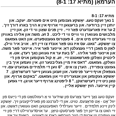
הערמאָן (מתיא 17: 8-1)
י
י
מתיא 17: 8-1
י
י
1 נאך זעקס טעג، יאָשקע גענומען מיט אים פעטרוס، יעקב، און
יוחנן זיין ברודער، און ברענגען זיי אַרויף אין אַ הויך באַרג דורך זיך۔
2 ער איז פארענדערט פֿאַר זיי۔ זיין פּנים שאָון ווי די זון، און זיין
מלבושים געווארן ווי ווייַס ווי די ליכט۔ 3 זע، משה און אליהו באוויזן
צו זיי גערעדט מיט אים۔ 4 פעטרוס געענטפערט، און האט געזאגט
צו יאָשקע، "גאט، עס איז גוט פֿאַר אונדז צו זיין דאָ۔ אויב איר ווילן،
לאָזן ס מאַכן דרייַ געצעלטן דאָ: איינער פֿאַר איר، איינער פֿאַר משה،
און איינער פֿאַר אליהו۔ "5 בעת ער איז געווען נאָך רעדן، אט، אַ
ליכטיק וואָלקן פארשאטנט זיי۔ זע، אַ קול געקומען אויס פון די
וואָלקן، געזאגט، "דאס איז מיין געליבטער זון، אין וועמען איך בין
געזונט צופרידן۔ הערן צו אים۔ "6 ווען די תלמידים געהערט עס، זיי
געפאלן אויף זייער פנימער، און זענען געווען זייער דערשראָקן۔ 7
יאָשקע געקומען און אנגערירט זיי און געזאגט، "באקום אַרויף، און
טאָן ניט זיין דערשראָקן۔" 8 ליפטינג אַרויף זייער אויגן، זיי געזען
קיין איינער، חוץ יאָשקע אַליין۔
י
י
זעקס טעג נאָך זייער צאָרעס פון שוידער ווי אַ רעזולטאַט פון די נייַעס פון
יוזל 'אָט - אָט פּראָצעס، טויט، און די לערנונג פון פארלייקענען זיך، יאָשקע
לינק זיינע תלמידים۔ זייער ווערלדלי האפענונגען האט געווארן דאַשט، און
זיי האט צו גרייטן זיך פֿאַר פּערסעקו-טיאָן۔ ער אויסדערוויילט דרייַ פון זיי
און געפירט זיי אַרויף די הויך הערמאָן בארג צו דאַוונען۔ בשעת ער איז