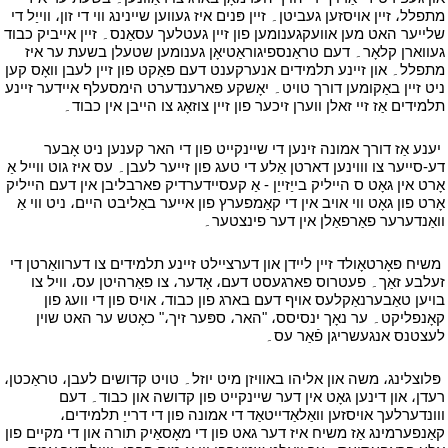
מתפלל، זיין אויסזען געביטן۔ זיין פּנים איז געווען שיינינג ווי די זון، ווייַל די
שלייער האט מען אוועקגענומען פון זיין געטלעך עסאַנס۔ זיין אייביק כבוד
געווארן קלאָר۔ דעם טראַנספיגוראַטיאָן גענומען שטעלן בשעת ער איז
מתפלל۔ און זיינע תלמידים אנערקענט דעם פאַקט פון זיין לעבן וואָס קען
ניט זיין באַקומען דורך טויט۔ יאָשקע פארענדערט הימסעלף איידער זיינע
תלמידים אַז זיי זאלן ווערן זיכער פון זיין צוזאָג צו הייבן אין כבוד۔
י
י
יענע אַז דורך אמונה זינען די שיינקייט פון די האר קענען ניט אָבער
דע-סייער צו וווינען דארטן אַלע די טעג פון זייער לעבן۔ עס איז גוט ווייל אַ
אָרט אין גאָט ס הייליק בייַזייַן - אַ קעסיידערדיק פארבליבן אין דעם הייליק
אָרט פון גאָט ווי אויב אין די קאַמפערץ פון אייער באַליבט היים، ניט ווי אַ
וואַנדערער פאַרפאַלן אין דער פינצטער۔
י
י
משיח פאָרטאָולד זיין ליידן און דערציילט זיינע תלמידים צו דערוואַרטן די
זעלבע זאַך۔ פעטרוס פארגעסט דעם، אָדער، צו פאַרהיטן עס، וויל צו
בויען טאַבערנאַקלעס אויף דעם בארג פון כבוד، אויס פון די וועג פון
קאָנפליקט۔ ער נאָך ינסיסס، "האר، ספּער זיך،" כאָטש ער האט שוין
לעצטנס אנגעשריגן פֿאַר עס۔
י
י
פּלוצלינג، משה און אליהו באוויזן מיט יוזל۔ טויט קדושים לעבן، טראַכטן،
רעדן، און דינען גאָט אין דער שיינקייט פון קדושה און כבוד۔ דעם
ווונדערלעך אויסזען וואַלאַדייטאַד די אמונה פון די דרייַ תלמידים،
קאַנפערמינג אַז משיח איז דער גאט פון די מאָסאַיק תורה און די מקיים פון