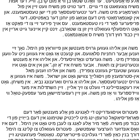
אַלע פּראָפעסיעס۔ ער וואָלט שטאַרבן ווי אַ מום קרבן، ווייל דער אמת
משיח צוגעזאגט צו די גויים۔ דער טויט פון משיח וועט זיין אין פול
האַרמאָניע מיט משה، דער ינטערסעססאָר פון די ישן טעסטאמענט، און
אין קאַנפאָרמאַטי מיט דעם אָנזאָג פון יוחנן דער באַפּטיסט، דער
פּריפּערער פֿאַר די ניו טעסטאמענט۔ עס אויך פירער זיי צו די פאַקט אַז
גאָט הימסעלף געוואלט זיין זון צו שטאַרבן، זינט קיין איינער גייט אריין אין
זיין כבוד חוץ דורך משיח ס אַטאָונמאַנט۔
י
י
משה און אליהו געווען גרויס מענטשן און פייווראַץ פון הימל، נאָך זיי
זענען אָבער רוחניות סלאַוועס، און קנעכט אַז גאָט איז געווען ניט על-וועגן
צופרידן מיט۔ משה גערעדט ונאַדוויסעדלי، און אליהו איז אַ מענטש
ונטערטעניק צו תאוות۔ אבער משיח איז "אַ זון،" און אין אים גאָט איז
געווען שטענדיק געזונט צופרידן۔ משה און אליהו זענען מאל
אין-סטרומענץ פון ויסגלייַך צווישן גאָט און ישראל۔ משה איז געווען אַ
גרויס ינטערסעססאָר، און אליהו אַ גרויס ווארענונג נביא۔ אין משיחן، גאָט
איז רעקאַנסיילינג די וועלט צו זיך אליין۔ זיין השתדלות איז מער
וויידספּרעד ווי אַז פון משה، און זיין רעפערמיישאַן מער עפפעק-טואַל ווי
אַז פון אליהו۔
י
י
פעטרוס אויסגעדריקט די לאָנגינג פון אַלע מענטשן פֿאַר דעם
פּאַראַדיסיאַקאַל טרעפן-ינג מיט לייַכטיק שטימונג אין דעם בייַזייַן פון די
כבוד פון משיח، פֿאַר מיר אַלע לאַנג צו לעבן מיט גאָט אין הימל۔ דעם איז
וואָס אונדזער הערצער שעפּטשען۔ פעטרוס געוואלט צו קלינג צו הימל
דורך בנין כאַץ פֿאַר די געלויבט פּייטריאַרקס، טאָוטאַלי פערגעטינג זיין