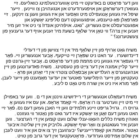
ווען דער פּראָסט ם באדעקט זיי מיט אָוווערכוועלמינג כוואליעס، זיי
געווארן דערשראָקן און אויפגערודערט און אנגעהויבן צו וויינען۔ זייער
שיפל איז געווען אָנגעפילט מיט וואַסער און איז געווען וועגן צו זינקען۔ זיי
פאַרפאַלן פּאַ-טיענסע، אויפגעוועקט דעם סליפּינג יאָשקע און
אפגעטרעסלט אים געשריגן، "גאט، אויפֿהיטן אונדז! צי ניט איר זען מיר
זענען אין צרה؟ ווי טאָן איר שלאָף בשעת מיר זענען אויף דער גרענעץ פון
צעשטערונג؟ "
י
י
משיח גאַט אַרויף פון זיין שלאָף מיד אין די צווישן פון די דעדלי
דיינדזשערז۔ ער האט ניט שפּאָרן זיי טייקעף، אָבער אנגעשריגן זיי، פֿאַר
די געפאַר איז געווען ניט מחמת פון דער פּראָסט ם، אָבער זיין-גרונט פון
זייער קליין אמונה אין דער צייַט פון טעסטינג۔ משיח פאדערונגען פון זיין
אנהענגערס אַ העלדיש און אַבסאָלוט צוטרוי אין די זאָרגן און פּראָ -
טעקטיאָן פון זייער הימלישער פאטער אין יעדער מאָמענט פון זייער לעבן،
פֿאַר מורא איז ניט אין שורה מיט גאָט ס ליבע۔
י
י
משיח דעמאָלט אנגעשריגן די ריידזשינג ווינטן און די ם۔ ווען ער באפוילן
זיי מיט זיין ווערטער צו רו אַראָפּ، זיי קאַמד אַראָפּ، און עס איז געווען אַ
גרויס רו۔ גרויל גריפּט זיינע תלמידים ווען זיי האבן געזען דעם נס، פֿאַר זיי
האט געזען דעם זאָגן אַז יאָשקע איז דער גאט פון נאַטור ווי געזונט۔
וואוהין משיח כּללים העאַוו-ענלי שלום וועט קומען אין די הערצער۔ ווען
זענען איר געגאנגען צו וואָר-שיף יאָשקע، גלויביק אין זיין שליטה איבער
נאַטור، אומות און קאָפּדרייעניש؟ יבערגעבן זיך צו אים און איר וועט לעבן
אין שלום אַמידסט גערודער، פּראָטעקטעד אין דער גרוב פון טויט۔
י