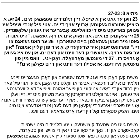
י
מתיא 8: 27-23
י
י
23 ווען ער גאַט אין אַ שיפל، זיין תלמידים געגאנגען אים۔ 24 זע، אַ
היציק שטורעם געקומען אַרויף אויף די ים، אַזוי פיל אַז די שיפל איז
געווען באדעקט מיט די כוואליעס، אָבער ער איז געווען שלאָפנדיק۔
25 זיי געקומען צו אים، און וואָוק אים אַרויף، געזאגט، "היט אונדז،
גאט! מיר זענען געהאלטן ביים שטארבן! "26 ער האט געזאגט צו
זיי،" פארוואס זענען איר שרעקעדיק، אָ איר פון קליין אמונה؟ "און
ער גאַט אַרויף، אנגעשריגן דער ווינט און דעם ים، און עס איז געווען
אַ גרויס רו۔ 27 די מענטשן מאַרוואַלד، זאָגן-ינג، "וואס מין פון
מענטשן איז דעם، אַז אפילו דער ווינט און די ם פאָלגן אים؟"
י
י
משיח קען האָבן פּריווענטיד דעם שטורעם און האָבן צוגעגרייט זיינע
תלמידים אַ ליב דורכפאָר، אָבער אַז וואָלט ניט האָבן געווען אַזוי פיל פֿאַר
זיין כבוד און די באַשטעטיקונג פון זייער אמונה ווי זייער דע-ליוועראַנסע
איז געווען۔ איינער וואָלט דערוואַרטן אַז בעת משיחן מיט זיי، זיי וועלן
שטענדיק האָבן גינציק דורכפאָר۔ אויף דער פאַרקערט، משיח ווייזט אונדז
אַז גייט פארביי איבער די אָקעאַן פון דעם לעבן צו די אנדערע זייַט מיט
אים، היציק סטאָרמז זאָל זיין דערוואַרט צוזאמען דעם וועג۔
י
י
משיח גייט ניט שטענדיק צושטעלן זיינע תלמידים מיט גשמיות
קאַם-פאָרט און יז۔ נאָך ער סאַוועס זיי אין די צווישן פון סטאָרמז،
טעם-פּעסץ און סכנות، פֿאַר שׂטן ספּערז קיין אָנשטרענגונג צו אָפּשאַפן