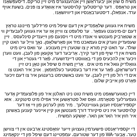
משיח ס שוץ און יבערראַשן זיין אנהענגערס מיט זיין טריקס، דיסעפּשאַנז
און טראַפּס۔ דער קריסטלעך קלויסטער איז אַוואַדע צו פּנים، בשעת אויף
ערד، אנפאלן، דיסטערבאַנסיז און דיוויזשאַנז۔
י
י
משיח איז געווען שלאָפנדיק אין דעם שיפל מיט פרידלעך מיינונג טראָץ
דעם ים-מינענט געפאַר۔ ער סלעפּט צו ווייַזן אַז ער איז געווען לעבעדיק ווי
אַ שטאַרביק מענטש ווי אונדז מיט די ויסנעם פון זייַענדיק סינלעסס۔ זיין
שעפעדיק ווערק אים געמאכט מיד און פאַרשלאָפן، נאָך ווייַל ער האט קיין
שולד، ער האט קיין מורא ין צו שטערן זיין מענוכע۔ ער וואס גייט מיט
משיח אין די שיף פון דער קירך، אַריבער דער אָקעאַן פון לעבן، וועט ווערן
זיכער אין להכעיס פון די באַוווסט דיינדזשערז، פֿאַר די געטרייַ און די
גוואַלדיק גואל איז מיט אים۔ אַרייַן משיח ס שיפל און טאָן ניט זיין
דערשראָקן، פֿאַר ער איז דער בעסטער כעלמזמאַן۔ אויב איר האנט צו
אים די רול פון דיין לעבן، ער וועט באשטימט ברענגען איר צו דעם זיכער
פּאָרט פון אייביק שלום۔
י
י
דיין כאַווערשאַפט מיט משיח טוט ניט האַלטן איר פון פּלוצעמדיק אָדער
געפערלעך סטאָרמז، וואָס זאל סטראַשען איר אפילו מיט סינגקינג۔ אזא
יקספּיריאַנסיז זענען געוויינטלעך۔ מיר מוזן לערנען פון זיי אַז דער
קלויסטער איז ניט סיקיורד דורך מענטשן און קיין איינער קענען באַשיצן
איר חוץ איר האר און האר، יאָשקע המשיח۔
י
י
די יקספּיריאַנסט פישערמין געצויגן זייער יגזאָסטינג אַרבעט אין די צווישן
פון דער שטורעם، עמפּטיינג דעם שיפל פון די ינקאַמינג WA-טער، אָבער