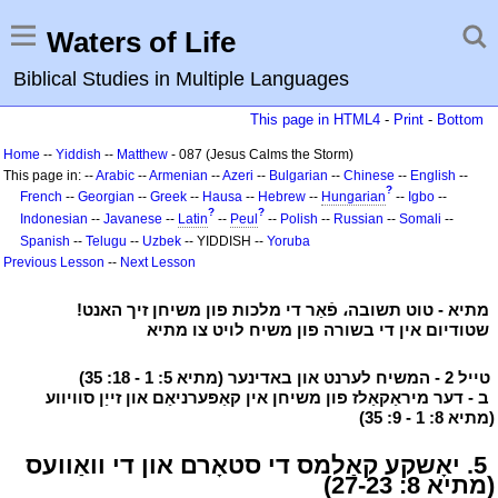
Waters of Life
Biblical Studies in Multiple Languages
This page in HTML4
-
Print
-
Bottom
Home
--
Yiddish
--
Matthew
- 087 (Jesus Calms the Storm)
This page in: --
Arabic
--
Armenian
--
Azeri
--
Bulgarian
--
Chinese
--
English
--
?
French
--
Georgian
--
Greek
--
Hausa
--
Hebrew
--
Hungarian
--
Igbo
--
?
?
Indonesian
--
Javanese
--
Latin
--
Peul
--
Polish
--
Russian
--
Somali
--
Spanish
--
Telugu
--
Uzbek
-- YIDDISH --
Yoruba
Previous Lesson
--
Next Lesson
י
מתיא - טוט תשובה، פֿאַר די מלכות פון משיחן זיך האנט!
י
י
שטודיום אין די בשורה פון משיח לויט צו מתיא
י
י
טייל 2 - המשיח לערנט און באדינער (מתיא 5: 1 - 18: 35)
י
י
ב - דער מיראַקאַלז פון משיחן אין קאַפּערניאַם און זייַן סוויווע
(מתיא 8: 1 - 9: 35)
י
י
5. יאָשקע קאַלמס די סטאָרם און די וואַוועס
(מתיא 8: 27-23)
י