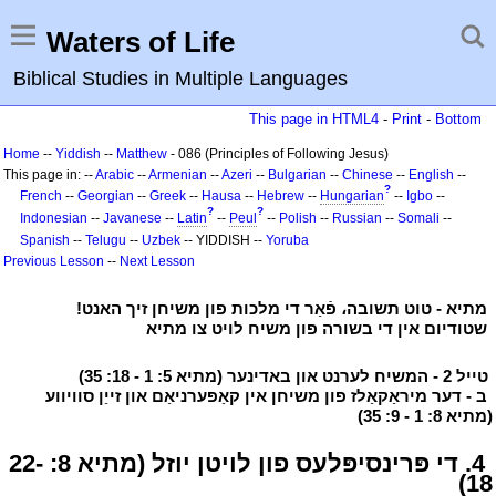
Waters of Life
Biblical Studies in Multiple Languages
This page in HTML4
-
Print
-
Bottom
Home
--
Yiddish
--
Matthew
- 086 (Principles of Following Jesus)
This page in: --
Arabic
--
Armenian
--
Azeri
--
Bulgarian
--
Chinese
--
English
--
?
French
--
Georgian
--
Greek
--
Hausa
--
Hebrew
--
Hungarian
--
Igbo
--
?
?
Indonesian
--
Javanese
--
Latin
--
Peul
--
Polish
--
Russian
--
Somali
--
Spanish
--
Telugu
--
Uzbek
-- YIDDISH --
Yoruba
Previous Lesson
--
Next Lesson
י
מתיא - טוט תשובה، פֿאַר די מלכות פון משיחן זיך האנט!
י
י
שטודיום אין די בשורה פון משיח לויט צו מתיא
י
י
טייל 2 - המשיח לערנט און באדינער (מתיא 5: 1 - 18: 35)
י
י
ב - דער מיראַקאַלז פון משיחן אין קאַפּערניאַם און זייַן סוויווע
(מתיא 8: 1 - 9: 35)
י
י
4. די פּרינסיפּלעס פון לויטן יוזל (מתיא 8: 22-
18)
י