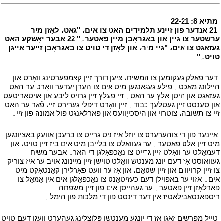
י
מתיא 8: 22-21
י
י
21 אנדער פון זיינע תלמידים האט צו אים، "גאט، לאָזן מיר
ערשטער צו גיין און באַגראָבן מיין פאטער۔" 22 אבער יאָשקע האט
געזאגט צו אים، "גיי מיר، און לאָזן די טויט צו באַגראָבן זייער אייגן
טויט۔"
י
י
דער פאלק געקומען צו המשיח، ציען דורך זיין קאַמפערטינג וואָרט און
היילונג מאַכט۔ פילע געגאנגען מיט אים צו הערן יעדער וואָרט ער האט
געזאגט און היטן אַלץ ער האט۔ זיי פּעלץ זיין גרויס ליבע און אויטאָריטעט
און סענסט זיין געטלעך כבוד۔ זיין וואָרט דיפּלי גערירט זיי، פֿאַר ער האט
זיי צו תשובה، צוטרוי און היסכייַוועס און פארלאנגט פול אמונה פון זיי۔
י
י
איינער פון די צוהערערס צו יוזל איז ניט גרייט צו ברעכן אַוועק באַציונגען
מיט זיין אַלט פאטער۔ ער געוואלט צו בלייַבן מיט אים ביז זיין טויט، און
דעמאָלט ער וואָלט זיין גרייט צו נאָכפאָלגן די האר۔ אבער משיח
געוואוסט אַז דעם יונג מענטש וואָלט טוישן זיין מיינונג אויב ער איז צוריק
צו זיין קרויווים און זיין שטאַם، און אַז ער וועט פאַרלירן קאָנטאַקט מיט
אים۔ אזוי ער באפוילן דעם כעזיטאַנט צו נאָכפאָלגן אים אין אַמאָל צו
פאַרלאָזן זיין פאטער۔ ער געהייסן אים פון זיין משפּחה
ריספּאַנסאַבילאַטיז אין דער דינסט פון די מלכות פון הימל۔
י
י
טייל מפרשים זאָגן אַז די יונגע מענטשן פּלוצלינג געהערט וועגן דעם טויט