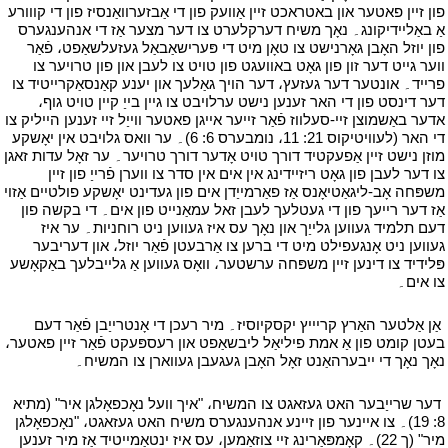
פון זיין פאטער און באטראכט זיין אַוועק פון די אַבזערוואַנסיז פון די קווורע
אַ באַליידיקונג۔ נאָך משיח דערקלערט צו דער מצער אַז די אנהענגערס
פון יוזל האָבן גאָרנישט צו טאָן מיט די פּערישאַבאַל געזעלשאַפט، פֿאַר
ווער גייט דער זון פון גאָט באוועגט פון טויט צו לעבן און פון טרויער צו
פרייד۔ אונטער דער געזעץ، דער הויך גאַלעך און יענע קאַנסאַקרייטיד צו
דער דינסט פון די האר זענען נישט ערלויבט צו גיין בייַ קיין טויט גוף،
אדער באַשמוצן זיי-סעלווז פֿאַר זייער אייגן פאטער ווייַל זיי זענען הייליק צו
די האר (לעוויטיקוס 21: 11، נומבערס 6: 6)۔ ער וואס גלויבט אין יאָשקע
מוזן נישט זיין אַפעקטיד דורך טויט אָדער דורך טרויער۔ ער זאָל עדות זאגן
צו דער לעבן פון גאָט ריזיידינג אין אים אין סדר צו ווערן פֿרייַ פון זיין
משפּחה אָב-ליגאַטיאָנס אַז פאַרמייַדן אים פון געדינט יאָשקע פולטיים אַזוי
אַז דער רייעך פון די געטלעך לעבן זאל עמאַנייט פון אים۔ די בקשה פון
דעם תלמיד געווען גלייַך און נאָך עס איז געווען ניט רוחניות۔ ער איז
געווען ניט אָנגעפילט מיט די ברען צו אַרבעטן פֿאַר יוזל، און דעריבער
פּלידיד צו דינען זיין משפּחה ערשטער، וואָס געווען אַ גלייבלעך באַקאָשע
צו אים۔
י
י
אַן אַלטער האַרץ קריייץ יקסקיוסיז۔ מיר רעכן די אָנטרייַבן פֿאַר דעם
בעטן קומט פון אַ אמת פיליאַל ליבשאַפט און רעספּעקט פֿאַר זיין פאטער،
נאָך נאָך די ייבערהאַנט זאָל האָבן געגעבן געווארן צו המשיח۔
י
י
דער שרייַבער האט געזאגט צו המשיח، "איך וועל נאָכפאָלגן איר" (מתיא
8: 19)۔ צו איינער פון זיינע אנהענגערס משיח האט געזאגט، "נאָכפאָלגן
מיר" (ך 22)۔ קאָמפּאַרינג זיי צוזאַמען، עס איז ינטאַמייטיד אַז מיר זענען