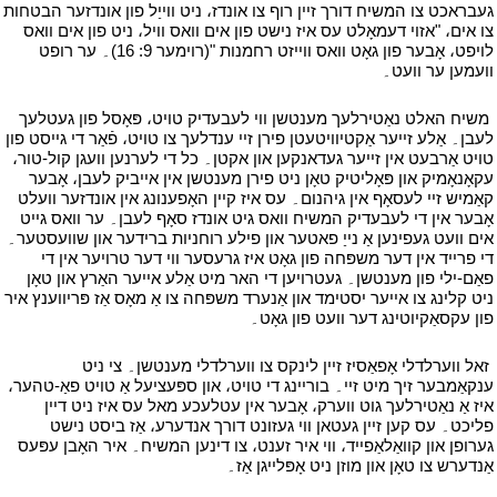
געבראכט צו המשיח דורך זיין רוף צו אונדז، ניט ווייַל פון אונדזער הבטחות
צו אים، "אזוי דעמאָלט עס איז נישט פון אים וואס וויל، ניט פון אים וואס
לויפט، אָבער פון גאָט וואס ווייזט רחמנות "(רוימער 9: 16)۔ ער רופט
וועמען ער וועט۔
י
י
משיח האלט נאַטירלעך מענטשן ווי לעבעדיק טויט، פּאָסל פון געטלעך
לעבן۔ אַלע זייער אַקטיוויטעטן פירן זיי ענדלעך צו טויט، פֿאַר די גייסט פון
טויט אַרבעט אין זייער געדאנקען און אקטן۔ כל די לערנען וועגן קול-טור،
עקאָנאָמיק און פּאָליטיק טאָן ניט פירן מענטשן אין אייביק לעבן، אָבער
קאַמיש זיי לעסאָף אין גיהנום۔ עס איז קיין האָפענונג אין אונדזער וועלט
אָבער אין די לעבעדיק המשיח וואס גיט אונדז סאָף לעבן۔ ער וואס גייט
אים וועט געפינען אַ נייַ פאטער און פילע רוחניות ברידער און שוועסטער۔
די פרייד אין דער משפּחה פון גאָט איז גרעסער ווי דער טרויער אין די
פאַם-ילי פון מענטשן۔ געטרויען די האר מיט אַלע אייער האַרץ און טאָן
ניט קלינג צו אייער יסטימד און אַנערד משפּחה צו אַ מאָס אַז פּריווענץ איר
פון עקסאַקיוטינג דער וועט פון גאָט۔
י
י
זאל ווערלדלי אָפאַסיז זיין לינקס צו ווערלדלי מענטשן۔ צי ניט
ענקאַמבער זיך מיט זיי۔ בוריינג די טויט، און ספּעציעל אַ טויט פאַ-טהער،
איז אַ נאַטירלעך גוט ווערק، אָבער אין עטלעכע מאל עס איז ניט דיין
פליכט۔ עס קען זיין געטאן ווי געזונט דורך אנדערע، אַז ביסט נישט
גערופן און קוואַלאַפייד، ווי איר זענט، צו דינען המשיח۔ איר האָבן עפּעס
אַנדערש צו טאָן און מוזן ניט אָפּלייגן אַז۔
י