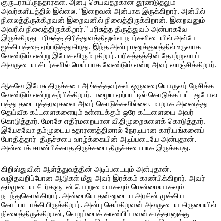
குருடராயிருந்தார்கள். அன்பு செய்வதற்கான தூண்டுதலும்
அவர்களிடத்தில் இல்லை. “இறைவன் அன்பாக இருக்கிறார். அன்பில்
நிலைத்திருக்கிறவன் இறைவனில் நிலைத்திருக்கிறான். இறைவனும்
அவரில் நிலைத்திருக்கிறார்.” பரிசுத்த திருத்துவம் அன்பாகவே
இருக்கிறது. பரிசுத்த திரித்துவத்திலுள்ள நபர்களிடையில் அன்பே
ஐக்கியத்தை ஏற்படுத்துகிறது. இந்த அன்பு மனுக்குலத்தில் உருவாக
வேண்டும் என்று இயேசு விரும்புகிறார். பரிசுத்தத்தின் தோற்றுவாய்
அவருடைய சிடர்களில் மெய்யாக வேண்டும் என்ற அவர் வாஞ்சிக்கிறார்.
ஆகவே இயேசு திருச்சபை அங்கத்தவர்கள் ஒருவரையொருவர் நேசிக்க
வேண்டும் என்று கற்பிக்கிறார். பழைய ஏற்பாட்டில் கொடுக்கப்பட்டதுபோல
பத்து தடையுத்தரவுகளை அவர் கொடுக்கவில்லை. மாறாக அனைத்து
தெய்வீக கட்டளைகளையும் உள்ளடக்கும் ஒரே கட்டளையை அவர்
கொடுத்தார். மோசே எதிர்மறையான விதிமுறைகளைக் கொடுத்தார்.
இயேசுவோ தம்முடைய உதாரணத்தினால் நேரடியான காரியங்களைப்
போதித்தார். திருச்சபை வாழ்க்கையின் அடிப்படையே அன்புதான்.
அன்பைக் காண்பிக்காத திருச்சபை திருச்சபையாக இருக்காது.
கிறிஸ்துவின் ஆள்த்துவத்தின் அடிப்படையும் அன்புதான்.
வழிதவறிப்போன ஆடுகள் மீது அவர் இரக்கம் காண்பிக்கிறார். அவர்
தம்முடைய சீடர்களுடன் பொறுமையாகவும் மென்மையாகவும்
நடந்துகொள்கிறார். அன்பையே தன்னுடைய அரசின் முக்கிய
கோட்பாடாக்கியிருக்கிறார். அன்பு செய்கிறவன் அவருடைய கிருபையில்
நிலைத்திருக்கிறான், வெறுப்பைக் காண்பிப்பவன் சாத்தானுக்கு