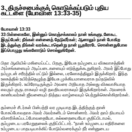
3. திருச்சபைக்குக் கொடுக்கப்படும் புதிய
கட்டளை (யோவான் 13:33-35)
யோவான் 13:33
33 பிள்ளைகளே, இன்னும் கொஞ்சக்காலம் நான் உங்களுடனேகூட
இருப்பேன்; நீங்கள் என்னைத் தேடுவீர்கள்; ஆனாலும் நான் போகிற
இடத்துக்கு நீங்கள் வரக்கூடாதென்று நான் யூதரோடே சொன்னதுபோல
இப்பொழுது உங்களோடும் சொல்லுகிறேன்.
பிதா ஆவியில் மகிமைப்பட்ட பிறகு, இயேசு நம்முடைய விசுவாசத்தின்
அம்சங்களையும் அடிப்படைகளையும் எடுத்துக்கூறுகிறார். அவர் இப்போது
நம்முடன் சரீரத்தில் மட்டும் இல்லை, பரலோகத்திலும் இருக்கிறார். இந்த
உலகத்தில் உயிர்த்தெழுந்த இயேசு முக்கியமானவராக நம்நடுவில்
இருக்கிறார். உயிரோடிருக்கும் அவரை அறியாத அல்லது விசுவாசியாத
எவரும் குருடராகவும் வழி தவறியவராகவும் இருக்கிறார்கள். அவரைக்
காண்பவர்கள் ஜீவனையும் நித்தய வாழ்வையும் பெற்றுக்கொள்கிறார்கள்.
தம்மைச் சீடர்கள் பின்பற்றி வர முடியாத இடத்திற்குத் தான்
போகப்போவதாக அவர் அவர்களிடம் சொன்னார். அவர் தாம் நியாயம்
விசாரிக்கப்படப்போவதையோ, கல்லறையையோ குறிப்பிடாமல்,
தம்முடைய பரமேறுதலைக் குறிப்பிட்டார். “நான் உம்முடைய எதிரிகளை
உம்முடைய பாதபடியாக்கிப் போடும்வரைக்கும் நீர் என்னுடைய