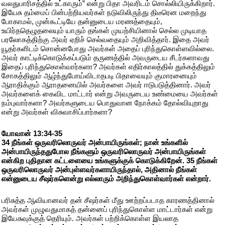
வலதுபாரிசத்தில் உட்காரும்” என்று பிதா அவரிடம் சொல்லியிருக்கிறார்.
இயேசு தம்மைப் பின்பற்றியவர்கள் நடுவிலிருந்து திடீரென மறைந்து
போகாமல், முன்கூட்டியே தன்னுடைய மரணத்தையும்,
உயிர்ததெழுதலையும் யாரும் தங்கள் முயற்சியினால் செல்ல முடியாத
பரலோகத்திற்கு அவர் ஏறிச் செல்வதையும் அறிவித்தார். இதை அவர்
யூதர்களிடம் சொன்னபோது அவர்கள் அதைப் புரிந்துகொள்ளவில்லை.
அவர் காட்டிக்கொடுக்கப்படும் தருணத்தில் அவருடைய சீடர்களாவது
இதைப் புரிந்துகொள்வார்களா? அவர்கள் எதிர்காலத்தில் துக்கத்திலும்
சோகத்திலும் ஆழ்ந்துபோய்விடாதபடி பிதாவையும் குமாரனையும்
ஆராதிக்கும் ஆராதனையில் அவர்களை அவர் ஈடுபடுத்தினார். அவர்
அவர்களைக் கைவிட மாட்டார் என்று அவருடைய உண்மையை அவர்கள்
நம்புவார்களா? அவர்களுடைய பொதுவான நோக்கம் தோல்வியுறாது
என்று அவர்கள் விசுவாசிப்பார்களா?
யோவான் 13:34-35
34 நீங்கள் ஒருவரிலொருவர் அன்பாயிருங்கள்; நான் உங்களில்
அன்பாயிருந்ததுபோல நீங்களும் ஒருவரிலொருவர் அன்பாயிருங்கள்
என்கிற புதிதான கட்டளையை உங்களுக்குக் கொடுக்கிறேன். 35 நீங்கள்
ஒருவரிலொருவர் அன்புள்ளவர்களாயிருந்தால், அதினால் நீங்கள்
என்னுடைய சீஷர்களென்று எல்லாரும் அறிந்துகொள்வார்கள் என்றார்.
பரிசுத்த ஆவியானவர் தன் சீஷர்கள் மீது ஊற்றப்படாத காரணத்தினால்
அவர்கள் முழுவதுமாகத் தன்னைப் புரிந்துகொள்ள மாட்டார்கள் என்று
இயேசுவுக்குத் தெரியும். அவர்கள் பற்றிக்கொள்ள இயலாத