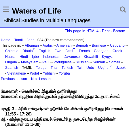
Waters of Life
Biblical Studies in Multiple Languages
This page in HTML4
-
Print
-
Bottom
Home
--
Tamil
--
John
- 084 (The new commandment)
This page in: --
Albanian
--
Arabic
--
Armenian
--
Bengali
--
Burmese
--
Cebuano
--
?
?
Chinese
--
Dioula
--
English
--
Ewe
--
Farsi
--
French
--
Georgian
--
Greek
--
Hausa
--
Hindi
--
Igbo
--
Indonesian
--
Javanese
--
Kiswahili
--
Kyrgyz
--
Lingala
--
Malayalam
--
Peul
--
Portuguese
--
Russian
--
Serbian
--
Somali
--
?
Spanish
-- TAMIL --
Telugu
--
Thai
--
Turkish
--
Twi
--
Urdu
--
Uyghur
--
Uzbek
-
-
Vietnamese
--
Wolof
--
Yiddish
--
Yoruba
Previous Lesson
--
Next Lesson
யோவான் - வெளிச்சம் இருளில் ஒளிர்கிறது
யோவான் எழுதின கிறிஸ்துவின் நற்செய்தியிலிருந்து வேதபாடங்கள்
பகுதி 3 - அப்போஸ்தலர்கள் நடுவில் வெளிச்சம் ஒளிர்கிறது (யோவான்
11:55 - 17:26)
ஆ - கர்த்தருடைய பந்தியைத் தொடர்ந்து நடைபெற்ற நிகழ்ச்சிகள்
(யோவான் 13:1-38)