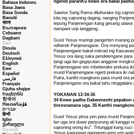
ngendi paranKu kowe ora bakal padha 
Bahasa Indones.
Basa Jawa
Basa Sunda
Sawise Sang Rama diluhurake ing sajron
Baoulé
kita ing sajroning daging, nanging Panje
বাংলা
tepung Panjenengan kang gesang utawa p
Български
nampani urip langgeng.
Cebuano
Dagbani
Gusti Yesus maringi pangerten marang pa
Dan
ndherek Panjenengane. Ora menyang papa
Dioula
Panjenengane bakal mikrad ing Kasuwarg
Deutsch
Yesus ora ilang saka pendelengane para
Ελληνικά
tangi uga lan gegayutan anggone mingkr
English
Panjenengane wis mbeberake prekara iki
Ewe
murid Panjenengane ngerti prekara iki 
Español
Putra, kanthi mangkono para murid ora p
فارسی
Panjenengane ora bakal tahu ninggalake 
Français
Gjuha shqipe
հայերեն
YOKANAN 13:34-35
한국어
34 Kowe padha Dakwenenhi pepakon an
Hausa/هَوُسَا
tinresnanana uga. 35 Kanthi mangkon
עברית
हिन्दी
Gusti Yesus pirsa yen para murid Panje
Igbo
lan uga ora duwe panyurung ati kanggo nre
ქართული
sajroning wong iku”. Tritunggal kang suci
Kirundi
Yesus kagungan pangarep-arep yen watona