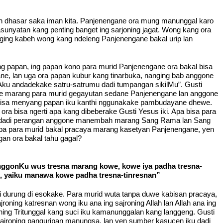
an dhasar saka iman kita. Panjenengane ora mung manunggal karo
asunyatan kang penting banget ing sarjoning jagat. Wong kang ora
ing kabeh wong kang ndeleng Panjenengane bakal urip lan
ng papan, ing papan kono para murid Panjenengane ora bakal bisa
, lan uga ora papan kubur kang tinarbuka, nanging bab anggone
Aku andadekake satru-satrumu dadi tumpangan sikilMu”. Gusti
nge marang para murid gegayutan sedane Panjenengane lan anggone
g bisa menyang papan iku kanthi nggunakake pambudayane dhewe.
 bisa ngerti apa kang dibeberake Gusti Yesus iki. Apa bisa para
urid dadi perangan anggone manembah marang Sang Rama lan Sang
 Apa para murid bakal pracaya marang kasetyan Panjenengane, yen
gan ora bakal tahu gagal?
nggonKu wus tresna marang kowe, kowe iya padha tresna-
, yaiku manawa kowe padha tresna-tinresnan”
i durung di esokake. Para murid wuta tanpa duwe kabisan pracaya,
jroning katresnan wong iku ana ing sajroning Allah lan Allah ana ing
roning Tritunggal kang suci iku kamanunggalan kang langgeng. Gusti
sajroning panguripan manungsa, lan yen sumber kasucen iku dadi