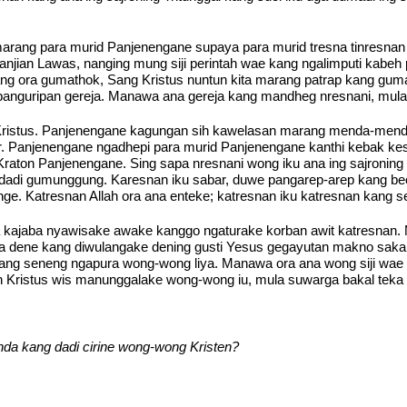
r marang para murid Panjenengane supaya para murid tresna tinresna
janjian Lawas, nanging mung siji perintah wae kang ngalimputi kabeh 
g ora gumathok, Sang Kristus nuntun kita marang patrap kang guma
 panguripan gereja. Manawa ana gereja kang mandheg nresnani, mula
 Kristus. Panjenengane kagungan sih kawelasan marang menda-mend
 Panjenengane ngadhepi para murid Panjenengane kanthi kebak kesa
raton Panjenengane. Sing sapa nresnani wong iku ana ing sajroning 
ra dadi gumunggung. Karesnan iku sabar, duwe pangarep-arep kang b
ange. Katresnan Allah ora ana enteke; katresnan iku katresnan kang 
 kajaba nyawisake awake kanggo ngaturake korban awit katresnan. Ma
a dene kang diwulangake dening gusti Yesus gegayutan makno saka k
 kang seneng ngapura wong-wong liya. Manawa ora ana wong siji wae
ristus wis manunggalake wong-wong iu, mula suwarga bakal teka ing
tanda kang dadi cirine wong-wong Kristen?