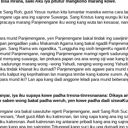
bisa mrana, saiki Aku iya pitutur mangkono marang kowe.
e Sang Roh, gusti Yesus nuntun kita lumantar maneka werna cara l
nengane uga ana ing sajrone Suwarga. Sang Kristus kang wungu iki k
racaya marang Panjenengane iku wong kang wuta lan kesasar, nang
ra murid Panjenengane, yen Panjenengane bakal tindak ing sawijini
n pengadilan yaiku Makamah Agama kang bakal ngadili Panjenenane
an. Sang Rama wis ngandika, “Lungguha ing sisih tengenKu nganti 
 murid Panjenengane, nanging Panjenengane maringi ngerti saduru
at menyang suwarga, lan prekara papan ora ana wong siji wae kan
 sadurunge marang wong –wong Yahudi, nanging wong-wong Yahudi ora
nalika tindak khianat iku dumadi? Panjenengane wis agawe para m
erlu kaliput ing keprihatinan lan mangsa tembe kang katone surem.
para murid iki? Lan apa kang dadi anggone leladi para murid beberan
yar, iya iku supaya kowe padha tresna-tinresnanana: Dikaya a
o saben wong bakal padha weruh, yen kowe padha dadi siswaKu
nengane ora bakal sawutuhe ngerti Panjenengane, awit Sang Roh Suc
snani, “Awit gusti Allah iku katresnan, lan sing sapa kang ana ing sa
 iku katresnan. Awit katresnan ing antarane pribadi kang ana ing saj
n kang ana ing sajroning Tritunggal kang suci iku uga dumadi ing 