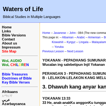
Waters of Life
Biblical Studies in Multiple Languages
Home
Links
Home
--
Javanese
--
John
- 084 (The new comm
Bible Versions
This page in: --
Albanian
--
Arabic
--
Armenian
--
B
Contact
Kiswahili
--
Kyrgyz
--
Lingala
--
Malayalam
About us
Impressum
--
Yoruba
Site Map
Previous Lesson
--
Next Lesson
YOKANAN - PEPADHANG SUMUNAR 
WoL AUDIO
Wucalan ing salebetipun Injil Yokanan
WoL
CH
I
L
D
R
E
N
PERANGAN 3 - PEPADHANG SUMUNARA
Bible Treasures
B - LELAKON-LELAKON KANG MELU B
Doctrines of Bible
Key Bible Verses
3. Dhawuh kang anyar kan
Afrikaans
አማርኛ
YOKANAN 13:33
عربي
33 He, anak-anakKu anggonKu tunggal
Azərbaycanca