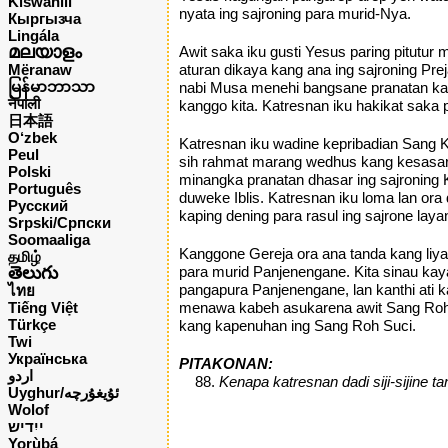
Kiswahili
nyata ing sajroning para murid-Nya.
Кыргызча
Lingála
മലയാളം
Awit saka iku gusti Yesus paring pitutu
Mëranaw
aturan dikaya kang ana ing sajroning Pre
မြန်မာဘာသာ
nabi Musa menehi bangsane pranatan kan
नेपाली
kanggo kita. Katresnan iku hakikat saka
日本語
O‘zbek
Katresnan iku wadine kepribadian Sang
Peul
sih rahmat marang wedhus kang kesasar.
Polski
minangka pranatan dhasar ing sajroning K
Português
duweke Iblis. Katresnan iku loma lan o
Русский
kaping dening para rasul ing sajrone lay
Srpski/Српски
Soomaaliga
Kanggone Gereja ora ana tanda kang liya
தமிழ்
తెలుగు
para murid Panjenengane. Kita sinau kay
pangapura Panjenengane, lan kanthi ati
ไทย
Tiếng Việt
menawa kabeh asukarena awit Sang Roh K
Türkçe
kang kapenuhan ing Sang Roh Suci.
Twi
Українська
PITAKONAN:
اردو
Kenapa katresnan dadi siji-sijine 
Uyghur/ئۇيغۇرچه
Wolof
ייִדיש
Yorùbá