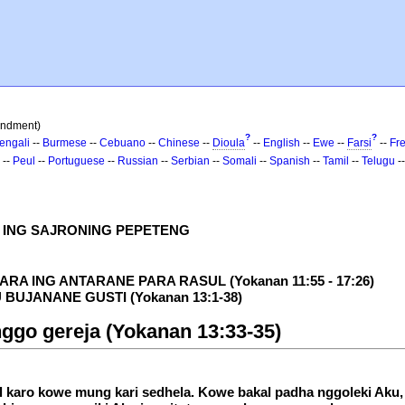
andment)
?
?
engali
--
Burmese
--
Cebuano
--
Chinese
--
Dioula
--
English
--
Ewe
--
Farsi
--
Fr
--
Peul
--
Portuguese
--
Russian
--
Serbian
--
Somali
--
Spanish
--
Tamil
--
Telugu
-
ING SAJRONING PEPETENG
 ING ANTARANE PARA RASUL (Yokanan 11:55 - 17:26)
UJANANE GUSTI (Yokanan 13:1-38)
ggo gereja (Yokanan 13:33-35)
 karo kowe mung kari sedhela. Kowe bakal padha nggoleki Aku