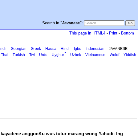
Search in
"Javanese"
:
This page in HTML4
-
Print
-
Bottom
ench
--
Georgian
--
Greek
--
Hausa
--
Hindi
--
Igbo
--
Indonesian
-- JAVANESE --
?
-
Thai
--
Turkish
--
Twi
--
Urdu
--
Uyghur
--
Uzbek
--
Vietnamese
--
Wolof
--
Yiddish
, kayadene anggonKu wus tutur marang wong Yahudi: Ing