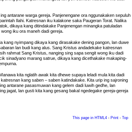
n ing antarane warga gereja. Panjenengane ora nggunakaken sepuluh
parintah Ilahi. Katresnan iku kalakone saka Paugeran Torat. Nalika
tok, dikaya kang ditindakake Panjenengan minangka patuladan
 wong iku ora maneh dadi gereja.
a kang nyimpang dikaya kang dirasakake dening pangon, lan duwe
baran lan budi kang alus. Sang Kristus andadekake katresnan
sih rahmat Sang Kristus, nanging sing sapa sengit wong iku dadi
ecik sinadyano marang satrue, dikaya kang dicethakake makaping-
sempurna.
nawa kita nglatih awak kita dhewe supaya leladi mula kita dadi
atresnan kang saben – saben katindakake. Kita urip ing sajroning
 ing antarane pasasmuwan kang gelem dadi luwih gedhe, lan
 jagat, lan gusti kita kang gesang bakal ngedegake gereja-gereja
This page in HTML4
-
Print
-
Top