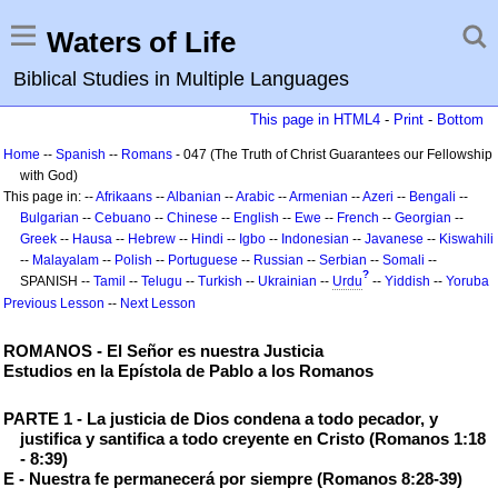
Waters of Life
Biblical Studies in Multiple Languages
This page in HTML4
-
Print
-
Bottom
Home
--
Spanish
--
Romans
- 047 (The Truth of Christ Guarantees our Fellowship
with God)
This page in: --
Afrikaans
--
Albanian
--
Arabic
--
Armenian
--
Azeri
--
Bengali
--
Bulgarian
--
Cebuano
--
Chinese
--
English
--
Ewe
--
French
--
Georgian
--
Greek
--
Hausa
--
Hebrew
--
Hindi
--
Igbo
--
Indonesian
--
Javanese
--
Kiswahili
--
Malayalam
--
Polish
--
Portuguese
--
Russian
--
Serbian
--
Somali
--
?
SPANISH --
Tamil
--
Telugu
--
Turkish
--
Ukrainian
--
Urdu
--
Yiddish
--
Yoruba
Previous Lesson
--
Next Lesson
ROMANOS - El Señor es nuestra Justicia
Estudios en la Epístola de Pablo a los Romanos
PARTE 1 - La justicia de Dios condena a todo pecador, y
justifica y santifica a todo creyente en Cristo (Romanos 1:18
- 8:39)
E - Nuestra fe permanecerá por siempre (Romanos 8:28-39)