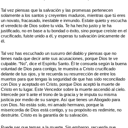
Tal vez piensas que la salvación y las promesas pertenecen
solamente a los santos y creyentes maduros, mientras que tú eres
un novato, fracasado, inestable e inmundo. Estate quieto y escucha
el veredicto de Dios sobre tu vida. Te ha hecho justo y te ha
justificado, no en base a tu bondad o éxito, sino porque creíste en el
crucificado, fuiste unido a él, y esperas tu salvación únicamente de
él.
Tal vez has escuchado un susurro del diablo y piensas que no
tienes nada que decir ante sus acusaciones, porque Dios te ve
culpable. “No”, dice el Espíritu Santo. Él te consuela según la buena
voluntad de Dios para contigo, te muestra a Cristo crucificado
delante de tus ojos, y te recuerda su resurrección de entre los
muertos para que tengas la seguridad de que has sido reconciliado
con Dios y aceptado en Cristo, porque Dios aceptó la muerte de
Cristo en tu lugar. Este Vencedor sobre la muerte ascendió al cielo.
Intercede por ti ante el trono de la gracia y te imputa su misma
justicia por medio de su sangre. Así que tienes un Abogado para
con Dios. No estás solo, mi amado hermano, porque la
misericordia de Dios está contigo, y su propósito es redimirte, no
destruirte. Cristo es la garantía de tu salvación.
Puede ser que temas a la muerte. Sin embargo, recuerda que