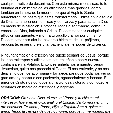
cualquier motivo de desánimo. Con esta misma mentalidad, tu fe
triunfará aun en medio de las aflicciones más grandes, como
también en la hora de la muerte, porque el Espíritu Santo
aumentará tu fe hasta que estés transformado. Entras en la escuela
de Dios para aprender humildad y confianza, y para alabar a Dios
en medio de la aflicción. Entonces llegas a ser manso, como un
cordero de Dios, imitando a Cristo. Puedes soportar cualquier
aflicción sin quejarte, y morir a tu orgullo y amor por ti mismo.
Puedes pasar por alto las palabras hirientes de tus prójimos,
regocijarte, esperar y ejercitar paciencia en el poder de tu Señor.
Ninguna tentación o aflicción nos puede separar de Jesús, porque
los contratiempos y aflicciones nos enseñan a poner nuestra
confianza en la Palabra. Entonces anhelamos a nuestro Señor
Jesucristo, quien nos precedió al Padre. Él nos entiende, y no nos
deja, sino que nos acompaña y fortalece, para que podamos ver su
gran amor y honrarlo con paciencia, agradecimiento y bondad. El
amor de Cristo nos conduce a una gloriosa victoria, y con gozo le
servimos en medio de aflicciones y lágrimas.
ORACIÓN:
Oh santo Dios, tú eres mi Padre y tu Hijo es mi
intercesor, hoy y en el juicio final, y el Espíritu Santo mora en mí y
me consuela. Te adoro; Padre, Hijo, y Espíritu Santo, quien es
amor. Tengo la certeza de que no moriré, porque tú me rodeas, me