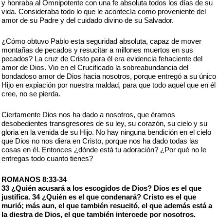
y honraba al Omnipotente con una fe absoluta todos los días de su
vida. Consideraba todo lo que le acontecía como proveniente del
amor de su Padre y del cuidado divino de su Salvador.
¿Cómo obtuvo Pablo esta seguridad absoluta, capaz de mover
montañas de pecados y resucitar a millones muertos en sus
pecados? La cruz de Cristo para él era evidencia fehaciente del
amor de Dios. Vio en el Crucificado la sobreabundancia del
bondadoso amor de Dios hacia nosotros, porque entregó a su único
Hijo en expiación por nuestra maldad, para que todo aquel que en él
cree, no se pierda.
Ciertamente Dios nos ha dado a nosotros, que éramos
desobedientes transgresores de su ley, su corazón, su cielo y su
gloria en la venida de su Hijo. No hay ninguna bendición en el cielo
que Dios no nos diera en Cristo, porque nos ha dado todas las
cosas en él. Entonces ¿dónde está tu adoración? ¿Por qué no le
entregas todo cuanto tienes?
ROMANOS 8:33-34
33 ¿Quién acusará a los escogidos de Dios? Dios es el que
justifica. 34 ¿Quién es el que condenará? Cristo es el que
murió; más aun, el que también resucitó, el que además está a
la diestra de Dios, el que también intercede por nosotros.