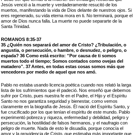
Jesús venció a la muerte y verdaderamente resucitó de los
muertos, manifestando la vida de Dios delante de nuestros ojos. Si
eres regenerado, su vida eterna mora en ti. No terminará, porque el
amor de Dios nunca falla. La muerte no puede separarte de la
Santa Trinidad.
ROMANOS 8:35-37
35 ¿Quién nos separará del amor de Cristo? ¿Tribulación, o
angustia, o persecución, o hambre, o desnudez, o peligro, o
espada? 36 Como está escrito: “Por causa de ti somos
muertos todo el tiempo; Somos contados como ovejas del
matadero”. 37 Antes, en todas estas cosas somos más que
vencedores por medio de aquel que nos amó.
Pablo no estaba usando licencia poética cuando nos relató la larga
lista de los sufrimientos que él padeció. Nos enseñó que debemos
sufrir por Cristo, pues nuestra fe en el Padre, el Hijo y el Espíritu
Santo no nos garantiza seguridad y bienestar, como vemos
claramente en la biografía de Jesús. Él nació del Espíritu Santo, y
fue crucificado por los que tenían el espíritu de este mundo. Pablo
experimentó pobreza y riqueza, enfermedad y debilidad, peligro y
persecución, la hostilidad de falsos hermanos, y el naufragio con
peligro de muerte. Nada de esto le disuadía, porque conocía el
amor y la providencia de Cristo, que estimaba más importante que