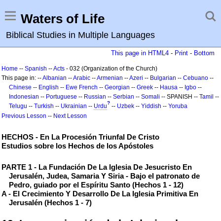
Waters of Life
Biblical Studies in Multiple Languages
This page in HTML4
-
Print
-
Bottom
Home
--
Spanish
--
Acts
- 032 (Organization of the Church)
This page in: --
Albanian
--
Arabic
--
Armenian
--
Azeri
--
Bulgarian
--
Cebuano
--
Chinese
--
English
--
Ewe
French
--
Georgian
--
Greek
--
Hausa
--
Igbo
--
Indonesian
--
Portuguese
--
Russian
--
Serbian
--
Somali
-- SPANISH --
Tamil
--
?
Telugu
--
Turkish
--
Ukrainian
--
Urdu
--
Uzbek
--
Yiddish
--
Yoruba
Previous Lesson
--
Next Lesson
HECHOS - En La Procesión Triunfal De Cristo
Estudios sobre los Hechos de los Apóstoles
PARTE 1 - La Fundación De La Iglesia De Jesucristo En
Jerusalén, Judea, Samaria Y Siria - Bajo el patronato de
Pedro, guiado por el Espíritu Santo (Hechos 1 - 12)
A - El Crecimiento Y Desarrollo De La Iglesia Primitiva En
Jerusalén (Hechos 1 - 7)