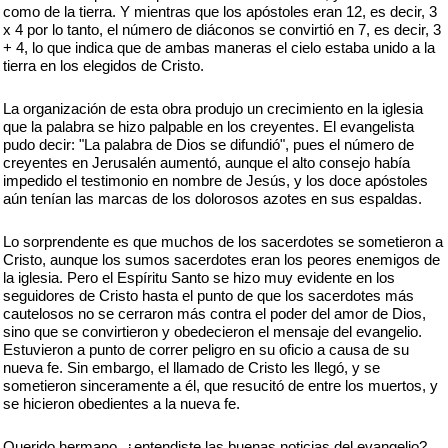
como de la tierra. Y mientras que los apóstoles eran 12, es decir, 3
х 4 por lo tanto, el número de diáconos se convirtió en 7, es decir, 3
+ 4, lo que indica que de ambas maneras el cielo estaba unido a la
tierra en los elegidos de Cristo.
La organización de esta obra produjo un crecimiento en la iglesia
que la palabra se hizo palpable en los creyentes. El evangelista
pudo decir: "La palabra de Dios se difundió", pues el número de
creyentes en Jerusalén aumentó, aunque el alto consejo había
impedido el testimonio en nombre de Jesús, y los doce apóstoles
aún tenían las marcas de los dolorosos azotes en sus espaldas.
Lo sorprendente es que muchos de los sacerdotes se sometieron a
Cristo, aunque los sumos sacerdotes eran los peores enemigos de
la iglesia. Pero el Espíritu Santo se hizo muy evidente en los
seguidores de Cristo hasta el punto de que los sacerdotes más
cautelosos no se cerraron más contra el poder del amor de Dios,
sino que se convirtieron y obedecieron el mensaje del evangelio.
Estuvieron a punto de correr peligro en su oficio a causa de su
nueva fe. Sin embargo, el llamado de Cristo les llegó, y se
sometieron sinceramente a él, que resucitó de entre los muertos, y
se hicieron obedientes a la nueva fe.
Querido hermano, ¿entendiste las buenas noticias del evangelio?