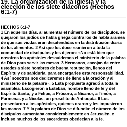
19. La organización de la Iglesia y la
elección de los siete diáconos (Hechos
6:1-7)
HECHOS 6:1-7
1 En aquellos días, al aumentar el número de los discípulos, se
quejaron los judíos de habla griega contra los de habla aramea
de que sus viudas eran desatendidas en la distribución diaria
de los alimentos. 2 Así que los doce reunieron a toda la
comunidad de discípulos y les dijeron: «No está bien que
nosotros los apóstoles descuidemos el ministerio de la palabra
de Dios para servir las mesas. 3 Hermanos, escojan de entre
ustedes a siete hombres de buena reputación, llenos del
Espíritu y de sabiduría, para encargarles esta responsabilidad.
4 Así nosotros nos dedicaremos de lleno a la oración y al
ministerio de la palabra». 5 Esta propuesta agradó a toda la
asamblea. Escogieron a Esteban, hombre lleno de fe y del
Espíritu Santo, y a Felipe, a Prócoro, a Nicanor, a Timón, a
Parmenas y a Nicolás, un prosélito de Antioquía. 6 Los
presentaron a los apóstoles, quienes oraron y les impusieron
las manos. 7 Y la palabra de Dios se difundía: el número de los
discípulos aumentaba considerablemente en Jerusalén, e
incluso muchos de los sacerdotes obedecían a la fe.