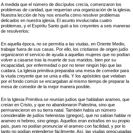
A medida que el número de discípulos crecía, comenzaron los
problemas de caridad, que requerían una organización de la iglesia.
Nuestra lección de hoy nos enseña cómo resolver problemas
delicados en nuestra iglesia. El asunto involucraba cuatro
problemas, y el Espíritu Santo guió a los creyentes a seis maneras
de resolverlos:
En aquella época, no se permitía a las viudas, en Oriente Medio,
trabajar fuera de sus casas. Por ello, los cristianos de origen judío
organizaron el servicio de ayuda a aquellas mujeres que no podían
volver a casarse tras la muerte de sus maridos, bien por su
incapacidad, por enfermedad o por no tener ningún hijo que las
cuidara. La Iglesia primitiva preparaba una mesa de comedor para
la viuda creyente que se unía a ella. Y los apóstoles que velaban
por el fondo común se encargaban al mismo tiempo de preparar la
mesa de comedor de la mejor manera posible.
En la Iglesia Primitiva se reunían judíos que hablaban arameo, que
creían en Cristo, y que no abandonaron Palestina, sino que
permanecieron en su tierra natal. También había un número
considerable de judíos helenistas (griegos), que no sabían hablar ni
arameo ni hebreo, sino griego. Aquellos eran extraños en su propio
país, pues no podían pronunciar el arameo con facilidad, y por lo
tanto no podían entenderse fácilmente. Así, las viudas preocupadas