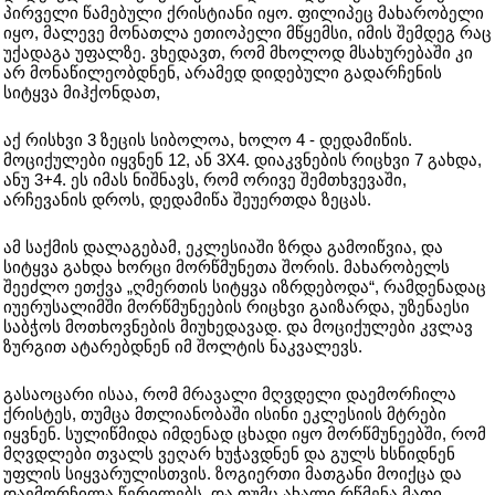
პირველი წამებული ქრისტიანი იყო. ფილიპეც მახარობელი
იყო, მალევე მონათლა ეთიოპელი მწყემსი, იმის შემდეგ რაც
უქადაგა უფალზე. ვხედავთ, რომ მხოლოდ მსახურებაში კი
არ მონაწილეობდნენ, არამედ დიდებული გადარჩენის
სიტყვა მიჰქონდათ,
აქ რისხვი 3 ზეცის სიბოლოა, ხოლო 4 - დედამიწის.
მოციქულები იყვნენ 12, ან 3X4. დიაკვნების რიცხვი 7 გახდა,
ანუ 3+4. ეს იმას ნიშნავს, რომ ორივე შემთხვევაში,
არჩევანის დროს, დედამიწა შეუერთდა ზეცას.
ამ საქმის დალაგებამ, ეკლესიაში ზრდა გამოიწვია, და
სიტყვა გახდა ხორცი მორწმუნეთა შორის. მახარობელს
შეეძლო ეთქვა „ღმერთის სიტყვა იზრდებოდა“, რამდენადაც
იუერუსალიმში მორწმუნეების რიცხვი გაიზარდა, უზენაესი
საბჭოს მოთხოვნების მიუხედავად. და მოციქულები კვლავ
ზურგით ატარებდნენ იმ შოლტის ნაკვალევს.
გასაოცარი ისაა, რომ მრავალი მღვდელი დაემორჩილა
ქრისტეს, თუმცა მთლიანობაში ისინი ეკლესიის მტრები
იყვნენ. სულიწმიდა იმდენად ცხადი იყო მორწმუნეებში, რომ
მღვდლები თვალს ვეღარ ხუჭავდნენ და გულს ხსნიდნენ
უფლის სიყვარულისთვის. ზოგიერთი მათგანი მოიქცა და
დაემორჩილა წერილებს. და თუმც ახალი რწმენა მათი