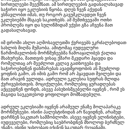
სირთულეები შეექმნათ. ამ სირთულეების გადასალახავად
საჭირო იყო ეკლესიის წყობა. დღეს ჩვენ აქედან
ვსწავლობთ იმას, თუ როგორ გავუმკლავდეთ ჩვენ
ეკლესიებში მსგავს საკითხებს. ამ შემთხვევაში ოთხი
პრობლემა იყო და სულიწმიდამ ექვსი გზა აჩვენა მათ
გადასალახავად.
იმ დროში ახლო აღმოსავლეთში ქვრივებს ეკრძალებოდათ
სახლის მიღმა მუშაობა. ამიტომაც იუდევლური
წარმომავლობის მორწმუნეებმა ჩამოაყალიბეს ქალთა
მსახურება, მათთვის ვისაც ქმარი მკვდარი ჰყავდა და
რომელთაც არ შეეძლოთ კვლავ გათხოვება და
საჭიროებდნენ დახმარებას ავადმყოფობის ან შეუძლოდ
ყოფნის გამო, ან იმის გამო რომ არ ჰყავდათ შვილები და
მათ არავინ უვლიდა. ადრეული ეკლესია სუფრას შლიდა
ქვრივებისთვის. მოციქულები, რომლებიც ყურადღებას
აქცევდნენ ფონდს, ასევე პასუხისმგებელნი იყვნენ , რომ ეს
მაგიდა საუკეთესოდ ყოფილიყო მომზადებული.
ადრეულ ეკლესიაში იყვნენ არამეულ ენაზე მოლაპარაკე
მორწმუნეები. ისინი პალესტინიდან არ წავიდნენ, არამედ
დარჩნენ საკუთარ სამშობლოში. ასევე იყვნენ ელინისტები,
იუდეველები, რომლებიც საუბრობდნენ მხოლოდ ბერძნულ
ენაზე. ისინი უცხოებად იქცნენ საკუთარ ქვეყანაში,