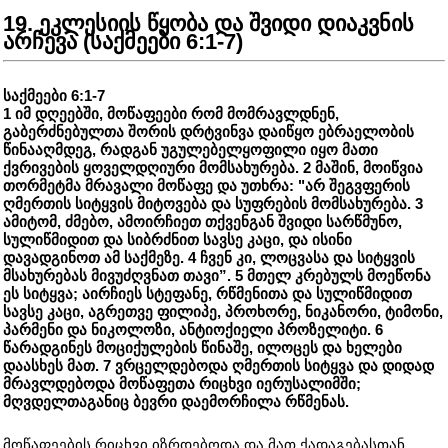
19. ეკლესიის წყობა და შვიდი დიაკვნის
არჩევა (საქმეები 6:1-7)
საქმეები 6:1-7
1 იმ დღეებში, მოწაფეები რომ მომრავლდნენ,
გაბერძნებულთა შორის დრტვინვა დაიწყო ებრაელობის
წინააღმდეგ, რადგან უგულებელყოფილი იყო მათი
ქვრივების ყოველდღიური მომსახურება. 2 მაშინ, მოიწვია
თორმეტმა მრავალი მოწაფე და უთხრა: "არ შეგვფერის
ღმერთის სიტყვის მიტოვება და სუფრების მომსახურება. 3
ამიტომ, ძმებო, ამოირჩიეთ თქვენგან შვიდი სარწმუნო,
სულიწმიდით და სიბრძნით სავსე კაცი, და ისინი
დავადგინოთ ამ საქმეზე. 4 ჩვენ კი, ლოცვასა და სიტყვის
მსახურებას მივუძღვნათ თავი”. 5 მთელ კრებულს მოეწონა
ეს სიტყვა; აირჩიეს სტეფანე, რწმენითა და სულიწმიდით
სავსე კაცი, აგრეთვე ფილიპე, პროხორე, ნიკანორი, ტიმონი,
პარმენი და ნიკოლოზი, ანტიოქიელი პროზელიტი. 6
წარადგინეს მოციქულების წინაშე, ილოცეს და ხელები
დაასხეს მათ. 7 ვრცელდებოდა ღმერთის სიტყვა და დიდად
მრავლდებოდა მოწაფეთა რიცხვი იერუსალიმში;
მღვდელთაგანიც ბევრი დაემორჩილა რწმენას.
მოწაფეების რიცხვი იზრდებოდა და მათ ქადაგებასთან