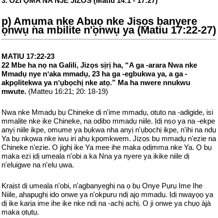
3. OZI ỌMA NA NJE JIZOS (Matiu 14:1 - 17:27)
p) Amụma nke Abụọ nke Jisọs banyere
ọnwụ na mbilite n'ọnwụ ya (Matiu 17:22-27)
MATIU 17:22-23
22 Mbe ha nọ na Galili, Jizọs sịrị ha, “A ga -arara Nwa nke
Mmadụ nye nʼaka mmadụ, 23 ha ga -egbukwa ya, a ga -
akpọlitekwa ya nʼụbọchị nke atọ.” Ma ha nwere nnukwu
mwute.
(Matteu 16:21; 20: 18-19)
Nwa nke Mmadụ bụ Chineke dị n'ime mmadụ, otuto na -adigide, isi
mmalite nke ike Chineke, na odibo mmadụ niile. Ịdị nsọ ya na -ekpe
anyị niile ikpe, omume ya bụkwa nha anyị n'ụbọchị ikpe, n'ihi na ndụ
Ya bụ nkọwa nke iwu iri ahụ kpọmkwem. Jizọs bụ mmadụ n'ezie na
Chineke n'ezie. O jighị ike Ya mee ihe maka ọdịmma nke Ya. Ọ bụ
maka ezi ịdị umeala n'obi a ka Nna ya nyere ya ikike niile dị
n'eluigwe na n'elu ụwa.
Kraịst dị umeala n'obi, n'agbanyeghị na ọ bụ Onye Pụrụ Ime Ihe
Niile, ahapụghị ido onwe ya n'okpuru ndị ajọ mmadụ. Ịdị nwayọọ ya
dị ike karịa ime ihe ike nke ndị na -achị achị. O ji onwe ya chụọ àjà
maka ọtụtụ.