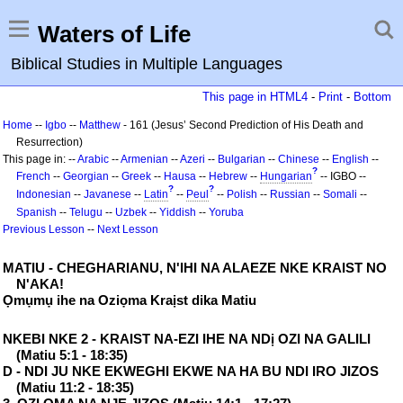
Waters of Life
Biblical Studies in Multiple Languages
This page in HTML4
-
Print
-
Bottom
Home
--
Igbo
--
Matthew
- 161 (Jesus’ Second Prediction of His Death and
Resurrection)
This page in: --
Arabic
--
Armenian
--
Azeri
--
Bulgarian
--
Chinese
--
English
--
?
French
--
Georgian
--
Greek
--
Hausa
--
Hebrew
--
Hungarian
-- IGBO --
?
?
Indonesian
--
Javanese
--
Latin
--
Peul
--
Polish
--
Russian
--
Somali
--
Spanish
--
Telugu
--
Uzbek
--
Yiddish
--
Yoruba
Previous Lesson
--
Next Lesson
MATIU - CHEGHARIANU, N'IHI NA ALAEZE NKE KRAIST NO
N'AKA!
Ọmụmụ ihe na Oziọma Kraịst dika Matiu
NKEBI NKE 2 - KRAIST NA-EZI IHE NA NDị OZI NA GALILI
(Matiu 5:1 - 18:35)
D - NDI JU NKE EKWEGHI EKWE NA HA BU NDI IRO JIZOS
(Matiu 11:2 - 18:35)