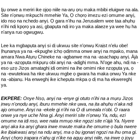
Ịjụ onwe a meriri ike ọjọọ niile na-arụ ọrụ maka mbibi eluigwe na ala.
Site n'ọnwụ mkpuchi mmehie Ya, Ọ chọrọ imezu ezi omume anyị,
ido nsọ na nchedo anyị. Ọ gara n'ihu na Jerusalem wee taa ahụhụ
n'ihi ndị kpọrọ ya asị, gbapụta ndị iro ya maka alaeze ya wee hụ ha
n'anya ruo ọgwụgwụ.
Lee ka mgbapụta anyị si dị ukwuu site n’ọnwụ Kraịst n’elu obe!
Ịhụnanya ya na -ekpughe ịchọ ọdịmma onwe anyị na mpako, mana
amara Nwa Atụrụ Chineke na -agbanwe ma na -asachapụ anyị. Àjà
ya na -azọpụta mkpụrụ obi anyị na -adịghị mma. N’oge ahụ, ndị na -
eso ụzọ Jizọs amataghị ịdị omimi na ihe omimi nke nzọpụta ya, ọ
na -ewutekwa ha nke ukwuu mgbe ọ gwara ha maka ọnwụ Ya nke
na -abịanụ. Ha enweghị ike ichepụta mkpa ọ dị ma ha ekwereghị
ya.
EKPERE:
Onye Nsọ, anyị na -enye gị otuto n'ihi na a mụrụ Jizọs
ịnwụ n'ọnọdụ anyị, iburu mmehie nke ụwa, na ịta ahụhụ n'aka ndị
ajọ omume. Anyị na -ekele gị n'ihi na Ọ dị umeala n'obi. Ọ raara
onwe ya nye uche Nna gị. Anyị meriri site n'ọnwụ Ya, ndụ, ezi
omume na ịdị nsọ, wee nata mmụọ nke ngọzi site n'àjà Ya. Nyere
anyị aka ka anyị ghara inwe mwute maka ihe omume ọ bụla nwere
ike ịbịakwasị anyị na ndụ anyị, ma ọ bụ ịgọnarị ngọzi na ihu ọma gị.
Anyị chọrọ ịrapara n'ahụ gị n'ike na agụụ anyị niile, na inwe ọ joyụ