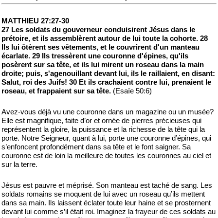
MATTHIEU 27:27-30
27 Les soldats du gouverneur conduisirent Jésus dans le
prétoire, et ils assemblèrent autour de lui toute la cohorte. 28
Ils lui ôtèrent ses vêtements, et le couvrirent d'un manteau
écarlate. 29 Ils tressèrent une couronne d'épines, qu'ils
posèrent sur sa tête, et ils lui mirent un roseau dans la main
droite; puis, s'agenouillant devant lui, ils le raillaient, en disant:
Salut, roi des Juifs! 30 Et ils crachaient contre lui, prenaient le
roseau, et frappaient sur sa tête.
(Esaïe 50:6)
Avez-vous déjà vu une couronne dans un magazine ou un musée?
Elle est magnifique, faite d’or et ornée de pierres précieuses qui
représentent la gloire, la puissance et la richesse de la tête qui la
porte. Notre Seigneur, quant à lui, porte une couronne d’épines, qui
s’enfoncent profondément dans sa tête et le font saigner. Sa
couronne est de loin la meilleure de toutes les couronnes au ciel et
sur la terre.
Jésus est pauvre et méprisé. Son manteau est taché de sang. Les
soldats romains se moquent de lui avec un roseau qu’ils mettent
dans sa main. Ils laissent éclater toute leur haine et se prosternent
devant lui comme s’il était roi. Imaginez la frayeur de ces soldats au