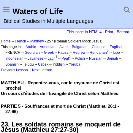
Waters of Life
Biblical Studies in Multiple Languages
This page in HTML4
-
Print
-
Bottom
Home
--
French
--
Matthew
- 257 (Roman Soldiers Mock Jesus)
This page in: --
Arabic
--
Armenian
--
Azeri
--
Bulgarian
--
Chinese
--
English
--
?
FRENCH --
Georgian
--
Greek
--
Hausa
--
Hebrew
--
Hungarian
--
Igbo
--
?
?
Indonesian
--
Javanese
--
Latin
--
Peul
--
Polish
--
Russian
--
Somali
--
Spanish
--
Telugu
--
Uzbek
--
Yiddish
--
Yoruba
Previous Lesson
--
Next Lesson
MATTHIEU - Repentez-vous, car le royaume de Christ est
proche!
Un cours d'études de l’Evangile de Christ selon Matthieu
PARTIE 5 - Souffrances et mort de Christ (Matthieu 26:1 -
27:66)
23. Les soldats romains se moquent de
Jésus (Matthieu 27:27-30)