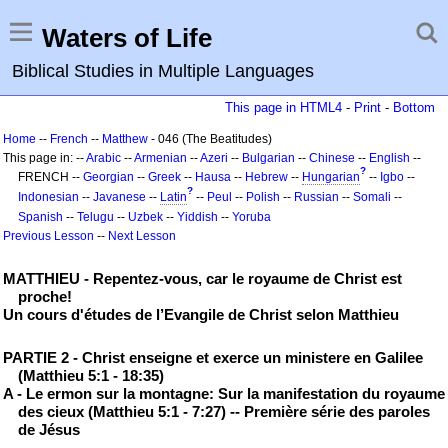
Waters of Life
Biblical Studies in Multiple Languages
This page in HTML4
-
Print
-
Bottom
Home
--
French
--
Matthew
- 046 (The Beatitudes)
This page in: --
Arabic
--
Armenian
--
Azeri
--
Bulgarian
--
Chinese
--
English
--
?
FRENCH --
Georgian
--
Greek
--
Hausa
--
Hebrew
--
Hungarian
--
Igbo
--
?
Indonesian
--
Javanese
--
Latin
--
Peul
--
Polish
--
Russian
--
Somali
--
Spanish
--
Telugu
--
Uzbek
--
Yiddish
--
Yoruba
Previous Lesson
--
Next Lesson
MATTHIEU - Repentez-vous, car le royaume de Christ est
proche!
Un cours d'études de l’Evangile de Christ selon Matthieu
PARTIE 2 - Christ enseigne et exerce un ministere en Galilee
(Matthieu 5:1 - 18:35)
A - Le ermon sur la montagne: Sur la manifestation du royaume
des cieux (Matthieu 5:1 - 7:27) -- Première série des paroles
de Jésus