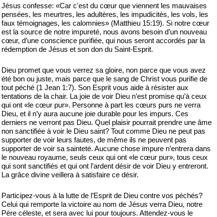
Jésus confesse: «Car c'est du cœur que viennent les mauvaises
pensées, les meurtres, les adultères, les impudicités, les vols, les
faux témoignages, les calomnies» (Matthieu 15:19). Si notre cœur
est la source de notre impureté, nous avons besoin d’un nouveau
cœur, d’une conscience purifiée, qui nous seront accordés par la
rédemption de Jésus et son don du Saint-Esprit.
Dieu promet que vous verrez sa gloire, non parce que vous avez
été bon ou juste, mais parce que le sang de Christ vous purifie de
tout péché (1 Jean 1:7). Son Esprit vous aide à résister aux
tentations de la chair. La joie de voir Dieu n’est promise qu’à ceux
qui ont «le cœur pur». Personne à part les cœurs purs ne verra
Dieu, et il n’y aura aucune joie durable pour les impurs. Ces
derniers ne verront pas Dieu. Quel plaisir pourrait prendre une âme
non sanctifiée à voir le Dieu saint? Tout comme Dieu ne peut pas
supporter de voir leurs fautes, de même ils ne peuvent pas
supporter de voir sa sainteté. Aucune chose impure n’entrera dans
le nouveau royaume, seuls ceux qui ont «le cœur pur», tous ceux
qui sont sanctifiés et qui ont l’ardent désir de voir Dieu y entreront.
La grâce divine veillera à satisfaire ce désir.
Participez-vous à la lutte de l’Esprit de Dieu contre vos péchés?
Celui qui remporte la victoire au nom de Jésus verra Dieu, notre
Père céleste, et sera avec lui pour toujours. Attendez-vous le