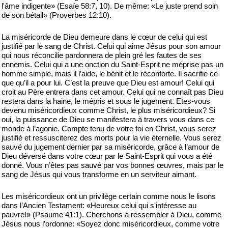
l'âme indigente» (Esaïe 58:7, 10). De même: «Le juste prend soin
de son bétail» (Proverbes 12:10).
La miséricorde de Dieu demeure dans le cœur de celui qui est
justifié par le sang de Christ. Celui qui aime Jésus pour son amour
qui nous réconcilie pardonnera de plein gré les fautes de ses
ennemis. Celui qui a une onction du Saint-Esprit ne méprise pas un
homme simple, mais il l’aide, le bénit et le réconforte. Il sacrifie ce
que qu’il a pour lui. C’est la preuve que Dieu est amour! Celui qui
croit au Père entrera dans cet amour. Celui qui ne connaît pas Dieu
restera dans la haine, le mépris et sous le jugement. Etes-vous
devenu miséricordieux comme Christ, le plus miséricordieux? Si
oui, la puissance de Dieu se manifestera à travers vous dans ce
monde à l’agonie. Compte tenu de votre foi en Christ, vous serez
justifié et ressusciterez des morts pour la vie éternelle. Vous serez
sauvé du jugement dernier par sa miséricorde, grâce à l’amour de
Dieu déversé dans votre cœur par le Saint-Esprit qui vous a été
donné. Vous n’êtes pas sauvé par vos bonnes œuvres, mais par le
sang de Jésus qui vous transforme en un serviteur aimant.
Les miséricordieux ont un privilège certain comme nous le lisons
dans l’Ancien Testament: «Heureux celui qui s'intéresse au
pauvre!» (Psaume 41:1). Cherchons à ressembler à Dieu, comme
Jésus nous l’ordonne: «Soyez donc miséricordieux, comme votre