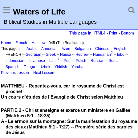
Waters of Life
Biblical Studies in Multiple Languages
This page in HTML4
-
Print
-
Bottom
Home
--
French
--
Matthew
- 045 (The Beatitudes)
This page in: --
Arabic
--
Armenian
--
Azeri
--
Bulgarian
--
Chinese
--
English
--
?
FRENCH --
Georgian
--
Greek
--
Hausa
--
Hebrew
--
Hungarian
--
Igbo
--
?
Indonesian
--
Javanese
--
Latin
--
Peul
--
Polish
--
Russian
--
Somali
--
Spanish
--
Telugu
--
Uzbek
--
Yiddish
--
Yoruba
Previous Lesson
--
Next Lesson
MATTHIEU - Repentez-vous, car le royaume de Christ est
proche!
Un cours d'études de l’Evangile de Christ selon Matthieu
PARTIE 2 - Christ enseigne et exerce un ministere en Galilee
(Matthieu 5:1 - 18:35)
A - Le ermon sur la montagne: Sur la manifestation du royaume
des cieux (Matthieu 5:1 - 7:27) -- Première série des paroles
de Jésus