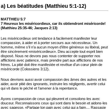
a) Les béatitudes (Matthieu 5:1-12)
MATTHIEU 5:7
7 Heureux les miséricordieux, car ils obtiendront miséricorde!
(Matthieu 25:35-46; Jacques 2:13)
Les miséricordieux ont tendance à facilement manifester leur
compassion, à aider et à porter secours aux nécessiteux. Un
homme, même s’il n’a aucun moyen d’être généreux ou libéral, peut
être sincèrement «miséricordieux». Dieu accepte tout esprit bien
disposé. Nous ne devons pas nous contenter de supporter nos
afflictions avec patience, mais prendre part aux afflictions de nos
frères. La pitié doit être manifestée et revêtue d’un cœur plein de
miséricorde (Colossiens 3:12).
Nous devrions aussi avoir compassion des âmes des autres et les
aider, avoir pitié des ignorants, instruire les négligents, avertir celui
qui vit dans le péché et l’amener à la repentance.
Ayons compassion de ceux qui pleurent et consolons-les avec
douceur. Reconnaissons ceux qui sont dans le besoin et aidons-les
avec sagesse. «Partage ton pain avec celui qui a faim… Rassasie