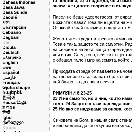
го подчини, 21 с надежда, че и сам
Bahasa Indones.
знаем, че цялото творение в съвкуп
Basa Jawa
Basa Sunda
Павел не беше удовлетворен от вярата
Baoulé
বাংলা
Божията слава? Това ли е целта на жи
Български
Очаквайте най-големият подарък от Бо
Cebuano
Dagbani
Животните страдат и тревата отминава.
Dan
Това е така, защото те са смъртни. Р
Dioula
на синовете на Бога, защото чрез идва
Deutsch
яви в тях. След това, всички същества
Ελληνικά
е обещал пълен мир на земята, който 
English
Ewe
Природата страда от падането на чове
Español
на творението със силната болка при 
فارسی
най-близо, за да спаси всички.
Français
Gjuha shqipe
հայերեն
РИМЛЯНИ 8:23-25
한국어
23 И не само то, но и ние, които им
Hausa/هَوُسَا
тяло. 24 Защото с тази надежда ние
עברית
25 Но ако се надяваме за онова, кое
हिन्दी
Igbo
Синовете на Бога, в нашия свят, стен
ქართული
е необходимо да се откупим напълно.
Kirundi