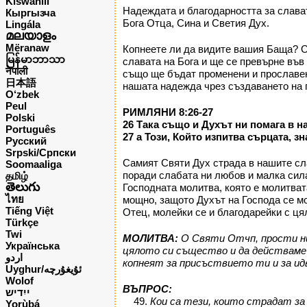
Kiswahili
Надеждата и благодарността за слават
Кыргызча
Бога Отца, Сина и Светия Дух.
Lingála
മലയാളം
Mëranaw
Копнеете ли да видите вашия Баща? О
မြန်မာဘာသာ
славата на Бога и ще се превърне във
नेपाली
също ще бъдат променени и прославени
日本語
нашата надежда чрез създаването на п
O‘zbek
Peul
РИМЛЯНИ 8:26-27
Polski
26 Така също и Духът ни помага в н
Português
27 а Този, Който изпитва сърцата, з
Русский
Srpski/Српски
Самият Святи Дух страда в нашите сл
Soomaaliga
поради слабата ни любов и малка сила.
தமிழ்
తెలుగు
Господната молитва, която е молитват
ไทย
мощно, защото Духът на Господа се мо
Tiếng Việt
Отец, молейки се и благодарейки с ця
Türkçe
Twi
МОЛИТВА:
O Святи Отчп, прости ни
Українська
цялото си същество и да действаме с
اردو
копнеят за присъствието ти и за идв
Uyghur/ئۇيغۇرچه
Wolof
ВЪПРОС:
ייִדיש
Кои са тези, които страдат з
Yorùbá