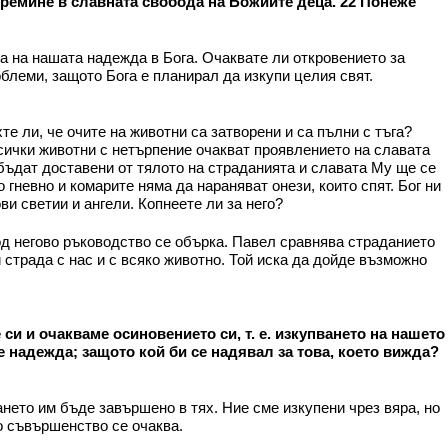
 премине в славната свобода на Божиите деца. 22 Понеже
та на нашата надежда в Бога. Очаквате ли откровението за
блеми, защото Бога е планирал да изкупи целия свят.
е ли, че очите на животни са затворени и са пълни с тъга?
Всички животни с нетърпение очакват проявлението на славата
е бъдат доставени от тялото на страданията и славата Му ще се
гневно и комарите няма да нараняват онези, които спят. Бог ни
и светии и ангели. Копнеете ли за него?
под негово ръководство се обърка. Павел сравнява страданието
 страда с нас и с всяко животно. Той иска да дойде възможно
 си и очакваме осиновението си, т. е. изкупването на нашето
е надежда; защото кой би се надявал за това, което вижда?
ането им бъде завършено в тях. Ние сме изкупени чрез вяра, но
о съвършенство се очаква.