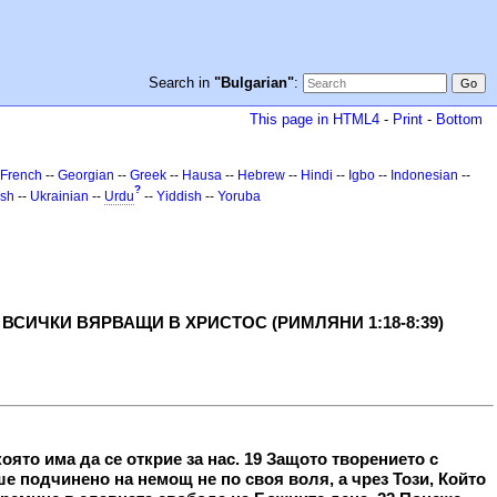
Search in
"Bulgarian"
:
This page in HTML4
-
Print
-
Bottom
French
--
Georgian
--
Greek
--
Hausa
--
Hebrew
--
Hindi
--
Igbo
--
Indonesian
--
?
ish
--
Ukrainian
--
Urdu
--
Yiddish
--
Yoruba
СИЧКИ ВЯРВАЩИ В ХРИСТОС (РИМЛЯНИ 1:18-8:39)
оято има да се открие за нас. 19 Защото творението с
е подчинено на немощ не по своя воля, а чрез Този, Който