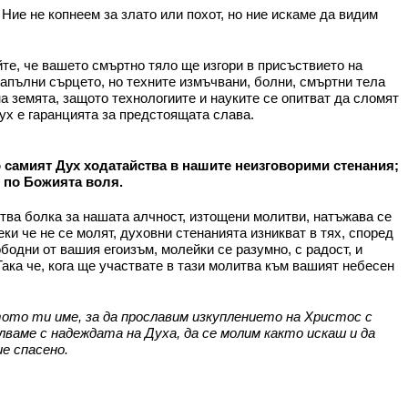
Ние не копнеем за злато или похот, но ние искаме да видим
е, че вашето смъртно тяло ще изгори в присъствието на
запълни сърцето, но техните измъчвани, болни, смъртни тела
а земята, защото технологиите и науките се опитват да сломят
ух е гаранцията за предстоящата слава.
о самият Дух ходатайства в нашите неизговорими стенания;
е по Божията воля.
тва болка за нашата алчност, изтощени молитви, натъжава се
ки че не се молят, духовни стенанията изникват в тях, според
бодни от вашия егоизъм, молейки се разумно, с радост, и
Така че, кога ще участвате в тази молитва към вашият небесен
ото ти име, за да прославим изкуплението на Христос с
лваме с надеждата на Духа, да се молим както искаш и да
е спасено.