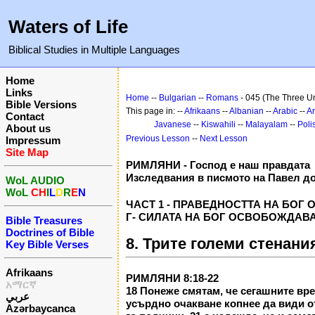
Waters of Life
Biblical Studies in Multiple Languages
Home
Links
Home
--
Bulgarian
--
Romans
- 045 (The Three U
Bible Versions
This page in: --
Afrikaans
--
Albanian
--
Arabic
--
A
Contact
Javanese
--
Kiswahili
--
Malayalam
--
Poli
About us
Previous Lesson
--
Next Lesson
Impressum
Site Map
РИМЛЯНИ - Господ е наш правдата
Изследвания в писмото на Павел д
WoL AUDIO
WoL
CH
I
L
D
R
E
N
ЧАСТ 1 - ПРАВЕДНОСТТА НА БОГ
Г- СИЛАТА НА БОГ ОСВОБОЖДАВА 
Bible Treasures
Doctrines of Bible
8. Трите големи стенани
Key Bible Verses
Afrikaans
РИМЛЯНИ 8:18-22
አማርኛ
18 Понеже смятам, че сегашните вре
عربي
усърдно очакване копнее да види от
Azərbaycanca