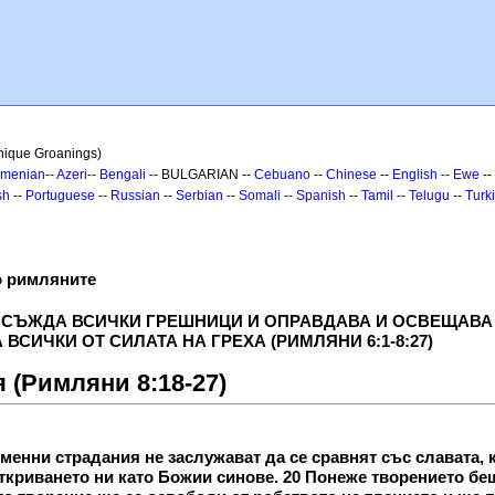
nique Groanings)
rmenian
--
Azeri
--
Bengali
-- BULGARIAN --
Cebuano
--
Chinese
--
English
--
Ewe
--
sh
--
Portuguese
--
Russian
--
Serbian
--
Somali
--
Spanish
--
Tamil
--
Telugu
--
Turk
о римляните
 ОСЪЖДА ВСИЧКИ ГРЕШНИЦИ И ОПРАВДАВА И ОСВЕЩАВА В
ВСИЧКИ ОТ СИЛАТА НА ГРЕХА (РИМЛЯНИ 6:1-8:27)
я (Римляни 8:18-27)
менни страдания не заслужават да се сравнят със славата, к
криването ни като Божии синове. 20 Понеже творението беш