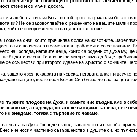
ото творение ще се освободи от робството на тлението и ще
ност стене и се мъчи досега.
 си и любовта си към Бога, но той протегна ръка към богатства
вота ви? Не се задоволявайте с решението на вашите малки про
га, който е новорождението на цялото творение.
 Горко на онзи, който причинява болка на животните. Забелязахт
адостта ги е напуснала и самотата и проблемите са се появили. 
нето на Господа, неговите деца, които са родени от Духа му, щ
 ще бъдат спасени. Тогава никое магаре няма да бъде пребивано 
ще се осъществи при второто идване на Христос с всичките Негов
ка, защото чрез покварата на човека, неговата власт и всичко 
раждане на дете, което носи Божия Син близо до нас, защото той
аме първите плодове на Духа, и самите ние въздишаме в себе
 се спасихме; а надежда, когато се виждаизпълнена, не е веч
то не виждаме, тогава с търпение го чакаме.
ат в силата на Духа Господен в подсъзнанието си с молба: прием
 Днес ние носим частично съвършенство в душите си, но пълнот