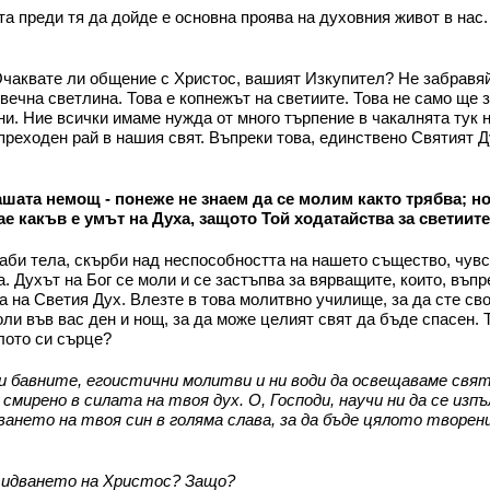
а преди тя да дойде е основна проява на духовния живот в нас. 
чаквате ли общение с Христос, вашият Изкупител? Не забравяйт
 вечна светлина. Това е копнежът на светиите. Това не само ще 
. Ние всички имаме нужда от много търпение в чакалнята тук н
реходен рай в нашия свят. Въпреки това, единствено Святият Д
ашата немощ - понеже не знаем да се молим както трябва; н
нае какъв е умът на Духа, защото Той ходатайства за светиит
аби тела, скърби над неспособността на нашето същество, чувс
 Духът на Бог се моли и се застъпва за вярващите, които, въпре
а на Светия Дух. Влезте в това молитвно училище, за да сте сво
ли във вас ден и нощ, за да може целият свят да бъде спасен. 
лото си сърце?
 бавните, егоистични молитви и ни води да освещаваме свят
мирено в силата на твоя дух. О, Господи, научи ни да се изпъ
ането на твоя син в голяма слава, за да бъде цялото творени
а идването на Христос? Защо?