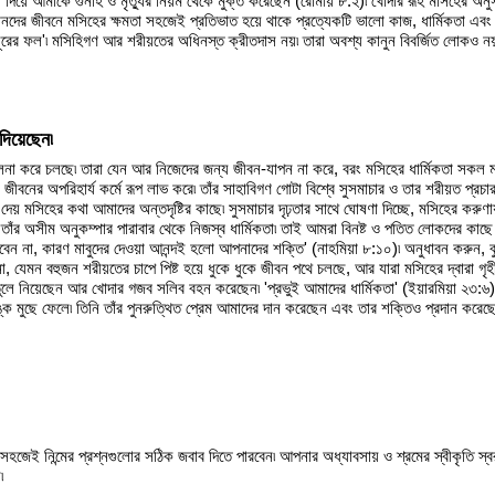
িয়ে আমাকে গুনাহ ও মৃতু্যর নিয়ম থেকে মুক্ত করেছেন (রোমীয় ৮:২)৷ খোদার রূহ মসিহের অনুসারী
ানদের জীবনে মসিহের ক্ষমতা সহজেই প্রতিভাত হয়ে থাকে প্রত্যেকটি ভালো কাজ, ধার্মিকতা এবং 
নূরের ফল'৷ মসিহিগণ আর শরীয়তের অধিনস্ত ক্রীতদাস নয়৷ তারা অবশ্য কানুন বিবর্জিত লোকও ন
দিয়েছেন৷
লনা করে চলছে৷ তারা যেন আর নিজেদের জন্য জীবন-যাপন না করে, বরং মসিহের ধার্মিকতা সকল মান
জীবনের অপরিহার্য কর্মে রূপ লাভ করে৷ তাঁর সাহাবিগণ গোটা বিশ্বে সুসমাচার ও তার শরীয়ত প্রচ
 দেয় মসিহের কথা আমাদের অন্তদৃষ্টির কাছে৷ সুসমাচার দৃঢ়তার সাথে ঘোষণা দিচ্ছে, মসিহের কর
তাঁর অসীম অনুকম্পার পারাবার থেকে নিজস্ব ধার্মিকতা৷ তাই আমরা বিনষ্ট ও পতিত লোকদের কাছে
করবেন না, কারণ মাবুদের দেওয়া আনন্দই হলো আপনাদের শক্তি' (নাহমিয়া ৮:১০)৷ অনুধাবন করুন, ব
েমন বহুজন শরীয়তের চাপে পিষ্ট হয়ে ধুকে ধুকে জীবন পথে চলছে, আর যারা মসিহের দ্বারা গৃহ
 নিয়েছেন আর খোদার গজব সলিব বহন করেছেন৷ 'প্রভুই আমাদের ধার্মিকতা' (ইয়ারমিয়া ২৩:৬)৷ তা
ঙ্ক মুছে ফেলে৷ তিনি তাঁর পুনরুত্থিত প্রেম আমাদের দান করেছেন এবং তার শক্তিও প্রদান করে
সহজেই নিন্মের প্রশ্নগুলোর সঠিক জবাব দিতে পারবেন৷ আপনার অধ্যাবসায় ও শ্রমের স্বীকৃতি 
৷