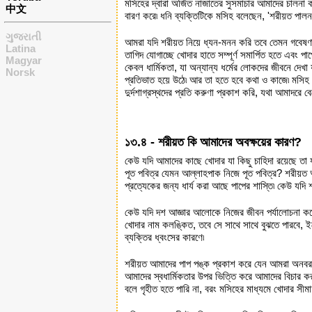
মসিহের দ্বারা অর্জিত নাজাতের সুসমাচার আমাদের চালনা 
中文
বারণ করে৷ ধনি ব্যক্তিটিকে মসিহ বলেছেন, 'শরীয়ত পালন
ગુજરાતી
আমরা যদি শরীয়ত নিয়ে ধ্যন-মনন করি তবে তেমন গবেষণার 
Latina
তাগিদ যোগাচ্ছে খোদার হাতে সম্পূর্ণ সমার্পিত হতে এবং প
Magyar
কেবল ধার্মিকতা, যা অন্যান্য ধর্মের লোকদের জীবনে দেখ
Norsk
প্রতিভাত হয়ে উঠে৷ আর তা হতে হবে কথা ও কাজে৷ মসিহ
দুর্দশাগ্রস্থদের প্রতি করুণা প্রকাশ করি, যথা আমাদর
১৩.৪ - শরীয়ত কি আমাদের অবক্ষয়ের কারণ?
কেউ যদি আমাদের কাছে খোদার যা কিছু চাহিদা রয়েছে ত
পূত পবিত্র যেমন আল্লাহপাক নিজে পূত পবিত্র? শরীয়ত 
প্রত্যেকের জন্য ধার্য করা আছে পাপের শাস্তি৷ কেউ যদি
কেউ যদি দশ আজ্ঞার আলোকে নিজের জীবন পর্যালোচনা করে, 
খোদার নাম কলঙ্কিত, তবে সে সাথে সাথে বুঝতে পারবে, ইত্য
ব্যক্তির ধ্বংসের কারণে৷
শরীয়ত আমাদের পাপ পঙ্ক প্রকাশ করে যেন আমরা অনবরত তও
আমাদের স্বধার্মিকতার উপর ভিত্তি করে আমাদের বিচার কর
বলে গৃহীত হতে পারি না, বরং মসিহের মাধ্যমে খোদার সীমা