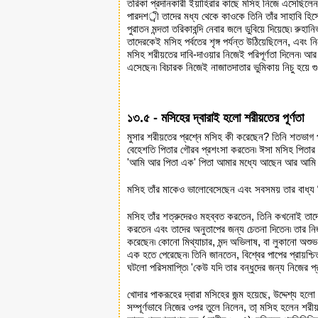
তরিকা প্রদানকারী ইয়াহিরার কাছে মসিহ নিজে এসেছিলেন 
পারদশর্ী তাদের মধ্য থেকে কাওকে তিনি তাঁর সাহাবি হি
পুরাতন মন্দতা তরিকাবন্দি নেবার জলে ডুবিয়ে দিয়েছে৷ রুহ
তাদেরকেই মসিহ পর্বতের শৃঙ্গ পর্যন্ত উঠিয়েছিলেন, এবং
মসিহ শরীয়তের দাবি-দাওয়ার নিজেই পরিপূর্ণতা দিলেন৷ আ
এসেছেন৷ বিচারক নিজেই নাজাতদাতার ভুমিকায় নিচু হয়ে গ
১৩.৫ - মসিহের দ্বারাই হলো শরীয়তের পূর্ণতা
মুসার শরীয়তের প্রশ্নে মসিহ কী করেছেন? তিনি শতভাগ পরিপ
বেহেশতি পিতার গৌরব প্রশংসা করতেন৷ ঈসা মসিহ পিতার শ্
'আমি আর পিতা এক' পিতা আমার মধ্যে আছেন আর আমি পিতা
মসিহ তাঁর মাকেও ভালোবেসেছেন এবং সবসময় তার বাধ্য ছ
মসিহ তাঁর শত্রুদেরও মহব্বত করতেন, তিনি কখনোই তাদে
করতেন এবং তাদের অনুতাপের জন্য চেতনা দিতেন৷ তার নি
করেছেন৷ কোনো মিথ্যাচার, মন্দ অভিলাষ, বা লুকানো অ
এক হতে পেরেছেন৷ তিনি জানতেন, বিশ্বের পাপের প্রায়শ্চিত
ঘটলো পরিসমাপ্তি৷ 'কেউ যদি তার বন্ধুদের জন্য নিজের 
খোদার পাকরূহের দ্বারা মসিহের জন্ম হয়েছে, উদ্দেশ্য হল
সম্পূর্ণভাবে নিজের ওপর তুলে নিলেন, তা্ মসিহ হলেন শরীয়