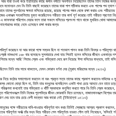
আর যারা তওবা করে ইয়াহিয়ার কাছে জর্দান নদীতে অবগাহন নিয়েছিলেন তাদের তিনি নিজের জন্য 
সেবে মনোনয়ন দেন নি৷ তিনি বাছাই করেছেন তাদের যারা পাপ স্বীকার করতে এবং পাপের পথ ত্যাগ
ানিভাবে তাদের পুনগঠনের ক্ষমতা মসিহের রয়েছে, রয়েছে পাপের গজব থেকে রক্ষা করার এবং শরীয়তের 
 নিজের একানত্ম সহভাগিতায় যুক্ত করেছিলেন৷ শরীয়ত তার কার্য পূর্ণ করেছে৷ তাই শরীয়ত প্রণেত
র এ কাফফারা পরিশোধ দেয়ার ফলে তারা সকলে মসিহের প্রশংসা গানে থাকে মুখরিত৷ খোদা আমাদের 
ুনাহগারদের কাছে নেমে এসেছেন রক্ষা করার জন্য৷
ূর্ণ করেছেন যা আর কারো পক্ষে সম্ভব ছিল না শতভাগ পালন করা৷ তিনি বিনম্র ও পরিতৃপ্ত থাকতেন৷ 
রেষ্ঠ নামগুলো ১৬৮ বার বলেছেন৷ সুসমাচারে দেখা যায় পিতাই হলেন মসিহের জীবনে একমাত্র লক্ষ্য
র মধ্যে আছি' পিতার প্রেম এবং পবিত্রতা দেহে রূপ নিয়েছে ঈসা মসিহের মাধ্যমে, তাই মসি
িলেন তিনি তার সাথে থাকতেন, যেমন কোরান বর্ণনা দেয় (সুরাহ মরিয়মের মধ্যে ১৯:৩২)
র নিয়ে কঠোর সমালোচনা করতেন না বরং প্রকৃত সত্য তাদের কাছে প্রকাশ করতেন৷ দাউদের ও মুহ
জস্ব কোনো ঘোড়া ছিল না, তিনি তার বন্ধুদের বলেছিলেন একটা গাধা চেয়ে আনতে যেন তাতে চড়ে 
শুভ পরিকল্পনা কখনোই তার পবিত্রতা ও খাঁটি স্বভাবকে কলুষিত করতে পারে নি৷ তিনি প্রেম 
্ত পরিশোধকল্পে তিনি নিজের পূতপবিত্র জীবন কোরবানি দিতে চলেছেন, নাজাতদানকল্পে বিশ্বের তাবত্‍
প্রাণ দেয় তবে তার চেয়ে বেশী মহব্বত আর কারো নেই (ইউহোন্না ১৫:১৩)
ো মানুষের পক্ষে শরীয়তের দাবি-দাওয়ার পরিপূর্ণতা দান করা৷ তিনিই স্বেচ্ছায় আগ্রহ প্রকাশ করল
তের পরিপূর্ণতা অর্থাত্‍ তাঁর মধ্য দিয়ে শরীয়ত পেল পরিপূর্ণতা৷ হযরত পৌল তাই লিখেছেন, 'মসি