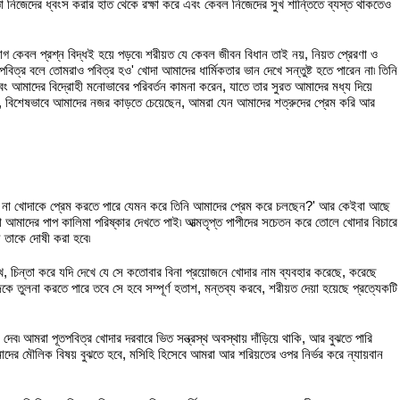
্ঞা নিজেদের ধ্বংস করার হাত থেকে রক্ষা করে এবং কেবল নিজেদের সুখ শান্তিতে ব্যস্ত থাকতেও
াগ কেবল প্রশ্ন বিদ্ধই হয়ে পড়বে৷ শরীয়ত যে কেবল জীবন বিধান তাই নয়, নিয়ত প্রেরণা ও
ি পবিত্র বলে তোমরাও পবিত্র হও' খোদা আমাদের ধার্মিকতার ভান দেখে সন্তুষ্ট হতে পারেন না৷ তিনি
এবং আমাদের বিদ্রোহী মনোভাবের পরিবর্তন কামনা করেন, যাতে তার সুরত আমাদের মধ্য দিয়ে
লে, বিশেষভাবে আমাদের নজর কাড়তে চেয়েছেন, আমরা যেন আমাদের শত্রুদের প্রেম করি আর
কি না খোদাকে প্রেম করতে পারে যেমন করে তিনি আমাদের প্রেম করে চলছেন?' আর কেইবা আছে
আমাদের পাপ কালিমা পরিষ্কার দেখতে পাই৷ আত্মতৃপ্ত পাপীদের সচেতন করে তোলে খোদার বিচারে
ে তাকে দোষী করা হবে৷
খে, চিন্তা করে যদি দেখে যে সে কতোবার বিনা প্রয়োজনে খোদার নাম ব্যবহার করেছে, করেছে
িজেকে তুলনা করতে পারে তবে সে হবে সম্পূর্ণ হতাশ, মন্তব্য করবে, শরীয়ত দেয়া হয়েছে প্রত্যেকটি
৷ আমরা পূতপবিত্র খোদার দরবারে ভিত সন্ত্রস্থ অবস্থায় দাঁড়িয়ে থাকি, আর বুঝতে পারি
আমাদের মৌলিক বিষয় বুঝতে হবে, মসিহি হিসেবে আমরা আর শরিয়তের ওপর নির্ভর করে ন্যায়বান