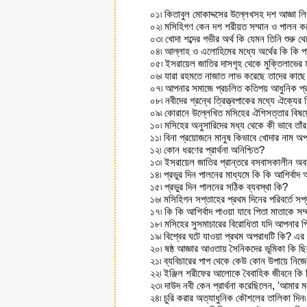
০১৷ কিতাবুল মোকাদ্দসের উল্লেখসহ দশ আজ্ঞা লিখ
০২৷ মসিহিগণ কেন দশ শরীয়ত সম্মান ও পালন ক
০৩৷ খোদা শব্দের গভীর অর্থ কি যেমন তিনি শুরু
০৪৷ আল্লাহ ও এলোহিমের মধ্যে অর্থের কি কি পা
০৫৷ ইসরায়েল জাতির দাসগৃহ থেকে মুক্তিলাভের মধ্য
০৬৷ যারা রহমতে নাজাত লাভ করেছে তাদের কাছে দ
০৭৷ আপনার সমাজে প্রচলিত কতিপয় আধুনিক প্র
০৮৷ নবীদের গ্রন্থে ত্রিত্ত্বপাকের মধ্যে ঐক্যে
০৯৷ কোরানে উল্লেখিত মসিহের ঐশিসত্তার বিষয়ে 
১০৷ মসিহের অনুসারিদের মধ্য থেকে কী ভাবে তাঁর 
১১৷ বিনা প্রয়োজনে মানুষ কিভাবে খোদার নাম অপপ্
১২৷ কোন ধরণের প্রার্থনা অনিশ্চিত?
১৩৷ ইসরায়েল জাতির প্রান্তরে বসবাসকালীন অব
১৪৷ প্রভুর দিন পালনের মাধ্যমে কি কি আশির্বাদ
১৫৷ প্রভুর দিন পালনের সঠিক ব্যবস্থা কি?
১৬৷ মসিহিগন সপ্তাহের প্রথম দিনের পরিবর্তে সপ
১৭৷ কি কি আশির্বাদ পাওয়া যাবে পিতা মাতাকে সম
১৮৷ মসিহের সুসমাচারের বিরোধিতা যদি আপনার প
১৯৷ বিশ্বের ঘটে যাওয়া প্রথম অপরাধটি কি? এর
২০৷ ষষ্ঠ আজ্ঞার আওতায় সৈনিকদের ভূমিকা কি ছ
২১৷ ব্যবিচারের পাপ থেকে কেউ কোন উপায়ে নিজে
২২৷ ইঞ্জিল শরীফের আলোকে বৈবাহিক জীবনে কি
২৩৷ দাউদ নবী কেন প্রার্থনা করেছিলেন, 'আমার মধ
২৪৷ চুরি করার অত্যাধুনিক কৌশলের তালিকা দিন৷