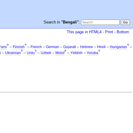
Search in
"Bengali"
:
This page in HTML4
-
Print
-
Bottom
?
?
?
Farsi
--
Finnish
--
French
--
German
--
Gujarati
--
Hebrew
--
Hindi
--
Hungarian
--
?
?
?
?
i
--
Ukrainian
--
Urdu
--
Uzbek
--
Wolof
--
Yiddish
--
Yoruba