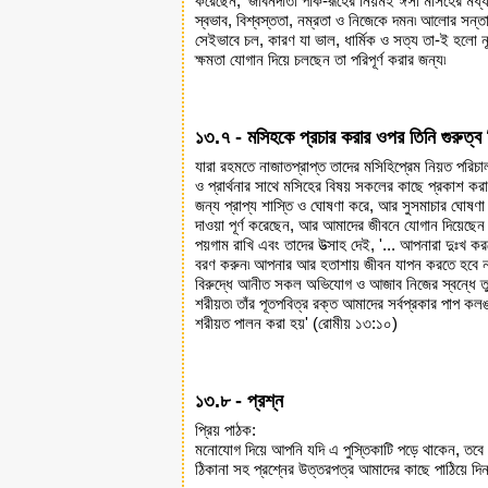
করেছেন, 'জীবনদাতা পাক-রূহের নিয়মই ঈসা মসিহের মধ্য দ
স্বভাব, বিশ্বস্ততা, নম্রতা ও নিজেকে দমন৷ আলোর সন্ত
সেইভাবে চল, কারণ যা ভাল, ধার্মিক ও সত্য তা-ই হলো 
ক্ষমতা যোগান দিয়ে চলছেন তা পরিপূর্ণ করার জন্য৷
১৩.৭ - মসিহকে প্রচার করার ওপর তিনি গুরুত্ব 
যারা রহমতে নাজাতপ্রাপ্ত তাদের মসিহিপ্রেম নিয়ত পরিচা
ও প্রার্থনার সাথে মসিহের বিষয় সকলের কাছে প্রকাশ করা 
জন্য প্রাপ্য শাস্তি ও ঘোষণা করে, আর সুসমাচার ঘোষণা
দাওয়া পূর্ণ করেছেন, আর আমাদের জীবনে যোগান দিয়েছেন 
পয়গাম রাখি এবং তাদের উত্‍সাহ দেই, '... আপনারা দুঃখ 
বরণ করুন৷ আপনার আর হতাশায় জীবন যাপন করতে হবে না, য
বিরুদ্ধে আনীত সকল অভিযোগ ও আজাব নিজের স্বন্ধে তুলে
শরীয়ত৷ তাঁর পূতপবিত্র রক্ত আমাদের সর্বপ্রকার পাপ কল
শরীয়ত পালন করা হয়' (রোমীয় ১৩:১০)
১৩.৮ - প্রশ্ন
প্রিয় পাঠক:
মনোযোগ দিয়ে আপনি যদি এ পুস্তিকাটি পড়ে থাকেন, তবে 
ঠিকানা সহ প্রশ্নের উত্তরপত্র আমাদের কাছে পাঠিয়ে দিন