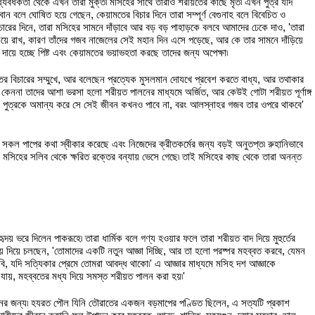
ধ্যবধকতা থেকে এখন তারা মুক্ত৷ মসিহের সাথে তারাও শরীয়তের কাছে মৃত৷ এখন পুত্র যদি
 বলে ঘোষিত হয়ে গেছেন, কেয়ামতের বিচার দিনে তারা সম্পূর্ণ বেগুনাহ বলে বিবেচিত ও
িচারের দিনে, তারা মসিহের সামনে দাঁড়াবে আর বড় বড় পাহাড়কে বলবে আমাদের ঢেকে দাও, 'তারা
য়ে রাখ, কারণ তাঁদের গজব নাজেলের সেই মহান দিন এসে পড়েছে, আর কে তার সামনে দাঁড়িয়ে
দায়ে হচ্ছে পিষ্ট এবং কেয়ামতের ভয়াভহতা করছে তাদের জন্য অপেক্ষা৷
তের বিচারের সম্মুখে, আর বলেছেন প্রত্যেক মুসলমান দোযখে প্রবেশ করতে বাধ্য, আর তথাকার
েননা তাদের আশা ভরসা হলো শরীয়ত পালনের মাধ্যমে অর্জিত, আর কেউই গোটা শরীয়ত পূর্ণাঙ্গ
যে পুত্রকে অমান্য করে সে সেই জীবন কখনও পাবে না, বরং আলস্নাহর গজব তার ওপরে থাকবে'
 সকল পাপের কথা স্বীকার করেছে এবং নিজেদের ক্রীতকর্মের জন্য বড়ই অনুতপ্ত৷ রুহানিভাবে
র মসিহের সলিব থেকে ক্ষরিত রক্তের বন্যায় ভেসে গেছে৷ তাই মসিহের কাছ থেকে তারা অনন্ত
দয় ভরে দিলেন পাকরূহে৷ তারা ধার্মিক বলে গণ্য হওয়ার ফলে তারা শরীয়ত বাদ দিয়ে মুহুর্তের
িয়ে দিয়ে চলছেন, 'তোমাদের একটি নতুন আজ্ঞা দিচ্ছি, আর তা হলো পরষ্পর মহব্বত করবে, যেমন
ি, যদি সত্যিকার প্রেমে তোমরা আবদ্ধ থাকো৷' এ আজ্ঞার মাধ্যমে মসিহ দশ আজ্ঞাকে
যায়, মহব্বতের মধ্য দিয়ে সমস্ত শরীয়ত পালন করা হয়৷'
ানের জন্য৷ হযরত পৌল যিনি তৌরাতের একজন বড়মাপের পণ্ডিত ছিলেন, এ সত্যটি প্রকাশ