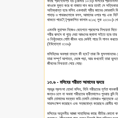
কাছে গ্রহণযোগ্য হয় (রোমীয় ১০:৪)৷ মসিহের প্রতিনিধিত
কাওকে মুক্ত করে বা নাজাত দান করে তবেই সে সত্যিকারা
অতিক্রান্ত হবে৷ মসিহ একবারই স্বীয় জানের কোরবানি দি
পাহাড় ও পাথরগুলোকে বলল, আমাদের ওপরে পড় এবং যিনি 
থাকতে পারে?;'(প্রকাশিত কালাম ৬:১৬; লুক ২৩:৩০)৷ খোদা
এমনকি মুহাম্মদ নিজেও বেহেশতে প্রবেশের নিশ্চয়তা দিত
শরীর ঝলসে বা পুড়ে দেয়া আগুনের জ্বালা সইতে হবে৷ তা
ও নিখুঁতভাবে গোটা জীবন ধরে কেউই পারে নি পালন করতে
(ইউহোন্না ৩:৩৬)৷
মসিহিদের অবস্থা তাহলে কী হবে? তারা কি মুসলমানদের চ
তারা সম্পূর্ণ আশাহত, ভেঙ্গে পড়া, আর কখনোই তারা ভুল
জীবনের নিশ্চয়তা পেয়ে গেছে৷
১৩.৬ - মসিহের শরীয়ত আমাদের হৃদয়ে
প্রভুর প্রশংসা হোক! মসিহ, যিনি শরীয়তের পূর্ণতা দানকা
জন্যও চলে না অথবা শরীয়তের ক্রীতদাসেও পুনরায় বন্দি 
আমি তোমাদের মহব্বত করি তেমনি তোমরাও প্রত্যেকে একে 
সারসংক্ষেপ করেছেন এবং সহজবোধ্য করেছেন৷ রোমীয় পত্র
মসিহের অতুলনীয় আজ্ঞা সাহাবিদের কাছে ভীতির কোনো কার