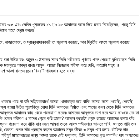
তকের ৬:৫ এবং লেবিয় পুস্তকের ১৯ ঃ ১৮ আয়াতের বরাত দিয়ে জবাব দিয়েছিলেন, 'প্রভু যিনি
নিজের মতো প্রেম করবে৷'
া, নাজাতদাতা, ও স্বান্ত্বনাদানকারী তা প্রকাশ করেছে, আর দ্বিতীয় অংশে প্রকাশ করেছে
উচিত বরং আনন্দ ও উত্‍সাহের সাথে তিনি শরীয়তের পূর্ণতার পক্ষে প্রেরণা যুগিয়েছেন৷ তিনি
ক মহব্বতে আবদ্ধ রাখা৷ আসুন, আমরা নিজেদের পরিক্ষা করে দেখি, কতোটা সত্য ও
 আজ্ঞা বাস্তবায়নের বিষয়টি পরিষ্কার হতে বাধ্য৷
থাকতে পারে না যদি সত্যিকারার্থে আমরা খোদাভক্ত হয়ে থাকি৷ আমরা আত্মা পেয়েছি, পেয়েছি
ক্ষ্য হওয়া উচিত পূতপবিত্র খোদা যিনি আমাদের নির্মাতা এবং পাপের কবল থেকে যিনি আমাদের
অখন্ড আনুগত্য আমাদের কাছ থেকে প্রত্যাশা করেন৷ আমাদের আনুগত্য ভাগ করে অন্য কাওকে দেব তা
কি তেমন পরিমাণ ও মাপের প্রেম করি তাকে? আসলে কতোটা প্রেম রয়েছে আমাদের হৃদয়ে তাঁর
িন ধ্যান গবেষণা করে থাকি যার ফলে আমরা তাকে আরও গভীরভাবে জানতে পারি, জানতে পারি তার
া করি, কেননা কেবল তাঁর প্রদত্ত রহমত আমাদের নতুন জীবন ও নতুন পথে চলার তৌফিক দান
 পরিপূর্ণ মাগফেরাতের জন্য আমরা তাকে দেই ধন্যবাদ, তিনি আমাদের কৃত নানাবিধ পাপ অপরাদের