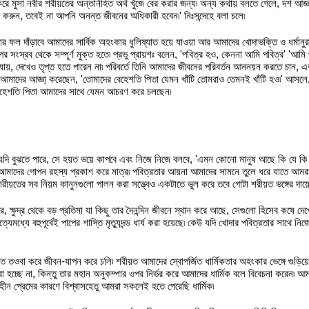
করে মুসা নবীর শরীয়তের অন্তর্নিহিত অর্থ খুঁজে বের করার জন্য৷ অন্য কথায় বলতে গেলে, দশ আজ
 করুন, তবেই না আপনি অনন্ত জীবনের অধিকারী হবেন৷' নিঃসন্দেহে বলা চলে৷
ফল দাঁড়াবে আমাদের সার্বিক অহংকার ধুলিষ্যাত হয়ে যাওয়া আর আমাদের খোদাভক্তি ও ধর্মানুর
াপের সংস্রব থেকে সম্পূর্ণ মুক্ত হতে৷ প্রভু প্রায়শঃ বলেন, 'পবিত্র হও, কেননা আমি পবিত্র' 'আম
া যায়, দেখেও তৃপ্ত হতে পারেন না৷ পরিবর্তে তিনি আমাদের জীবনের পরিবর্তন আননয়ন করতে চান, 
 আমাদের আজ্ঞা্ করেছেন, 'তোমাদের বেহেশতি পিতা যেমন খাঁটি তোমরাও তেমনই খাঁটি হও৷' আস
ে বেহেশতি পিতা আমাদের সাথে যেমন আচরণ করে চলছেন৷
া যদি বুঝতে পারে, সে হয়ত ভয়ে কাপবে এবং নিজে নিজে বলবে, 'এমন কোনো মানুষ আছে কি যে 
আমাদের গোপন রহস্য প্রকাশ করে মাত্র৷ পবিত্রতার আয়না আমাদের সামনে তুলে ধরে যাতে আমরা 
 শরীয়তের সব নিয়ম কানুনগুলো পালন করা সত্ত্বেও একটাতে ভুল করে তবে গোটা শরীয়ত ভঙ্গের দায়
ক্ষুদ্র থেকে বড় প্রতিমা যা কিছু তার দৈনন্দিন জীবনে স্থান করে আছে, সেগুলো হিসেব কষে দে
েমধ্যে বহুপূর্বেই পাপের শাস্তি মৃতু্যদন্ড ধার্য করা হয়েছে৷ কেউ যদি খোদার পবিত্রতার সাথে ন
বা করে জীবন-যাপন করে চলি৷ শরীয়ত আমাদের স্বোপর্জিত ধার্মিকতার অহংকার ভেঙ্গে গুড়িয়ে দেব
া হচ্ছে না, কিন্তু তার মহান অনুকম্পার ওপর নির্ভর করে আমাদের ধার্মিক বলে বিবেচনা করেন৷ 
হীন প্রেমের কারণে বিশ্বাসহেতু আমরা সকলেই হতে পেরেছি ধার্মিক৷