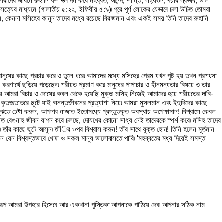
দের জীবনে রুহানি ফল উত্‍পাদন করে মহব্বত, আনন্দ, শান্তি, সহ্যগুন, দয়ার স্বভাব, ভাল
সত্যের মাধ্যমে (গালাতীয় ৫:২২, ইফিষীয় ৫:৯)৷ পূরে পূর্ণ লোকের যেভাবে চলা উচিত তোমরা
য়, কেননা মসিহের কানুন তাদের মধ্যে রয়েছে বিরাজমান এবং একই সময় তিনি তাদের রুহানি
ুষের কাছে প্রচার করে ও তুলে ধরে৷ আমাদের মধ্যে মসিহের প্রেম যখন পুষ্ট হয় তখন প্রশংসা
ার করণার্থে ছড়িয়ে পড়েছেন৷ শরীয়ত প্রমাণ করে মানুষের পাপাচার ও হীনমন্যতার বিষয়ে ও তার
ুণায় আমরা বিচার ও দোষের কবল থেকে হয়েছি মুক্ত৷ মসিহ নিজেই আমাদের হয়ে শরীয়তের দাবি-
 কৃতজ্ঞতাভরে ছুটে যাই অনন্তজীবনের প্রত্যাশা নিয়ে৷ আমরা মুসলমান এবং ইহুদিদের কাছে
ুঝতে চেষ্টা করুন, আপনার নাজাত ইতোমধ্যে প্রস্তুতকৃত অবস্থায় অপেক্ষামান! বিশ্বাসে কেবল
ীত বেগুনাহ জীবন যাপন করে চলছে, দোযখের কোনো সাধ্য নেই তাদেরকে স্পর্শ করে৷ মসিহ তাদের
ঁর কাছে ছুটে আসুন৷ তাঁির ওপর বিশ্বাস করুন! তাঁর সাথে যুক্ত হোন! তিনি হলেন মূর্তমান
ছেন যেন বিশ্বস্তভাবে খোদা ও সকল মানুষ ভালোবাসতে পারি৷ 'মহব্বতের মধ্য দিয়েই সমস্ত
স্বরূপ আমরা উপহার হিসেবে আর একখানা পুস্তিকা আপনাকে পাঠিয়ে দেব৷ আপনার সঠিক নাম