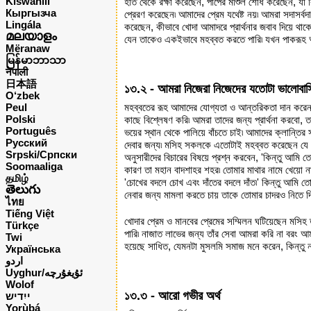
Kiswahili
হাত থেকে রক্ষা করেছেন, পাপের মাশুল শোধ করেছেন, যা কি
Кыргызча
প্রেরণ করেছেন৷ আমাদের প্রেম যথেষ্ট নয়৷ আমরা সদাসর্
Lingála
করেছেন, কীভাবে খোদা আমাদরে প্রার্থনার জবাব দিয়ে থাক
മലയാളം
যেন তাকেও একইভাবে মহব্বত করতে পারি৷ যখন পাকরূহ আ
Mëranaw
မြန်မာဘာသာ
नेपाली
日本語
১৩.২ - আমরা নিজেরা নিজেদের যতোটা ভালোবাস
O‘zbek
Peul
মহব্বতের রূহ আমাদের যোগ্যতা ও আন্তরিকতা দান করেন 
Polski
কাছে বিশ্লেষণ করি৷ আমরা তাদের জন্য প্রার্থনা করবো, 
Português
ভয়ের স্থান থেকে পালিয়ে বাঁচতে চাই৷ আমাদের ক্লান্তির
Русский
দেবার জন্য৷ মসিহ সকলকে এতোটাই মহব্বত করেছেন যে তি
Srpski/Српски
অনুসারীদের বিচারের বিষয়ে প্রশ্ন করবেন, 'কিন্তু আমি 
Soomaaliga
কারণ তা মহান বাদশাহর শহর৷ তোমার মাথার নামে খেয়ো না
தமிழ்
'চোখের বদলে চোখ এবং দাঁতের বদলে দাঁত৷' কিন্তু আমি ত
తెలుగు
নেবার জন্য মামলা করতে চায় তাকে তোমার চাদরও নিতে 
ไทย
Tiếng Việt
খোদার প্রেম ও মানবের প্রেমের সম্মিলন ঘটিয়েছেন মসিহ 
Türkçe
পারি৷ নাজাত লাভের জন্য তাঁর সেবা আমরা করি না বরং আমর
Twi
হয়েছে সাধিত, যেমনটা মুসলমি সমাজ মনে করেন, কিন্তু 
Українська
اردو
Uyghur/ئۇيغۇرچه
Wolof
১৩.৩ - আরো গভীর অর্থ
ייִדיש
Yorùbá