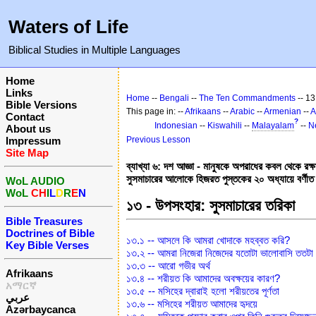
Waters of Life
Biblical Studies in Multiple Languages
Home
Links
Home
--
Bengali
--
The Ten Commandments
-- 13
Bible Versions
This page in: --
Afrikaans
--
Arabic
--
Armenian
--
A
Contact
?
Indonesian
--
Kiswahili
--
Malayalam
--
N
About us
Impressum
Previous Lesson
Site Map
ব্যাখ্যা ৬: দশ আজ্ঞা - মানুষকে অপরাধের কবল থেকে রক্ষা
সুসমাচারের আলোকে হিজরত পুস্তকের ২০ অধ্যায়ে বর্ণীত 
WoL AUDIO
WoL
CH
I
L
D
R
E
N
১৩ - উপসংহার: সুসমাচারের তরিকা
Bible Treasures
Doctrines of Bible
১৩.১ -- আসলে কি আমরা খোদাকে মহব্বত করি?
Key Bible Verses
১৩.২ -- আমরা নিজেরা নিজেদের যতোটা ভালোবাসি ততটা
১৩.৩ -- আরো গভীর অর্থ
Afrikaans
১৩.৪ -- শরীয়ত কি আমাদের অবক্ষয়ের কারণ?
አማርኛ
১৩.৫ -- মসিহের দ্বারাই হলো শরীয়তের পূর্ণতা
عربي
১৩.৬ -- মসিহের শরীয়ত আমাদের হৃদয়ে
Azərbaycanca