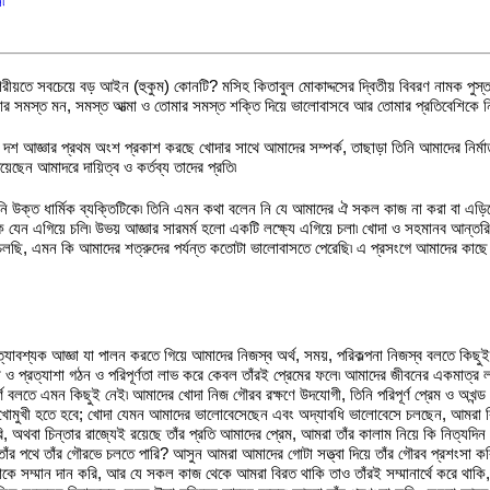
৷
ীয়তে সবচেয়ে বড় আইন (হুকুম) কোনটি? মসিহ কিতাবুল মোকাদ্দসের দ্বিতীয় বিবরণ নামক পুস্
তোমার সমস্ত মন, সমস্ত আত্মা ও তোমার সমস্ত শক্তি দিয়ে ভালোবাসবে আর তোমার প্রতিবেশিকে 
 দশ আজ্ঞার প্রথম অংশ প্রকাশ করছে খোদার সাথে আমাদের সম্পর্ক, তাছাড়া তিনি আমাদের নির্মাত
িয়েছেন আমাদরে দায়িত্ব ও কর্তব্য তাদের প্রতি৷
ক্ত ধার্মিক ব্যক্তিটিকে৷ তিনি এমন কথা বলেন নি যে আমাদের ঐ সকল কাজ না করা বা এড়িয়ে চলা 
ে যেন এগিয়ে চলি৷ উভয় আজ্ঞার সারমর্ম হলো একটি লক্ষ্যে এগিয়ে চলা৷ খোদা ও সহমানব আন্তরি
ছি, এমন কি আমাদের শত্রুদের পর্যন্ত কতোটা ভালোবাসতে পেরেছি৷ এ প্রসংগে আমাদের কাছে দশ
যাবশ্যক আজ্ঞা যা পালন করতে গিয়ে আমাদের নিজস্ব অর্থ, সময়, পরিকল্পনা নিজস্ব বলতে কিছুই 
 ও প্রত্যাশা গঠন ও পরিপূর্ণতা লাভ করে কেবল তাঁরই প্রেমের ফলে৷ আমাদের জীবনের একমাত্র ল
পূর্ণ বলতে এমন কিছুই নেই৷ আমাদের খোদা নিজ গৌরব রক্ষণে উদযোগী, তিনি পরিপূর্ণ প্রেম ও 
 মুখোমুখী হতে হবে; খোদা যেমন আমাদের ভালোবেসেছেন এবং অদ্যাবধি ভালোবেসে চলছেন, আমরা 
, অথবা চিন্তার রাজ্যেই রয়েছে তাঁর প্রতি আমাদের প্রেম, আমরা তাঁর কালাম নিয়ে কি নিত্যদ
 তাঁর পথে তাঁর গৌরভে চলতে পারি? আসুন আমরা আমাদের গোটা সত্ত্বা দিয়ে তাঁর গৌরব প্রশংস
াকে সম্মান দান করি, আর যে সকল কাজ থেকে আমরা বিরত থাকি তাও তাঁরই সম্মানার্থে করে থাকি,