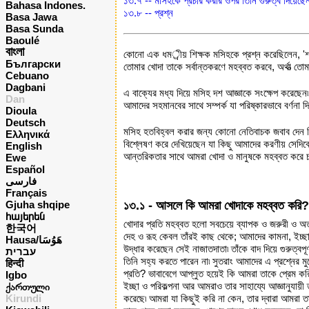
১৩.৭ -- মসিহকে প্রচার করার ওপর তিনি গুরুত্ব দিয়েছেন
Bahasa Indones.
১৩.৮ -- প্রশ্ন
Basa Jawa
Basa Sunda
Baoulé
বাংলা
কোনো এক ধমর্ীয় শিক্ষক মসিহকে প্রশ্ন করেছিলেন, 'শর
Български
তোমার খোদা তাকে সর্বান্তকরণে মহব্বত করবে, অর্থাত্‍ 
Cebuano
Dagbani
এ বাক্যের মধ্য দিয়ে মসিহ দশ আজ্ঞাকে সংক্ষেপ করেছেন৷
Dan
আমাদের সহমানবের সাথে সম্পর্ক যা পরিষ্কারভাবে বর্ণনা দ
Dioula
Deutsch
মসিহ হতবিহ্বল করার জন্য কোনো নেতিবাচক জবাব দেন নি উ
Ελληνικά
বিশ্লেষণ করে দেখিয়েছেন যা কিছু আমাদের করণীয় সেদিক
English
আন্তরিকতার সাথে আমরা খোদা ও মানুষকে মহব্বত করে চল
Ewe
Español
فارسی
Français
Gjuha shqipe
১৩.১ - আসলে কি আমরা খোদাকে মহব্বত করি?
հայերեն
খোদার প্রতি মহব্বত হলো সবচেয়ে ব্যাপক ও জরুরী ও অত্
한국어
দেহ ও রূহ কেবল তাঁরই কাছ থেকে; আমাদের কামনা, ইচ্ছা
Hausa/هَوُسَا
উদ্ধার করেছেন সেই নাজাতদাতা৷ তাঁকে বাদ দিয়ে গুরুত্ব
עברית
তিনি সহ্য করতে পারেন না৷ সুতরাং আমাদের এ প্রশ্নের
हिन्दी
প্রতি? ভাবাবেগে আপ্লুত হয়েই কি আমরা তাকে প্রেম করি
Igbo
ইচ্ছা ও পরিকল্পনা আর আমরাও তার সাহায্যে আজ্ঞানুযায়ী
ქართული
Kirundi
করেছে৷ আমরা যা কিছুই করি না কেন, তার দ্বারা আমরা ত