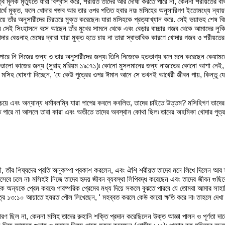
্ব মূলক মৃতু্যতে যারা বিশ্বাস করে, শরীয়ত তাদের আর দোষী করতে পারে না, কেননা শরীয়তের বা
র্থে মুক্ত, ফলে খোদার গজব আর তার ওপর পতিত হবার নয়৷ মসিহের অনুসারিগণ ইতোমধ্যে ন্যায়বান
য়ে তাঁর অনুসারীদের চিরতরে মুক্ত করেছেন৷ যারা মসিহকে প্রত্যাখ্যান করে. সেই ভয়াভহ শেষ ব
সেই সিংহাসনে বসে আছেন তাঁর মুখের সামনে থেকে এবং বেড়ার বাচ্চার গজব থেকে আমাদের লুকি
র বেগুনাহ মেষের দ্বারা যারা মুক্ত হতে চায় না তারা স্বাভাবিক কারণে খোদার গজব ও শরীয়তের 
ে পারে নি নিজের জন্য ও তার অনুসারীদের জন্য৷ তিনি নিজেকে হতভাগ্য বলে মনে করেছেন কেয়াম
র ভালো কাজের জন্য (সুরাহ মরিয়ম ১৯:৭১)৷ কোনো মুসলমানের জন্য নাজাতের কোনো আশা নেই, ক
৷ মসিহ ঘোষণা দিচ্ছেন, 'যে কেউ পুত্রের ওপর ঈমান আনে সে তখনই আখেরী জীবন পায়, কিন্তু 
েয়ে এবং অন্যান্য ধর্মাবলম্বি যারা পাপের কবলে কবলিত, তাদের চাইতে উত্তম? মসিহিগণ তাদের
তে পারে না আসলে তারা কারা এবং অতীতে তাদের অবস্থান কোথা ছিল৷ তাদের অহমিকা খোদার পুত্
রী, তাঁর শিষ্যদের প্রতি অনুকম্পা প্রকাশ করলেন, এবং ঐশি শরীয়ত তাদের মনে লিখে দিলেন আর হৃ
হিসেবে চলে না৷ মসিহই নিজে তাদের হৃদয় জীবন ব্যবস্থা লিপিবদ্ধ করেছেন এবং তাদের জীবন গুছ
অন্যকে প্রেম করবে৷ পারষ্পরিক প্রেমের মধ্য দিয়ে সকলে বুঝতে পারবে যে তোমরা আমার সাহাব
ে ১৩:১০ আয়াতে হযরত পৌল লিখেছেন, ' মহব্বত করলে কেউ কারো ক্ষতি করে না৷ তাহলে দেখা 
ণ ছিল না, কেননা মসিহ তাদের রুহানি শক্তি প্রদান করেছিলেন উক্ত আজ্ঞা পালন ও পূর্ণতা দ