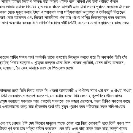
সাহাবি হিসেবে নিয়োগ দিলেন৷ যারা নিজের ধার্মিক বলে ঘোষণা দেয় তথা শরীয়ত পালনে
 করে খোদার ভয়াবহ বিচারের হাত থেকে বাঁচতে আগ্রহী এবং যারা তাদের পুরাতন স্বভাবও ঐ সকল
কবল থেকে মুক্ত করার ইচ্ছা ও পরাক্রম৷ যারা সত্যিকারার্থে অনুতপ্ত ও তরিকাবন্দি নিয়েছেন
া নিজেই নেমে আসলেন এবং নিজেই সাহাবীদের পক্ষ হয়ে পাপের শাস্তি নিজস্কন্ধে বহন করলেন৷
সাথে অবস্থান করেন৷ যিনি সার্বিকদিক দিয়ে খাঁটি তিনিই আমাদের মতো কলুষিতদের কাছে নেমে
পার্থিব সম্পদ অর্থাত্‍ অর্থকড়ি তাকে কখনোই নিয়ন্ত্রন করতে পারে নি৷ সদাসর্বদা তিনি তাঁর
বিন্দু৷ পিতার মহব্বত ও পুত্রের মহব্বত ঐকে মিলে পেয়েছে প্রতিষ্ঠা, যেমন মসিহ বলেছেন,
হ বলেছেন, 'যে কেহ আমাকে দেখে সে পিতাকেও দেখে৷'
াম্মদের মতো তিনি বিবাহ করেন নি৷ খাজনা আদায়কারী ও পাপীদের সাথে ওঠা বসা ও খাওয়া দাওয়া
তিনি জেরুযালেমে প্রবেশ করতে পারেন৷ কথায় কাজে তিনি বেগুনাহ পূতপবিত্র জীবন যাপন
করেছেন, প্রেম করেছেন সকলকে আর এভাবেই সকলকে এক নজরে দেখেছেন, ফলে তিনিও সকলের কাছে
 গুনাহগারদের জন্য তার জীবনদান অর্থাত্‍ তাঁর মৃতু্য প্রমাণ করে শরীয়তের সকল দাবি-দাওয়ার
েন, বেগুনাহ খোদার ঐশি মেষ হিসেবে মানুষের পাপের বোঝা বয়ে নিয়ে কোরবানি হতে৷ তিনি সকল পাপ
হই শরীয়ত পূর্ণ করে তার শক্তি বাতিল করেছেন, যেন তাঁর ওপর যারা ঈমান আনে তারা আল্লাপাকের