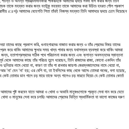
শান্তি ও অনন্ত স্বান্ত্বনাদানকারী পাকরূহকে আমাদের হৃদয়ে সর্বদা বাস করার জন্য তিনি
আবশ্যক তাকে মহব্বত করার জন্য যতটুকু মহব্বত তাকে আমাদের করা উচিত৷ হযরত পৌল প্রকাশ
 (রোমীয় ৫:৫খ)৷ আমাদের বেহেশতি পিতা তাঁরই নিজস্ব মহব্বত তিনি আমাদরে হৃদয়ে ঢেলে দিয়েছেন
 তাদের কাছে প্রকাশ করি, গুনাহগারদের নাজাত করার জন্য ও তাঁর প্রেমের বিষয় তাদের
রেম করে থাকি৷ আমাদের ক্ষুধার সময় খাদ্য পাবার জন্য যথাসম্ভব ব্যবস্থা করে থাকি৷ আমরা
র জন্য, হতাশাগ্রস্থদের সঠিক পথে পরিচালনা করার জন্য এবং ক্লান্ত অবসন্নদের স্বান্তনা
ব থেকে আমাদের কাছে তাঁর পরিচয় তুলে ধরেছেন, তিনি রাজাদের রাজা, কোনো একদিন তাঁর
 দুনিয়ার নামে খেয়ো না, কারণ তা তাঁর পা রাখবার জায়গা৷ জেরম্নজালেমের নামে খেয়ো না,
 আর 'না' যেন 'না' হয়; এর বেশি যা, তা ইবলিসের কাছ থেকে আসে৷ তোমরা শুনেছ, বলা হয়েছে,
ং যে কেউ তোমার ডান গালে চড় মারে তাকে অন্য গালেও চড় মারতে দিয়ো৷ যে কেউ তোমার কোর্তা
মে আমাদের পুষ্ট করবেন যাতে আমরা ও খোদা ও অভাবি মানুষগুলোকে প্রকৃত সেবা দান করে যেতে
 খোদা ও মানুষের সেবা করে চলছি৷ আমাদের প্রেমের ভিত্তি স্বধার্মিকতা যা ভালো কাজের দরুণ