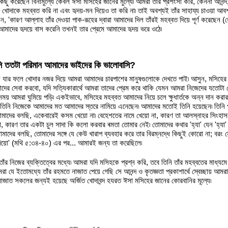
ছু করেছেন বিনামুল্যে কেবল ঈসা মসিহের জানের মুল্যে৷ আমরা তাঁর প্রশংসা করি, কেননা আনন্দ, 
বদা খোদাকে মহব্বত করি না এবং হৃদয়-মন দিয়েও তা করি না৷ তাই অবশ্যই তাঁর সাহায্য চাওয়া 
েন, 'কারণ আল্লাহ তাঁর দেওয়া পাক-রূহের দ্বারা আমাদের দিল তাঁরই মহব্বত দিয়ে পূর্ণ করেছেন
মাদের হৃদয়ে বাস করেনি তখনই তার প্রেমে আমাদের হৃদয় ভরে ওঠে৷
ি ততটা পরিমান আমাদের ভাইদের কি ভালোবাসি?
যার ফলে খোদার নজর দিয়ে আমরা আমাদের চারপাশের মানুষগুলোকে দেখতে পাই৷ আসুন, মসিহের দয়া
তাদের সেবা করবো, যদি সত্যিকারার্থে আমরা তাদের প্রেম করে থাকি যেমন আমরা নিজেদের যতোটা প্
 সময় আমরা ঘুমিয়ে পড়ি৷ একইভাবে, মসিহের মহব্বত আমাদের নিয়ে চলে ক্ষুধার্তকে অন্ন দান করা
নি নিজেকে আমাদের মত আমাদের স্তরে নামিয়ে এনেছেন৷ আমাদের মতোই তিনি হয়েছেন৷ তিনি পূর্
তোমাদের বলছি, একেবারেই কসম খেয়ো না৷ বেহেশতের নামে খেয়ো না, কারণ তা আলস্নাহর সিংহাসন৷
, কারণ তার একটা চুল সাদা কি কলো করবার ৰমতা তোমার নেই৷ তোমাদের কথার 'হ্যা' যেন 'হ্যা'
োামাদের বলছি, তোমাদের সঙ্গে যে কেউ খারাপ ব্যবহার করে তার বিরম্নদ্ধে কিছুই কোরো না; বর
দিয়ো' (মথি ৫:৩৪-৪০) এর পর... আমারই জন্য তা করেছিলে৷
তাঁর নিজের ব্যক্তিত্বের মধ্যে৷ আমরা যদি মসিহকে প্রশ্ন করি, তবে তিনি তাঁর মহব্বতের মাধ্য
া যে ইতোমধ্যে তাঁর রহমতে নাজাত পেয়ে গেছি সে আনন্দ ও কৃতজ্ঞতা প্রকাশার্থে স্বেচ্ছায় আমরা
নাজাত সকলের জন্যই হয়েছে অর্জিত খোদাবন্দ হযরত ঈসা মসিহের জানের কোরবানির মূল্যে৷