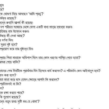
ুন৷
রে?
 থেকে ঘোষণা দিয়ে আসছেন 'আমি প্রভু'?
র্থক্য রয়েছে?
ে রুহানি তাত্‍পর্য কী রয়েছে৷
শ শরীয়ত সজোরে ভেঙ্গে ফেলা একটি বাধা মাত্র৷ ব্যাখ্যা করুন৷
তিমার নাম উল্লেখ করুন৷
র বিষয়ে কী লেখা আছে?
বর্ণনা দিন৷
সুরত দৃষ্ট হবে?
রয়োগ করে তার দৃষ্টান্ত দিন৷
স্থায় পিতা মাতাকে অভিশাপ দিলে তার কোন ধরণের শাস্তি পেতে হতো?
 আমরা পেয়ে থাকি?
্তাহের শেষ দিনটিকে প্রার্থনার দিন হিসেবে ধার্য করলেন? এ পরিবর্তন কেন আইনানুগ হবে?
্মান করা হলে?
িতা মাতা করে বসে তেমন ক্ষেত্রে আপনি কি করবেন?
 প্রতিফলই বা কি?
িল?
কে রক্ষা করতে পারে?
 কি সুযোগ রয়েছে?
্যে নতুন হৃদয় সৃষ্টি কর হে খোদা'?