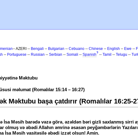
rmenian
-- AZERI --
Bengali
--
Bulgarian
--
Cebuano
--
Chinese
--
English
--
Ewe
--
F
?
sh
--
Portuguese
--
Russian
--
Serbian
--
Somali
--
Spanish
--
Tamil
--
Telugu
--
Tur
miyyətinə Məktubu
üsusi məlumat (Romalılar 15:14 – 16:27)
ərək Məktubu başa çatdırır (Romalılar 16:25-2
 İsa Məsih barədə vəzə görə, əzəldən bəri gizli saxlanmış sirri 
şkar olmuş və əbədi Allahın əmrinə əsasən peyğəmbərlərin Yazıları 
a İsa Məsih vasitəsilə əbədi izzət olsun! Amin.