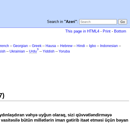
Search in
"Azeri"
:
This page in HTML4
-
Print
-
Bottom
rench
--
Georgian
--
Greek
--
Hausa
--
Hebrew
--
Hindi
--
Igbo
--
Indonesian
--
?
kish
--
Ukrainian
--
Urdu
--
Yiddish
--
Yoruba
7)
aydınlaşdıran vəhyə uyğun olaraq, sizi qüvvətləndirməyə
vasitəsilə bütün millətlərin iman gətirib itaət etməsi üçün bəyan