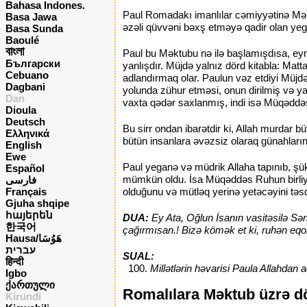
Bahasa Indones.
Paul Romadakı imanlılar cəmiyyətinə Mək
Basa Jawa
əzəli qüvvəni bəxş etməyə qadir olan yeg
Basa Sunda
Baoulé
বাংলা
Paul bu Məktubu nə ilə başlamışdısa, eynə
Български
yanlışdır. Müjdə yalnız dörd kitabla: Mat
Cebuano
adlandırmaq olar. Paulun vəz etdiyi Müjdə 
Dagbani
yolunda zühur etməsi, onun dirilmiş və 
Dan
vaxta qədər saxlanmış, indi isə Müqəddəs 
Dioula
Deutsch
Bu sirr ondan ibarətdir ki, Allah murdar b
Ελληνικά
bütün insanlara əvəzsiz olaraq günahların
English
Ewe
Paul yeganə və müdrik Allaha tapınıb, şük
Español
mümkün oldu. İsa Müqəddəs Ruhun birliyi
فارسی
Français
olduğunu və mütləq yerinə yetəcəyini təsd
Gjuha shqipe
հայերեն
DUA:
Ey Ata, Oğlun İsanın vasitəsilə Sə
한국어
çağırmısan.! Bizə kömək et ki, ruhən eqo
Hausa/هَوُسَا
עברית
SUAL:
हिन्दी
Millətlərin həvarisi Paula Allahdan a
Igbo
ქართული
Romalılara Məktub üzrə d
Kirundi