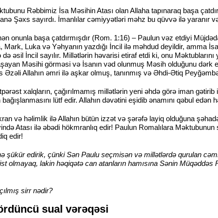
tubunu Rəbbimiz İsa Məsihin Atası olan Allaha tapınaraq başa çatdır
anə Şəxs sayırdı. İmanlılar cəmiyyətləri məhz bu qüvvə ilə yaranır və
n onunla başa çatdırmışdır (Rom. 1:16) – Paulun vəz etdiyi Müjdədə gü
ta, Mark, Luka və Yəhyanın yazdığı İncil ilə məhdud deyildir, amma İs
də əsil İncil sayılır. Millətlərin həvarisi etiraf etdi ki, onu Məktub
yaşayan Məsihi görməsi və İsanın vəd olunmuş Məsih olduğunu dərk et
Əzəli Allahın əmri ilə aşkar olmuş, tanınmış və Əhdi-Ətiq Peyğəmbərlər
ütpərəst xalqların, çağırılmamış millətlərin yeni əhdə görə iman gətiri
 bağışlanmasını lütf edir. Allahın dəvətini eşidib ənamını qəbul edən 
ran və həlimlik ilə Allahın bütün izzət və şərəfə layiq olduğuna şəhad
ndə Atası ilə əbədi hökmranlıq edir! Paulun Romalılara Məktubunun 
iq edir!
nə şükür edirik, çünki Sən Paulu seçmisən və millətlərdə qurulan cəm
ist olmayaq, lakin həqiqətə can atanların hamısına Sənin Müqəddəs R
çılmış sirr nədir?
ördüncü sual vərəqəsi