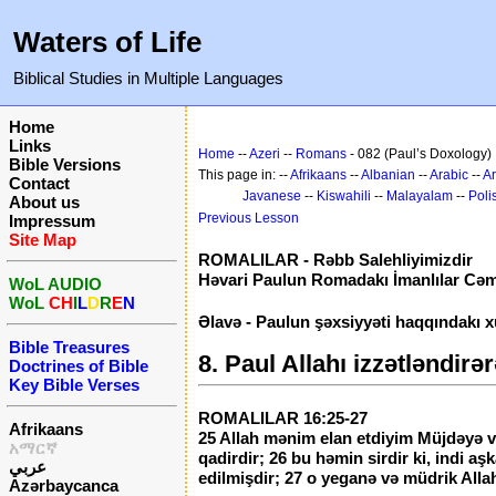
Waters of Life
Biblical Studies in Multiple Languages
Home
Links
Home
--
Azeri
--
Romans
- 082 (Paul’s Doxology)
Bible Versions
This page in: --
Afrikaans
--
Albanian
--
Arabic
--
A
Contact
Javanese
--
Kiswahili
--
Malayalam
--
Poli
About us
Previous Lesson
Impressum
Site Map
ROMALILAR - Rəbb Salehliyimizdir
Həvari Paulun Romadakı İmanlılar Cə
WoL AUDIO
WoL
CH
I
L
D
R
E
N
Əlavə - Paulun şəxsiyyəti haqqındakı x
Bible Treasures
8. Paul Allahı izzətləndir
Doctrines of Bible
Key Bible Verses
ROMALILAR 16:25-27
Afrikaans
25 Allah mənim elan etdiyim Müjdəyə və
አማርኛ
qadirdir; 26 bu həmin sirdir ki, indi a
عربي
edilmişdir; 27 o yeganə və müdrik Allah
Azərbaycanca