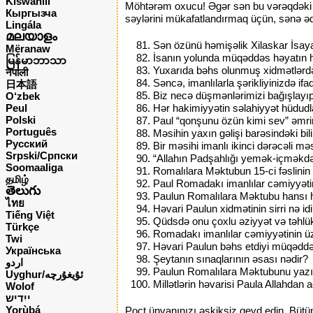
Kiswahili
Möhtərəm oxucu! Əgər sən bu vərəqdəki su
Кыргызча
səylərini mükafatlandırmaq üçün, sənə əd
Lingála
മലയാളം
Sən özünü həmişəlik Xilaskar İsay
Mëranaw
İsanın yolunda müqəddəs həyatın h
မြန်မာဘာသာ
Yuxarıda bəhs olunmuş xidmətlərd
नेपाली
Səncə, imanlılarla şərikliyinizdə i
日本語
Biz necə düşmənlərimizi bağışlayıp
O‘zbek
Peul
Hər hakimiyyətin səlahiyyət hüdudla
Polski
Paul “qonşunu özün kimi sev” əmrin
Português
Məsihin yaxın gəlişi barəsindəki bil
Русский
Bir məsihi imanlı ikinci dərəcəli m
Srpski/Српски
“Allahın Padşahlığı yemək-içməkdən
Soomaaliga
Romalılara Məktubun 15-ci fəslinin 
தமிழ்
Paul Romadakı imanlılar cəmiyyətind
తెలుగు
Paulun Romalılara Məktubu hansı h
ไทย
Həvari Paulun xidmətinin sirri nə id
Tiếng Việt
Qüdsdə onu çoxlu əziyyət və təhlük
Türkçe
Romadakı imanlılar cəmiyyətinin üz
Twi
Həvari Paulun bəhs etdiyi müqəddəs
Українська
Şeytanın sınaqlarının əsası nədir?
اردو
Paulun Romalılara Məktubunu yazı
Uyghur/ئۇيغۇرچه
Millətlərin həvarisi Paula Allahdan a
Wolof
ייִדיש
Yorùbá
Poçt ünvanınızı əskiksiz qeyd edin. Bütü