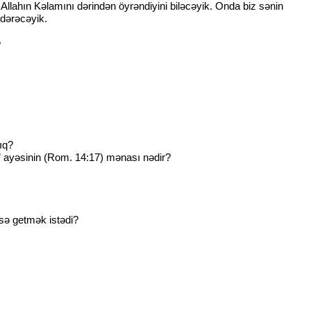
llahın Kəlamını dərindən öyrəndiyini biləcəyik. Onda biz sənin
ndərəcəyik.
?
ıq?
” ayəsinin (Rom. 14:17) mənası nədir?
dsə getmək istədi?