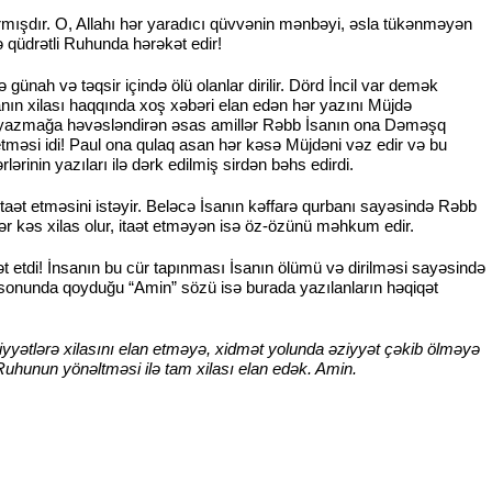
mışdır. O, Allahı hər yaradıcı qüvvənin mənbəyi, əsla tükənməyən
 qüdrətli Ruhunda hərəkət edir!
nah və təqsir içində ölü olanlar dirilir. Dörd İncil var demək
anın xilası haqqında xoş xəbəri elan edən hər yazını Müjdə
larını yazmağa həvəsləndirən əsas amillər Rəbb İsanın ona Dəməşq
məsi idi! Paul ona qulaq asan hər kəsə Müjdəni vəz edir və bu
inin yazıları ilə dərk edilmiş sirdən bəhs edirdi.
b itaət etməsini istəyir. Beləcə İsanın kəffarə qurbanı sayəsində Rəbb
hər kəs xilas olur, itaət etməyən isə öz-özünü məhkum edir.
ət etdi! İnsanın bu cür tapınması İsanın ölümü və dirilməsi sayəsində
sonunda qoyduğu “Amin” sözü isə burada yazılanların həqiqət
iyyətlərə xilasını elan etməyə, xidmət yolunda əziyyət çəkib ölməyə
uhunun yönəltməsi ilə tam xilası elan edək. Amin.