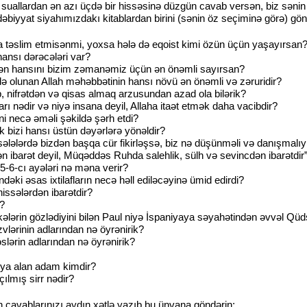
allardan ən azı üçdə bir hissəsinə düzgün cavab versən, biz sənin A
əbiyyat siyahımızdakı kitablardan birini (sənin öz seçiminə görə) gö
a təslim etmisənmi, yoxsa hələ də eqoist kimi özün üçün yaşayırsan
ansı dərəcələri var?
ən hansını bizim zəmanəmiz üçün ən önəmli sayırsan?
fadə olunan Allah məhəbbətinin hansı növü ən önəmli və zəruridir?
, nifrətdən və qisas almaq arzusundan azad ola bilərik?
rı nədir və niyə insana deyil, Allaha itaət etmək daha vacibdir?
i necə əməli şəkildə şərh etdi?
ik bizi hansı üstün dəyərlərə yönəldir?
əsələlərdə bizdən başqa cür fikirləşsə, biz nə düşünməli və danışmalıy
 ibarət deyil, Müqəddəs Ruhda salehlik, sülh və sevincdən ibarətdir
5-6-cı ayələri nə məna verir?
əki əsas ixtilafların necə həll ediləcəyinə ümid edirdi?
issələrdən ibarətdir?
i?
ələrin gözlədiyini bilən Paul niyə İspaniyaya səyahətindən əvvəl Qü
vlərinin adlarından nə öyrənirik?
lərin adlarından nə öyrənirik?
ya alan adam kimdir?
çılmış sirr nədir?
n cavablarınızı aydın xətlə yazıb bu ünvana göndərin: