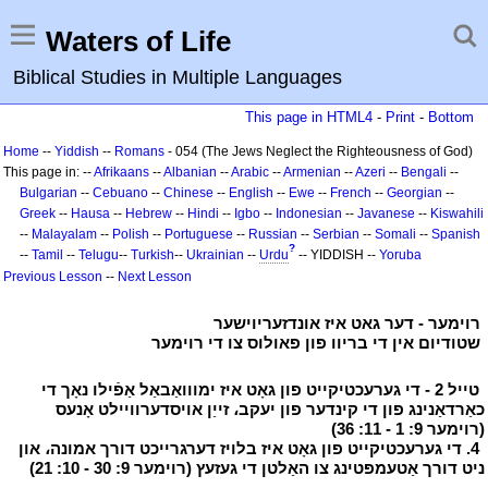
Waters of Life
Biblical Studies in Multiple Languages
This page in HTML4
-
Print
-
Bottom
Home
--
Yiddish
--
Romans
- 054 (The Jews Neglect the Righteousness of God)
This page in: --
Afrikaans
--
Albanian
--
Arabic
--
Armenian
--
Azeri
--
Bengali
--
Bulgarian
--
Cebuano
--
Chinese
--
English
--
Ewe
--
French
--
Georgian
--
Greek
--
Hausa
--
Hebrew
--
Hindi
--
Igbo
--
Indonesian
--
Javanese
--
Kiswahili
--
Malayalam
--
Polish
--
Portuguese
--
Russian
--
Serbian
--
Somali
--
Spanish
?
--
Tamil
--
Telugu
--
Turkish
--
Ukrainian
--
Urdu
-- YIDDISH --
Yoruba
Previous Lesson
--
Next Lesson
י
רוימער - דער גאט איז אונדזעריוישער
י
י
שטודיום אין די בריוו פון פאולוס צו די רוימער
י
י
טייל 2 - די גערעכטיקייט פון גאָט איז ימווואַבאַל אַפֿילו נאָך די
כאַרדאַנינג פון די קינדער פון יעקב، זייַן אויסדערוויילט אָנעס
(רוימער 9: 1 - 11: 36)
י
י
4. די גערעכטיקייט פון גאָט איז בלויז דערגרייכט דורך אמונה، און
ניט דורך אַטעמפּטינג צו האַלטן די געזעץ (רוימער 9: 30 - 10: 21)
י