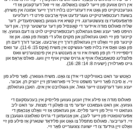
אין רוים אַוועק פון זייער לעצט באַשלוס، אַז זיי זאל דערקענען אַז די
גערעכטיקייט פון גאָט איז דערגרייכט בלויז דורך זייער אמונה אין משיחן،
בשעת רעכטפארטיקייט געגרינדעט אויף אַרבעט פירט די רעליגיעז
פּראַפעסערז צו צעשטערונג. זיין קשיא איז געווען באַשטימענדיק. דער
שליח פאולוס מודה איידער די קאָונסיל פון דער ערשטער קירך، און דער
הויפּט פאר יענע וואס געהאלטן רעכטפארטיקייט לויט צו דעם געזעץ، אַז
קיינער פון זיי האט געהאלטן און מקוים אַלע די מצוות פון גאָט، און אַז
קיינער פון זיי וואָלט זייַן געהאלפן דורך זייַן אַרבעט، אָבער דורך דעם חן
פון גאָט וואָס איז בלויז פאַר-געשיקט אין משיח (אַקס 15: 11-6). ער וואס
דיספּייזיז די חן פון משיח איז ווי אַ מענטש גיין אין פינצטערניש וואס
פּלוצלינג סטאַמבאַלז אויף אַ גרויס שטיין אויף זייַן וועג، פאלס אַראָפּ און
גייט פארלוירן (ישעיה 8: 14؛ 28: 16).
י
י
כאָטש ער האט באוויליקט די אידן צו גאָט، משיח געווארן، פֿאַר פילע פון ​​
זיי، אַ סיבה פֿאַר זייער משפט ווייַל זיי פארווארפן זייַן יינציק חן. אבער،
יענע ווער דערקענט זייער גואל، און געגלויבט אין אים، האבן געהאלפן.
י
י
פאולוס מודה אַז פילע אידן זענען געווען פלייַסיק אין בעכעסקעם די
געזעץ، און האט געמאכט יעדער מי צו פאָלגן די מצוות. ער האט ליב
געהאט זיי ווייַל פון זייער פלייַס، און געהאפט אַז זיי וואָלט אָנכאַפּן די
אַפּערטונאַטיז פון זייער לעבן، און אָננעמען די גרויס טאַלאַנט געגעבן צו
זיי. דעריבער، פאולוס מתפלל צו גאָט און פּלידאַד שטארק אַז פילע פון ​​זיי
וואָלט זייַן גוידעד צו די ישועה צוגעגרייט פֿאַר זיי.
י