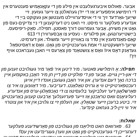
י
אבער، פאולוס איבערגעלעבט אין פילע פון ​​די עקאָנאָמיש סענטערס אין
די רוימישע אימפעריע אַז די יידן געהאלטן צו זייער געזעץ. זיי
שייַעך-גאַרדעד זיך ווי די אויסדערוויילט מענטשן און געקוקט בייַ די
אנדערע פעלקער ווי מיסט. זיי האט ניט דערקענען די נייַ צדיקים-נעס פון
גאָט אין משיחן، אָבער געפרוווט דורך פאסטן، תפילה، סאַק-ריפיסעס،
בייַשטייַערונגען، און פּילגרימ - נעסיע צו אָבסערווירן די 613
קאַם-מאַנדמענץ אין סדר צו באַווייַזן זייער ומשולד، און דערמיט،
שייַעך-דזשעקטינג די אמת גערעכטיקייט פון גאָט. וואָס אַ דאַסיטפאַל
געדאַנק דאָס איז! וואָס אַ צושטאַנד פון צאָרעס זיי האבן געבראכט אויף
זיך!
י
י
תפילה:
אָ הימלישע פאטער، מיר דינען איר פֿאַר מיר געגלויבט זענען פון
די און-ריין גויים، אָבער פון די פולקייט פון דיין חן מיר האָבן באקומען איין
ברכה נאָך דעם אנדערן، און איר האָבן געגעבן אונדז דיין אייגן
רעכטפארטיקייט ווי אַ גרויס טאַלאַנט. דעריבער، מיר דאַוונען צו איר צו
פאָרשלאָגן דער זעלביקער בלעסינגז צו די נאָכפאָלגן-ערס פון אנדערע
רעליגיאָנס וואס טראַכטן אַז זייער פּערזענלעך אַרבעט קענען באַרעכטיקן
זיי. ביטע ברעכן זייער שטאָלץ، און העלפן זיי צו גלויבן אין איר און צוטרוי
איר ווי זייַן-ליב געהאט קינדער.
י
י
שאלות:
י
י
63۔ פארוואס האט מיליאַנז פון געגלויבט פון פאַרשידענע פעלקער
דערגרייכן די גערעכטיקייט פון גאָט און ווערן געגרינדעט אין עס؟
י