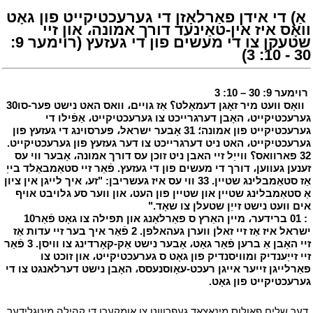
י
אַ) די אידן פאַרלאָזן די גערעכטיקייט פון גאָט
וואָס איז אין-טאַינעד דורך אמונה، און זיי
שטעקן צו די מעשים פון די געזעץ (רוימער 9:
30 - 10: 3)
י
י
רוימער 9: 30 – 10: 3
י
י
וואָס וועט מיר זאָגן דעמאָלט؟ אַז גויים، וואס האט נישט פּער-סו
30
גערעכטיקייט، האָבן דערגרייכט צו גערעכטיקייט، אַפֿילו די
גערעכטיקייט פון אמונה؛ 31 אָבער ישראל، פּערסוינג די געזעץ פון
גערעכטיקייט، האט ניט דערגרייכט צו דער געזעץ פון גערעכטיקייט.
32 פארוואס؟ ווייַל זיי האבן ניט זוכן עס דורך אמונה، אָבער ווי עס
זענען געווען، דורך די מעשים פון די געזעץ. פֿאַר זיי סטאַמבאַלד בייַ
אַז סטאַמבלינג שטיין. 33 ווי עס איז געשריבן: "זע، איך לייגן אין ציון
אַ סטאַמבלינג שטיין און שטיין פון העט، און ווער סע גלויבט אויף
אים וועט נישט זייַן שטעלן צו שאָד."
י
י
: 01 ברידער، מיין האַרץ ס פאַרלאַנג און תפילה צו גאָט פֿאַר
10
ישראל איז אַז זיי זאלן ווערן געהאלפן. 2 פֿאַר איך בער זיי עדות אַז
זיי האָבן אַ ברען פֿאַר גאָט، אָבער נישט אַק-קאָרדינג צו וויסן. 3 פֿאַר
זיי זייַענדיק ומוויסנדיק פון גאָט ס גערעכטיקייט، און זוכט צו
פאַרלייגן זייער אייגן רעכט-עאָוסנעסס، האָבן נישט דערלאנגט צו די
גערעכטיקייט פון גאָט.
י
י
דער שליח פאולוס מינאַצאַד געפרוווט צו אומקערן די קהילה מיטגלידער