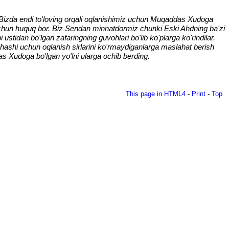
. Bizda endi to'loving orqali oqlanishimiz uchun Muqaddas Xudoga
 uchun huquq bor. Biz Sendan minnatdormiz chunki Eski Ahdning ba'zi
 ustidan bo'lgan zafaringning guvohlari bo'lib ko'plarga ko'rindilar.
hashi uchun oqlanish sirlarini ko'rmaydiganlarga maslahat berish
Xudoga bo'lgan yo'lni ularga ochib berding.
This page in HTML4
-
Print
-
Top