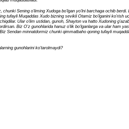
z, chunki Sening o'liming Xudoga bo'lgan yo'lni barchaga ochib berdi
ming tufayli Muqaddas Xudo bizning sevikli Otamiz bo'lganini ko'rish
n chiqdilar. Ular o'lim ustidan, gunoh, Shayton va hatto Xudoning g'azabi
dirsan. Biz O'z gunohlarida hanuz o'lik bo'lganlarga va ular ham yas
Biz Sendan minnatdormiz chunki qimmatbaho qoning tufayli muqaddas 
arning gunohlarini ko'tarolmaydi?