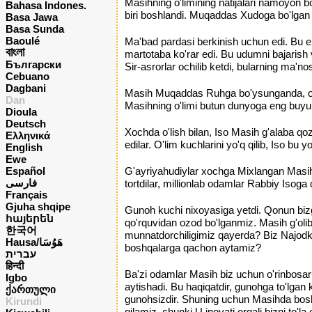
Masihning o'limining natijalari namoyon b
Bahasa Indones.
biri boshlandi. Muqaddas Xudoga bo'lgan b
Basa Jawa
Basa Sunda
Baoulé
Ma'bad pardasi berkinish uchun edi. Bu e
বাংলা
martotaba ko'rar edi. Bu udumni bajarish v
Български
Sir-asrorlar ochilib ketdi, bularning ma'n
Cebuano
Dagbani
Masih Muqaddas Ruhga bo'ysunganda, o'sha
Dan
Masihning o'limi butun dunyoga eng buyuk 
Dioula
Deutsch
Xochda o'lish bilan, Iso Masih g'alaba qozon
Ελληνικά
edilar. O'lim kuchlarini yo'q qilib, Iso b
English
Ewe
Español
G'ayriyahudiylar xochga Mixlangan Masihni
فارسی
tortdilar, millionlab odamlar Rabbiy Isoga 
Français
Gjuha shqipe
Gunoh kuchi nixoyasiga yetdi. Qonun bizg
հայերեն
qo'rquvidan ozod bo'lganmiz. Masih g'olibdi
한국어
munnatdorchiligimiz qayerda? Biz Najodko
Hausa/هَوُسَا
boshqalarga qachon aytamiz?
עברית
हिन्दी
Ba'zi odamlar Masih biz uchun o'rinbosar 
Igbo
aytishadi. Bu haqiqatdir, gunohga to'lga
ქართული
gunohsizdir. Shuning uchun Masihda boshq
Kirundi
qilamiz, chunki U inoyati orqali bizni to'l