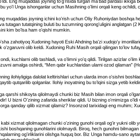
o'ldi. Eng muqaddas joyning to'g'risida turgan ma'bad pardasi ikkiga 
u yo'l Unga ishonganlar uchun Masihning o'limi orqali keng ochildi, ch
ng muqaddas joyning ichini ko'rish uchun Oliy Ruhoniydan boshqa hech
a tutagan tutatqining buluti bu tuzumning qorong'uligini anglatgan (2 
osini kim bo'lsa ham o'qishi mumkin.
 zahotiyoq Xudoning hayoti Eski Ahdning ba'zi xudojo'y imonlilariga 
o'zgaruvni olib keldi. Xudoning Ruhi Masih orqali qilingan to'lov tufa
di, kuchlarni olib tashladi, va o'limni yo'q qildi. Tirilgan azizlar o'li
u yozuvni amalga oshirdi, “Men qabr kuchlaridan ularni ozod qilaman” (
ng ilohiyligiga dalolat keltirishlari uchun ularda imon o'sishni boshl
qaytib qutqarilib qolganlar. Ilohiy inoyatning bu to'lqini sizga yetib k
a qarshi shikoyta qilolmaydi chunki biz Masih bilan imon orqali o'lg
r! U bizni O'zining zafarida sheriklar qildi. U bizning o'rnimizga o'ldi
rga qanday qilib xizmat qilamiz? Insonzod tarixidagi eng muhim; Xud
kabi xizmat qilolmagan chunki o'zining gunohi orqali og'ir yukni olib
n kishi boshqaning gunohlarini ololmaydi. Biroq, hech gunohni bilmaga
alarning og'irliklarini olishga huquq bor. Biz Unga hamdu-sano ayta
a oqlab muqaddasladi.