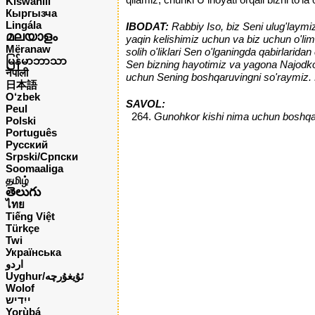
Kiswahili
Кыргызча
Lingála
IBODAT:
Rabbiy Iso, biz Seni ulug'laymi
മലയാളം
yaqin kelishimiz uchun va biz uchun o'li
Mëranaw
solih o'liklari Sen o'lganingda qabirlarida
မြန်မာဘာသာ
Sen bizning hayotimiz va yagona Najodkor
नेपाली
uchun Sening boshqaruvingni so'raymiz. 
日本語
O‘zbek
SAVOL:
Peul
Gunohkor kishi nima uchun boshqal
Polski
Português
Русский
Srpski/Српски
Soomaaliga
தமிழ்
తెలుగు
ไทย
Tiếng Việt
Türkçe
Twi
Українська
اردو
Uyghur/ئۇيغۇرچه
Wolof
ייִדיש
Yorùbá