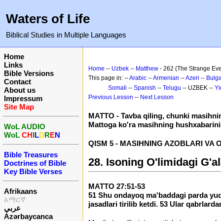
Waters of Life
Biblical Studies in Multiple Languages
Home
Links
Home
--
Uzbek
--
Matthew
- 262 (The Strange Eve
Bible Versions
This page in: --
Arabic
--
Armenian
--
Azeri
--
Bulga
Contact
Somali
--
Spanish
--
Telugu
-- UZBEK --
Yi
About us
Previous Lesson
--
Next Lesson
Impressum
Site Map
MATTO - Tavba qiling, chunki masihnin
Mattoga ko'ra masihning hushxabarini
WoL AUDIO
WoL
CH
I
L
D
R
E
N
QISM 5 - MASIHNING AZOBLARI VA O'LI
Bible Treasures
28. Isoning O'limidagi G'al
Doctrines of Bible
Key Bible Verses
MATTO 27:51-53
Afrikaans
51 Shu ondayoq ma'baddagi parda yuqorid
አማርኛ
jasadlari tirilib ketdi. 53 Ular qabrlard
عربي
Azərbaycanca