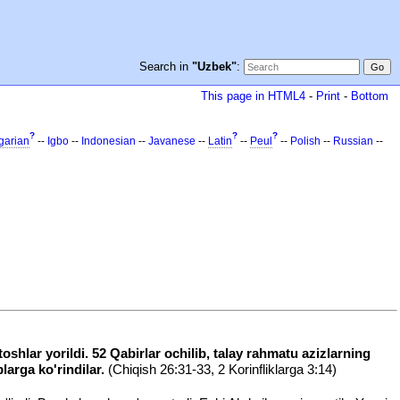
Search in
"Uzbek"
:
This page in HTML4
-
Print
-
Bottom
?
?
?
garian
--
Igbo
--
Indonesian
--
Javanese
--
Latin
--
Peul
--
Polish
--
Russian
--
oshlar yorildi. 52 Qabirlar ochilib, talay rahmatu azizlarning
larga ko'rindilar.
(Chiqish 26:31-33, 2 Korinfliklarga 3:14)