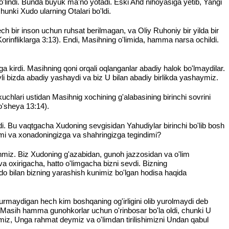
bo'lindi. Bunda buyuk ma'no yotadi. Eski Ahd nihoyasiga yetib, Yangi
unki Xudo ularning Otalari bo'ldi.
 bir inson uchun ruhsat berilmagan, va Oliy Ruhoniy bir yilda bir
Korinfliklarga 3:13). Endi, Masihning o'limida, hamma narsa ochildi.
kirdi. Masihning qoni orqali oqlanganlar abadiy halok bo'lmaydilar.
yli bizda abadiy yashaydi va biz U bilan abadiy birlikda yashaymiz.
m kuchlari ustidan Masihnig xochining g'alabasining birinchi sovrini
Ho'sheya 13:14).
adi. Bu vaqtgacha Xudoning sevgisidan Yahudiylar birinchi bo'lib bosh
eldimi va xonadoningizga va shahringizga tegindimi?
anmiz. Biz Xudoning g'azabidan, gunoh jazzosidan va o'lim
 va oxirigacha, hatto o'limgacha bizni sevdi. Bizning
o bilan bizning yarashish kunimiz bo'lgan hodisa haqida
 yurmaydigan hech kim boshqaning og'irligini olib yurolmaydi deb
n Masih hamma gunohkorlar uchun o'rinbosar bo'la oldi, chunki U
miz, Unga rahmat deymiz va o'limdan tirilishimizni Undan qabul