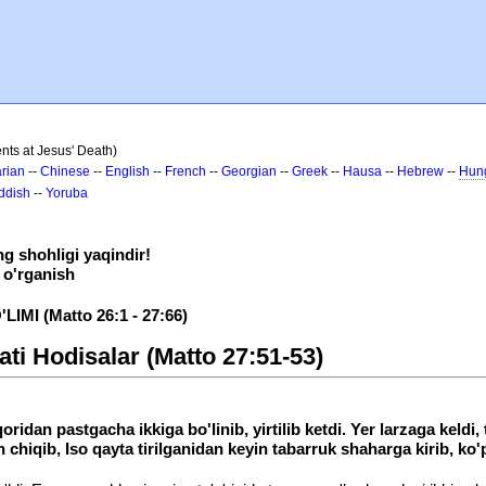
nts at Jesus' Death)
rian
--
Chinese
--
English
--
French
--
Georgian
--
Greek
--
Hausa
--
Hebrew
--
Hun
ddish
--
Yoruba
g shohligi yaqindir!
 o'rganish
MI (Matto 26:1 - 27:66)
ati Hodisalar (Matto 27:51-53)
an pastgacha ikkiga bo'linib, yirtilib ketdi. Yer larzaga keldi, t
an chiqib, Iso qayta tirilganidan keyin tabarruk shaharga kirib, ko'p