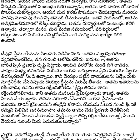
ఉండగా, ఆయన పాపుల నుండి వేరుగా ఉన్నాడు. కానీ మరణంలో, అతను
నీచమైన నేరస్థులతో సంబంధం కలిగి ఉన్నాడు, అతను వారి పాపాలలో వారితో
పాలుపంచుకున్నట్లుగా. ఆయన మన కొరకు పాపముగా చేయబడ్డాడు మరియు
పాపపు మాంసపు రూపాన్ని తనపైకి తీసుకున్నాడు. అతని మరణంతో, అతను
అతిక్రమించినవారిలో లెక్కించబడ్డాడు. అతను దుర్మార్గులతో సంబంధం కలిగి
ఉన్నాడు, తద్వారా మనం, మన మరణ సమయంలో, పరిశుద్ధులలో
లెక్కించబడాలి మరియు ఎన్నుకోబడిన వారి మధ్య మన భాగ్యం కలిగి
ఉండాలి.
దేవుని ప్రేమ యేసును సిలువకు నడిపించింది. అతను స్వార్థపూరితంగా
వ్యవహరించలేదు, తన గురించి ఆలోచించలేదు. బదులుగా, అతను
దారితప్పిన ప్రజలపై దృష్టి పెట్టాడు. ఆయన పరలోకం నుండి దిగి రావడం,
పాపుల మధ్య జీవించడం మరియు ఆయన అద్భుతాలు ప్రేమ మరియు స్వీయ-
తిరస్కరణతో నిండి ఉన్నాయి. కానీ దెయ్యం పట్టిన నాయకులను ఏడ్చేందుకు
మార్గనిర్దేశం చేసినప్పుడు దెయ్యం క్రీస్తును పరువు తీశాడు, “అతను ఇతరులను
రక్షించాడు; తనను తాను రక్షించుకోలేడు.” క్రీస్తు తనను తాను
రక్షించుకోగలిగాడు, కానీ అతను మనలను ప్రేమిస్తున్నాడు కాబట్టి, అతను
సిలువ వేయబడ్డాడు. తనను ఎగతాళి చేసేవారిని ఆయన ప్రేమించాడు
మరియు వారిని క్షమించమని తండ్రిని కోరాడు. యేసును సిలువ నుండి క్రిందికి
రమ్మని పిలిచిన జనసమూహం తమను తాము చెడు ప్రేరణకు తెరతీసింది,
ఎందుకంటే సిలువ వేయబడిన వ్యక్తి ద్వారా తప్ప రక్షణ లేదు. కాబట్టి, సిలువ
వేయడం గురించి మీరు ఏమనుకుంటున్నారు?
ప్రార్థన:
పరలోకపు తండ్రీ, నీ అద్వితీయ కుమారుడు పవిత్రమైన ప్రేమ కాబట్టి