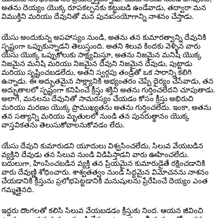
అతను దెయ్యం యొక్క రూపకల్పనకు కట్టుబడి ఉండేవాడు, తద్వారా మన
విముక్తిని మరియు దేవునితో మన పునఃసంయోగాన్ని నాశనం చేస్తాడు.
యేసు అందుకున్న అపహాస్యం నుండి, అతను తన కుమారత్వాన్ని దేవునికి
స్పష్టంగా ఒప్పుకున్నాడని తెలుస్తుంది. అతని శిలువ కిందకు వెళ్ళిన వారు
యేసు యొక్క ఒప్పుకోలుకు సాక్ష్యమిస్తూ, అతను నిజమైన మనిషి యొక్క
నిజమైన మనిషి మరియు నిజమైన దేవుని నిజమైన దేవుడు, పుట్టాడు
మరియు సృష్టించబడలేదు, అతని స్వర్గపు తండ్రితో ఒక సారాన్ని కలిగి
ఉన్నాడు. ఈ అద్భుతమైన సాక్ష్యానికి అభ్యంతరం చెప్పే ధైర్యం చేసేవాడు, తన
అద్భుతాలలో స్పష్టంగా కనిపించే క్రీస్తు శక్తిని అతను గుర్తించలేదని చూపుతాడు.
అలాగే, మనలను దేవునితో సామరస్యం చేయడం కోసం క్రీస్తు అభిరుచి
మరియు మరణం యొక్క ప్రాముఖ్యతను అతను గుర్తించలేదు. ఇంకా, అతను
తన సత్యాన్ని మరియు మృతులలో నుండి తన పునరుత్థానం యొక్క
వాస్తవికతను తెలుసుకోవాలనుకోవడం లేదు.
యేసు దేవుని కుమారుడని యూదులు విశ్వసించలేదు, సిలువ వేయబడిన
వ్యక్తిని దేవుడు తన సిలువ నుండి విడిపిస్తాడని వారు ఊహించలేదు.
బదులుగా, హింసించబడిన వ్యక్తి తన ప్రియమైన కుమారుడైతే రక్షించడానికి
వారు దేవుణ్ణి శోధించారు. శాశ్వతత్వం నుండి సిద్ధమైన విమోచనను నాశనం
చేయడానికి క్రీస్తును ప్రలోభపెట్టడానికి మనుషులను ప్రేరేపించే దెయ్యం ఎంత
గమ్మత్తైనది.
ఇద్దరు దొంగలతో కలిసి సిలువ వేయబడడం క్రీస్తుకు నింద. ఆయన జీవించి