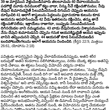
39 ఆ మార్గమున వెళ్లుచుండినవారు తలలూచుచు 40 దేవాలయమును
పడగొట్టి మూడు దినములలో కట్టు వాడా, నిన్ను నీవే రక్షించుకొనుము; నీవు
దేవుని కుమారుడవైతే సిలువమీదనుండి దిగుమని చెప్పుచు ఆయనను
దూషించిరి 41 ఆలాగే శాస్త్రులును పెద్దలును ప్రధానయాజ కులును కూడ
ఆయనను అపహసించుచు 42 వీడు ఇతరులను రక్షించెను, తన్ను తానే
రక్షించుకొనలేడు; ఇశ్రాయేలు రాజుగదా, యిప్పుడు సిలువమీదనుండి
దిగినయెడల వాని నమ్ముదుము. 43 వాడు దేవునియందు విశ్వాసముంచెను,
నేను దేవుని కుమారుడనని చెప్పెను గనుక ఆయనకిష్టుడైతే ఆయన ఇప్పుడు
వానిని తప్పించునని చెప్పిరి. 44 ఆయనతో కూడ సిలువవేయబడిన
బందిపోటుదొంగలును ఆలాగే ఆయనను నిందించిరి.
(కీర్తన 22:9, మత్తయి
26:61, యోహాను 2:18)
పవిత్రుడు శాపగ్రస్తమైన చెట్టుపై వేలాడదీయబడినప్పుడు, అతని శరీర
బరువుతో అతని కండరాలు నలిగిపోతున్నాయి, నరకం యొక్క శక్తులు అతనిపై
దాడి చేశాయి. ఈ శక్తులు సిలువపై విమోచన చర్యను నాశనం
చేయాలనుకున్నాయి. యూదులు మరియు ప్రజల నాయకులు, "నువ్వు దేవుని
కుమారుడివైతే, సిలువ నుండి దిగి రా" అనే అపవాది మాటలను మళ్లీ నొక్కి
చెప్పారు. “అవమానకరమైన చెట్టు నుండి దిగి రా, నీ దైవత్వాన్ని మేము
విశ్వసిస్తాము” అని వారు చెప్పినట్లు ఉంది. కానీ సిలువను దాటి వెళ్ళేవారు
అబద్ధం చెప్పారు. వారు ఆయనను నమ్మి ఉండరు లేదా ఆయనను మరియు ఈ
సయోధ్యను అంగీకరించరు. ఆయన సిలువ నుండి దిగి రావాలని షరతు
విధించిన తన అధికారాన్ని నమ్మిన ప్రేక్షకుల మాటలు వింటూ క్రీస్తు ఎంత
అపహాస్యం అనుభవించాల్సి వచ్చింది! ఈ డిమాండ్ నిస్సందేహంగా దెయ్యంచే
ప్రేరేపించబడింది, అతను మొదటి నుండి, ఈ విమోచనను పూర్తి చేయకుండా
యేసును నిరోధించడానికి ప్రయత్నిస్తున్నాడు. యేసు సిలువ నుండి దిగివుంటే,