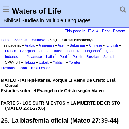
Waters of Life
Biblical Studies in Multiple Languages
This page in HTML4
-
Print
-
Bottom
Home
--
Spanish
--
Matthew
- 260 (The Official Blasphemy)
This page in: --
Arabic
--
Armenian
--
Azeri
--
Bulgarian
--
Chinese
--
English
--
?
French
--
Georgian
--
Greek
--
Hausa
--
Hebrew
--
Hungarian
--
Igbo
--
?
?
Indonesian
--
Javanese
--
Latin
--
Peul
--
Polish
--
Russian
--
Somali
--
SPANISH --
Telugu
--
Uzbek
--
Yiddish
--
Yoruba
Previous Lesson
--
Next Lesson
MATEO - ¡Arrepiéntanse, Porque El Reino De Cristo Está
Cerca!
Estudios sobre el Evangelio de Cristo según Mateo
PARTE 5 - LOS SUFRIMIENTOS Y LA MUERTE DE CRISTO
(MATEO 26:1-27:66)
26. La blasfemia oficial (Mateo 27:39-44)