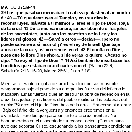
MATEO 27:39-44
39 Los que pasaban meneaban la cabeza y blasfemaban contra
él: 40 —Tú que destruyes el Templo y en tres días lo
reconstruyes, ¡sálvate a ti mismo! Si eres el Hijo de Dios, ¡baja
de la cruz! 41 De la misma manera, se burlaban de él los jefes
de los sacerdotes, junto con los maestros de la Ley y los
líderes religiosos. 42 —Salvó a otros —decían—, ¡pero no
puede salvarse a sí mismo! ¡Y es el rey de Israel! Que baje
ahora de la cruz y así creeremos en él. 43 Él confía en Dios;
pues que lo libre Dios ahora, si de veras lo quiere. ¿Acaso no
dijo: “Yo soy el Hijo de Dios”? 44 Así también lo insultaban los
bandidos que estaban crucificados con él.
(Salmo 22:9,
Sabiduría 2:13, 16-20, Mateo 26:61, Juan 2:18)
Mientras el Santo colgaba del árbol maldito con sus músculos
desgarrados bajo el peso de su cuerpo, las fuerzas del infierno lo
atacaban. Estas fuerzas querían destruir la obra de redención en la
cruz. Los judíos y los líderes del pueblo repitieron las palabras del
diablo: "Si eres el Hijo de Dios, baja de la cruz." Era como si dijeran:
"Baja del árbol de la vergüenza y entonces creeremos en tu
divinidad." Pero los que pasaban junto a la cruz mentían. No
habrían creído en él ni aceptado su reconciliación. ¡Cuánta burla
tuvo que soportar Cristo, escuchando a los transeúntes condicionar
su creencia en su autoridad a que descendiera de la cruz! Sin duda,