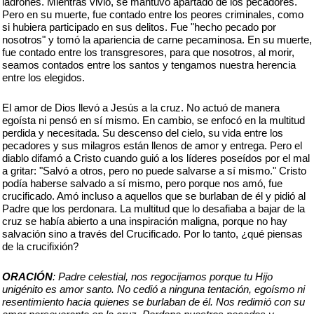
ladrones. Mientras vivió, se mantuvo apartado de los pecadores.
Pero en su muerte, fue contado entre los peores criminales, como
si hubiera participado en sus delitos. Fue "hecho pecado por
nosotros" y tomó la apariencia de carne pecaminosa. En su muerte,
fue contado entre los transgresores, para que nosotros, al morir,
seamos contados entre los santos y tengamos nuestra herencia
entre los elegidos.
El amor de Dios llevó a Jesús a la cruz. No actuó de manera
egoísta ni pensó en sí mismo. En cambio, se enfocó en la multitud
perdida y necesitada. Su descenso del cielo, su vida entre los
pecadores y sus milagros están llenos de amor y entrega. Pero el
diablo difamó a Cristo cuando guió a los líderes poseídos por el mal
a gritar: "Salvó a otros, pero no puede salvarse a sí mismo." Cristo
podía haberse salvado a sí mismo, pero porque nos amó, fue
crucificado. Amó incluso a aquellos que se burlaban de él y pidió al
Padre que los perdonara. La multitud que lo desafiaba a bajar de la
cruz se había abierto a una inspiración maligna, porque no hay
salvación sino a través del Crucificado. Por lo tanto, ¿qué piensas
de la crucifixión?
ORACIÓN
: Padre celestial, nos regocijamos porque tu Hijo
unigénito es amor santo. No cedió a ninguna tentación, egoísmo ni
resentimiento hacia quienes se burlaban de él. Nos redimió con su