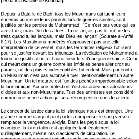
pendant la Bataille de Khandaq.
Depuis la Bataille de Badr, tous les Musulmans qui tuent leurs
ennemis ou même leurs parents lors de guerres saintes, sont
justifiés par les paroles de Muhammad : "Ce n'est pas vous qui les
avez tués; mais Dieu les a tués. Tu ne lançais pas toi-même les
traits quand tu les lançais, mais Dieu les lançait" (Sourate al-Anfâl
8:17). Les Musulmans modérés n'approuvent pas une telle
interprétation de ce verset, mais les terroristes religieux l'utilisent
pour se justifier devant les tribunaux. La révélation de Muhammad a
fourni une justification à chaque tueur lors d'une guerre sainte. Celui
qui meurt dans un guerre contre les infidèles pense aller droit au
paradis, où des plaisirs indescriptibles l'attendent. Mais par contre,
un Musulman n'est pas autorisé à tuer intentionnellement un autre
Musulman. Un tel meurtre est l'un des péchés impardonnable selon
la loi islamique. Aucune protection n'est accordée aux adorateurs
d'idoles et aux non-Musulmans. Tuer des animistes est considéré
comme une bonne action qui sera récompensée dans les cieux.
Le concept de justice dans la loi islamique nous est étranger. Une
grande somme d'argent peut parfois compenser le sang versé et
remplacer la vengeance, al-dyia. Dans les pays sous la loi
islamique, la loi du talion est appliquée tant légalement
qu'illégalement, même lors d'accidents de circulation. Le
compromis est rarement possible car la justice exige une sévère