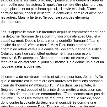
espoirs. Dans son subconscient, il pense être le centre d'intérêt et
un modèle pour les autres. Si quelqu'un semble être plus fort, plus
sage, plus saint ou plus beau que lui, il l'envie et le hait. D'une
certaine façon, chacun veut être un demi-dieu, admiré et aimé par
les autres. Mais la fierté et l'hypocrisie sont des éléments
destructeurs.
Jésus appelle le malin "un meurtrier depuis le commencement" car
il a détourné l'homme de sa communion originale avec Dieu et a
causé sa mort. Depuis lors, la mort a contrôlé l'humanité "car le
salaire du péché, c'est la mort." Mais Dieu nous a préparé un
chemin de retour vers Lui à cause de Son amour et de Sa justice.
Celui qui saisit ce salut offert gratuitement, aura son esprit
renouvelé. En acceptant Dieu comme centre de votre vie, vous
recevez la vie éternelle aujourd'hui même. Cela donne un but et un
nouveau sens à votre vie.
L'homme a de nombreux motifs et raisons pour tuer. Jésus révèle
que le meurtre est la première des mauvaises intentions sortant du
cœur de l'homme (Matthieu 15:19). Mais dans Sa sainteté, le
Seigneur s'y est opposé et lui a interdit de mettre à exécution ses
desseins destructeurs en commandant: "Tu ne commettras pas de
meurtre." Toutes les formes de meurtres, même le suicide, sont
donc contre la volonté du Seigneur et considérés comme une
rébellion ouverte contre Dieu. De plus, si quelqu'un traite mal son