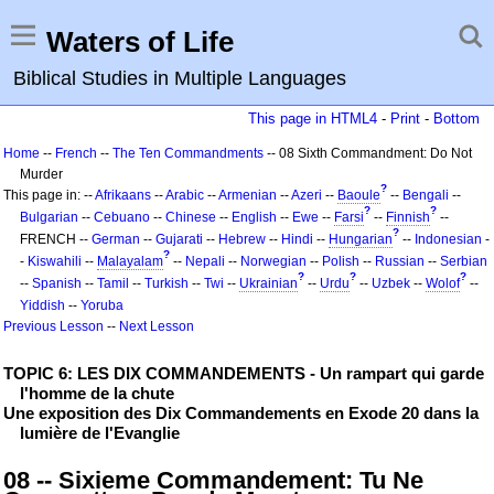
Waters of Life
Biblical Studies in Multiple Languages
This page in HTML4
-
Print
-
Bottom
Home
--
French
--
The Ten Commandments
-- 08 Sixth Commandment: Do Not
Murder
?
This page in: --
Afrikaans
--
Arabic
--
Armenian
--
Azeri
--
Baoule
--
Bengali
--
?
?
Bulgarian
--
Cebuano
--
Chinese
--
English
--
Ewe
--
Farsi
--
Finnish
--
?
FRENCH --
German
--
Gujarati
--
Hebrew
--
Hindi
--
Hungarian
--
Indonesian
-
?
-
Kiswahili
--
Malayalam
--
Nepali
--
Norwegian
--
Polish
--
Russian
--
Serbian
?
?
?
--
Spanish
--
Tamil
--
Turkish
--
Twi
--
Ukrainian
--
Urdu
--
Uzbek
--
Wolof
--
Yiddish
--
Yoruba
Previous Lesson
--
Next Lesson
TOPIC 6: LES DIX COMMANDEMENTS - Un rampart qui garde
l'homme de la chute
Une exposition des Dix Commandements en Exode 20 dans la
lumière de l'Evanglie
08 -- Sixieme Commandement: Tu Ne