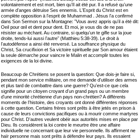
volontairement et est mort, bien qu'Il ait été pur. Il a refusé qu'une
armée d'anges détruise Ses ennemis. L'Esprit du Christ est en
complète opposition à l'esprit de Muhammad . Jésus l'a confirmé
dans Son Sermon sur la Montagne: "Vous avez appris qu'il a été dit:
Oeil pour œil et dent pour dent. Et moi, je vous dis de ne pas
résister au méchant. Au contraire, si quelqu'un te gifle sur la joue
droite, tends-lui aussi l'autre" (Matthieu 5:38-39). Le droit à
l'autodéfense a ainsi été renversé. La souffrance physique du
Christ, Sa crucifixion et Sa victoire spirituelle par Son amour étaient
la seule démarche pour vaincre le Malin et accomplir toutes les
exigences de la loi divine.
Beaucoup de Chrétiens se posent la question: Que dois-je faire si,
pendant mon service militaire, on me demande d'utiliser des armes
et plus tard de combattre dans une guerre? Qu'est-ce que cela
signifie pour un citoyen croyant d'un grand pays ou un membre
d'une minorité chrétienne d'un pays non-chrétien? A différents
moments de l'histoire, des croyants ont donné différentes réponses
à cette question. Certains frères sont prêts à être jetés en prison à
cause de leurs convictions pacifiques ou à mourir comme martyres
pour Christ. D'autres veulent obéir aux autorités mises en place par
Dieu. Ils considèrent la loi contre le meurtre être une affaire
individuelle ne concernant que leur vie personnelle. Ils affirment ne
haïr personne mais sont prêts à défendre leur pays. Ils essaient