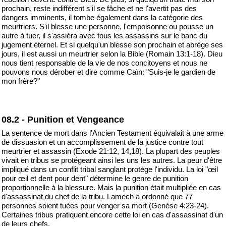
prochain, reste indifférent s'il se fâche et ne l'avertit pas des
dangers imminents, il tombe également dans la catégorie des
meurtriers. S'il blesse une personne, l'empoisonne ou pousse un
autre à tuer, il s'assiéra avec tous les assassins sur le banc du
jugement éternel. Et si quelqu'un blesse son prochain et abrège ses
jours, il est aussi un meurtrier selon la Bible (Romain 13:1-18). Dieu
nous tient responsable de la vie de nos concitoyens et nous ne
pouvons nous dérober et dire comme Caïn: "Suis-je le gardien de
mon frère?"
08.2 - Punition et Vengeance
La sentence de mort dans l'Ancien Testament équivalait à une arme
de dissuasion et un accomplissement de la justice contre tout
meurtrier et assassin (Exode 21:12, 14,18). La plupart des peuples
vivait en tribus se protégeant ainsi les uns les autres. La peur d'être
impliqué dans un conflit tribal sanglant protège l'individu. La loi "œil
pour œil et dent pour dent" détermine le genre de punition
proportionnelle à la blessure. Mais la punition était multipliée en cas
d'assassinat du chef de la tribu. Lamech a ordonné que 77
personnes soient tuées pour venger sa mort (Genèse 4:23-24).
Certaines tribus pratiquent encore cette loi en cas d'assassinat d'un
de leurs chefs.