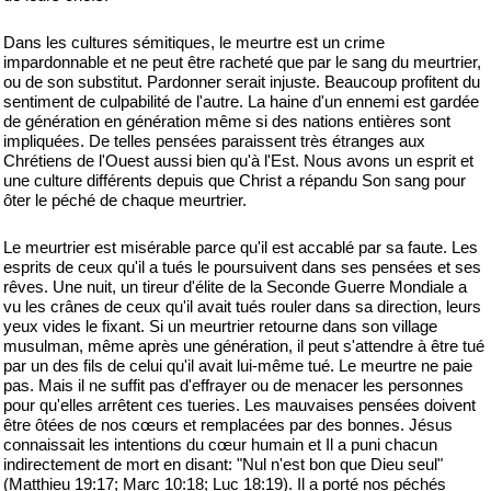
Dans les cultures sémitiques, le meurtre est un crime
impardonnable et ne peut être racheté que par le sang du meurtrier,
ou de son substitut. Pardonner serait injuste. Beaucoup profitent du
sentiment de culpabilité de l'autre. La haine d'un ennemi est gardée
de génération en génération même si des nations entières sont
impliquées. De telles pensées paraissent très étranges aux
Chrétiens de l'Ouest aussi bien qu'à l'Est. Nous avons un esprit et
une culture différents depuis que Christ a répandu Son sang pour
ôter le péché de chaque meurtrier.
Le meurtrier est misérable parce qu'il est accablé par sa faute. Les
esprits de ceux qu'il a tués le poursuivent dans ses pensées et ses
rêves. Une nuit, un tireur d'élite de la Seconde Guerre Mondiale a
vu les crânes de ceux qu'il avait tués rouler dans sa direction, leurs
yeux vides le fixant. Si un meurtrier retourne dans son village
musulman, même après une génération, il peut s'attendre à être tué
par un des fils de celui qu'il avait lui-même tué. Le meurtre ne paie
pas. Mais il ne suffit pas d'effrayer ou de menacer les personnes
pour qu'elles arrêtent ces tueries. Les mauvaises pensées doivent
être ôtées de nos cœurs et remplacées par des bonnes. Jésus
connaissait les intentions du cœur humain et Il a puni chacun
indirectement de mort en disant: "Nul n'est bon que Dieu seul"
(Matthieu 19:17; Marc 10:18; Luc 18:19). Il a porté nos péchés