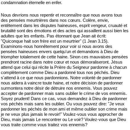
condamnation éternelle en enfer.
Nous devrions nous repentir et reconnaître que nous avons tous
des pensées meurtrières dans nos cœurs. Colère, envie,
entêtement dans les disputes haineuses, esprit vengeur, cruauté et
brutalité sont des émotions et des actes qui assaillent aussi bien les
adultes que les enfants. Pas étonnant que Jean ait écrit:
"Quiconque hait son frère est un meurtrier" (1 Jean 3.15).
Examinons-nous honnêtement pour voir si nous avons des
pensées haineuses envers quelqu'un et demandons à Dieu de
triompher totalement de cette haine. Sinon ces mauvaises pensées
prendront racine dans notre cœur et nous démoraliseront. Jésus
attend que celui qui récite la Prière du Seigneur pardonne à chacun
complètement comme Dieu a pardonné tous nos péchés. Dieu
s'attend à ce que nous pardonnions. Notre volonté de pardonner
nous aidera à vaincre toute haine, et notre décision de pardonner
surmontera notre désir de détruire nos ennemis. Vous pouvez
accepter de pardonner mais sans oublier le crime de vos ennemis.
Soyez prudent! Dans ce cas, vous demandez à Dieu de pardonner
vos péchés mais sans les oublier. Ou vous pouvez dire: "Je veux
pardonner les péchés de mon ami et même oublier son crime mais
je ne veux plus jamais le revoir!" Voulez-vous vous approcher de
Dieu, mais jamais Le rencontrer ou Le voir? Voulez-vous que Dieu
vous traite comme vous traitez vos ennemis?