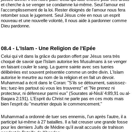
et cherche à se venger se condamne lui-même. Seul l'amour est
l'accomplissement de la loi. Rester éloignés de l'amour nous fera
retomber sous le jugement. Seul Jésus crée en nous un esprit
nouveau et une nouvelle volonté, Il nous aide à pardonner comme
Dieu pardonne.
08.4 - L'Islam - Une Religion de l'Epée
Celui qui vit dans la grâce du pardon offert par Jésus sera très
choqué de savoir que l'Islam autorise les Musulmans à se venger
en faisant couler le sang. La guerre sainte avec ses tueries
délibérées est souvent présentée comme un ordre divin. L'Islam
autorise le meurtre au nom de la religion et en fait un devoir.
Muhammad a écrit dans le Coran: "S'ils se détournent, saisissez-
les; tuez-les partout où vous les trouverez" et "Ne prenez ni
protecteur, ni défenseur parmi eux" (Sourates al-Nisâ’ 4:89,91 ou al-
Baqara 2:191). L'Esprit du Christ ne parle pas en ces mots mais
bien l'esprit du "meurtrier depuis le commencement."
Muhammad a ordonné de tuer ses ennemis, l'un après l'autre, il a
participé lui-même à 27 batailles. Il a fait creuser une grande fosse
pour les derniers Juifs de Médine qu'il avait accusés de trahison