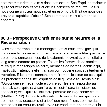
comme meurtriers et a mis dans nos cœurs Son Esprit consolateur
qui renouvelle nos esprits et ôte les pensées de meurtre. Jésus
nous donne un cœur nouveau et un esprit droit, Il fait de nous des
croyants capables d'obéir à Son commandement d'aimer nos
ennemis.
08.3 - Perspective Chrétienne sur le Meurtre et la
Réconciliation
Dans Son Sermon sur la montagne, Jésus nous enseigne qu'Il
considère la calomnie comme un meurtre au même titre que tuer le
corps. Les conséquences de la calomnie peuvent avoir un effet à
long terme comme un poison. Toutes les formes de calomnies
telles que mensonges haineux, menaces délibérées, conflit aigu,
malédiction intentionnelle, trahison ou moquerie sont spirituellement
mortelles. Elles empoisonnent premièrement le cœur de celui qui
les prononce et ensuite l'esprit de celui qui est visé. Jésus a dit:
"Quiconque se met en colère contre son frère en répondra au
tribunal; celui qui dira à son frère: 'imbécile' sera justiciable du
sanhédrin; celui qui dira 'fou' sera passible de la géhenne de feu"
(Matthieu 5:22). Par cette affirmation, Jésus a déclaré que nous
sommes tous coupables et a jugé que nous étions comme des
personnes au cœur mauvais avec un esprit meurtrier méritant la