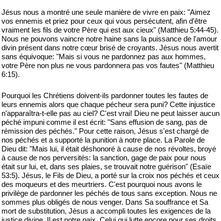
Jésus nous a montré une seule manière de vivre en paix: "Aimez
vos ennemis et priez pour ceux qui vous persécutent, afin d'être
vraiment les fils de votre Père qui est aux cieux" (Matthieu 5:44-45).
Nous ne pouvons vaincre notre haine sans la puissance de l'amour
divin présent dans notre cœur brisé de croyants. Jésus nous avertit
sans équivoque: "Mais si vous ne pardonnez pas aux hommes,
votre Père non plus ne vous pardonnera pas vos fautes" (Matthieu
6:15).
Pourquoi les Chrétiens doivent-ils pardonner toutes les fautes de
leurs ennemis alors que chaque pécheur sera puni? Cette injustice
n'apparaîtra-t-elle pas au ciel? C'est vrai! Dieu ne peut laisser aucun
péché impuni comme il est écrit: "Sans effusion de sang, pas de
rémission des péchés." Pour cette raison, Jésus s'est chargé de
nos péchés et a supporté la punition à notre place. La Parole de
Dieu dit: "Mais lui, il était déshonoré à cause de nos révoltes, broyé
à cause de nos perversités: la sanction, gage de paix pour nous
était sur lui, et, dans ses plaies, se trouvait notre guérison" (Esaïe
53:5). Jésus, le Fils de Dieu, a porté sur la croix nos péchés et ceux
des moqueurs et des meurtriers. C'est pourquoi nous avons le
privilège de pardonner les péchés de tous sans exception. Nous ne
sommes plus obligés de nous venger. Dans Sa souffrance et Sa
mort de substitution, Jésus a accompli toutes les exigences de la
justice divine. Il est notre paix. Celui qui lutte encore pour ses droits