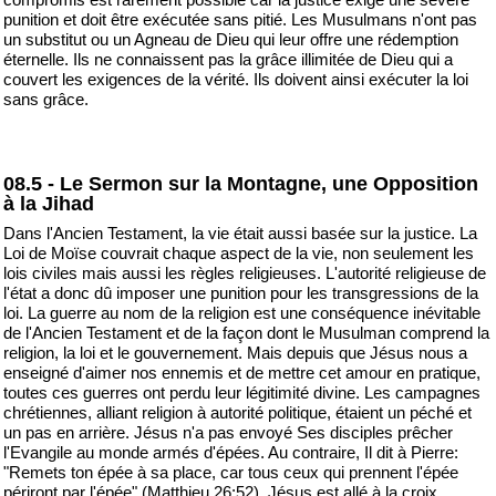
punition et doit être exécutée sans pitié. Les Musulmans n'ont pas
un substitut ou un Agneau de Dieu qui leur offre une rédemption
éternelle. Ils ne connaissent pas la grâce illimitée de Dieu qui a
couvert les exigences de la vérité. Ils doivent ainsi exécuter la loi
sans grâce.
08.5 - Le Sermon sur la Montagne, une Opposition
à la Jihad
Dans l'Ancien Testament, la vie était aussi basée sur la justice. La
Loi de Moïse couvrait chaque aspect de la vie, non seulement les
lois civiles mais aussi les règles religieuses. L'autorité religieuse de
l'état a donc dû imposer une punition pour les transgressions de la
loi. La guerre au nom de la religion est une conséquence inévitable
de l'Ancien Testament et de la façon dont le Musulman comprend la
religion, la loi et le gouvernement. Mais depuis que Jésus nous a
enseigné d'aimer nos ennemis et de mettre cet amour en pratique,
toutes ces guerres ont perdu leur légitimité divine. Les campagnes
chrétiennes, alliant religion à autorité politique, étaient un péché et
un pas en arrière. Jésus n'a pas envoyé Ses disciples prêcher
l'Evangile au monde armés d'épées. Au contraire, Il dit à Pierre:
"Remets ton épée à sa place, car tous ceux qui prennent l'épée
périront par l'épée" (Matthieu 26:52). Jésus est allé à la croix