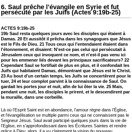
6. Saul prêche l’évangile en Syrie et fut
persécuté par les Juifs (Actes 9:19b-25)
ACTES 9:19b-25
19b Saul resta quelques jours avec les disciples qui étaient à
Damas. 20 Et aussitôt il prêcha dans les synagogues que Jésus
est le Fils de Dieu. 21 Tous ceux qui l'entendaient étaient dans
l'étonnement, et disaient: N'est-ce pas celui qui persécutait à
Jérusalem ceux qui invoquent ce nom, et n'est-il pas venu ici
pour les emmener liés devant les principaux sacrificateurs? 22
Cependant Saul se fortifiait de plus en plus, et il confondait les
Juifs qui habitaient Damas, démontrant que Jésus est le Christ.
23 Au bout d'un certain temps, les Juifs se concertèrent pour le
tuer, 24 et leur complot parvint à la connaissance de Saul. On
gardait les portes jour et nuit, afin de lui ôter la vie. 25 Mais,
pendant une nuit, les disciples le prirent, et le descendirent par
la muraille, dans une corbeille.
Là où l'Esprit Saint est en abondance, l'amour règne dans l'Église,
et l’évangélisation se multiple parmi ceux qui ne connaissent pas le
Seigneur Jésus. Saul avait participé quelques jours dans la vie de
l'Eglise, en s’approfondissant dans les Écritures Saintes et rendre
grâce à Dieu, alors, il a vu clairement la vision du nouveau