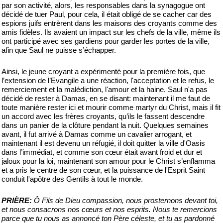
par son activité, alors, les responsables dans la synagogue ont
décidé de tuer Paul, pour cela, il était obligé de se cacher car des
espions juifs entrèrent dans les maisons des croyants comme des
amis fidèles. Ils avaient un impact sur les chefs de la ville, même ils
ont participé avec ses gardiens pour garder les portes de la ville,
afin que Saul ne puisse s’échapper.
Ainsi, le jeune croyant a expérimenté pour la première fois, que
l’extension de l’Evangile a une réaction, l'acceptation et le refus, le
remerciement et la malédiction, l'amour et la haine. Saul n'a pas
décidé de rester à Damas, en se disant: maintenant il me faut de
toute manière rester ici et mourir comme martyr du Christ, mais il fit
un accord avec les frères croyants, qu’ils le fassent descendre
dans un panier de la clôture pendant la nuit. Quelques semaines
avant, il fut arrivé à Damas comme un cavalier arrogant, et
maintenant il est devenu un réfugié, il doit quitter la ville d'Oasis
dans l’immédiat, et comme son cœur était avant froid et dur et
jaloux pour la loi, maintenant son amour pour le Christ s’enflamma
et a pris le centre de son cœur, et la puissance de l'Esprit Saint
conduit l'apôtre des Gentils à tout le monde.
PRIÈRE:
Ô Fils de Dieu compassion, nous prosternons devant toi,
et nous consacrons nos cœurs et nos esprits. Nous te remercions
parce que tu nous as annoncé ton Père céleste, et tu as pardonné