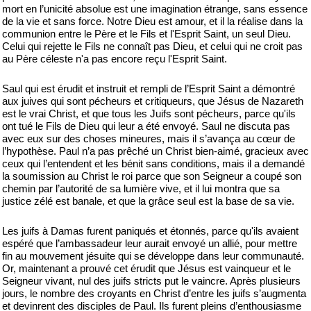
mort en l’unicité absolue est une imagination étrange, sans essence
de la vie et sans force. Notre Dieu est amour, et il la réalise dans la
communion entre le Père et le Fils et l'Esprit Saint, un seul Dieu.
Celui qui rejette le Fils ne connaît pas Dieu, et celui qui ne croit pas
au Père céleste n'a pas encore reçu l'Esprit Saint.
Saul qui est érudit et instruit et rempli de l’Esprit Saint a démontré
aux juives qui sont pécheurs et critiqueurs, que Jésus de Nazareth
est le vrai Christ, et que tous les Juifs sont pécheurs, parce qu'ils
ont tué le Fils de Dieu qui leur a été envoyé. Saul ne discuta pas
avec eux sur des choses mineures, mais il s’avança au cœur de
l’hypothèse. Paul n’a pas prêché un Christ bien-aimé, gracieux avec
ceux qui l’entendent et les bénit sans conditions, mais il a demandé
la soumission au Christ le roi parce que son Seigneur a coupé son
chemin par l’autorité de sa lumière vive, et il lui montra que sa
justice zélé est banale, et que la grâce seul est la base de sa vie.
Les juifs à Damas furent paniqués et étonnés, parce qu'ils avaient
espéré que l’ambassadeur leur aurait envoyé un allié, pour mettre
fin au mouvement jésuite qui se développe dans leur communauté.
Or, maintenant a prouvé cet érudit que Jésus est vainqueur et le
Seigneur vivant, nul des juifs stricts put le vaincre. Après plusieurs
jours, le nombre des croyants en Christ d’entre les juifs s’augmenta
et devinrent des disciples de Paul. Ils furent pleins d’enthousiasme