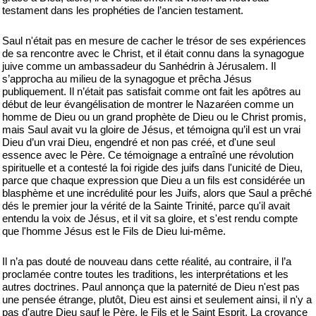
testament dans les prophéties de l’ancien testament.
Saul n'était pas en mesure de cacher le trésor de ses expériences
de sa rencontre avec le Christ, et il était connu dans la synagogue
juive comme un ambassadeur du Sanhédrin à Jérusalem. Il
s’approcha au milieu de la synagogue et prêcha Jésus
publiquement. Il n’était pas satisfait comme ont fait les apôtres au
début de leur évangélisation de montrer le Nazaréen comme un
homme de Dieu ou un grand prophète de Dieu ou le Christ promis,
mais Saul avait vu la gloire de Jésus, et témoigna qu’il est un vrai
Dieu d’un vrai Dieu, engendré et non pas créé, et d'une seul
essence avec le Père. Ce témoignage a entraîné une révolution
spirituelle et a contesté la foi rigide des juifs dans l'unicité de Dieu,
parce que chaque expression que Dieu a un fils est considérée un
blasphème et une incrédulité pour les Juifs, alors que Saul a prêché
dés le premier jour la vérité de la Sainte Trinité, parce qu'il avait
entendu la voix de Jésus, et il vit sa gloire, et s'est rendu compte
que l'homme Jésus est le Fils de Dieu lui-même.
Il n’a pas douté de nouveau dans cette réalité, au contraire, il l’a
proclamée contre toutes les traditions, les interprétations et les
autres doctrines. Paul annonça que la paternité de Dieu n'est pas
une pensée étrange, plutôt, Dieu est ainsi et seulement ainsi, il n'y a
pas d'autre Dieu sauf le Père, le Fils et le Saint Esprit. La croyance