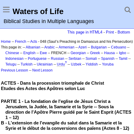
Waters of Life
Biblical Studies in Multiple Languages
This page in HTML4
-
Print
-
Bottom
Home
--
French
--
Acts
- 048 (Saul’s Preaching in Damascus and his Persecution)
This page in: --
Albanian
--
Arabic
--
Armenian
--
Azeri
--
Bulgarian
--
Cebuano
--
Chinese
--
English
--
Ewe
-- FRENCH --
Georgian
--
Greek
--
Hausa
--
Igbo
--
Indonesian
--
Portuguese
--
Russian
--
Serbian
--
Somali
--
Spanish
--
Tamil
--
?
Telugu
--
Turkish
--
Ukrainian
--
Urdu
--
Uzbek
--
Yiddish
--
Yoruba
Previous Lesson
--
Next Lesson
ACTES - Dans la procession triomphale de Christ
Etudes des Actes des Apôtres selon Luc
PARTIE 1 - La fondation de l'eglise de Jésus Christ a
Jerusalem, la Judée, la Samarie et la Syrie -- Sous la
direction de l'Apôtre Pierre guidé par le Saint Esprit (ACTES
1 – 12)
B - L'extension de l'evangile du salut dans la Samarie et la
Syrie et le début de la conversions des païens (Actes 8 - 12)