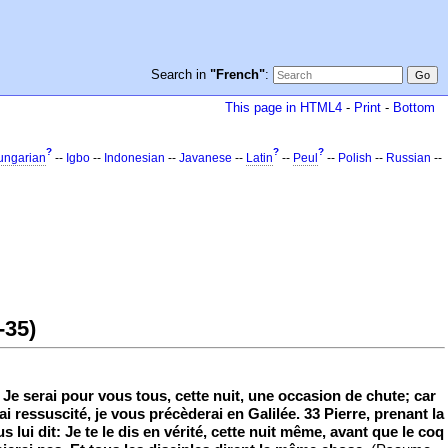
Search in
"French"
:
This page in HTML4
-
Print
-
Bottom
?
?
?
ungarian
--
Igbo
--
Indonesian
--
Javanese
--
Latin
--
Peul
--
Polish
--
Russian
--
-35)
: Je serai pour vous tous, cette nuit, une occasion de chute; car
ai ressuscité, je vous précèderai en Galilée. 33 Pierre, prenant la
 lui dit: Je te le dis en vérité, cette nuit même, avant que le coq