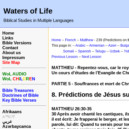
Waters of Life
Biblical Studies in Multiple Languages
Home
Links
Home
--
French
--
Matthew
- 239 (Predictions on
Bible Versions
This page in: --
Arabic
--
Armenian
--
Azeri
--
Bulga
Contact
Somali
--
Spanish
--
Telugu
--
Uzbek
--
Yid
About us
Previous Lesson
--
Next Lesson
Impressum
Site Map
MATTHIEU - Repentez-vous, car le roy
Un cours d'études de l’Evangile de Chr
WoL AUDIO
WoL
CH
I
L
D
R
E
N
PARTIE 5 - Souffrances et mort de Chri
Bible Treasures
8. Prédictions de Jésus s
Doctrines of Bible
Key Bible Verses
MATTHIEU 26:30-35
Afrikaans
30 Après avoir chanté les cantiques, il
አማርኛ
il est écrit: Je frapperai le berger, et
عربي
parole, lui dit: Quand tu serais pour to
Azərbaycanca