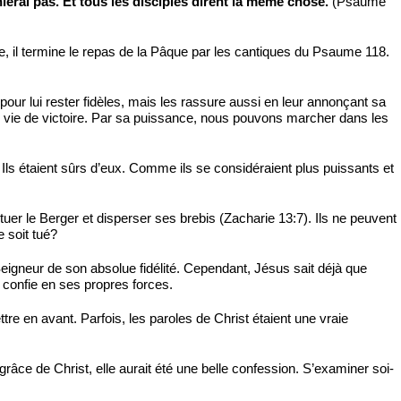
enierai pas. Et tous les disciples dirent la même chose.
(Psaume
e, il termine le repas de la Pâque par les cantiques du Psaume 118.
r pour lui rester fidèles, mais les rassure aussi en leur annonçant sa
ne vie de victoire. Par sa puissance, nous pouvons marcher dans les
 Ils étaient sûrs d’eux. Comme ils se considéraient plus puissants et
tuer le Berger et disperser ses brebis (Zacharie 13:7). Ils ne peuvent
 soit tué?
Seigneur de son absolue fidélité. Cependant, Jésus sait déjà que
se confie en ses propres forces.
tre en avant. Parfois, les paroles de Christ étaient une vraie
râce de Christ, elle aurait été une belle confession. S’examiner soi-