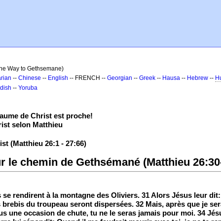
 the Way to Gethsemane)
rian
--
Chinese
--
English
-- FRENCH --
Georgian
--
Greek
--
Hausa
--
Hebrew
--
H
dish
--
Yoruba
aume de Christ est proche!
ist selon Matthieu
st (Matthieu 26:1 - 27:66)
ur le chemin de Gethsémané (Matthieu 26:30
s se rendirent à la montagne des Oliviers. 31 Alors Jésus leur dit
 les brebis du troupeau seront dispersées. 32 Mais, après que je ser
us une occasion de chute, tu ne le seras jamais pour moi. 34 Jésus