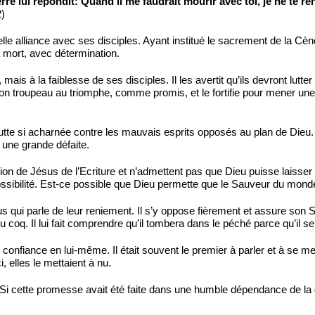
erre lui répondit: Quand il me faudrait mourir avec toi, je ne te r
2)
le alliance avec ses disciples. Ayant institué le sacrement de la Cèn
a mort, avec détermination.
mais à la faiblesse de ses disciples. Il les avertit qu’ils devront lutte
 son troupeau au triomphe, comme promis, et le fortifie pour mener u
lutte si acharnée contre les mauvais esprits opposés au plan de Dieu.
t une grande défaite.
ion de Jésus de l’Ecriture et n’admettent pas que Dieu puisse laisser 
ossibilité. Est-ce possible que Dieu permette que le Sauveur du monde
us qui parle de leur reniement. Il s’y oppose fièrement et assure son 
 du coq. Il lui fait comprendre qu’il tombera dans le péché parce qu’il 
 confiance en lui-même. Il était souvent le premier à parler et à se met
, elles le mettaient à nu.
 Si cette promesse avait été faite dans une humble dépendance de la g