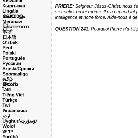
Kiswahili
Кыргызча
PRIERE:
Seigneur Jésus-Christ, nous t’aim
Lingála
se confier en lui-même. Il n’a cependant
മലയാളം
intelligence et notre force. Aide-nous à 
Mëranaw
မြန်မာဘာသာ
QUESTION 241:
Pourquoi Pierre n’a-t-i
नेपाली
日本語
O‘zbek
Peul
Polski
Português
Русский
Srpski/Српски
Soomaaliga
தமிழ்
తెలుగు
ไทย
Tiếng Việt
Türkçe
Twi
Українська
اردو
Uyghur/ئۇيغۇرچه
Wolof
ייִדיש
Yorùbá