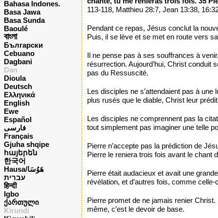
chante, tu me renieras trois fois. 35 Pi
Bahasa Indones.
113-118, Matthieu 28:7, Jean 13:38, 16:3
Basa Jawa
Basa Sunda
Pendant ce repas, Jésus conclut la nouvel
Baoulé
বাংলা
Puis, il se lève et se met en route vers s
Български
Cebuano
Il ne pense pas à ses souffrances à venir, 
Dagbani
résurrection. Aujourd’hui, Christ conduit
Dan
pas du Ressuscité.
Dioula
Deutsch
Les disciples ne s’attendaient pas à une 
Ελληνικά
plus rusés que le diable, Christ leur prédi
English
Ewe
Les disciples ne comprennent pas la citat
Español
tout simplement pas imaginer une telle p
فارسی
Français
Gjuha shqipe
Pierre n’accepte pas la prédiction de Jés
հայերեն
Pierre le reniera trois fois avant le chant
한국어
Hausa/هَوُسَا
Pierre était audacieux et avait une grande
עברית
révélation, et d’autres fois, comme celle-ci
हिन्दी
Igbo
Pierre promet de ne jamais renier Christ.
ქართული
même, c’est le devoir de base.
Kirundi