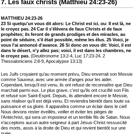
7. Les faux christs (Matthieu 24:23-26)
MATTHIEU 24:23-26
23 Si quelqu'un vous dit alors: Le Christ est ici, ou: Il est là, ne
le croyez pas. 24 Car il s'élèvera de faux Christs et de faux
prophètes; ils feront de grands prodiges et des miracles, au
point de séduire, s'il était possible, même les élus. 25 Voici, je
vous l'ai annoncé d'avance. 26 Si donc on vous dit: Voici, il est
dans le désert, n'y allez pas; voici, il est dans les chambres, ne
le croyez pas.
(Deutéronome 13:2-4, Luc 17:23-24, 2
Thessaloniciens 2:8-9, Apocalypse 13:13)
Les Juifs croyaient qu’au moment prévu, Dieu enverrait son Messie
comme Sauveur, avec une armée d’anges pour les aider.
Cependant, lorsqu’il est venu, ils ont refusé de reconnaître que Dieu
marchait parmi eux. Le plus grave, c’est qu’ils ont crucifié son Fils
et refusé son Saint-Esprit. Depuis, ils attendent encore le Messie,
sans réaliser qu’il est déjà venu. Et reviendra bientôt dans toute sa
puissance et sa gloire. Il apparaîtra comme un éclair dans le ciel!
Nous devons rester éveillés, veiller et éviter les pièges de
l’Antéchrist, qui sera un imposteur et un terrible fils de Satan. Nous
n’acceptons aucun autre seigneur à part Jésus-Christ ressuscité
des morts, assis à la droite de Dieu et qui revient bientôt sur une
nuée.