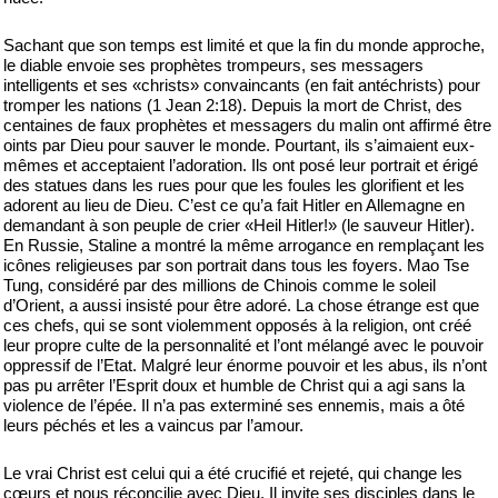
Sachant que son temps est limité et que la fin du monde approche,
le diable envoie ses prophètes trompeurs, ses messagers
intelligents et ses «christs» convaincants (en fait antéchrists) pour
tromper les nations (1 Jean 2:18). Depuis la mort de Christ, des
centaines de faux prophètes et messagers du malin ont affirmé être
oints par Dieu pour sauver le monde. Pourtant, ils s’aimaient eux-
mêmes et acceptaient l’adoration. Ils ont posé leur portrait et érigé
des statues dans les rues pour que les foules les glorifient et les
adorent au lieu de Dieu. C’est ce qu’a fait Hitler en Allemagne en
demandant à son peuple de crier «Heil Hitler!» (le sauveur Hitler).
En Russie, Staline a montré la même arrogance en remplaçant les
icônes religieuses par son portrait dans tous les foyers. Mao Tse
Tung, considéré par des millions de Chinois comme le soleil
d’Orient, a aussi insisté pour être adoré. La chose étrange est que
ces chefs, qui se sont violemment opposés à la religion, ont créé
leur propre culte de la personnalité et l’ont mélangé avec le pouvoir
oppressif de l’Etat. Malgré leur énorme pouvoir et les abus, ils n’ont
pas pu arrêter l’Esprit doux et humble de Christ qui a agi sans la
violence de l’épée. Il n’a pas exterminé ses ennemis, mais a ôté
leurs péchés et les a vaincus par l’amour.
Le vrai Christ est celui qui a été crucifié et rejeté, qui change les
cœurs et nous réconcilie avec Dieu. Il invite ses disciples dans le