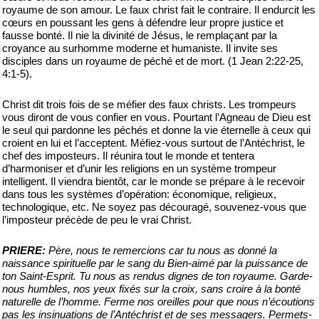
royaume de son amour. Le faux christ fait le contraire. Il endurcit les
cœurs en poussant les gens à défendre leur propre justice et
fausse bonté. Il nie la divinité de Jésus, le remplaçant par la
croyance au surhomme moderne et humaniste. Il invite ses
disciples dans un royaume de péché et de mort. (1 Jean 2:22-25,
4:1-5).
Christ dit trois fois de se méfier des faux christs. Les trompeurs
vous diront de vous confier en vous. Pourtant l’Agneau de Dieu est
le seul qui pardonne les péchés et donne la vie éternelle à ceux qui
croient en lui et l’acceptent. Méfiez-vous surtout de l’Antéchrist, le
chef des imposteurs. Il réunira tout le monde et tentera
d’harmoniser et d’unir les religions en un système trompeur
intelligent. Il viendra bientôt, car le monde se prépare à le recevoir
dans tous les systèmes d’opération: économique, religieux,
technologique, etc. Ne soyez pas découragé, souvenez-vous que
l’imposteur précède de peu le vrai Christ.
PRIERE:
Père, nous te remercions car tu nous as donné la
naissance spirituelle par le sang du Bien-aimé par la puissance de
ton Saint-Esprit. Tu nous as rendus dignes de ton royaume. Garde-
nous humbles, nos yeux fixés sur la croix, sans croire à la bonté
naturelle de l’homme. Ferme nos oreilles pour que nous n’écoutions
pas les insinuations de l’Antéchrist et de ses messagers. Permets-