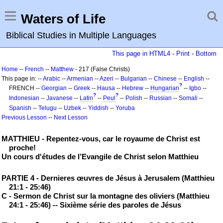
Waters of Life
Biblical Studies in Multiple Languages
This page in HTML4
-
Print
-
Bottom
Home
--
French
--
Matthew
- 217 (False Christs)
This page in: --
Arabic
--
Armenian
--
Azeri
--
Bulgarian
--
Chinese
--
English
--
?
FRENCH --
Georgian
--
Greek
--
Hausa
--
Hebrew
--
Hungarian
--
Igbo
--
?
?
Indonesian
--
Javanese
--
Latin
--
Peul
--
Polish
--
Russian
--
Somali
--
Spanish
--
Telugu
--
Uzbek
--
Yiddish
--
Yoruba
Previous Lesson
--
Next Lesson
MATTHIEU - Repentez-vous, car le royaume de Christ est
proche!
Un cours d'études de l’Evangile de Christ selon Matthieu
PARTIE 4 - Dernieres œuvres de Jésus à Jerusalem (Matthieu
21:1 - 25:46)
C - Sermon de Christ sur la montagne des oliviers (Matthieu
24:1 - 25:46) -- Sixième série des paroles de Jésus